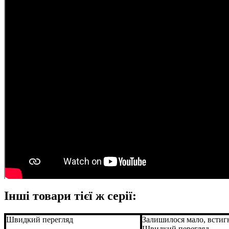
Інші товари тієї ж серії:
Швидкий перегляд
Залишилося мало, встиг
Швидкий перегляд