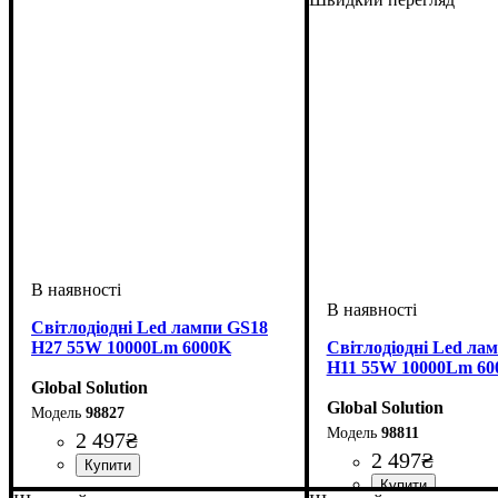
Світлодіодні Led лампи GS18
H27 55W 10000Lm 6000K
Світлодіодні Led ла
H11 55W 10000Lm 60
Global Solution
Global Solution
98827
98811
2 497
₴
2 497
₴
Цоколь лампи
Тип світлодіодного елементу
Напруга, V
Потужність, W
Світловий потік, LM
Кольорова Температура
: 8-48
: H27
: 55W
: 10000
: 6000 K
: