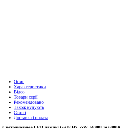
Опис
Характеристики
Відео
Товари серії
Рекомендовано
Також купують
Статті
Доставка і оплата
Светодиодные LED лампы GS18 H7 55W 14000Lm 6000K