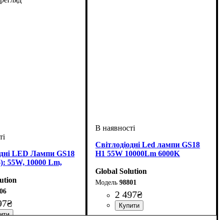
Світлодіодні Led лампи GS18
одні LED Лампи GS18
H1 55W 10000Lm 6000K
): 55W, 10000 Lm,
Global Solution
ution
98801
06
2 497
₴
97
₴
Цоколь лампи
Тип світлодіодного елементу
Напруга, V
Потужність, W
Світловий потік, LM
Кольорова Температура
Кількість в упаковці
: 8-48
: H1
: 55W
: 10000
: 2 шт.
: 6000 K
: