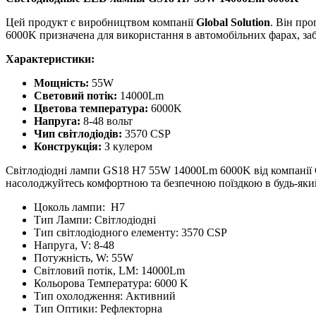
Цей продукт є виробництвом компанії
Global Solution
. Він пр
6000K призначена для використання в автомобільних фарах, заб
Характеристики:
Мощність:
55W
Световий потік:
14000Lm
Цветова температура:
6000K
Напруга:
8-48 вольт
Чип світлодіодів:
3570 CSP
Конструкція:
З кулером
Світлодіодні лампи GS18 H7 55W 14000Lm 6000K від компанії Glo
насолоджуйтесь комфортною та безпечною поїздкою в будь-який
Цоколь лампи:
H7
Тип Лампи:
Світлодіодні
Тип світлодіодного елементу:
3570 CSP
Напруга, V:
8-48
Потужність, W:
55W
Світловий потік, LM:
14000Lm
Кольорова Температура:
6000 K
Тип охолодження:
Активний
Тип Оптики:
Рефлекторна