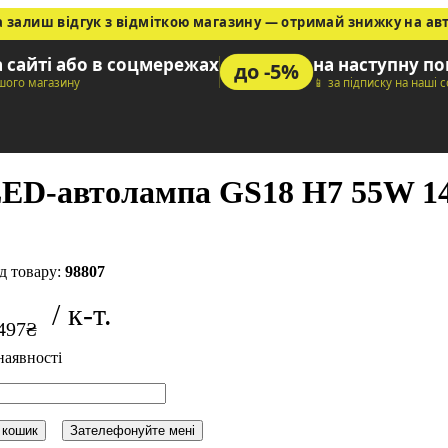
а залиш відгук з відміткою магазину — отримай знижку на ав
а сайті або в соцмережах
на наступну п
до -5%
ашого магазину
📱 за підписку на наші 
ED-автолампа GS18 H7 55W 1
98807
497
₴
 кошик
Зателефонуйте мені