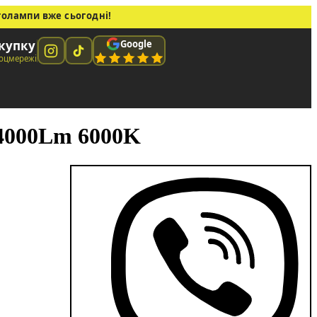
толампи вже сьогодні!
Google
окупку
соцмережі
4000Lm 6000K