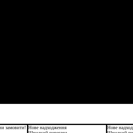
ни замовити!
Нове надходження
Нове надхо
Швидкий перегляд
Швидкий пе