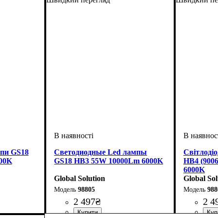
мпи GS18
Светодиодные Led лампы
Світлоді
00K
GS18 HB3 55W 10000Lm 6000K
HB4 (9006
6000K
Global Solution
Global Sol
98805
988
2 497
₴
2 4