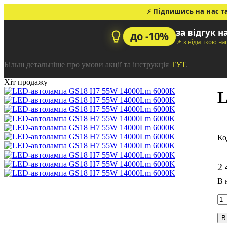
⚡ Підпишись на нас т
за відгук н
до -10%
📌 з відміткою н
Більш детальніше про умови акції та інструкція
ТУТ
.
Хіт продажу
L
2 
В