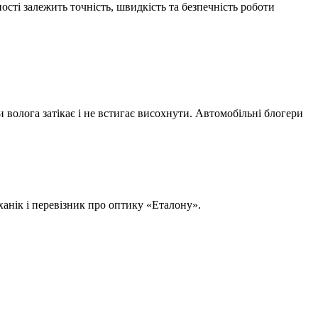
ості залежить точність, швидкість та безпечність роботи
и волога затікає і не встигає висохнути. Автомобільні блогери
анік і перевізник про оптику «Еталону».