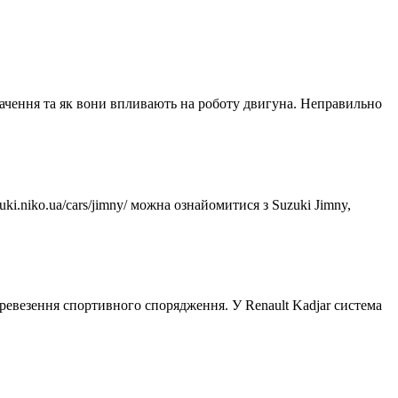
значення та як вони впливають на роботу двигуна. Неправильно
ki.niko.ua/cars/jimny/ можна ознайомитися з Suzuki Jimny,
ревезення спортивного спорядження. У Renault Kadjar система