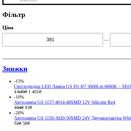
Фільтр
Ціна
—
Знижки
-15%
Світлодіодна LED Лампа GS D1 H7 3600Lm 6000K – SEO
1 649
₴
1 401
₴
-10%
Автолампа GS 1157-4014-48SMD 12V Silicone Red
104
₴
93
₴
-20%
Автолампа GS 1156-3020-50SMD 24V Двухконтактна Whit
72
₴
58
₴