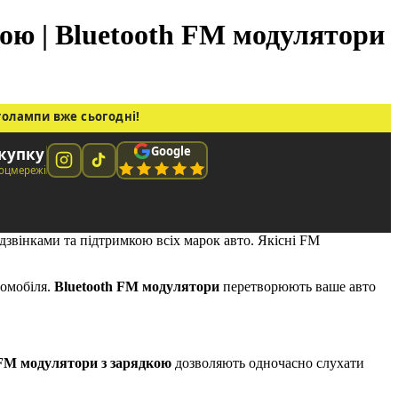
кою | Bluetooth FM модулятори
толампи вже сьогодні!
Google
окупку
соцмережі
дзвінками та підтримкою всіх марок авто. Якісні FM
томобіля.
Bluetooth FM модулятори
перетворюють ваше авто
FM модулятори з зарядкою
дозволяють одночасно слухати