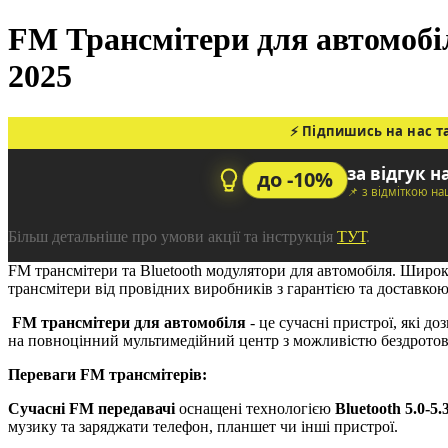
FM Трансмітери для автомобіл
2025
⚡ Підпишись на нас т
за відгук н
до -10%
📌 з відміткою н
Більш детальніше про умови акції та інструкція
ТУТ
.
FM трансмітери та Bluetooth модулятори для автомобіля. Широк
трансмітери від провідних виробників з гарантією та доставкою
FM трансмітери для автомобіля
- це сучасні пристрої, які д
на повноцінний мультимедійний центр з можливістю бездротов
Переваги FM трансмітерів:
Сучасні FM передавачі
оснащені технологією
Bluetooth 5.0-5.
музику та заряджати телефон, планшет чи інші пристрої.