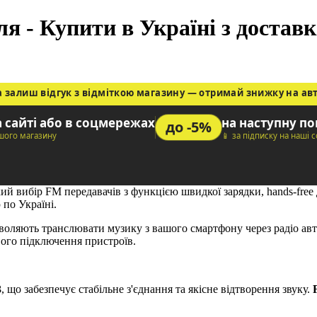
я - Купити в Україні з достав
а залиш відгук з відміткою магазину — отримай знижку на ав
а сайті або в соцмережах
на наступну п
до -5%
ашого магазину
📱 за підписку на наші 
ий вибір FM передавачів з функцією швидкої зарядки, hands-free 
 по Україні.
озволяють транслювати музику з вашого смартфону через радіо ав
ого підключення пристроїв.
3
, що забезпечує стабільне з'єднання та якісне відтворення звуку.