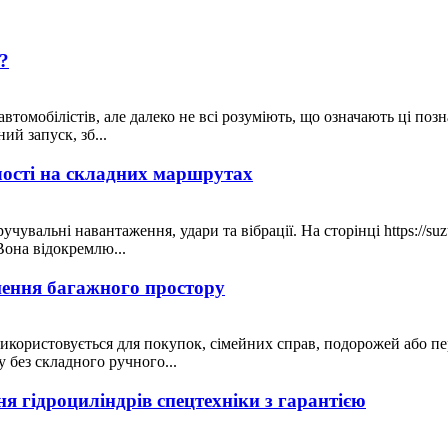
?
томобілістів, але далеко не всі розуміють, що означають ці по
ий запуск, зб...
лості на складних маршрутах
вальні навантаження, удари та вібрації. На сторінці https://suzu
Вона відокремлю...
ьшення багажного простору
користовується для покупок, сімейних справ, подорожей або пе
 без складного ручного...
ня гідроциліндрів спецтехніки з гарантією