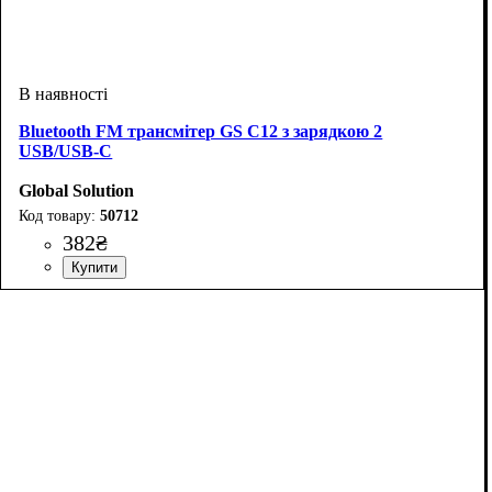
Bluetooth FM трансмітер GS C12 з зарядкою 2
USB/USB-C
Global Solution
50712
382
₴