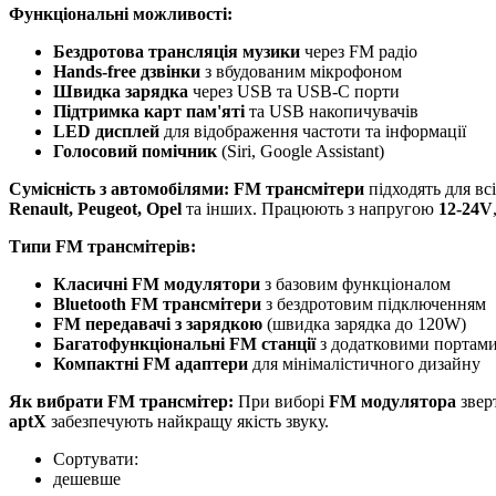
Функціональні можливості:
Бездротова трансляція музики
через FM радіо
Hands-free дзвінки
з вбудованим мікрофоном
Швидка зарядка
через USB та USB-C порти
Підтримка карт пам'яті
та USB накопичувачів
LED дисплей
для відображення частоти та інформації
Голосовий помічник
(Siri, Google Assistant)
Сумісність з автомобілями:
FM трансмітери
підходять для вс
Renault, Peugeot, Opel
та інших. Працюють з напругою
12-24V
Типи FM трансмітерів:
Класичні FM модулятори
з базовим функціоналом
Bluetooth FM трансмітери
з бездротовим підключенням
FM передавачі з зарядкою
(швидка зарядка до 120W)
Багатофункціональні FM станції
з додатковими портам
Компактні FM адаптери
для мінімалістичного дизайну
Як вибрати FM трансмітер:
При виборі
FM модулятора
зверт
aptX
забезпечують найкращу якість звуку.
Сортувати:
дешевше