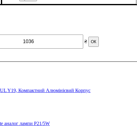
₴
ОК
UL Y19, Компактний Алюмінієвий Корпус
e аналог лампи P21/5W