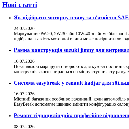
Нові статті
Як підібрати моторну оливу за в'язкістю SAE
24.07.2026
Маркування 0W-20, 5W-30 або 10W-40 знайоме більшості ав
підібрана в'язкість моторної оливи може погіршити холодн
Рамна конструкція suzuki jimny для витрива
16.07.2026
Позашляхові маршрути створюють для кузова постійні скручу
конструкція якого спирається на міцну ступінчасту раму. 
Система easybreak у renault kadjar для збіл
16.07.2026
Місткий багажник особливо важливий, коли автомобіль ви
EasyBreak допомагає швидко змінити конфігурацію салону
Ремонт гідроциліндрів: професійне відновлен
08.07.2026