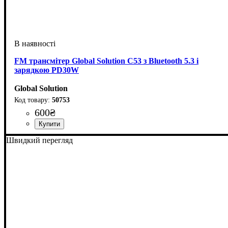
FM трансмітер Global Solution C53 з Bluetooth 5.3 і
зарядкою PD30W
Global Solution
50753
600
₴
Швидкий перегляд