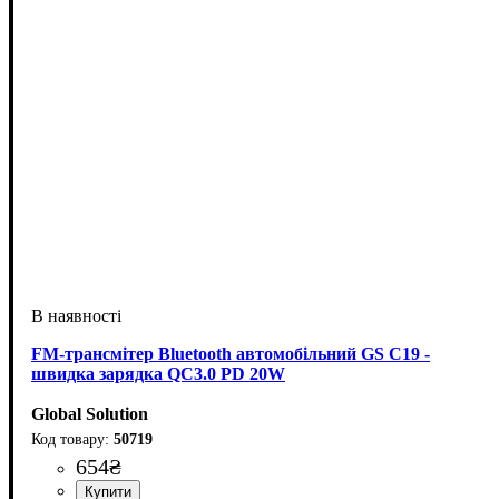
FM-трансмітер Bluetooth автомобільний GS C19 -
швидка зарядка QC3.0 PD 20W
Global Solution
50719
654
₴