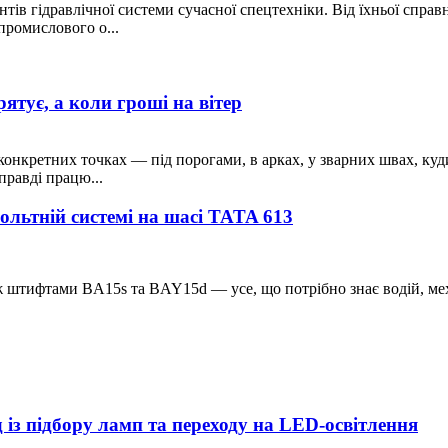
ів гідравлічної системи сучасної спецтехніки. Від їхньої справн
промислового о...
ятує, а коли гроші на вітер
в конкретних точках — під порогами, в арках, у зварних швах, куд
правді працю...
ольтній системі на шасі TATA 613
ж штифтами BA15s та BAY15d — усе, що потрібно знає водій, мех
 із підбору ламп та переходу на LED-освітлення