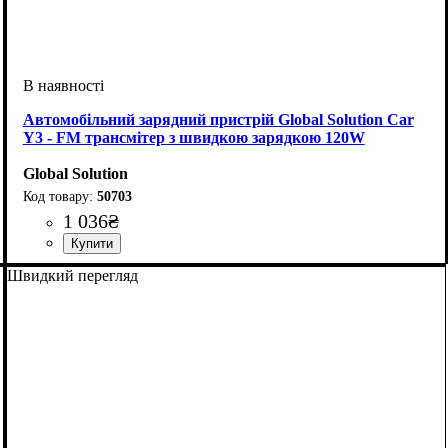
Автомобільний зарядний пристрій Global Solution Car
Y3 - FM трансмітер з швидкою зарядкою 120W
Global Solution
50703
1 036
₴
Швидкий перегляд