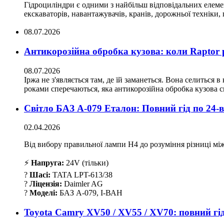
Гідроциліндри є одними з найбільш відповідальних елемент
екскаваторів, навантажувачів, кранів, дорожньої техніки, 
08.07.2026
Антикорозійна обробка кузова: коли Raptor р
08.07.2026
Іржа не з'являється там, де їй заманеться. Вона селиться 
роками сперечаються, яка антикорозійна обробка кузова с
Світло БАЗ А-079 Еталон: Повний гід по 24-в
02.04.2026
Від вибору правильної лампи H4 до розуміння різниці мі
⚡
Напруга:
24V (тільки)
?
Шасі:
TATA LPT-613/38
?
Ліцензія:
Daimler AG
?
Моделі:
БАЗ А-079, І-ВАН
Toyota Camry XV50 / XV55 / XV70: повний гід