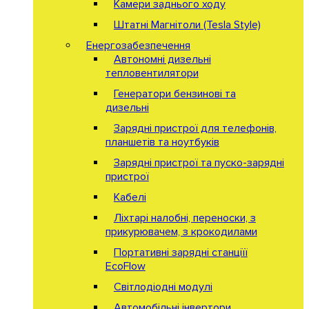
Камери заднього ходу
Штатні Магнітоли (Tesla Style)
Енергозабезпечення
Автономні дизельні
тепловентилятори
Генератори бензинові та
дизельні
Зарядні пристрої для телефонів,
планшетів та ноутбуків
Зарядні пристрої та пуско-зарядні
пристрої
Кабелі
Ліхтарі налобні, переноски, з
прикурювачем, з крокодилами
Портативні зарядні станціїї
EcoFlow
Світлодіодні модулі
Автомобільні інвертори