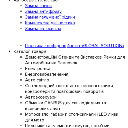
Автосервіс Голосієво
Заміна свічок
Заміна антифризу
Заміна гальмівної рідини
Комплексна діагностика
Заміна автосвітла
Політика конфіденційності «GLOBAL SOLUTION»
Каталог товарів
Демонстраційні Стенди та Виставкові Рамки для
Автомобільних Лампочок
Електроніка
Енергозабезпечення
Авто світло
Світлодіодний тюнінг авто: неонові стрічки,
контролери та повторювачі поворотів
Автоаксесуари
Обманки CANBUS для світлодіодних та
ксенонових ламп
Мотосвітло: габарит, стоп-сигнали і LED лінзи
для мото
Пильники та елементи комутації: роз'єми,