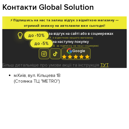
Контакти Global Solution
⚡ Підпишись на нас та залиш відгук з відміткою магазину —
отримай знижку на автолампи вже сьогодні!
за відгук на сайті або в соцмережах
до -10%
📌 з відміткою нашого магазину
на наступну покупку
до -5%
📱 за підписку на наші соцмережі
Google
Більш детальніше про умови акції та інструкція
ТУТ
.
м.Київ, вул. Кільцева 1В
(Стоянка ТЦ "METRO")