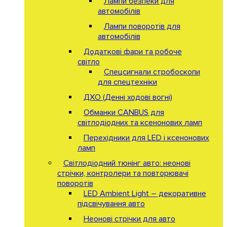
Лампи безпеки для
автомобілів
Лампи поворотів для
автомобілів
Додаткові фари та робоче
світло
Спецсигнали стробоскопи
для спецтехніки
ДХО (Денні ходові вогні)
Обманки CANBUS для
світлодіодних та ксенонових ламп
Перехідники для LED і ксенонових
ламп
Світлодіодний тюнінг авто: неонові
стрічки, контролери та повторювачі
поворотів
LED Ambient Light – декоративне
підсвічування авто
Неонові стрічки для авто