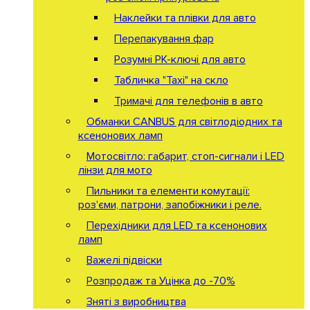
Наклейки та плівки для авто
Перепакування фар
Розумні РК-ключі для авто
Табличка "Taxi" на скло
Тримачі для телефонів в авто
Обманки CANBUS для світлодіодних та
ксенонових ламп
Мотосвітло: габарит, стоп-сигнали і LED
лінзи для мото
Пильники та елементи комутації:
роз'єми, патрони, запобіжники і реле.
Перехідники для LED та ксенонових
ламп
Важелі підвіски
Розпродаж та Уцінка до -70%
Зняті з виробництва