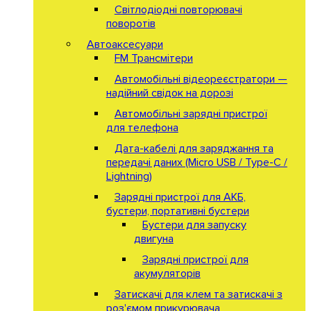
Світлодіодні повторювачі
поворотів
Автоаксесуари
FM Трансмітери
Автомобільні відеореєстратори —
надійний свідок на дорозі
Автомобільні зарядні пристрої
для телефона
Дата-кабелі для заряджання та
передачі даних (Micro USB / Type-C /
Lightning)
Зарядні пристрої для АКБ,
бустери, портативні бустери
Бустери для запуску
двигуна
Зарядні пристрої для
акумуляторів
Затискачі для клем та затискачі з
роз'ємом прикурювача