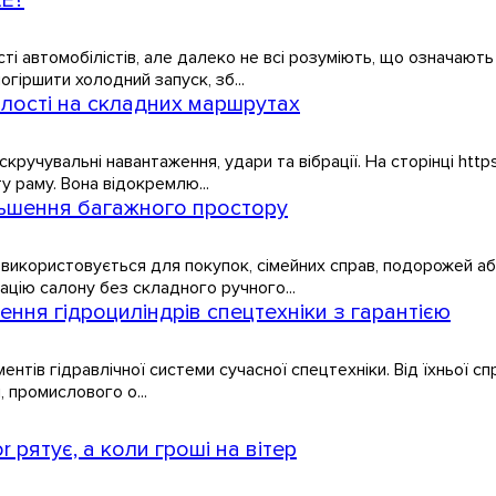
 автомобілістів, але далеко не всі розуміють, що означають 
гіршити холодний запуск, зб...
алості на складних маршрутах
учувальні навантаження, удари та вібрації. На сторінці https:/
у раму. Вона відокремлю...
ільшення багажного простору
використовується для покупок, сімейних справ, подорожей аб
цію салону без складного ручного...
ення гідроциліндрів спецтехніки з гарантією
нтів гідравлічної системи сучасної спецтехніки. Від їхньої с
, промислового о...
 рятує, а коли гроші на вітер