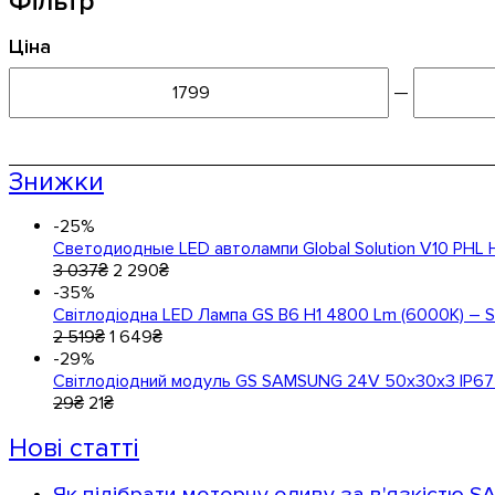
Фільтр
Ціна
—
Знижки
-25%
Светодиодные LED автолампи Global Solution V10 PHL 
3 037
₴
2 290
₴
-35%
Світлодіодна LED Лампа GS B6 H1 4800 Lm (6000K) – 
2 519
₴
1 649
₴
-29%
Світлодіодний модуль GS SAMSUNG 24V 50x30x3 IP67 
29
₴
21
₴
Нові статті
Як підібрати моторну оливу за в'язкістю S