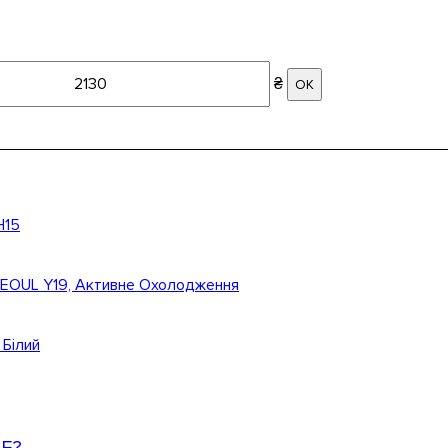
₴
ОК
H15
SEOUL Y19, Активне Охолодження
Білий
AE?