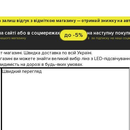
а залиш відгук з відміткою магазину — отримай знижку на ав
на сайті або в соцмережах
на наступну покуп
до -5%
 нашого магазину
📱 за підписку на наші соц
т-магазині. Швидка доставка по всій Україні.
азині ви можете знайти великий вибір лінз з LED-підсвічування
идимість на дорозі в будь-яких умовах.
Швидкий перегляд