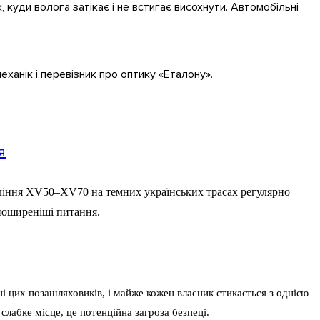
, куди волога затікає і не встигає висохнути. Автомобільні
еханік і перевізник про оптику «Еталону».
я
коління XV50–XV70 на темних українських трасах регулярно
йпоширеніші питання.
і цих позашляховиків, і майже кожен власник стикається з однією
лабке місце, це потенційна загроза безпеці.