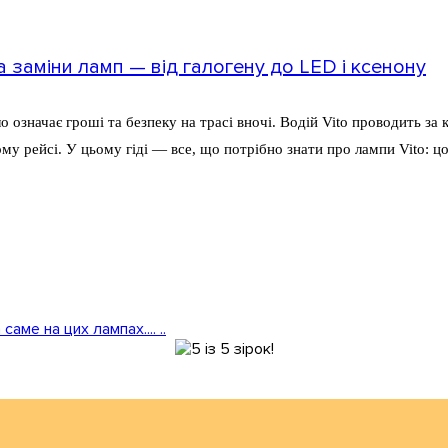
та заміни ламп — від галогену до LED і ксенону
о означає гроші та безпеку на трасі вночі. Водій Vito проводить за
у рейсі. У цьому гіді — все, що потрібно знати про лампи Vito: ц
аме на цих лампах.... ..