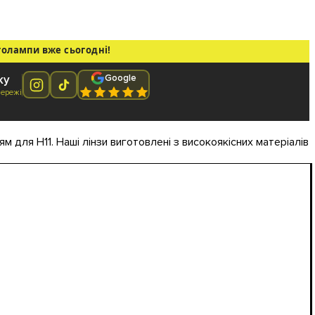
толампи вже сьогодні!
Google
ку
мережі
м для H11. Наші лінзи виготовлені з високоякісних матеріалів