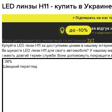
LED линзы H11 - купить в Украине
⚡ Підпишись на нас т
за відгук 
до -10%
📌 з відміткою
Більш детальніше про умови акції та інструкція
ТУТ
.
Купуйте LED лінзи H11 за доступними цінами в нашому інтерне
Ви шукаєте LED лінзи H11 для свого автомобіля? У нашому маг
і мають довгий термін служби. Вони допоможуть покращити в
-38%
Швидкий перегляд