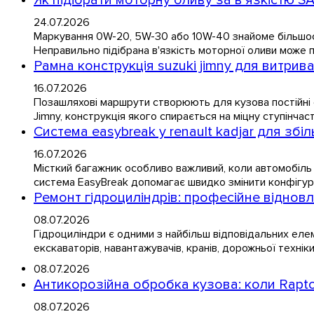
24.07.2026
Маркування 0W-20, 5W-30 або 10W-40 знайоме більшості
Неправильно підібрана в'язкість моторної оливи може по
Рамна конструкція suzuki jimny для витрив
16.07.2026
Позашляхові маршрути створюють для кузова постійні скр
Jimny, конструкція якого спирається на міцну ступінчаст
Система easybreak у renault kadjar для зб
16.07.2026
Місткий багажник особливо важливий, коли автомобіль 
система EasyBreak допомагає швидко змінити конфігура
Ремонт гідроциліндрів: професійне відновл
08.07.2026
Гідроциліндри є одними з найбільш відповідальних елеме
екскаваторів, навантажувачів, кранів, дорожньої техніки
08.07.2026
Антикорозійна обробка кузова: коли Raptor
08.07.2026