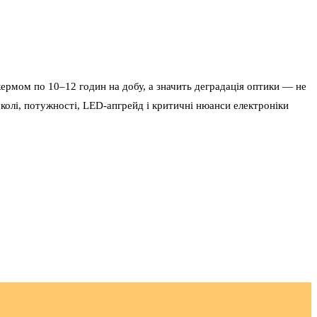
 кермом по 10–12 годин на добу, а значить деградація оптики — не
околі, потужності, LED-апгрейд і критичні нюанси електроніки