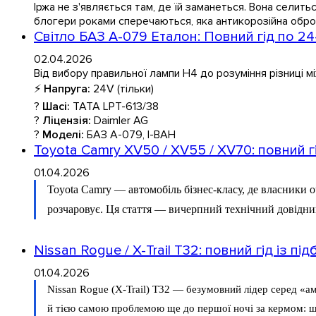
Іржа не з'являється там, де їй заманеться. Вона селить
блогери роками сперечаються, яка антикорозійна оброб
Світло БАЗ А-079 Еталон: Повний гід по 24
02.04.2026
Від вибору правильної лампи H4 до розуміння різниці м
⚡
Напруга:
24V (тільки)
?
Шасі:
TATA LPT-613/38
?
Ліцензія:
Daimler AG
?
Моделі:
БАЗ А-079, І-ВАН
Toyota Camry XV50 / XV55 / XV70: повний г
01.04.2026
Toyota Camry — автомобіль бізнес-класу, де власники 
розчаровує. Ця стаття — вичерпний технічний довідник
Nissan Rogue / X-Trail T32: повний гід із 
01.04.2026
Nissan Rogue (X-Trail) T32 — безумовний лідер серед «а
й тією самою проблемою ще до першої ночі за кермом: шта