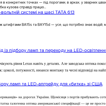
ся в конкретних точках — під порогами, в арках, у зварних швах
ка кузова справді працю...
-вольтній системі на шасі TATA 613
іж штифтами BA15s та BAY15d — усе, що потрібно знає водій, м
ід із підбору ламп та переходу на LED-освітленн
очікують рівня Lexus навіть у деталях. Але заводська оптика по
: цоколі, потужності, нюанси монтажу та чесні відповіді на на
підбору ламп та LED-апгрейду для «битка» зі США
мериканців» на дорогах України. Щомісяця з портів прибувають сотн
тна галогенна оптика американської специфікації — це не просто с