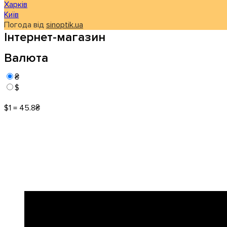
Харків
Київ
Погода від
sinoptik.ua
Інтернет-магазин
Валюта
₴
$
$1 = 45.8₴