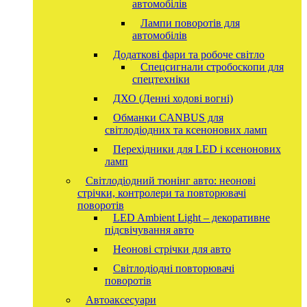
автомобілів
Лампи поворотів для
автомобілів
Додаткові фари та робоче світло
Спецсигнали стробоскопи для
спецтехніки
ДХО (Денні ходові вогні)
Обманки CANBUS для
світлодіодних та ксенонових ламп
Перехідники для LED і ксенонових
ламп
Світлодіодний тюнінг авто: неонові
стрічки, контролери та повторювачі
поворотів
LED Ambient Light – декоративне
підсвічування авто
Неонові стрічки для авто
Світлодіодні повторювачі
поворотів
Автоаксесуари