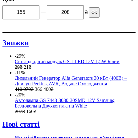
—
₴
ОК
Знижки
-29%
Світлодіодний модуль GS 1 LED 12V 1,5W Білий
29
₴
21
₴
-11%
Дизельний Генератор Alfa Generators 30 кВт (400В) –
Двигун Perkins, AVR, Водяне Охолодження
410 070
₴
366 400
₴
-20%
Автолампа GS 7443-3030-30SMD 12V Samsung
Безцокольна Двухконтактна White
207
₴
166
₴
Нові статті
Як підібрати моторну оливу за в'язкістю