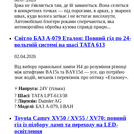
Іржа не з'являється там, де їй заманеться. Вона селиться
в конкретних точках — під порогами, в арках, у зварних
швах, куди волога затікає і не встигає висохнути.
Автомобільні блогери роками сперечаються, яка
антикорозійна обробка кузова справді працю...
Світло БАЗ А-079 Еталон: Повний гід по 24-
вольтній системі на шасі TATA 613
02.04.2026
Від вибору правильної лампи H4 до розуміння різниці
між штифтами BA15s та BAY15d — усе, що потрібно
знає водій, механік і перевізник про оптику «Еталону».
⚡
Напруга:
24V (тільки)
?
Шасі:
TATA LPT-613/38
?
Ліцензія:
Daimler AG
?
Моделі:
БАЗ А-079, І-ВАН
Toyota Camry XV50 / XV55 / XV70: повний
гід із підбору ламп та переходу на LED-
освітлення