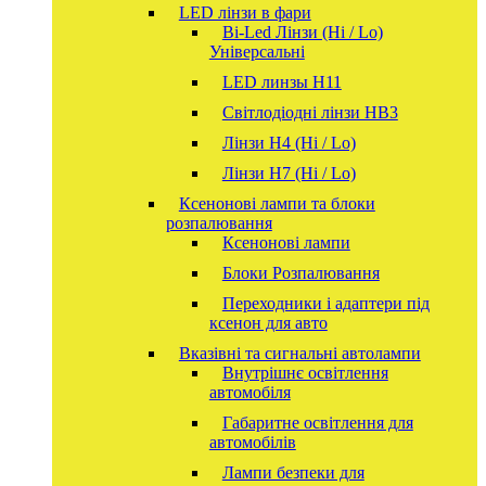
LED лінзи в фари
Bi-Led Лінзи (Hi / Lo)
Універсальні
LED линзы H11
Світлодіодні лінзи HB3
Лінзи Н4 (Hi / Lo)
Лінзи Н7 (Hi / Lo)
Ксенонові лампи та блоки
розпалювання
Ксенонові лампи
Блоки Розпалювання
Переходники і адаптери під
ксенон для авто
Вказівні та сигнальні автолампи
Внутрішнє освітлення
автомобіля
Габаритне освітлення для
автомобілів
Лампи безпеки для