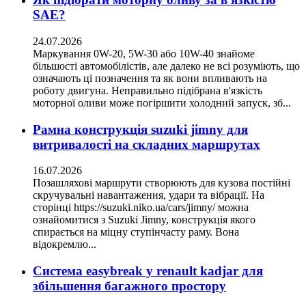
SAE?
24.07.2026
Маркування 0W-20, 5W-30 або 10W-40 знайоме
більшості автомобілістів, але далеко не всі розуміють, що
означають ці позначення та як вони впливають на
роботу двигуна. Неправильно підібрана в'язкість
моторної оливи може погіршити холодний запуск, зб...
Рамна конструкція suzuki jimny для
витривалості на складних маршрутах
16.07.2026
Позашляхові маршрути створюють для кузова постійні
скручувальні навантаження, удари та вібрації. На
сторінці https://suzuki.niko.ua/cars/jimny/ можна
ознайомитися з Suzuki Jimny, конструкція якого
спирається на міцну ступінчасту раму. Вона
відокремлю...
Система easybreak у renault kadjar для
збільшення багажного простору