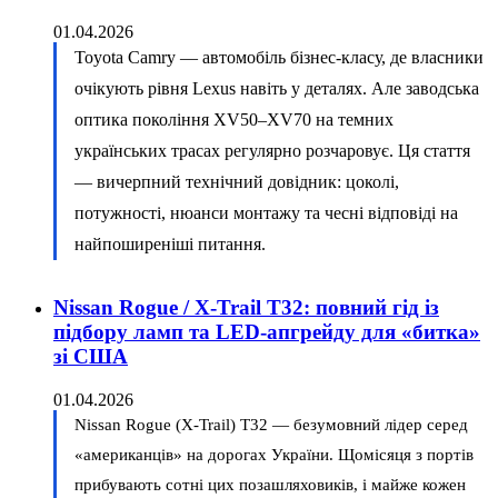
01.04.2026
Toyota Camry — автомобіль бізнес-класу, де власники
очікують рівня Lexus навіть у деталях. Але заводська
оптика покоління XV50–XV70 на темних
українських трасах регулярно розчаровує. Ця стаття
— вичерпний технічний довідник: цоколі,
потужності, нюанси монтажу та чесні відповіді на
найпоширеніші питання.
Nissan Rogue / X-Trail T32: повний гід із
підбору ламп та LED-апгрейду для «битка»
зі США
01.04.2026
Nissan Rogue (X-Trail) T32 — безумовний лідер серед
«американців» на дорогах України. Щомісяця з портів
прибувають сотні цих позашляховиків, і майже кожен