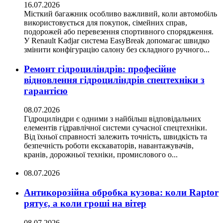
16.07.2026
Місткий багажник особливо важливий, коли автомобіль
використовується для покупок, сімейних справ,
подорожей або перевезення спортивного спорядження.
У Renault Kadjar система EasyBreak допомагає швидко
змінити конфігурацію салону без складного ручного...
Ремонт гідроциліндрів: професійне
відновлення гідроциліндрів спецтехніки з
гарантією
08.07.2026
Гідроциліндри є одними з найбільш відповідальних
елементів гідравлічної системи сучасної спецтехніки.
Від їхньої справності залежить точність, швидкість та
безпечність роботи екскаваторів, навантажувачів,
кранів, дорожньої техніки, промислового о...
08.07.2026
Антикорозійна обробка кузова: коли Raptor
рятує, а коли гроші на вітер
08.07.2026