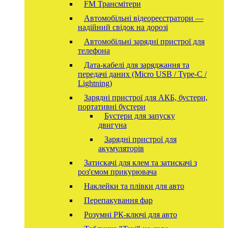
FM Трансмітери
Автомобільні відеореєстратори —
надійний свідок на дорозі
Автомобільні зарядні пристрої для
телефона
Дата-кабелі для заряджання та
передачі даних (Micro USB / Type-C /
Lightning)
Зарядні пристрої для АКБ, бустери,
портативні бустери
Бустери для запуску
двигуна
Зарядні пристрої для
акумуляторів
Затискачі для клем та затискачі з
роз'ємом прикурювача
Наклейки та плівки для авто
Перепакування фар
Розумні РК-ключі для авто