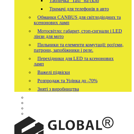
Табличка "Taxi" на скло
Тримачі для телефонів в авто
Обманки CANBUS для світлодіодних та
ксенонових ламп
Мотосвітло: габарит, стоп-сигнали і LED
лінзи для мото
Пильники та елементи комутації: роз'єми,
патрони, запобіжники і реле.
Перехідники для LED та ксенонових
ламп
Важелі підвіски
Розпродаж та Уцінка до -70%
Зняті з виробництва