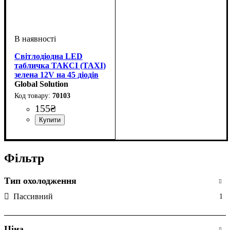
Світлодіодна LED
табличка ТАКСІ (TAXI)
зелена 12V на 45 діодів
2835SMD
Global Solution
70103
155
₴
Тип світлодіодного елементу
Кількість світлодіодів
:
:
2835SMD
45SMD
Фільтр
Тип охолодження
Пассивний
1
Ціна