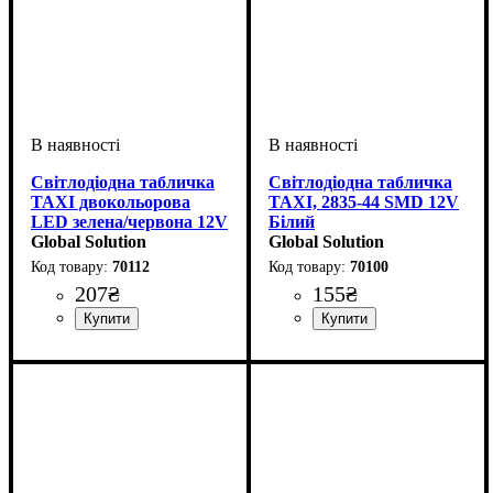
Світлодіодна табличка
Світлодіодна табличка
TAXI двокольорова
TAXI, 2835-44 SMD 12V
LED зелена/червона 12V
Білий
з присосками
Global Solution
Global Solution
70112
70100
207
₴
155
₴
Напруга, V
: 12V
Тип світлодіодного елементу
Кількість світлодіодів
Напруга, V
: 12V
:
2835SMD
44SMD