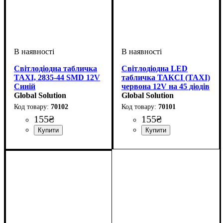
Світлодіодна табличка
Світлодіодна LED
TAXI, 2835-44 SMD 12V
табличка ТАКСІ (TAXI)
Синій
червона 12V на 45 діодів
Global Solution
2835SMD
Global Solution
70102
70101
155
₴
155
₴
Тип світлодіодного елементу
Кількість світлодіодів
:
:
Тип світлодіодного елементу
Кількість світлодіодів
:
2835SMD
44SMD
2835SMD
45SMD