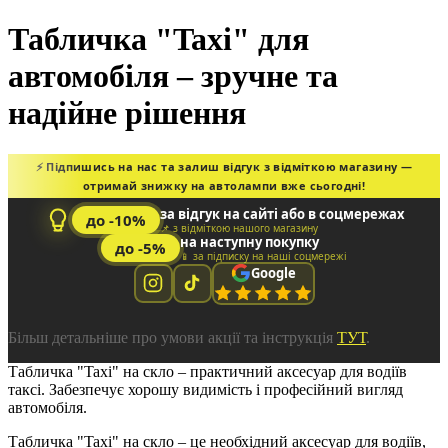
Табличка "Taxi" для
автомобіля – зручне та
надійне рішення
⚡ Підпишись на нас та залиш відгук з відміткою магазину —
отримай знижку на автолампи вже сьогодні!
за відгук на сайті або в соцмережах
до -10%
📌 з відміткою нашого магазину
на наступну покупку
до -5%
📱 за підписку на наші соцмережі
Google
Більш детальніше про умови акції та інструкція
ТУТ
.
Табличка "Taxi" на скло – практичний аксесуар для водіїв
таксі. Забезпечує хорошу видимість і професійний вигляд
автомобіля.
Табличка "Taxi" на скло – це необхідний аксесуар для водіїв,