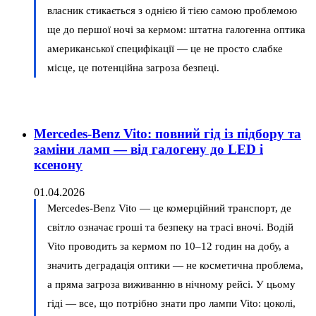
власник стикається з однією й тією самою проблемою
ще до першої ночі за кермом: штатна галогенна оптика
американської специфікації — це не просто слабке
місце, це потенційна загроза безпеці.
Mercedes-Benz Vito: повний гід із підбору та
заміни ламп — від галогену до LED і
ксенону
01.04.2026
Mercedes-Benz Vito — це комерційний транспорт, де
світло означає гроші та безпеку на трасі вночі. Водій
Vito проводить за кермом по 10–12 годин на добу, а
значить деградація оптики — не косметична проблема,
а пряма загроза виживанню в нічному рейсі. У цьому
гіді — все, що потрібно знати про лампи Vito: цоколі,