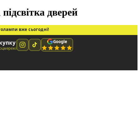
 підсвітка дверей
толампи вже сьогодні!
Google
окупку
соцмережі