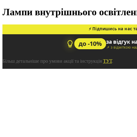
Лампи внутрішнього освітленн
⚡ Підпишись на нас т
за відгук н
до -10%
📌 з відміткою н
Більш детальніше про умови акції та інструкція
ТУТ
.