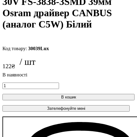
30V FS-3838-3SMD 39мм
Osram драйвер CANBUS
(аналог C5W) Білий
30039Lux
122
₴
В кошик
Зателефонуйте мені