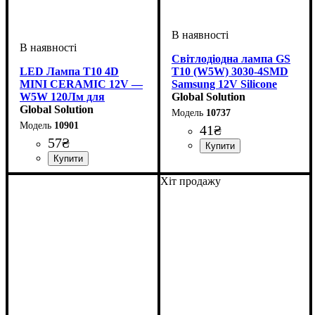
Світлодіодна лампа GS
LED Лампа T10 4D
T10 (W5W) 3030-4SMD
MINI CERAMIC 12V —
Samsung 12V Silicone
W5W 120Лм для
White — Габаритні вогні
Global Solution
Габаритів
Global Solution
преміум якості
10737
10901
41
₴
57
₴
Призначення лампи
Колір:
Тип світлодіодного елементу
Кількість світлодіодів
Напруга, V
Кількість в упаковці
: Білий
: 12V
:
: 1 шт.
: 4
Габаритні вогні
Samsung
SMD
Призначення лампи
Колір:
Напруга, V
Кількість в упаковці
: Білий
: 10-15V
:
: 1 шт.
Хіт продажу
Габаритні вогні