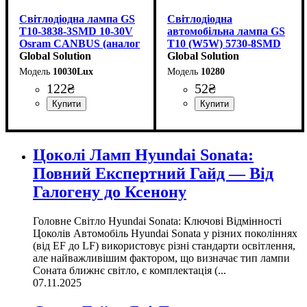
Світлодіодна лампа GS
Світлодіодна
T10-3838-3SMD 10-30V
автомобільна лампа GS
Osram CANBUS (аналог
T10 (W5W) 5730-8SMD
W5W) Білий | gs.kh.ua
Global Solution
Ceramic 12V White
Global Solution
10030Lux
10280
122
₴
52
₴
Призначення лампи
Колір:
Тип світлодіодного елементу
Кількість світлодіодів
Напруга, V
Світловий потік, LM
Кольорова Температура
Обманка (CANBUS)
Кількість в упаковці
: Білий
: 10-30V
:
: Так
: 350
: 1 шт.
: 3
:
:
Призначення лампи
Тип світлодіодного елементу
Кількість світлодіодів
Напруга, V
Кількість в упаковці
: 12V
:
: 1 шт.
: 8
Габаритні вогні
3838 SMD OSRAM
SMD
LM
6000 K
Габаритні вогні
5730SMD
SMD
Цоколі Ламп Hyundai Sonata:
Повний Експертний Гайд — Від
Галогену до Ксенону
Головне Світло Hyundai Sonata: Ключові Відмінності
Цоколів Автомобіль Hyundai Sonata у різних поколіннях
(від EF до LF) використовує різні стандарти освітлення,
але найважливішим фактором, що визначає тип лампи
Соната ближнє світло, є комплектація (...
07.11.2025