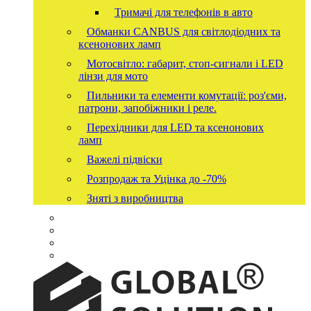
Тримачі для телефонів в авто
Обманки CANBUS для світлодіодних та
ксенонових ламп
Мотосвітло: габарит, стоп-сигнали і LED
лінзи для мото
Пильники та елементи комутації: роз'єми,
патрони, запобіжники і реле.
Перехідники для LED та ксенонових
ламп
Важелі підвіски
Розпродаж та Уцінка до -70%
Зняті з виробництва