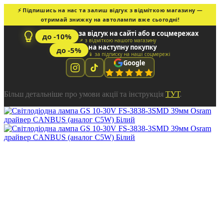
⚡ Підпишись на нас та залиш відгук з відміткою магазину —
отримай знижку на автолампи вже сьогодні!
за відгук на сайті або в соцмережах
до -10%
📌 з відміткою нашого магазину
на наступну покупку
до -5%
📱 за підписку на наші соцмережі
Google
Більш детальніше про умови акції та інструкція
ТУТ
.