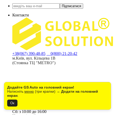
Підписатися
Контакти
+38(067) 390-48-85
0(800) 21-20-42
м.Київ, вул. Кільцева 1В
(Стоянка ТЦ "METRO")
Додайте GS Auto на головний екран!
Натисніть
меню
(три крапки) →
Додати на головний
екран
.
Ок
Пн-Пт: з 9:00 до 18:00
Сб: з 10:00 до 16:00