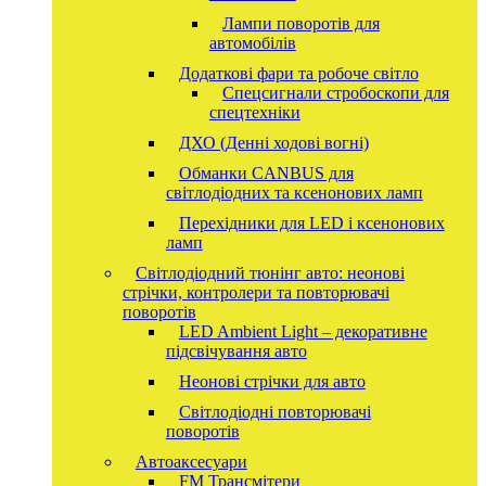
Лампи поворотів для
автомобілів
Додаткові фари та робоче світло
Спецсигнали стробоскопи для
спецтехніки
ДХО (Денні ходові вогні)
Обманки CANBUS для
світлодіодних та ксенонових ламп
Перехідники для LED і ксенонових
ламп
Світлодіодний тюнінг авто: неонові
стрічки, контролери та повторювачі
поворотів
LED Ambient Light – декоративне
підсвічування авто
Неонові стрічки для авто
Світлодіодні повторювачі
поворотів
Автоаксесуари
FM Трансмітери