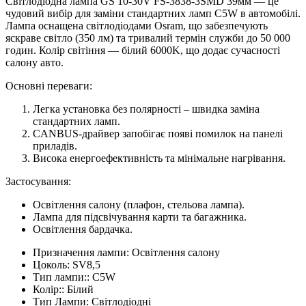
Світлодіодна лампа GS 10-30V FS-3838-3SMD 39мм — це
чудовий вибір для заміни стандартних ламп C5W в автомобілі.
Лампа оснащена світлодіодами Osram, що забезпечують
яскраве світло (350 лм) та тривалий термін служби до 50 000
годин. Колір світіння — білий 6000K, що додає сучасності
салону авто.
Основні переваги:
Легка установка без полярності – швидка заміна
стандартних ламп.
CANBUS-драйвер запобігає появі помилок на панелі
приладів.
Висока енергоефективність та мінімальне нагрівання.
Застосування:
Освітлення салону (плафон, стельова лампа).
Лампа для підсвічування карти та багажника.
Освітлення бардачка.
Призначення лампи:
Освітлення салону
Цоколь:
SV8,5
Тип лампи::
C5W
Колір::
Білий
Тип Лампи:
Світлодіодні