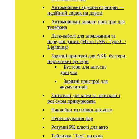
Автомобільні відеореєстратори —
надійний свідок на дорозі
Автомобільні зарядні пристрої для
телефона
Дата-кабелі для заряджання та
передачі даних (Micro USB / Type-C /
Lightning)
Зарядні пристрої для АКБ, бустери,
портативні бустери
Бустери для запуску
двигуна
Зарядні пристрої для
акумуляторів
Затискачі для клем та затискачі з
роз'ємом прикурювача
Наклейки та плівки для авто
Перепакування фар
Розумні РК-ключі для авто
Табличка "Taxi" на скло