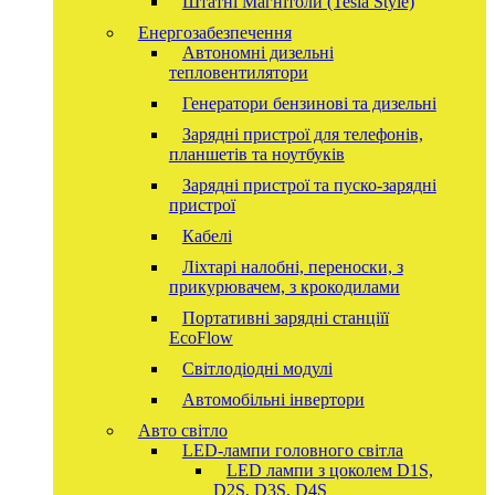
Штатні Магнітоли (Tesla Style)
Енергозабезпечення
Автономні дизельні
тепловентилятори
Генератори бензинові та дизельні
Зарядні пристрої для телефонів,
планшетів та ноутбуків
Зарядні пристрої та пуско-зарядні
пристрої
Кабелі
Ліхтарі налобні, переноски, з
прикурювачем, з крокодилами
Портативні зарядні станціїї
EcoFlow
Світлодіодні модулі
Автомобільні інвертори
Авто світло
LED-лампи головного світла
LED лампи з цоколем D1S,
D2S, D3S, D4S