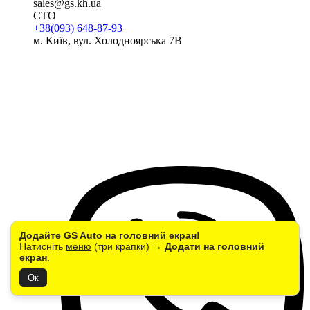
sales@gs.kh.ua
СТО
+38(093) 648-87-93
м. Київ, вул. Холодноярська 7В
Додайте GS Auto на головний екран!
Натисніть
меню
(три крапки) →
Додати на головний
екран
.
Ок