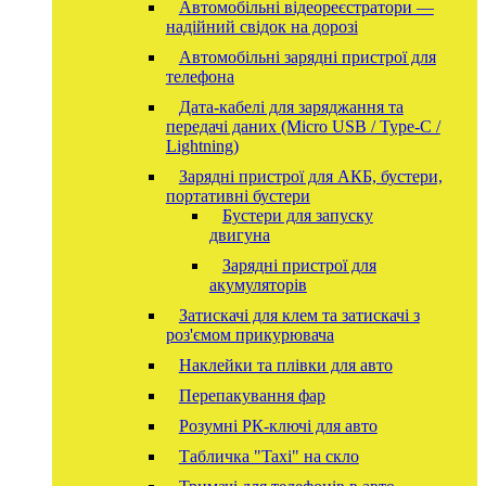
Автомобільні відеореєстратори —
надійний свідок на дорозі
Автомобільні зарядні пристрої для
телефона
Дата-кабелі для заряджання та
передачі даних (Micro USB / Type-C /
Lightning)
Зарядні пристрої для АКБ, бустери,
портативні бустери
Бустери для запуску
двигуна
Зарядні пристрої для
акумуляторів
Затискачі для клем та затискачі з
роз'ємом прикурювача
Наклейки та плівки для авто
Перепакування фар
Розумні РК-ключі для авто
Табличка "Taxi" на скло