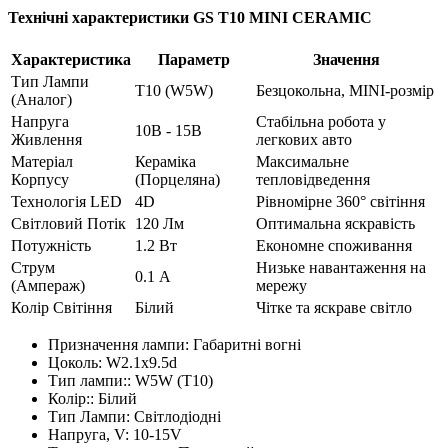
Технічні характеристики GS T10 MINI CERAMIC
Характеристика
Параметр
Значення
Тип Лампи
T10 (W5W)
Безцокольна, MINI-розмір
(Аналог)
Напруга
Стабільна робота у
10В - 15В
Живлення
легкових авто
Матеріал
Кераміка
Максимальне
Корпусу
(Порцеляна)
тепловідведення
Технологія LED
4D
Рівномірне 360° світіння
Світловий Потік
120 Лм
Оптимальна яскравість
Потужність
1.2 Вт
Економне споживання
Струм
Низьке навантаження на
0.1 А
(Ампераж)
мережу
Колір Світіння
Білий
Чітке та яскраве світло
Призначення лампи:
Габаритні вогні
Цоколь:
W2.1x9.5d
Тип лампи::
W5W (T10)
Колір::
Білий
Тип Лампи:
Світлодіодні
Напруга, V:
10-15V