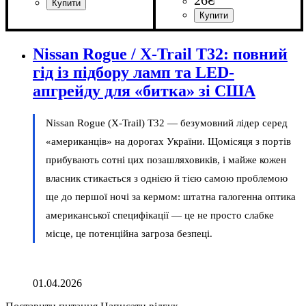
Призначення лампи
Тип світлодіодного елементу
Кількість світлодіодів
Напруга, V
Кількість в упаковці
: 10-15V
:
: 1 шт.
: 3
:
Габаритні вогні
2835SMD
SMD
Призначення лампи
Напруга, V
Кількість в упаковці
: 10-15V
:
: 1 шт.
Габаритні вогні
Nissan Rogue / X-Trail T32: повний
гід із підбору ламп та LED-
апгрейду для «битка» зі США
Nissan Rogue (X-Trail) T32 — безумовний лідер серед
«американців» на дорогах України. Щомісяця з портів
прибувають сотні цих позашляховиків, і майже кожен
власник стикається з однією й тією самою проблемою
ще до першої ночі за кермом: штатна галогенна оптика
американської специфікації — це не просто слабке
місце, це потенційна загроза безпеці.
01.04.2026