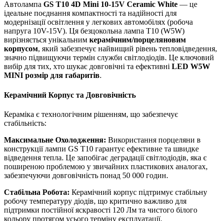
Автолампа
GS T10 4D Mini 10-15V Ceramic White
— це
ідеальне поєднання компактності та надійності для
модернізації освітлення у легкових автомобілях (робоча
напруга 10V-15V). Ця безцокольна лампа T10 (W5W)
вирізняється унікальним
керамічним/порцеляновим
корпусом
, який забезпечує найвищий рівень тепловідведення,
значно підвищуючи термін служби світлодіодів. Це ключовий
вибір для тих, хто шукає довговічні та ефективні
LED W5W
MINI розмір для габаритів
.
Керамічний Корпус та Довговічність
Кераміка є технологічним рішенням, що забезпечує
стабільність:
Максимальне Охолодження:
Використання порцеляни в
конструкції лампи GS T10 гарантує ефективне та швидке
відведення тепла. Це запобігає деградації світлодіодів, яка є
поширеною проблемою у звичайних пластикових аналогах,
забезпечуючи довговічність понад 50 000 годин.
Стабільна Робота:
Керамічний корпус підтримує стабільну
робочу температуру діодів, що критично важливо для
підтримки постійної яскравості 120 Лм та чистого білого
кольору протягом усього терміну експлуатації.