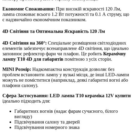
Економне Споживання:
При високій яскравості 120 Лм,
лампа споживає всього 1.2 Вт потужності та 0.1 А струму, що
є надзвичайно економічним показником.
4D Світіння та Оптимальна Яскравість 120 Лм
4D Світіння на 360°:
Спеціальне розміщення світлодіодних
елементів забезпечує всенаправлене 4D світіння, що ідеально
заповнює рефлектор фари чи плафон. Це робить
Керамічну
лампу T10 4D для габаритів
помітною з усіх сторін.
MINI Розмір:
Надкомпактна конструкція дозволяє без
проблем встановити лампу у вузькі місця, де інші LED-лампи
можуть не поміститися (наприклад, деякі габаритні вогні або
плафони салону).
Сфера Застосування:
LED лампа T10 кераміка 12V купити
ідеально підходить для:
Габаритних вогнів (надає фарам сучасного, білого
вигляду)
Підсвічування салону та дверей
Підсвічування номерного знака