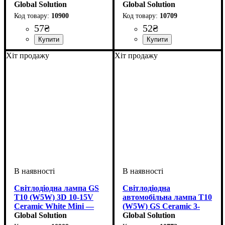
Салону
Global Solution
керамічна лампа для
Global Solution
габаритів
10900
10709
57
₴
52
₴
Призначення лампи
Колір:
Тип світлодіодного елементу
Кількість світлодіодів
Напруга, V
Кількість в упаковці
: Білий
: 10-15V
:
: 1 шт.
: 3
:
Призначення лампи
Колір:
Напруга, V
Кількість в упаковці
: Білий
: 12V
:
: 1 шт.
Хіт продажу
Хіт продажу
Габаритні вогні
SMD
SMD
Габаритні вогні
Світлодіодна лампа GS
Світлодіодна
T10 (W5W) 3D 10-15V
автомобільна лампа T10
Ceramic White Mini —
(W5W) GS Ceramic 3-
керамічний LED
Global Solution
SMD 2835 12V White
Global Solution
преміум-класу