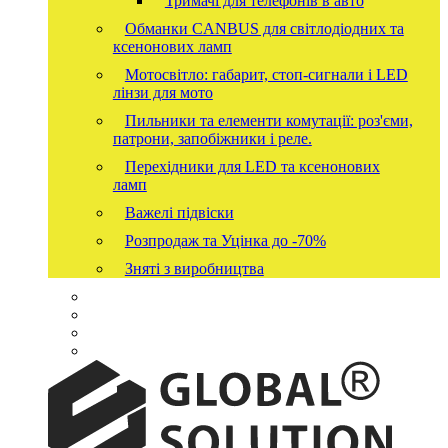
Тримачі для телефонів в авто
Обманки CANBUS для світлодіодних та
ксенонових ламп
Мотосвітло: габарит, стоп-сигнали і LED
лінзи для мото
Пильники та елементи комутації: роз'єми,
патрони, запобіжники і реле.
Перехідники для LED та ксенонових
ламп
Важелі підвіски
Розпродаж та Уцінка до -70%
Зняті з виробництва