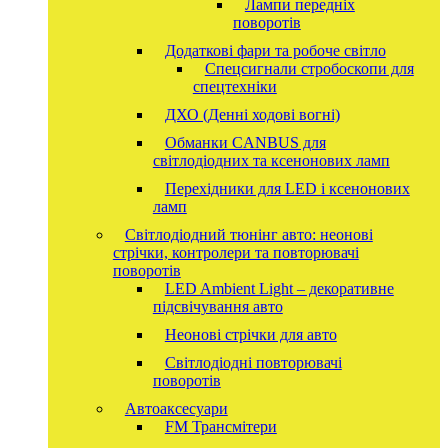
Лампи передніх
поворотів
Додаткові фари та робоче світло
Спецсигнали стробоскопи для
спецтехніки
ДХО (Денні ходові вогні)
Обманки CANBUS для
світлодіодних та ксенонових ламп
Перехідники для LED і ксенонових
ламп
Світлодіодний тюнінг авто: неонові
стрічки, контролери та повторювачі
поворотів
LED Ambient Light – декоративне
підсвічування авто
Неонові стрічки для авто
Світлодіодні повторювачі
поворотів
Автоаксесуари
FM Трансмітери