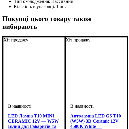
Тип охолодження:
Пассивний
Кількість в упаковці:
1 шт.
Покупці цього товару також
вибирають
Хіт продажу
Хіт продажу
LED Лампа T10 MINI
Автолампа LED GS T10
CERAMIC 12V — W5W
(W5W) 3D Ceramic 12V
Білий для Габаритів та
4500K White —