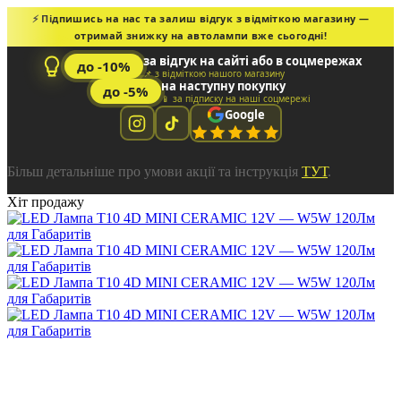
⚡ Підпишись на нас та залиш відгук з відміткою магазину —
отримай знижку на автолампи вже сьогодні!
за відгук на сайті або в соцмережах
до -10%
📌 з відміткою нашого магазину
на наступну покупку
до -5%
📱 за підписку на наші соцмережі
Google
Більш детальніше про умови акції та інструкція
ТУТ
.
Хіт продажу