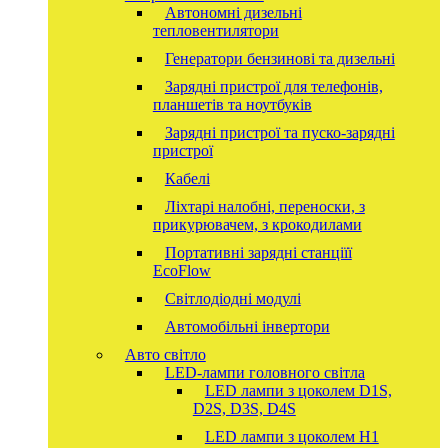
Автономні дизельні
тепловентилятори
Генератори бензинові та дизельні
Зарядні пристрої для телефонів,
планшетів та ноутбуків
Зарядні пристрої та пуско-зарядні
пристрої
Кабелі
Ліхтарі налобні, переноски, з
прикурювачем, з крокодилами
Портативні зарядні станціїї
EcoFlow
Світлодіодні модулі
Автомобільні інвертори
Авто світло
LED-лампи головного світла
LED лампи з цоколем D1S,
D2S, D3S, D4S
LED лампи з цоколем H1