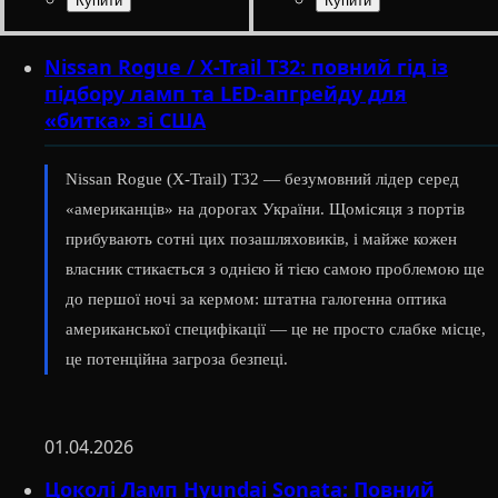
Призначення лампи
Тип світлодіодного елементу
Кількість світлодіодів
Напруга, V
Кількість в упаковці
: 10-15V
: 1
:
: 3
Призначення лампи
Колір:
Тип світлодіодного елем
Кількість світлодіодів
Напруга, V
Кількість в упаковці
:
: Білий
: 12V
: 1
:
: 6
Габаритні вогні
2835SMD
SMD
шт.
Габаритні вогні
5730SMD
SMD
шт.
Nissan Rogue / X-Trail T32: повний гід із
підбору ламп та LED-апгрейду для
«битка» зі США
Nissan Rogue (X-Trail) T32 — безумовний лідер серед
«американців» на дорогах України. Щомісяця з портів
прибувають сотні цих позашляховиків, і майже кожен
власник стикається з однією й тією самою проблемою ще
до першої ночі за кермом: штатна галогенна оптика
американської специфікації — це не просто слабке місце,
це потенційна загроза безпеці.
01.04.2026
Цоколі Ламп Hyundai Sonata: Повний