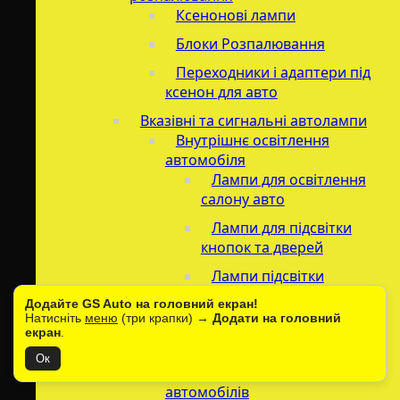
Ксенонові лампи
Блоки Розпалювання
Переходники і адаптери під
ксенон для авто
Вказівні та сигнальні автолампи
Внутрішнє освітлення
автомобіля
Лампи для освітлення
салону авто
Лампи для підсвітки
кнопок та дверей
Лампи підсвітки
приладової панелі
Додайте GS Auto на головний екран!
Натисніть
меню
(три крапки) →
Додати на головний
Габаритне освітлення для
екран
.
автомобілів
Ок
Лампи безпеки для
автомобілів