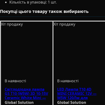
Кількість в упаковці:
1 шт.
Покупці цього товару також вибирають
Хіт продажу
Хіт продажу
Світлодіодна лампа
LED Лампа T10 4D
GS T10 (W5W) 3D 10-15V
MINI CERAMIC 12V —
Ceramic White Mini —
W5W 120Лм для
керамічний LED
Габаритів
Global Solution
Global Solution