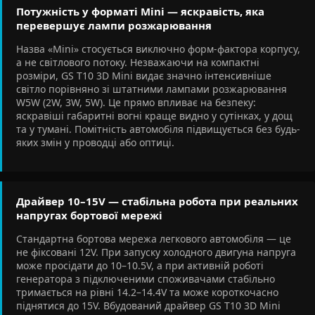
Потужність у форматі Mini — яскравість, яка
перевершує лампи розжарювання
Назва «Mini» стосується виключно форм-фактора корпусу,
а не світлового потоку. Незважаючи на компактні
розміри, GS T10 3D Mini видає значно інтенсивніше
світло порівняно зі штатними лампами розжарювання
W5W (2W, 3W, 5W). Це прямо впливає на безпеку:
яскравіші габаритні вогні краще видно у сутінках, у дощ
та у тумані. Помітність автомобіля підвищується без будь-
яких змін у проводці або оптиці.
Драйвер 10–15V — стабільна робота при реальних
напругах бортової мережі
Стандартна бортова мережа легкового автомобіля — це
не фіксовані 12V. При запуску холодного двигуна напруга
може просідати до 10–10.5V, а при активній роботі
генератора з підключеними споживачами стабільно
тримається на рівні 14.2–14.4V та може короткочасно
піднятися до 15V. Вбудований драйвер GS T10 3D Mini