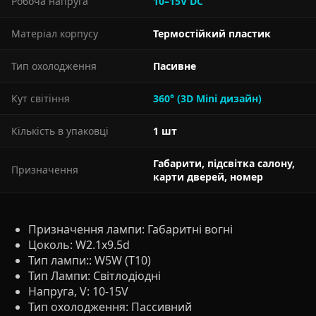
Робоча напруга
10–15V DC
Матеріал корпусу
Термостійкий пластик
Тип охолодження
Пасивне
Кут світіння
360° (3D Mini дизайн)
Кількість в упаковці
1 шт
Габарити, підсвітка салону,
Призначення
карти дверей, номер
Призначення лампи:
Габаритні вогні
Цоколь:
W2.1x9.5d
Тип лампи::
W5W (T10)
Тип Лампи:
Світлодіодні
Напруга, V:
10-15V
Тип охолодження:
Пассивний