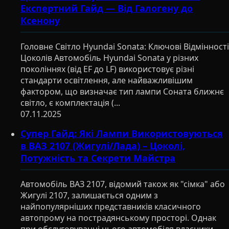
Експертний Гайд — Від Галогену до
Ксенону
Головне Світло Hyundai Sonata: Ключові Відмінності
Цоколів Автомобіль Hyundai Sonata у різних
поколіннях (від EF до LF) використовує різні
стандарти освітлення, але найважливішим
фактором, що визначає тип лампи Соната ближнє
світло, є комплектація (...
07.11.2025
Супер Гайд: Які Лампи Використовуються
в ВАЗ 2107 (Жигулі/Лада) – Цоколі,
Потужність та Секрети Майстра
Автомобіль ВАЗ 2107, відомий також як "сімка" або
Жигулі 2107, залишається одним з
найпопулярніших представників класичного
автопрому на пострадянському просторі. Однак