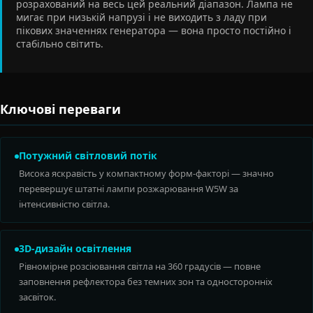
розрахований на весь цей реальний діапазон. Лампа не
мигає при низькій напрузі і не виходить з ладу при
пікових значеннях генератора — вона просто постійно і
стабільно світить.
Ключові переваги
Потужний світловий потік
Висока яскравість у компактному форм-факторі — значно
перевершує штатні лампи розжарювання W5W за
інтенсивністю світла.
3D-дизайн освітлення
Рівномірне розсіювання світла на 360 градусів — повне
заповнення рефлектора без темних зон та односторонніх
засвіток.