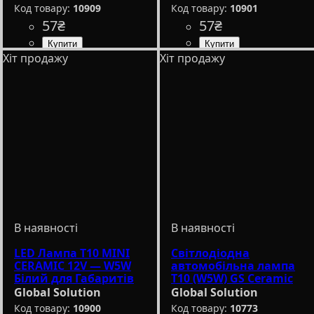
преміум-класу
10909
10901
57
₴
57
₴
Хіт продажу
Хіт продажу
Призначення лампи
Колір:
Напруга, V
Кількість в упаковці
: Білий
: 10-15V
: 1
:
Призначення лампи
Колір:
Напруга, V
Кількість в упаковці
: Білий
: 10-15V
: 1
:
Габаритні вогні
шт.
Габаритні вогні
шт.
LED Лампа T10 MINI
Світлодіодна
CERAMIC 12V — W5W
автомобільна лампа
Білий для Габаритів
T10 (W5W) GS Ceramic
та Салону
3-SMD 2835 12V White
Global Solution
Global Solution
10900
10773