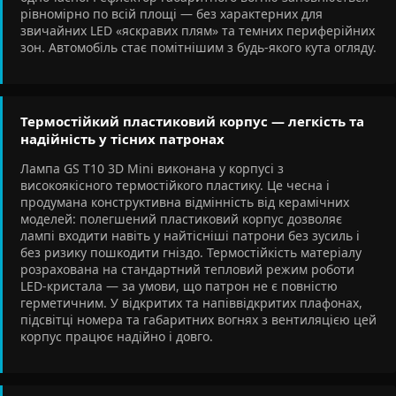
рівномірно по всій площі — без характерних для
звичайних LED «яскравих плям» та темних периферійних
зон. Автомобіль стає помітнішим з будь-якого кута огляду.
Термостійкий пластиковий корпус — легкість та
надійність у тісних патронах
Лампа GS T10 3D Mini виконана у корпусі з
високоякісного термостійкого пластику. Це чесна і
продумана конструктивна відмінність від керамічних
моделей: полегшений пластиковий корпус дозволяє
лампі входити навіть у найтісніші патрони без зусиль і
без ризику пошкодити гніздо. Термостійкість матеріалу
розрахована на стандартний тепловий режим роботи
LED-кристала — за умови, що патрон не є повністю
герметичним. У відкритих та напіввідкритих плафонах,
підсвітці номера та габаритних вогнях з вентиляцією цей
корпус працює надійно і довго.