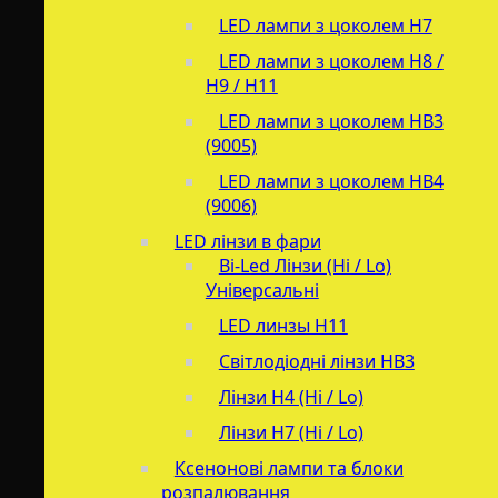
LED лампи з цоколем H7
LED лампи з цоколем H8 /
H9 / H11
LED лампи з цоколем HB3
(9005)
LED лампи з цоколем HB4
(9006)
LED лінзи в фари
Bi-Led Лінзи (Hi / Lo)
Універсальні
LED линзы H11
Світлодіодні лінзи HB3
Лінзи Н4 (Hi / Lo)
Лінзи Н7 (Hi / Lo)
Ксенонові лампи та блоки
розпалювання