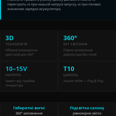
перегорить ні при низькій напрузі запуску, ні при пікових
значеннях зарядки акумулятора.
3D
360°
ТЕХНОЛОГІЯ
КУТ СВІТІННЯ
Об'ємне розміщення
Повне заповнення
кристалів для 360°
рефлектора без тіней
10–15V
T10
НАПРУГА
ЦОКОЛЬ
Захист від стрибків
Аналог W5W — Plug & Play
генератора
Габаритні вогні
Підсвітка салону
360° заповнення
рівномірне світло