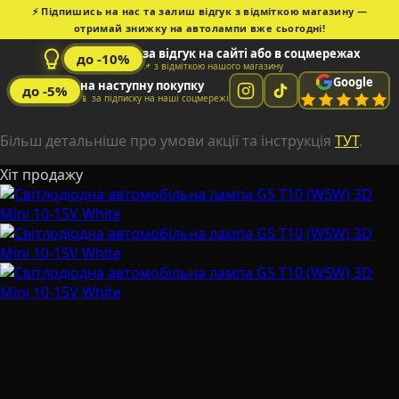
⚡ Підпишись на нас та залиш відгук з відміткою магазину —
отримай знижку на автолампи вже сьогодні!
за відгук на сайті або в соцмережах
до -10%
📌 з відміткою нашого магазину
Google
на наступну покупку
до -5%
📱 за підписку на наші соцмережі
Більш детальніше про умови акції та інструкція
ТУТ
.
Хіт продажу