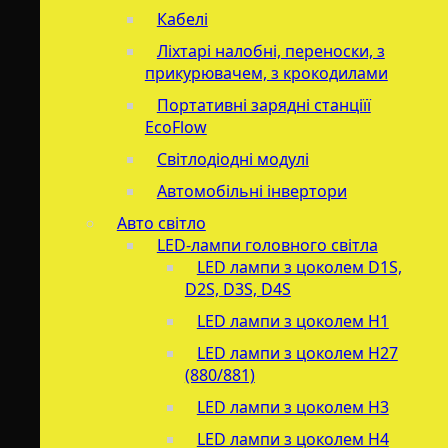
Кабелі
Ліхтарі налобні, переноски, з
прикурювачем, з крокодилами
Портативні зарядні станціїї
EcoFlow
Світлодіодні модулі
Автомобільні інвертори
Авто світло
LED-лампи головного світла
LED лампи з цоколем D1S,
D2S, D3S, D4S
LED лампи з цоколем H1
LED лампи з цоколем H27
(880/881)
LED лампи з цоколем H3
LED лампи з цоколем H4