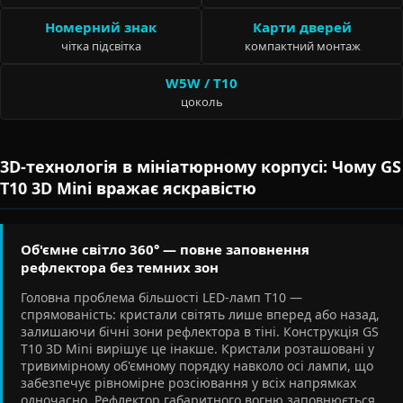
Номерний знак
Карти дверей
чітка підсвітка
компактний монтаж
W5W / T10
цоколь
3D-технологія в мініатюрному корпусі: Чому GS
T10 3D Mini вражає яскравістю
Об'ємне світло 360° — повне заповнення
рефлектора без темних зон
Головна проблема більшості LED-ламп T10 —
спрямованість: кристали світять лише вперед або назад,
залишаючи бічні зони рефлектора в тіні. Конструкція GS
T10 3D Mini вирішує це інакше. Кристали розташовані у
тривимірному об'ємному порядку навколо осі лампи, що
забезпечує рівномірне розсіювання у всіх напрямках
одночасно. Рефлектор габаритного вогню заповнюється