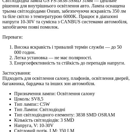
Світлодіодна лампа GS FS-3838-3SMD 31мм — ідеальне
рішення для внутрішнього освітлення авто. Лампа оснащена
трьома світлодіодами Osram, забезпечуючи яскравість 350 лм
та біле світло з температурою 6000K. Працює в діапазоні
напруги 10-30V та сумісна з CANBUS системами автомобіля,
запобігаючи появі помилок.
Переваги:
Висока яскравість і тривалий термін служби — до 50
000 годин.
Легка установка — не має полярності.
Енергоефективність та стійкість до перепадів напруги.
Застосування:
Підходить для освітлення салону, плафонів, освітлення дверей,
багажника, бардачка та інших зон автомобіля.
Призначення лампи:
Освітлення салону
Цоколь:
SV8,5
Тип лампи::
C5W
Тип Лампи:
Світлодіодні
Тип світлодіодного елементу:
3838 SMD OSRAM
Кількість світлодіодів:
3 SMD
Напруга, V:
10-30V
Світловий потік, LM:
350 LM