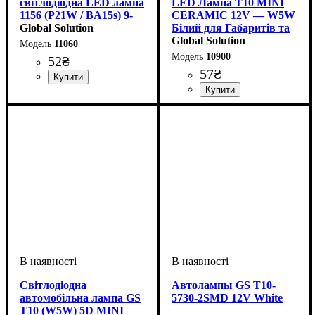
світлодіодна LED лампа
LED Лампа T10 MINI
1156 (P21W / BA15s) 9-
CERAMIC 12V — W5W
SMD 4014 12V Біла
Global Solution
Білий для Габаритів та
Салону
Global Solution
11060
10900
52
₴
57
₴
Призначення лампи
Тип світлодіодного елементу
Кількість світлодіодів
Напруга, V
Потужність, W
Кольорова Температура
Кількість в упаковці
: 9-18V
: 1.5W
:
: 1 шт.
: 9
:
:
Габаритні вогні, Стоп-
4014SMD
SMD
6000 K
Призначення лампи
Колір:
Тип світлодіодного елементу
Кількість світлодіодів
Напруга, V
Кількість в упаковці
: Білий
: 10-15V
:
: 1 шт.
: 3
сигнали
Габаритні вогні
SMD
SMD
Світлодіодна
Автолампы GS T10-
автомобільна лампа GS
5730-2SMD 12V White
T10 (W5W) 5D MINI