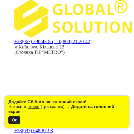
+38(067) 390-48-85
0(800) 21-20-42
м.Київ, вул. Кільцева 1В
(Стоянка ТЦ "METRO")
Додайте GS Auto на головний екран!
Пн-Пт: з 9:00 до 18:00
Натисніть
меню
(три крапки) →
Додати на головний
Сб: з 10:00 до 16:00
екран
.
Нд: вихідний
sales@gs.kh.ua
Ок
СТО
+38(093) 648-87-93