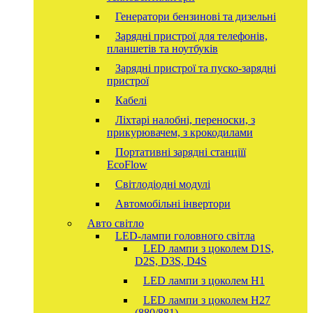
Генератори бензинові та дизельні
Зарядні пристрої для телефонів,
планшетів та ноутбуків
Зарядні пристрої та пуско-зарядні
пристрої
Кабелі
Ліхтарі налобні, переноски, з
прикурювачем, з крокодилами
Портативні зарядні станціїї
EcoFlow
Світлодіодні модулі
Автомобільні інвертори
Авто світло
LED-лампи головного світла
LED лампи з цоколем D1S,
D2S, D3S, D4S
LED лампи з цоколем H1
LED лампи з цоколем H27
(880/881)