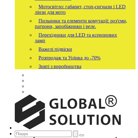
Мотосвітло: габарит, стоп-сигнали і LED
лінзи для мото
Пильники та елементи комутації: роз'єми,
патрони, запобіжники і реле.
Перехідники для LED та ксенонових
ламп
Важелі підвіски
Розпродаж та Уцінка до -70%
Зняті з виробництва