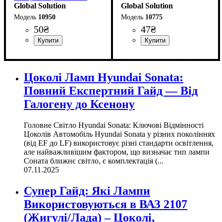
CRISTAL CERAMIC 10-
Global Solution
Global Solution
15V White
10950
10775
50
₴
47
₴
Призначення лампи
Колір:
Напруга, V
Кольорова Температура
Кількість в упаковці
: Білий
: 10-15V
:
: 1 шт.
:
Призначення лампи
Колір:
Тип світлодіодного елементу
Кількість світлодіодів
Напруга, V
Кількість в упаковці
: Білий
: 12V
:
: 1 шт.
: 2
Габаритні вогні
6000 K
Габаритні вогні
5730SMD
SMD
Цоколі Ламп Hyundai Sonata:
Повний Експертний Гайд — Від
Галогену до Ксенону
Головне Світло Hyundai Sonata: Ключові Відмінності
Цоколів Автомобіль Hyundai Sonata у різних поколіннях
(від EF до LF) використовує різні стандарти освітлення,
але найважливішим фактором, що визначає тип лампи
Соната ближнє світло, є комплектація (...
07.11.2025
Супер Гайд: Які Лампи
Використовуються в ВАЗ 2107
(Жигулі/Лада) – Цоколі,