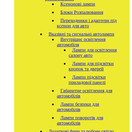
Ксенонові лампи
Блоки Розпалювання
Переходники і адаптери під
ксенон для авто
Вказівні та сигнальні автолампи
Внутрішнє освітлення
автомобіля
Лампи для освітлення
салону авто
Лампи для підсвітки
кнопок та дверей
Лампи підсвітки
приладової панелі
Габаритне освітлення для
автомобілів
Лампи безпеки для
автомобілів
Лампи поворотів для
автомобілів
Додаткові фари та робоче світло