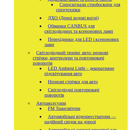
Спецсигнали стробоскопи для
спецтехніки
ДХО (Денні ходові вогні)
Обманки CANBUS для
світлодіодних та ксенонових ламп
Перехідники для LED і ксенонових
ламп
Світлодіодний тюнінг авто: неонові
стрічки, контролери та повторювачі
поворотів
LED Ambient Light – декоративне
підсвічування авто
Неонові стрічки для авто
Світлодіодні повторювачі
поворотів
Автоаксесуари
FM Трансмітери
Автомобільні відеореєстратори —
надійний свідок на дорозі
Автомобільні зарядні пристрої для