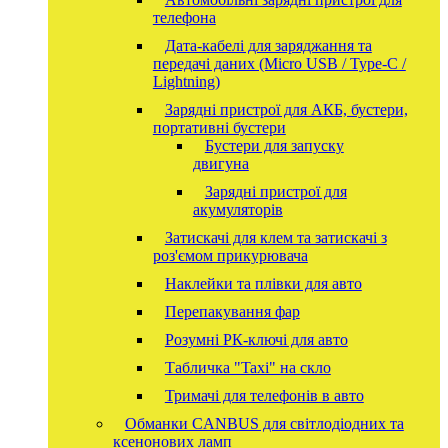
телефона
Дата-кабелі для заряджання та
передачі даних (Micro USB / Type-C /
Lightning)
Зарядні пристрої для АКБ, бустери,
портативні бустери
Бустери для запуску
двигуна
Зарядні пристрої для
акумуляторів
Затискачі для клем та затискачі з
роз'ємом прикурювача
Наклейки та плівки для авто
Перепакування фар
Розумні РК-ключі для авто
Табличка "Taxi" на скло
Тримачі для телефонів в авто
Обманки CANBUS для світлодіодних та
ксенонових ламп