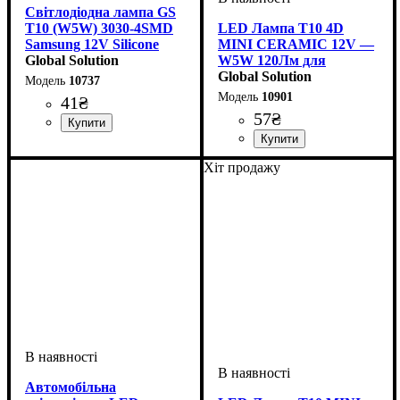
Світлодіодна лампа GS
T10 (W5W) 3030-4SMD
LED Лампа T10 4D
Samsung 12V Silicone
MINI CERAMIC 12V —
White — Габаритні вогні
Global Solution
W5W 120Лм для
преміум якості
Габаритів
Global Solution
10737
10901
41
₴
57
₴
Призначення лампи
Колір:
Тип світлодіодного елементу
Кількість світлодіодів
Напруга, V
Кількість в упаковці
: Білий
: 12V
:
: 1 шт.
: 4
:
Габаритні вогні
Samsung
SMD
Призначення лампи
Колір:
Напруга, V
Кількість в упаковці
: Білий
: 10-15V
:
: 1 шт.
Хіт продажу
Габаритні вогні
Автомобільна