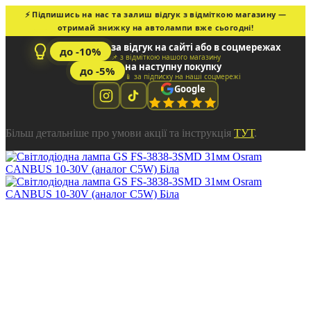
⚡ Підпишись на нас та залиш відгук з відміткою магазину —
отримай знижку на автолампи вже сьогодні!
за відгук на сайті або в соцмережах
до -10%
📌 з відміткою нашого магазину
на наступну покупку
до -5%
📱 за підписку на наші соцмережі
Google
Більш детальніше про умови акції та інструкція
ТУТ
.