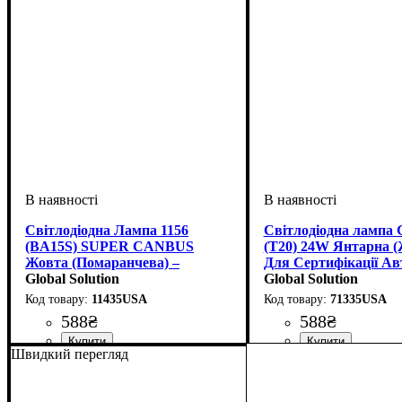
Світлодіодна Лампа 1156
Світлодіодна лампа 
(BA15S) SUPER CANBUS
(T20) 24W Янтарна (
Жовта (Помаранчева) –
Для Сертифікації А
Пробиває Червоний
Global Solution
Global Solution
Поворотник, Без Помилок!
11435USA
71335USA
588
₴
588
₴
Швидкий перегляд