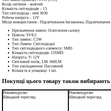
Колір світіння – жовтий
Кількість світлодіодів – 15
Тип світлодіода - smd 3030
Робоча напруга – 12V
Місце використання - Підсвічування багажника, Підсвічування
Призначення лампи:
Освітлення салону
Цоколь:
SV8,5
Тип лампи::
C5W
Тип Лампи:
Світлодіодні
Тип світлодіодного елементу:
SMD
Кількість світлодіодів:
15SMD
Напруга, V:
12V
Світловий потік, LM:
600LM
Тип охолодження:
Пассивний
Кількість в упаковці:
1 шт.
Покупці цього товару також вибирають
Рекомендуємо
Рекомендуємо
Швидкий перегляд
Швидкий перегляд