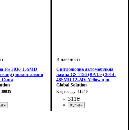
а FS-3030-15SMD
Світлодіодна автомобільна
sung (аналог лампи
лампа GS 1156 (BA15s) 3014-
V Синя
48SMD 12-24V Yellow для
ution
американських авто
Global Solution
30035
11340
311
₴
ння лампи
одіодного елементу
світлодіодів
V
 потік, LM
 в упаковці
: 12V
: Освітлення
: 600LM
: 1 шт.
: 15SMD
:
Призначення лампи
Колір:
Тип світлодіодного елементу
Кількість світлодіодів
Напруга, V
Кількість в упаковці
: Жовтий
: 12-24V
: Стоп-сигнали
: 1 шт.
: 48SMD
:
3014SMD