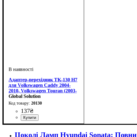
Адаптер-перехідник TK-130 H7
для Volkswagen Caddy 2004-
2010, Volkswagen Touran (2003-
2006)
Global Solution
20130
137
₴
Цоколь
Марки авто
Кількість в упаковці
: h7
: Volkswagen
: 1шт
Цоколі Ламп Hyundai Sonata: Повни