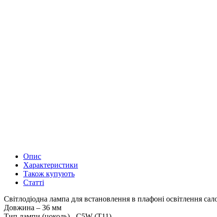
Опис
Характеристики
Також купують
Статті
Світлодіодна лампа для встановлення в плафоні освітлення сал
Довжина – 36 мм
Тип лампи (цоколь) - C5W (T11)