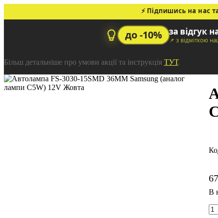
⚡ Підпишись на нас т
за відгук н
до -10%
📌 з відміткою н
Більш детальніше про умови акції та інструкція
ТУТ
.
А
C
6