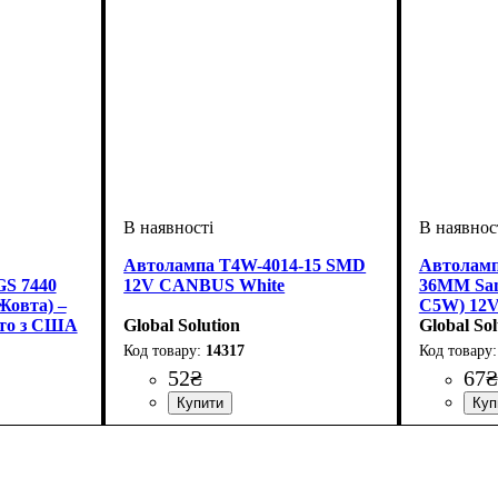
Автолампа T4W-4014-15 SMD
Автоламп
GS 7440
12V CANBUS White
36MM Sam
Жовта) –
C5W) 12
вто з США
Global Solution
Global Sol
14317
52
₴
67
₴
Призначення лампи
Колір:
Тип світлодіодного елементу
Кількість світлодіодів
Напруга, V
Кількість в упаковці
: Білий
: 12V
: Габаритні
: 1 шт.
: 15SMD
:
Призначе
Тип світл
Кількість 
Напруга, 
Світловий
Кількість
вогні, Приладова панель
4014SMD
салону
SMD