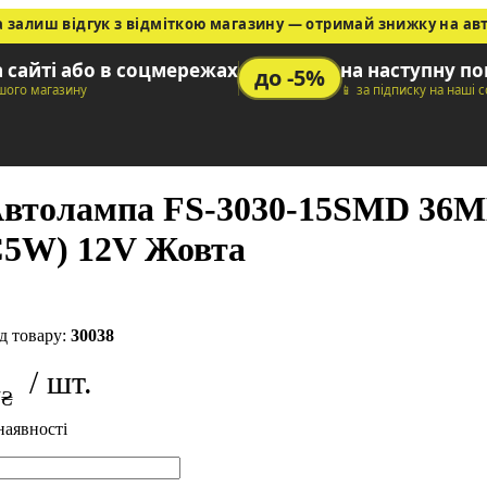
а залиш відгук з відміткою магазину — отримай знижку на ав
а сайті або в соцмережах
на наступну п
до -5%
ашого магазину
📱 за підписку на наші 
втолампа FS-3030-15SMD 36M
5W) 12V Жовта
30038
7
₴