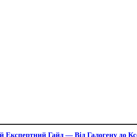
й Експертний Гайд — Від Галогену до К