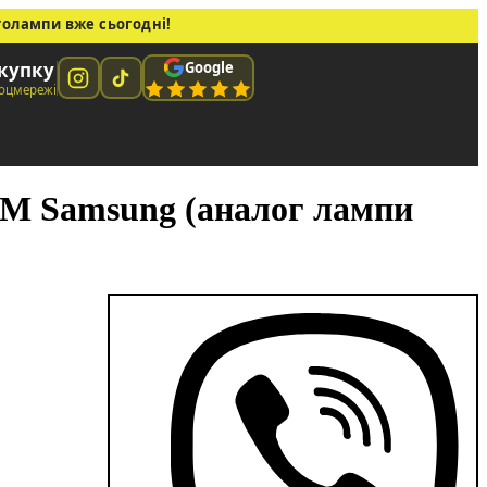
толампи вже сьогодні!
Google
окупку
соцмережі
M Samsung (аналог лампи