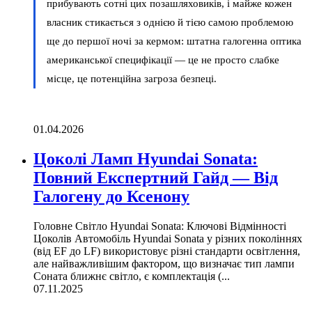
прибувають сотні цих позашляховиків, і майже кожен
власник стикається з однією й тією самою проблемою
ще до першої ночі за кермом: штатна галогенна оптика
американської специфікації — це не просто слабке
місце, це потенційна загроза безпеці.
01.04.2026
Цоколі Ламп Hyundai Sonata:
Повний Експертний Гайд — Від
Галогену до Ксенону
Головне Світло Hyundai Sonata: Ключові Відмінності
Цоколів Автомобіль Hyundai Sonata у різних поколіннях
(від EF до LF) використовує різні стандарти освітлення,
але найважливішим фактором, що визначає тип лампи
Соната ближнє світло, є комплектація (...
07.11.2025