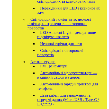
світлодіодних та ксенонових ламп
Перехідники для LED і ксенонових
ламп
Світлодіодний тюнінг авто: неонові
стрічки, контролери та повторювачі
поворотів
LED Ambient Light – декоративне
підсвічування авто
Неонові стрічки для авто
Світлодіодні повторювачі
поворотів
Автоаксесуари
FM Трансмітери
Автомобільні відеореєстратори —
надійний свідок на дорозі
Автомобільні зарядні пристрої для
телефона
Дата-кабелі для заряджання та
передачі даних (Micro USB / Type-C /
Lightning)