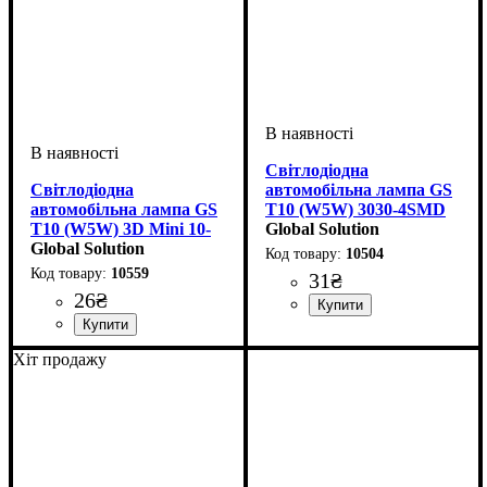
Світлодіодна
Світлодіодна
автомобільна лампа GS
автомобільна лампа GS
T10 (W5W) 3030-4SMD
T10 (W5W) 3D Mini 10-
CREE Samsung 12V
Global Solution
15V White
Global Solution
White
10504
10559
31
₴
26
₴
Призначення лампи
Тип світлодіодного елементу
Кількість світлодіодів
Напруга, V
Кількість в упаковці
: 12V
:
: 1 шт.
: 4
Габаритні вогні
CREE
SMD
Призначення лампи
Напруга, V
Кількість в упаковці
: 10-15V
:
: 1 шт.
Хіт продажу
Габаритні вогні