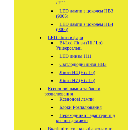
/ H11
LED лампи з цоколем HB3
(9005)
LED лампи з цоколем HB4
(9006)
LED лінзи в фари
Bi-Led Лінзи (Hi / Lo)
Універсальні
LED линзы H11
Світлодіодні лінзи HB3
Лінзи Н4 (Hi / Lo)
Лінзи Н7 (Hi / Lo)
Ксенонові лампи та блоки
розпалювання
Ксенонові лампи
Блоки Розпалювання
Переходники і адаптери під
ксенон для авто
Вказівні та сигнальні автолампи