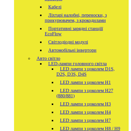
Кабелі
Ліхтарі налобні, переноски, з
прикурювачем, з крокодилами
Портативні зарядні станціїї
EcoFlow
Світлодіодні модулі
Автомобільні інвертори
Авто світло
LED-лампи головного світла
LED лампи з цоколем D1S,
D2S, D3S, D4S
LED лампи з цоколем H1
LED лампи з цоколем H27
(880/881)
LED лампи з цоколем H3
LED лампи з цоколем H4
LED лампи з цоколем H7
LED лампи з цоколем H8 / H9