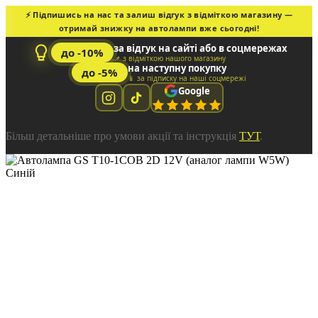
⚡ Підпишись на нас та залиш відгук з відміткою магазину —
отримай знижку на автолампи вже сьогодні!
за відгук на сайті або в соцмережах
до -10%
📌 з відміткою нашого магазину
на наступну покупку
до -5%
📱 за підписку на наші соцмережі
Google
Більш детальніше про умови акції та інструкція
ТУТ
.