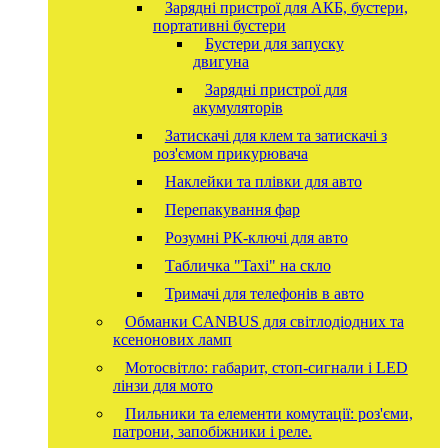
Зарядні пристрої для АКБ, бустери,
портативні бустери
Бустери для запуску
двигуна
Зарядні пристрої для
акумуляторів
Затискачі для клем та затискачі з
роз'ємом прикурювача
Наклейки та плівки для авто
Перепакування фар
Розумні РК-ключі для авто
Табличка "Taxi" на скло
Тримачі для телефонів в авто
Обманки CANBUS для світлодіодних та
ксенонових ламп
Мотосвітло: габарит, стоп-сигнали і LED
лінзи для мото
Пильники та елементи комутації: роз'єми,
патрони, запобіжники і реле.