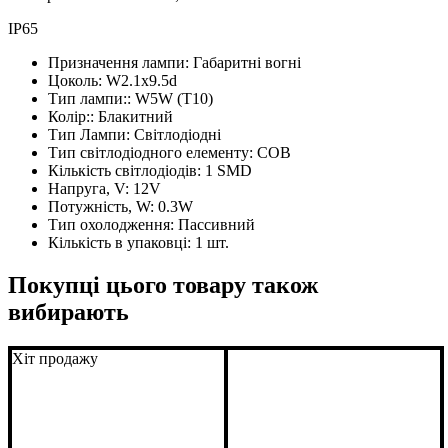
IP65
Призначення лампи:
Габаритні вогні
Цоколь:
W2.1x9.5d
Тип лампи::
W5W (T10)
Колір::
Блакитний
Тип Лампи:
Світлодіодні
Тип світлодіодного елементу:
COB
Кількість світлодіодів:
1 SMD
Напруга, V:
12V
Потужність, W:
0.3W
Тип охолодження:
Пассивний
Кількість в упаковці:
1 шт.
Покупці цього товару також
вибирають
Хіт продажу