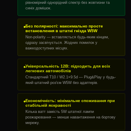
рівномірний однорідний спектр без жовтизни та
синіх домішок.
Без полярності: максимально просте
встановлення в штатні гнізда W5W
Non-polarity — вставляється будь-яким кінцем,
одразу засвічується. Жодних помилок у
важкодоступних місцях.
Універсальність 12В: підходить для всіх
легкових автомобілів
Стандартний T10 / W2.1×9.5d — Plug&Play у будь-
який штатний роз'єм W5W без адаптерів.
Економічність: мінімальне споживання при
стабільній яскравості
Кілька ватт замість 5W штатної лампи
розжарювання — менше навантаження на бортову
мережу.