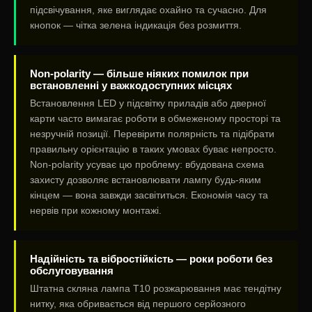
підсвічування, яке виглядає охайно та сучасно. Для
кнопок — чітка зелена індикація без розмиття.
Non-polarity — більше ніяких помилок при
встановленні у важкодоступних місцях
Встановлення LED у підсвітку приладів або дверної
карти часто вимагає роботи в обмеженому просторі та
незручній позиції. Перевірити полярність та підібрати
правильну орієнтацію в таких умовах буває непросто.
Non-polarity усуває цю проблему: вбудована схема
захисту дозволяє встановлювати лампу будь-яким
кінцем — вона завжди засвітиться. Економія часу та
нервів при кожному монтажі.
Надійність та вібростійкість — роки роботи без
обслуговування
Штатна скляна лампа T10 розжарювання має тендітну
нитку, яка обривається від першого серйозного