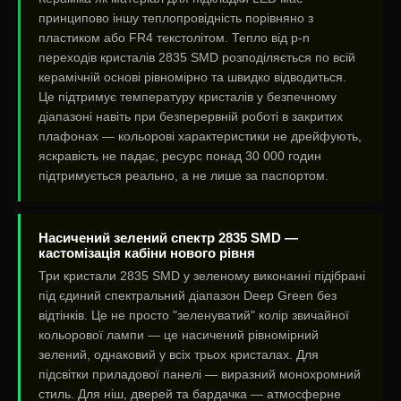
принципово іншу теплопровідність порівняно з
пластиком або FR4 текстолітом. Тепло від p-n
переходів кристалів 2835 SMD розподіляється по всій
керамічній основі рівномірно та швидко відводиться.
Це підтримує температуру кристалів у безпечному
діапазоні навіть при безперервній роботі в закритих
плафонах — кольорові характеристики не дрейфують,
яскравість не падає, ресурс понад 30 000 годин
підтримується реально, а не лише за паспортом.
Насичений зелений спектр 2835 SMD —
кастомізація кабіни нового рівня
Три кристали 2835 SMD у зеленому виконанні підібрані
під єдиний спектральний діапазон Deep Green без
відтінків. Це не просто "зеленуватий" колір звичайної
кольорової лампи — це насичений рівномірний
зелений, однаковий у всіх трьох кристалах. Для
підсвітки приладової панелі — виразний монохромний
стиль. Для ніш, дверей та бардачка — атмосферне