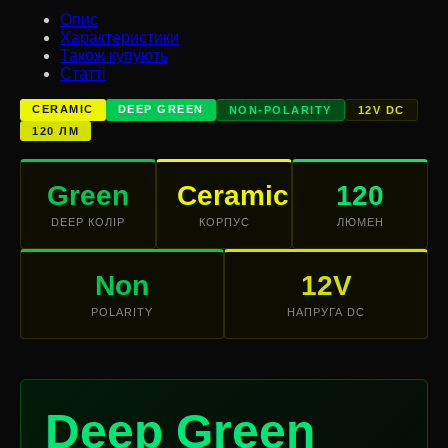
Опис
Характеристики
Також купують
Статті
CERAMIC
DEEP GREEN
NON-POLARITY
12V DC
120 ЛМ
Green
Ceramic
120
DEEP КОЛІР
КОРПУС
ЛЮМЕН
Non
12V
POLARITY
НАПРУГА DC
Deep Green