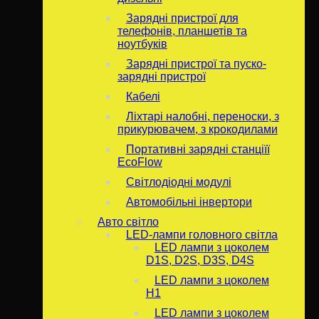
Зарядні пристрої для
телефонів, планшетів та
ноутбуків
Зарядні пристрої та пуско-
зарядні пристрої
Кабелі
Ліхтарі налобні, переноски, з
прикурювачем, з крокодилами
Портативні зарядні станціїї
EcoFlow
Світлодіодні модулі
Автомобільні інвертори
Авто світло
LED-лампи головного світла
LED лампи з цоколем
D1S, D2S, D3S, D4S
LED лампи з цоколем
H1
LED лампи з цоколем