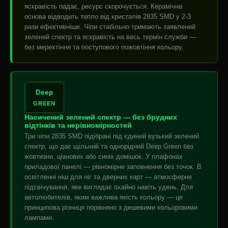
яскравість падає, ресурс скорочується. Керамічна
основа відводить тепло від кристалів 2835 SMD у 2-3
рази ефективніше. Чіпи стабільно тримають заявлений
зелений спектр та яскравість на весь термін служби —
без мерехтіння та поступового пожовтіння кольору.
Deep
GREEN
Насичений зелений спектр — без брудних
відтінків та нерівномірностей
Три чіпи 2835 SMD підібрані під єдиний вузький зелений
спектр, що дає щільний та однорідний Deep Green без
жовтизни, ціанових або синіх домішок. У плафонах
приладової панелі — рівномірне заповнення без точок. В
освітленні ніш для ніг та дверних карт — атмосферне
підсвічування, яке виглядає охайно навіть удень. Для
автолюбителів, яким важлива якість кольору — це
принципова різниця порівняно з дешевими кольоровими
лампами.