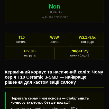
Non
POLARITY
Будь-яка орієнтація
T10
W5W
W2.1×9.5d
цоколь
аналог
стандарт
12V DC
Plug&Play
напруга
заміна 1-до-1
Керамічний корпус та насичений колір: Чому
серія T10 Ceramic 3-SMD — найкраще
рішення для кастомізації салону
Перевага керамічної основи — стабільність
кольору та ресурс без деградації
Кераміка як матеріал для підкладки LED має