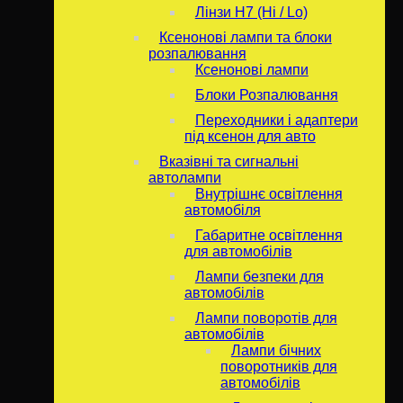
Лінзи Н7 (Hi / Lo)
Ксенонові лампи та блоки
розпалювання
Ксенонові лампи
Блоки Розпалювання
Переходники і адаптери
під ксенон для авто
Вказівні та сигнальні
автолампи
Внутрішнє освітлення
автомобіля
Габаритне освітлення
для автомобілів
Лампи безпеки для
автомобілів
Лампи поворотів для
автомобілів
Лампи бічних
поворотників для
автомобілів