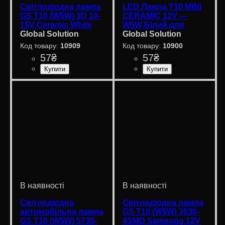
Світлодіодна лампа
LED Лампа T10 MINI
GS T10 (W5W) 3D 10-
CERAMIC 12V —
15V Ceramic White
W5W Білий для
Mini — керамічний
Global Solution
Габаритів та Салону
Global Solution
LED преміум-класу
10909
10900
57
₴
57
₴
Призначення лампи
Колір:
Напруга, V
Кількість в упаковці
: Білий
: 10-15V
:
: 1
Призначення лампи
Колір:
Тип світлодіодного елемен
Кількість світлодіодів
Напруга, V
Кількість в упаковці
: Білий
: 10-15V
:
: 1
:
Габаритні вогні
шт.
Габаритні вогні
SMD
3 SMD
шт.
Світлодіодна
Світлодіодна лампа
автомобільна лампа
GS T10 (W5W) 3030-
GS T10 (W5W) 5730-
4SMD Samsung 12V