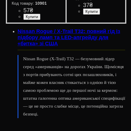
10901
37
₴
57
₴
Призначення лампи
Колір:
Тип світлодіодного елемен
Кількість світлодіодів
Напруга, V
Кількість в упаковці
: Білий
: 12V
:
: 1
:
Освітлення салону
4014SMD
12 SMD
шт.
Призначення лампи
Колір:
Напруга, V
Кількість в упаковці
: Білий
: 10-15V
:
: 1
Габаритні вогні
шт.
Nissan Rogue / X-Trail T32: повний гід із
підбору ламп та LED-апгрейду для
«битка» зі США
Nissan Rogue (X-Trail) T32 — безумовний лідер
серед «американців» на дорогах України. Щомісяця
з портів прибувають сотні цих позашляховиків, і
майже кожен власник стикається з однією й тією
самою проблемою ще до першої ночі за кермом:
штатна галогенна оптика американської специфікації
— це не просто слабке місце, це потенційна загроза
безпеці.