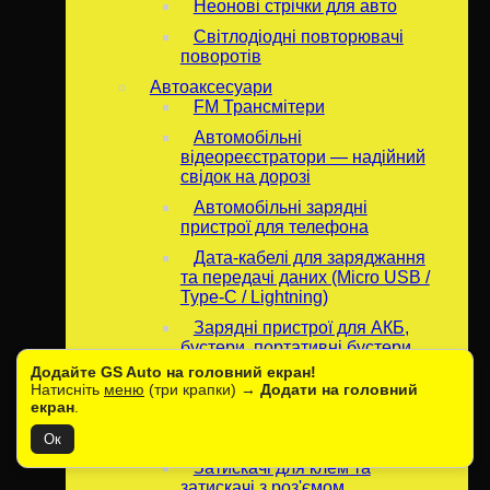
Неонові стрічки для авто
Світлодіодні повторювачі
поворотів
Автоаксесуари
FM Трансмітери
Автомобільні
відеореєстратори — надійний
свідок на дорозі
Автомобільні зарядні
пристрої для телефона
Дата-кабелі для заряджання
та передачі даних (Micro USB /
Type-C / Lightning)
Зарядні пристрої для АКБ,
бустери, портативні бустери
Бустери для запуску
Додайте GS Auto на головний екран!
двигуна
Натисніть
меню
(три крапки) →
Додати на головний
екран
.
Зарядні пристрої для
акумуляторів
Ок
Затискачі для клем та
затискачі з роз'ємом