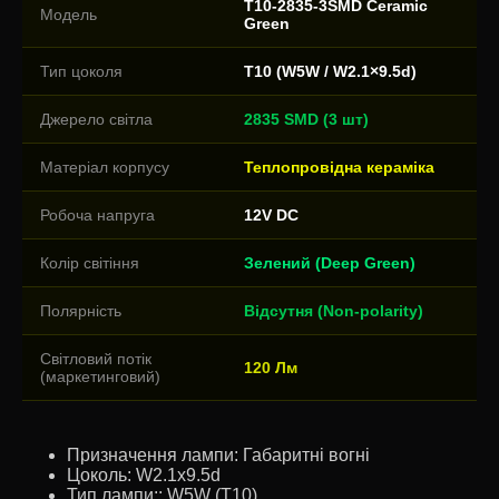
T10-2835-3SMD Ceramic
Модель
Green
Тип цоколя
T10 (W5W / W2.1×9.5d)
Джерело світла
2835 SMD (3 шт)
Матеріал корпусу
Теплопровідна кераміка
Робоча напруга
12V DC
Колір світіння
Зелений (Deep Green)
Полярність
Відсутня (Non-polarity)
Світловий потік
120 Лм
(маркетинговий)
Призначення лампи:
Габаритні вогні
Цоколь:
W2.1x9.5d
Тип лампи::
W5W (T10)