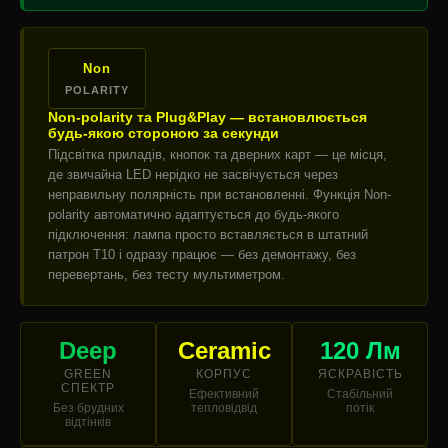
Non
POLARITY
Non-polarity та Plug&Play — встановлюється
будь-якою стороною за секунди
Підсвітка приладів, кнопок та дверних карт — це місця,
де звичайна LED нерідко не засвічується через
неправильну полярність при встановленні. Функція Non-
polarity автоматично адаптується до будь-якого
підключення: лампа просто вставляється в штатний
патрон T10 і одразу працює — без демонтажу, без
перевертань, без тесту мультиметром.
Deep
Ceramic
120 Лм
GREEN
КОРПУС
ЯСКРАВІСТЬ
СПЕКТР
Ефективний
Стабільний
Без брудних
тепловідвід
потік
відтінків