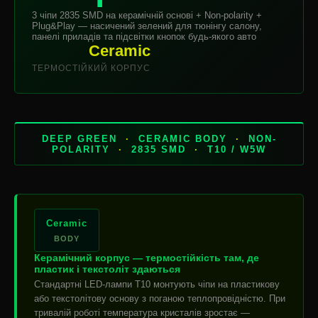
3 чіпи 2835 SMD на керамічній основі + Non-polarity +
Plug&Play — насичений зелений для тюнінгу салону,
панелі приладів та підсвітки кнопок будь-якого авто
Ceramic
ТЕРМОСТІЙКИЙ КОРПУС
DEEP GREEN
·
CERAMIC BODY
·
NON-
POLARITY
·
2835 SMD
·
T10 / W5W
Ceramic
BODY
Керамічний корпус — термостійкість там, де
пластик і текстоліт здаються
Стандартні LED-лампи T10 монтують чіпи на пластикову
або текстолітову основу з поганою теплопровідністю. При
тривалій роботі температура кристалів зростає —