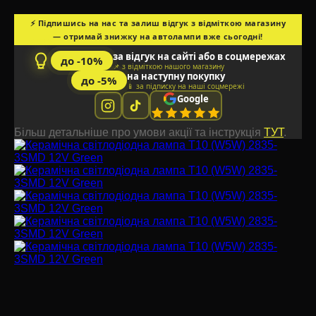
⚡ Підпишись на нас та залиш відгук з відміткою магазину
— отримай знижку на автолампи вже сьогодні!
за відгук на сайті або в соцмережах
до -10%
📌 з відміткою нашого магазину
на наступну покупку
до -5%
📱 за підписку на наші соцмережі
Google
Більш детальніше про умови акції та інструкція
ТУТ
.