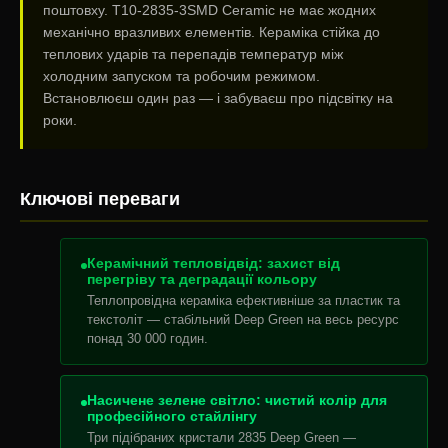
поштовху. T10-2835-3SMD Ceramic не має жодних
механічно вразливих елементів. Кераміка стійка до
теплових ударів та перепадів температур між
холодним запуском та робочим режимом.
Встановлюєш один раз — і забуваєш про підсвітку на
роки.
Ключові переваги
Керамічний тепловідвід: захист від
перегріву та деградації кольору
Теплопровідна кераміка ефективніше за пластик та
текстоліт — стабільний Deep Green на весь ресурс
понад 30 000 годин.
Насичене зелене світло: чистий колір для
професійного стайлінгу
Три підібраних кристали 2835 Deep Green —