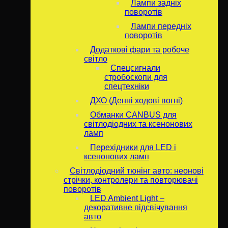
Лампи задніх
поворотів
Лампи передніх
поворотів
Додаткові фари та робоче
світло
Спецсигнали
стробоскопи для
спецтехніки
ДХО (Денні ходові вогні)
Обманки CANBUS для
світлодіодних та ксенонових
ламп
Перехідники для LED і
ксенонових ламп
Світлодіодний тюнінг авто: неонові
стрічки, контролери та повторювачі
поворотів
LED Ambient Light –
декоративне підсвічування
авто