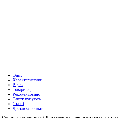
Опис
Характеристики
Відео
Товари серії
Рекомендовано
Також купують
Статті
Доставка і оплата
Світлодіодні лампи GS18: яскраве, надійне та доступне освітле