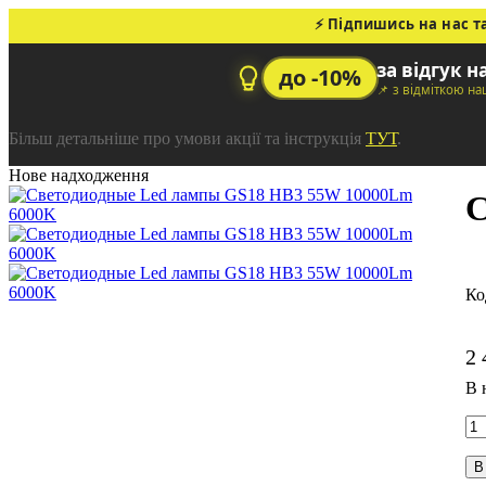
⚡ Підпишись на нас т
за відгук н
до -10%
📌 з відміткою н
Більш детальніше про умови акції та інструкція
ТУТ
.
Нове надходження
С
2 
В