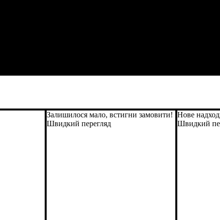
Залишилося мало, встигни замовити!
Нове надхо
Швидкий перегляд
Швидкий пе