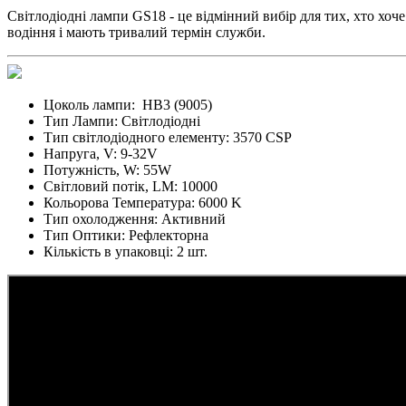
Світлодіодні лампи GS18 - це відмінний вибір для тих, хто хоч
водіння і мають тривалий термін служби.
Цоколь лампи:
HB3 (9005)
Тип Лампи:
Світлодіодні
Тип світлодіодного елементу:
3570 CSP
Напруга, V:
9-32V
Потужність, W:
55W
Світловий потік, LM:
10000
Кольорова Температура:
6000 K
Тип охолодження:
Активний
Тип Оптики:
Рефлекторна
Кількість в упаковці:
2 шт.