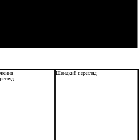
дження
Швидкий перегляд
регляд