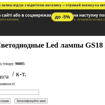
а залиш відгук з відміткою магазину — отримай знижку на ав
а сайті або в соцмережах
на наступну п
до -5%
ашого магазину
📱 за підписку на наші 
ветодиодные Led лампы GS18
98805
497
₴
 кошик
Зателефонуйте мені