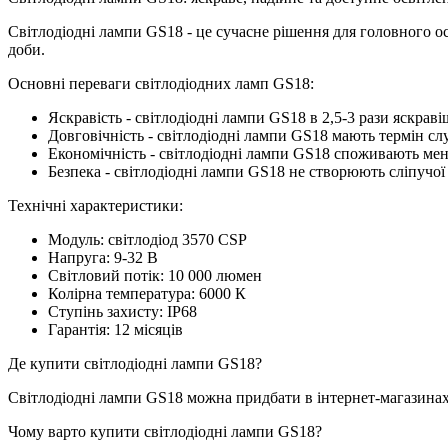
Світлодіодні лампи GS18 - це сучасне рішення для головного о
доби.
Основні переваги світлодіодних ламп GS18:
Яскравість - світлодіодні лампи GS18 в 2,5-3 рази яскрав
Довговічність - світлодіодні лампи GS18 мають термін слу
Економічність - світлодіодні лампи GS18 споживають менш
Безпека - світлодіодні лампи GS18 не створюють сліпучої
Технічні характеристики:
Модуль: світлодіод 3570 CSP
Напруга: 9-32 В
Світловий потік: 10 000 люмен
Колірна температура: 6000 К
Ступінь захисту: IP68
Гарантія: 12 місяців
Де купити світлодіодні лампи GS18?
Світлодіодні лампи GS18 можна придбати в інтернет-магазинах
Чому варто купити світлодіодні лампи GS18?