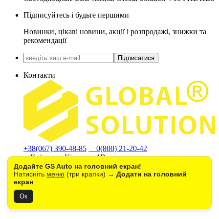
Підписуйтесь і будьте першими
Новинки, цікаві новини, акції і розпродажі, знижки та
рекомендації
Підписатися
Контакти
+38(067) 390-48-85
0(800) 21-20-42
м.Київ, вул. Кільцева 1В
(Стоянка ТЦ "METRO")
Додайте GS Auto на головний екран!
Натисніть
меню
(три крапки) →
Додати на головний
екран
.
Ок