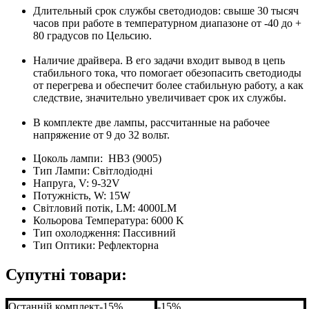
Длительный срок службы светодиодов: свыше 30 тысяч
часов при работе в температурном диапазоне от -40 до +
80 градусов по Цельсию.
Наличие драйвера. В его задачи входит вывод в цепь
стабильного тока, что помогает обезопасить светодиоды
от перегрева и обеспечит более стабильную работу, а как
следствие, значительно увеличивает срок их службы.
В комплекте две лампы, рассчитанные на рабочее
напряжение от 9 до 32 вольт.
Цоколь лампи:
HB3 (9005)
Тип Лампи:
Світлодіодні
Напруга, V:
9-32V
Потужність, W:
15W
Світловий потік, LM:
4000LM
Кольорова Температура:
6000 K
Тип охолодження:
Пассивний
Тип Оптики:
Рефлекторна
Супутні товари:
Останній комплект
-15%
-15%