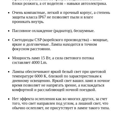
блоки розжига, а от водителя – навыки автоэлектрика.
Очень компактные, легкий и прочный корпус, а степень
защиты класса IP67 не позволяет пыли и влаге
проникать внутрь.
Пассивное охлаждение (радиатор), бесшумные.
Светодиоды CSP (корейского производства) – мощные,
яркие и долговечные. Лампа находится в точном
фокусном расстоянии.
Мощность ламп 15 Вт, а сила светового потока
составляет 4000 Lm.
Лампы обеспечивают яркий белый свет при цветовой
температуре 6000 К, близкий по характеристикам к
дневному освещению. Яркий свет ваших ламп в ночное
время позволяет не напрягать зрение, а наслаждаться
комфортной и расслабляющей ночной поездкой.
Нет эффекта ослепления как во многих других, за счет
того, что свет направлен под углом, а лишний свет, что
обычно ослепляет, не присутствует в лампе такого типа.