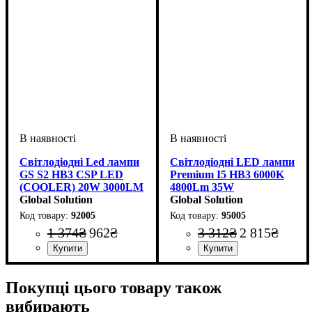
Світлодіодні Led лампи
Світлодіодні LED лампи
GS S2 HB3 CSP LED
Premium I5 HB3 6000K
(COOLER) 20W 3000LM
4800Lm 35W
6000k
Global Solution
Global Solution
92005
95005
1 374
₴
962
₴
3 312
₴
2 815
₴
Цоколь лампи
Тип світлодіодного елементу
Потужність, W
Світловий потік, LM
Кольорова Температура
: HB3 (9005)
: 36W
:
:
:
Цоколь лампи
Тип світлодіодного елементу
Напруга, V
Потужність, W
Світловий потік, LM
Кольорова Температура
Кількість в упаковці
: 9-32V
: HB3 (9005)
: 35W
:
: 2 шт.
:
CSP
8000LM
6000 K
SEOUL Y19
4800LM
6000 K
Покупці цього товару також
вибирають