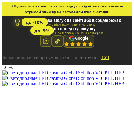
⚡ Підпишись на нас та залиш відгук з відміткою магазину —
отримай знижку на автолампи вже сьогодні!
за відгук на сайті або в соцмережах
до -10%
📌 з відміткою нашого магазину
на наступну покупку
до -5%
📱 за підписку на наші соцмережі
Google
Більш детальніше про умови акції та інструкція
ТУТ
.
-25%