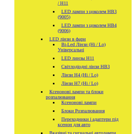
/ H11
LED лампи з цоколем HB3
(9005)
LED лампи з цоколем HB4
(9006)
LED лінзи в фари
Bi-Led Лінзи (Hi / Lo)
Універсальні
LED линзы H11
Світлодіодні лінзи HB3
Лінзи Н4 (Hi / Lo)
Лінзи Н7 (Hi / Lo)
Ксенонові лампи та блоки
розпалювання
Ксенонові лампи
Блоки Розпалювання
Переходники і адаптери під
ксенон для авто
Вказівні та сигнальні автолампи