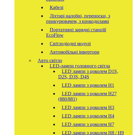
Кабелі
Ліхтарі налобні, переноски, з
прикурювачем, з крокодилами
Портативні зарядні станціїї
EcoFlow
Світлодіодні модулі
Автомобільні інвертори
Авто світло
LED-лампи головного світла
LED лампи з цоколем D1S,
D2S, D3S, D4S
LED лампи з цоколем H1
LED лампи з цоколем H27
(880/881)
LED лампи з цоколем H3
LED лампи з цоколем H4
LED лампи з цоколем H7
LED лампи з цоколем H8 / H9