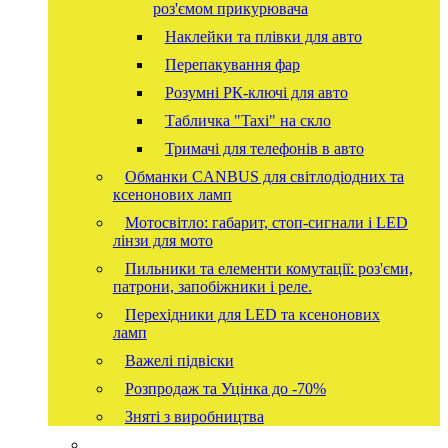
роз'ємом прикурювача
Наклейки та плівки для авто
Перепакування фар
Розумні РК-ключі для авто
Табличка "Taxi" на скло
Тримачі для телефонів в авто
Обманки CANBUS для світлодіодних та
ксенонових ламп
Мотосвітло: габарит, стоп-сигнали і LED
лінзи для мото
Пильники та елементи комутації: роз'єми,
патрони, запобіжники і реле.
Перехідники для LED та ксенонових
ламп
Важелі підвіски
Розпродаж та Уцінка до -70%
Зняті з виробництва