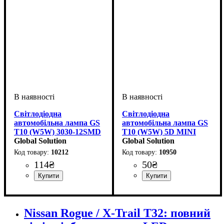
Світлодіодна
Світлодіодна
автомобільна лампа GS
автомобільна лампа GS
T10 (W5W) 3030-12SMD
T10 (W5W) 5D MINI
CREE CANBUS 12-24V
Global Solution
CRISTAL CERAMIC 10-
Global Solution
White
15V White
10212
10950
114
₴
50
₴
Тип світлодіодного елементу
Кількість світлодіодів
Напруга, V
Кольорова Температура
Кількість в упаковці
: 12-24V
: 1 шт.
: 12
:
:
Призначення лампи
Колір:
Напруга, V
Кольорова Температура
Кількість в упаковці
: Білий
: 10-15V
:
: 1 шт.
:
Samsung
SMD
6000 K
Габаритні вогні
6000 K
Nissan Rogue / X-Trail T32: повний