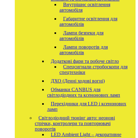
Внутрішнє освітлення
автомобіля
Габаритне освітлення для
автомобілів
Лампи безпеки для
автомобілів
Лампи поворотів для
автомобілів
Додаткові фари та робоче світло
Спецсигнали стробоскопи для
спецтехніки
ДХО (Денні ходові вогні)
Обманки CANBUS для
світлодіодних та ксенонових ламп
Перехідники для LED і ксенонових
ламп
Світлодіодний тюнінг авто: неонові
стрічки, контролери та повторювачі
поворотів
LED Ambient Light – декоративне