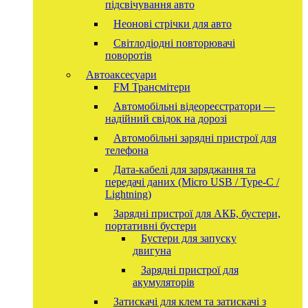
підсвічування авто
Неонові стрічки для авто
Світлодіодні повторювачі
поворотів
Автоаксесуари
FM Трансмітери
Автомобільні відеореєстратори —
надійний свідок на дорозі
Автомобільні зарядні пристрої для
телефона
Дата-кабелі для заряджання та
передачі даних (Micro USB / Type-C /
Lightning)
Зарядні пристрої для АКБ, бустери,
портативні бустери
Бустери для запуску
двигуна
Зарядні пристрої для
акумуляторів
Затискачі для клем та затискачі з