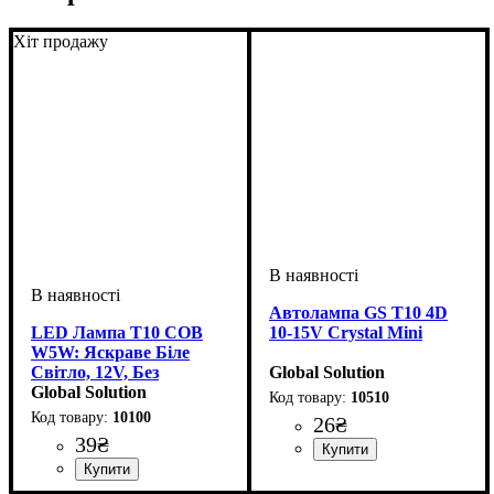
Хіт продажу
Автолампа GS T10 4D
LED Лампа T10 COB
10-15V Crystal Mini
W5W: Яскраве Біле
Світло, 12V, Без
Global Solution
Полярності
Global Solution
10510
10100
26
₴
39
₴
Призначення лампи
Напруга, V
Кількість в упаковці
: 10-15V
:
: 1 шт.
Габаритні вогні
Призначення лампи
Колір:
Тип світлодіодного елементу
Кількість світлодіодів
Напруга, V
Кількість в упаковці
: Білий
: 12V
:
: 1 шт.
: 1
: