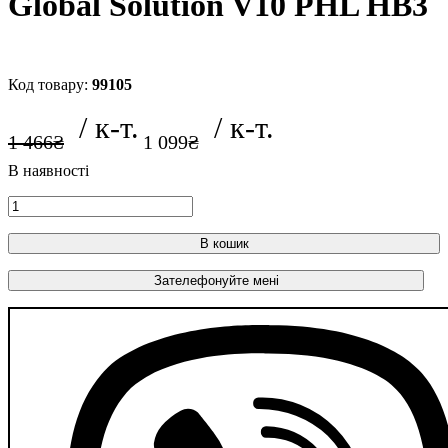
Global Solution V10 PHL HB3
99105
1 466
₴
1 099
₴
В кошик
Зателефонуйте мені