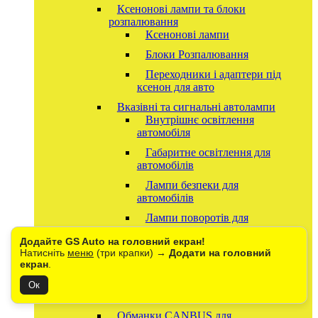
Ксенонові лампи та блоки
розпалювання
Ксенонові лампи
Блоки Розпалювання
Переходники і адаптери під
ксенон для авто
Вказівні та сигнальні автолампи
Внутрішнє освітлення
автомобіля
Габаритне освітлення для
автомобілів
Лампи безпеки для
автомобілів
Лампи поворотів для
автомобілів
Додайте GS Auto на головний екран!
Додаткові фари та робоче світло
Натисніть
меню
(три крапки) →
Додати на головний
Спецсигнали стробоскопи для
екран
.
спецтехніки
Ок
ДХО (Денні ходові вогні)
Обманки CANBUS для