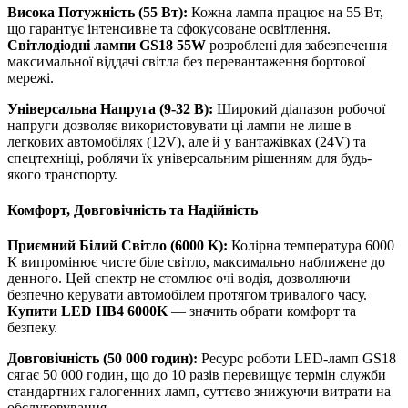
Висока Потужність (55 Вт):
Кожна лампа працює на 55 Вт,
що гарантує інтенсивне та сфокусоване освітлення.
Світлодіодні лампи GS18 55W
розроблені для забезпечення
максимальної віддачі світла без перевантаження бортової
мережі.
Універсальна Напруга (9-32 В):
Широкий діапазон робочої
напруги дозволяє використовувати ці лампи не лише в
легкових автомобілях (12V), але й у вантажівках (24V) та
спецтехніці, роблячи їх універсальним рішенням для будь-
якого транспорту.
Комфорт, Довговічність та Надійність
Приємний Білий Світло (6000 K):
Колірна температура 6000
К випромінює чисте біле світло, максимально наближене до
денного. Цей спектр не стомлює очі водія, дозволяючи
безпечно керувати автомобілем протягом тривалого часу.
Купити LED HB4 6000K
— значить обрати комфорт та
безпеку.
Довговічність (50 000 годин):
Ресурс роботи LED-ламп GS18
сягає 50 000 годин, що до 10 разів перевищує термін служби
стандартних галогенних ламп, суттєво знижуючи витрати на
обслуговування.