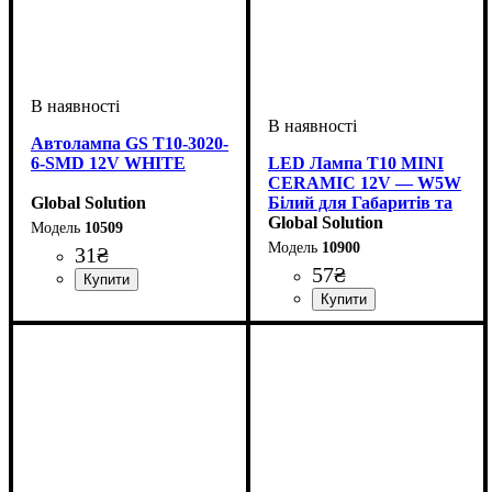
Автолампа GS T10-3020-
6-SMD 12V WHITE
LED Лампа T10 MINI
CERAMIC 12V — W5W
Global Solution
Білий для Габаритів та
Салону
Global Solution
10509
10900
31
₴
57
₴
Призначення лампи
Колір:
Тип світлодіодного елементу
Кількість світлодіодів
Напруга, V
Кількість в упаковці
: Білий
: 12V
:
: 1 шт.
: 6
:
Габаритні вогні
SMD
SMD
Призначення лампи
Колір:
Тип світлодіодного елементу
Кількість світлодіодів
Напруга, V
Кількість в упаковці
: Білий
: 10-15V
:
: 1 шт.
: 3
Габаритні вогні
SMD
SMD