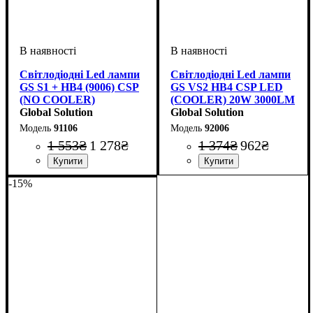
Світлодіодні Led лампи
Світлодіодні Led лампи
GS S1 + HB4 (9006) CSP
GS VS2 HB4 CSP LED
(NO COOLER)
(COOLER) 20W 3000LM
(комплект)
Global Solution
6000k
Global Solution
91106
92006
1 553
₴
1 278
₴
1 374
₴
962
₴
Цоколь лампи
Напруга, V
Потужність, W
Світловий потік, LM
Кольорова Температура
: 9-32V
: HB4 (9006)
: 25W
:
:
Цоколь лампи
Тип світлодіодного елементу
Напруга, V
Потужність, W
Світловий потік, LM
: 9-32V
: HB4 (9006)
: 36W
:
-15%
4500LM
6000 K
CSP
8000LM