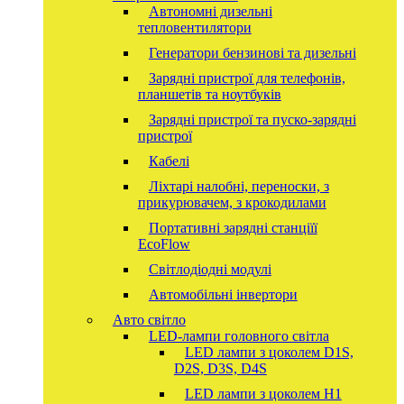
Автономні дизельні
тепловентилятори
Генератори бензинові та дизельні
Зарядні пристрої для телефонів,
планшетів та ноутбуків
Зарядні пристрої та пуско-зарядні
пристрої
Кабелі
Ліхтарі налобні, переноски, з
прикурювачем, з крокодилами
Портативні зарядні станціїї
EcoFlow
Світлодіодні модулі
Автомобільні інвертори
Авто світло
LED-лампи головного світла
LED лампи з цоколем D1S,
D2S, D3S, D4S
LED лампи з цоколем H1