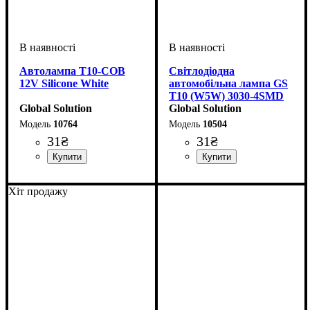
Автолампа T10-COB
Світлодіодна
12V Silicone White
автомобільна лампа GS
T10 (W5W) 3030-4SMD
Global Solution
CREE Samsung 12V
Global Solution
White
10764
10504
31
₴
31
₴
Призначення лампи
Колір:
Тип світлодіодного елементу
Напруга, V
Кількість в упаковці
: Білий
: 12V
:
: 1 шт.
:
Призначення лампи
Тип світлодіодного елементу
Кількість світлодіодів
Напруга, V
Кількість в упаковці
: 12V
:
: 1 шт.
: 4
Габаритні вогні
COB
Габаритні вогні
CREE
SMD
Хіт продажу