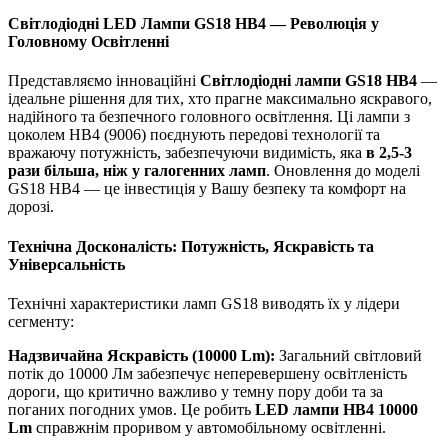
Світлодіодні LED Лампи GS18 HB4 — Революція у
Головному Освітленні
Представляємо інноваційні
Світлодіодні лампи GS18 HB4
—
ідеальне рішення для тих, хто прагне максимально яскравого,
надійного та безпечного головного освітлення. Ці лампи з
цоколем HB4 (9006) поєднують передові технології та
вражаючу потужність, забезпечуючи видимість, яка
в 2,5-3
рази більша, ніж у галогенних ламп
. Оновлення до моделі
GS18 HB4 — це інвестиція у Вашу безпеку та комфорт на
дорозі.
Технічна Досконалість: Потужність, Яскравість та
Універсальність
Технічні характеристики ламп GS18 виводять їх у лідери
сегменту:
Надзвичайна Яскравість (10000 Lm):
Загальний світловий
потік до 10000 Лм забезпечує неперевершену освітленість
дороги, що критично важливо у темну пору доби та за
поганих погодних умов. Це робить
LED лампи HB4 10000
Lm
справжнім проривом у автомобільному освітленні.