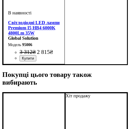
Світлодіодні LED лампи
Premium I5 HB4 6000K
4800Lm 35W
Global Solution
95006
3 312
₴
2 815
₴
Цоколь лампи
Тип світлодіодного елементу
Напруга, V
Потужність, W
Світловий потік, LM
Кольорова Температура
Кількість в упаковці
: 9-32V
: HB4 (9006)
: 35W
:
: 2 шт.
:
:
SEOUL Y19
4800LM
6000 K
Покупці цього товару також
вибирають
Хіт продажу