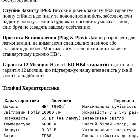
Ступінь Захисту IP68:
Високий рівень захисту IP68 гарантує
повну стійкість до пилу та водонепроникність, забезпечуючи
надійну роботу лампи в будь-яких погодних умовах — дощ,
сніг, бруд не завадять вашому освітленню.
Простота Встановлення (Plug & Play):
Лампи розроблені для
легкої заміни, не вимагаючи спеціальних навичок або
складних доробок. Монтаж займає лічені хвилини завдяки
стандартному цоколю HB4.
Гарантія 12 Місяців:
На всі
LED HB4 з гарантією
діє повна
гарантія 12 місяців, що підтверджує нашу впевненість у їхній
якості та надійності.
Технічні Характеристики
Характеристика
Значення
Перевага
Цоколь
HB4 (9006)
Максимальна сумісність
Світловий Потік
10000 Лм
Яскравість у 2,5-3 раз
Потужність
55 Вт (на лампу)
Інтенсивне світло
Температура
6000 К
Чистий білий колір, не
Напруга
9-32 В
Універсальне застосува
Захист
IP68
Повна стійкість до вод