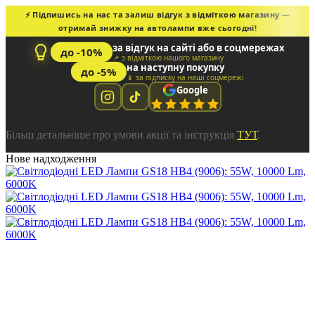
⚡ Підпишись на нас та залиш відгук з відміткою магазину —
отримай знижку на автолампи вже сьогодні!
за відгук на сайті або в соцмережах
до -10%
📌 з відміткою нашого магазину
на наступну покупку
до -5%
📱 за підписку на наші соцмережі
Google
Більш детальніше про умови акції та інструкція
ТУТ
.
Нове надходження