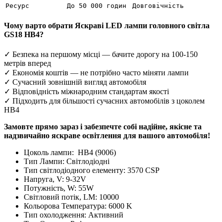
Ресурс
До 50 000 годин
Довговічність
Чому варто обрати Яскраві LED лампи головного світла
GS18 HB4?
✓ Безпека на першому місці — бачите дорогу на 100-150
метрів вперед
✓ Економія коштів — не потрібно часто міняти лампи
✓ Сучасний зовнішній вигляд автомобіля
✓ Відповідність міжнародним стандартам якості
✓ Підходить для більшості сучасних автомобілів з цоколем
HB4
Замовте прямо зараз і забезпечте собі надійне, якісне та
надзвичайно яскраве освітлення для вашого автомобіля!
Цоколь лампи:
HB4 (9006)
Тип Лампи:
Світлодіодні
Тип світлодіодного елементу:
3570 CSP
Напруга, V:
9-32V
Потужність, W:
55W
Світловий потік, LM:
10000
Кольорова Температура:
6000 K
Тип охолодження:
Активний