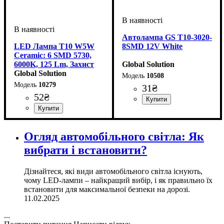
Автолампа GS T10-3020-
LED Лампа T10 W5W
8SMD 12V White
Ceramic: 6 SMD 5730,
6000K, 125 Lm, Захист
Global Solution
від Перегріву
Global Solution
10508
10279
31
₴
52
₴
Призначення лампи
Колір:
Тип світлодіодного елементу
Кількість світлодіодів
Напруга, V
Кількість в упаковці
: Білий
: 12V
:
: 1 шт.
: 8
Габаритні вогні
3020SMD
SMD
Призначення лампи
Колір:
Тип світлодіодного елементу
Кількість світлодіодів
Напруга, V
Кількість в упаковці
: Білий
: 12V
:
: 1 шт.
: 6
:
Габаритні вогні
SMD
SMD
Огляд автомобільного світла: Як
вибрати і встановити?
Дізнайтеся, які види автомобільного світла існують,
чому LED-лампи – найкращий вибір, і як правильно їх
встановити для максимальної безпеки на дорозі.
11.02.2025
...