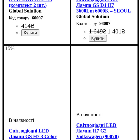
(комплект 2 шт.)
Лампа GS D1 H7
Global Solution
3600Lm 6000K – SEOUL
Y19, Компактний
Global Solution
60007
Алюмінієвий Корпус
98007
414
₴
1 649
₴
1 401
₴
Кількість в упаковці
: 2 шт.
Цоколь лампи
Тип світлодіодного елементу
Напруга, V
Потужність, W
Світловий потік, LM
Кольорова Температура
Кількість в упаковці
: 9-32V
: H7
: 25W
:
: 2 шт.
:
-15%
SEOUL Y19
3600Lm
6000 K
Світлодіодні LED
Світлодіодні LED
Лампи H7 G2
Лампи GS H7 3 Color
Volkswagen (90070)