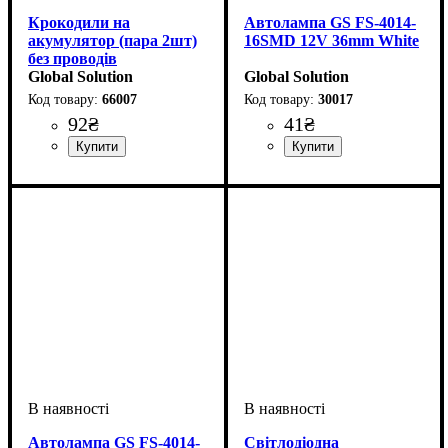
Крокодили на
Автолампа GS FS-4014-
акумулятор (пара 2шт)
16SMD 12V 36mm White
без проводів
Global Solution
Global Solution
66007
30017
92
₴
41
₴
Призначення лампи
Колір:
Тип світлодіодного елементу
Кількість світлодіодів
Напруга, V
Кількість в упаковці
: Білий
: 12V
:
: 1 шт.
: 16
Освітлення салону
4014SMD
SMD
Автолампа GS FS-4014-
Світлодіодна