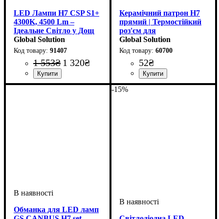
LED Лампи H7 CSP S1+
Керамічний патрон H7
4300K, 4500 Lm –
прямий | Термостійкий
Ідеальне Світло у Дощ
роз'єм для
та Туман
Global Solution
автомобільних фар
Global Solution
91407
60700
1 553
₴
1 320
₴
52
₴
Цоколь лампи
Тип світлодіодного елементу
Напруга, V
Потужність, W
Світловий потік, LM
Кольорова Температура
: 9-32V
: H7
: 25W
:
:
:
-15%
CSP
4500LM
4300 К
Обманка для LED ламп
GS CANBUS H7 set
Світлодіодна LED