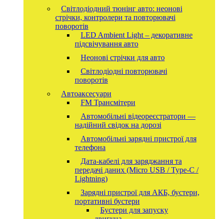
Світлодіодний тюнінг авто: неонові
стрічки, контролери та повторювачі
поворотів
LED Ambient Light – декоративне
підсвічування авто
Неонові стрічки для авто
Світлодіодні повторювачі
поворотів
Автоаксесуари
FM Трансмітери
Автомобільні відеореєстратори —
надійний свідок на дорозі
Автомобільні зарядні пристрої для
телефона
Дата-кабелі для заряджання та
передачі даних (Micro USB / Type-C /
Lightning)
Зарядні пристрої для АКБ, бустери,
портативні бустери
Бустери для запуску
двигуна