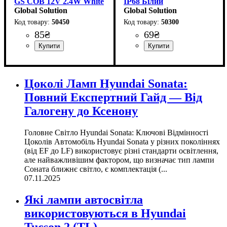
GS COB 12V 2.4W White
IP68 Білий
(98x20мм)
Global Solution
Global Solution
50450
50300
85
₴
69
₴
Тип світлодіодного елементу
:
COB
Цоколі Ламп Hyundai Sonata:
Повний Експертний Гайд — Від
Галогену до Ксенону
Головне Світло Hyundai Sonata: Ключові Відмінності
Цоколів Автомобіль Hyundai Sonata у різних поколіннях
(від EF до LF) використовує різні стандарти освітлення,
але найважливішим фактором, що визначає тип лампи
Соната ближнє світло, є комплектація (...
07.11.2025
Які лампи автосвітла
використовуються в Hyundai
Tucson 2 (TL)