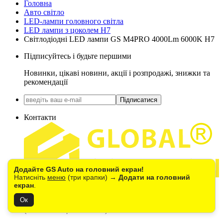
Головна
Авто світло
LED-лампи головного світла
LED лампи з цоколем H7
Світлодіодні LED лампи GS M4PRO 4000Lm 6000K H7
Підписуйтесь і будьте першими
Новинки, цікаві новини, акції і розпродажі, знижки та
рекомендації
Підписатися
Контакти
Додайте GS Auto на головний екран!
Натисніть
меню
(три крапки) →
Додати на головний
екран
.
+38(067) 390-48-85
0(800) 21-20-42
Ок
м.Київ, вул. Кільцева 1В
(Стоянка ТЦ "METRO")