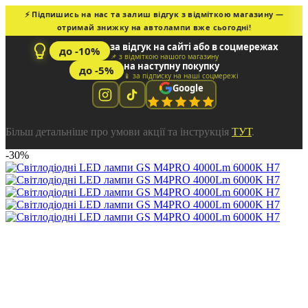
⚡ Підпишись на нас та залиш відгук з відміткою магазину —
отримай знижку на автолампи вже сьогодні!
за відгук на сайті або в соцмережах
до -10%
📌 з відміткою нашого магазину
на наступну покупку
до -5%
📱 за підписку на наші соцмережі
Google
Більш детальніше про умови акції та інструкція
ТУТ
.
-30%