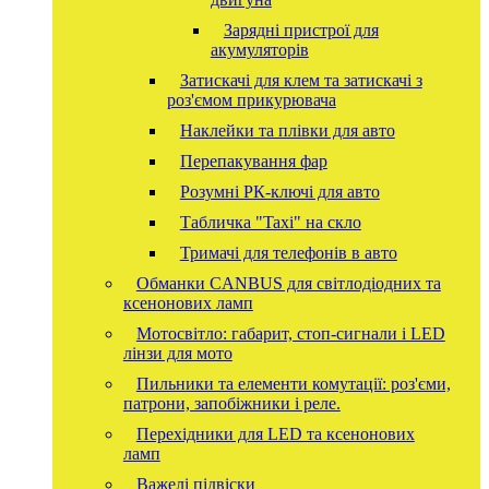
Зарядні пристрої для
акумуляторів
Затискачі для клем та затискачі з
роз'ємом прикурювача
Наклейки та плівки для авто
Перепакування фар
Розумні РК-ключі для авто
Табличка "Taxi" на скло
Тримачі для телефонів в авто
Обманки CANBUS для світлодіодних та
ксенонових ламп
Мотосвітло: габарит, стоп-сигнали і LED
лінзи для мото
Пильники та елементи комутації: роз'єми,
патрони, запобіжники і реле.
Перехідники для LED та ксенонових
ламп
Важелі підвіски