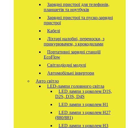
Зарядні пристрої для телефонів,
планшетів та ноутбуків
Зарядні пристрої та пуско-зарядні
пристрої
Кабелі
Ліхтарі налобні, переноски, з
прикурювачем, з крокодилами
Портативні зарядні станціїї
EcoFlow
Світлодіодні модулі
Автомобільні інвертори
Авто світло
LED-лампи головного світла
LED лампи з цоколем D1S,
D2S, D3S, D4S
LED лампи з цоколем H1
LED лампи з цоколем H27
(880/881)
LED лампи з цоколем H3