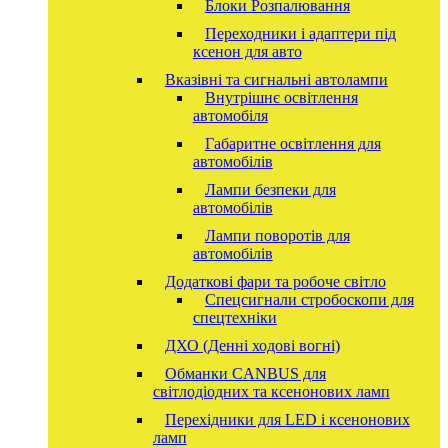
Блоки Розпалювання
Переходники і адаптери під
ксенон для авто
Вказівні та сигнальні автолампи
Внутрішнє освітлення
автомобіля
Габаритне освітлення для
автомобілів
Лампи безпеки для
автомобілів
Лампи поворотів для
автомобілів
Додаткові фари та робоче світло
Спецсигнали стробоскопи для
спецтехніки
ДХО (Денні ходові вогні)
Обманки CANBUS для
світлодіодних та ксенонових ламп
Перехідники для LED і ксенонових
ламп