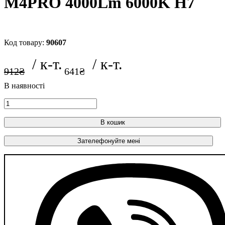
M4PRO 4000Lm 6000K H7
90607
912
₴
641
₴
В кошик
Зателефонуйте мені