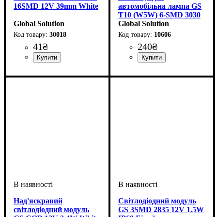
16SMD 12V 39mm White
автомобільна лампа GS
T10 (W5W) 6-SMD 3030
Global Solution
Samsung CREE
Global Solution
CANBUS 12-24V White
30018
10606
41
₴
240
₴
Призначення лампи
Колір:
Тип світлодіодного елементу
Кількість світлодіодів
Напруга, V
Кількість в упаковці
: Білий
: 12V
:
: 1 шт.
: 16
:
Тип світлодіодного елементу
Кількість світлодіодів
Напруга, V
Кольорова Температура
Кількість в упаковці
: 12-24V
: 1 шт.
: 6
:
Освітлення салону
4014SMD
SMD
Samsung
SMD
6000 K
Над'яскравий
Світлодіодний модуль
світлодіодний модуль
GS 3SMD 2835 12V 1.5W