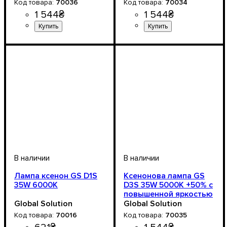
70036
70034
1 544
₴
1 544
₴
Цоколь лампы
Напряжение, V
Мощность, W
Цветовая Температура
Количество в упаковке
: 35W
: D3
: 12V
:
: 1
Цоколь лампы
Напряжение, V
Мощность, W
Цветовая Температура
Количество в упаковке
: 35W
: D3
: 12V
:
: 1
6000 K
шт.
4300 К
шт.
Лампа ксенон GS D1S
Ксенонова лампа GS
35W 6000K
D3S 35W 5000K +50% с
повышенной яркостью
Global Solution
Global Solution
70016
70035