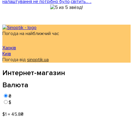
налаштування не потрібно було,світить... ..
Погода на найближчий час
Харків
Київ
Погода від
sinoptik.ua
Интернет-магазин
Валюта
₴
$
$1 = 45.8₴