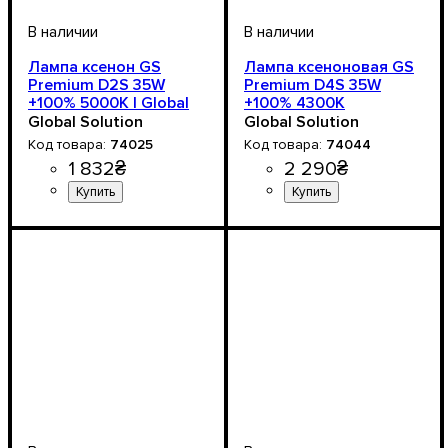
Лампа ксенон GS
Лампа ксеноновая GS
Premium D2S 35W
Premium D4S 35W
+100% 5000К | Global
+100% 4300K
Solution
Global Solution
Global Solution
74025
74044
1 832
₴
2 290
₴
Цоколь лампы
Напряжение, V
Мощность, W
Цветовая Температура
Количество в упаковке
: 35W
: D2
: 12-24V
:
: 2
Цоколь лампы
Напряжение, V
Мощность, W
Цветовая Температура
Количество в упаковке
: 35W
: D4
: 12-24V
:
: 2
5000 К
шт.
4300 К
шт.