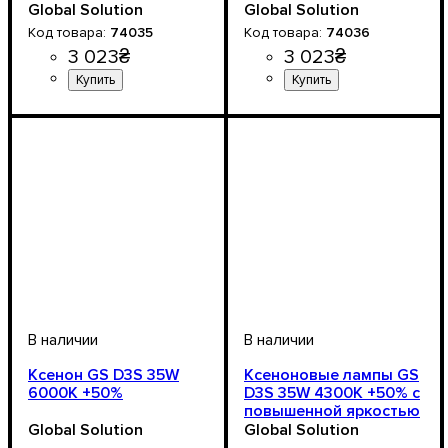
Global Solution
Global Solution
74035
74036
3 023
₴
3 023
₴
Цоколь лампы
Напряжение, V
Мощность, W
Цветовая Температура
Количество в упаковке
: 35W
: D3
: 12-24V
:
: 2
Цоколь лампы
Напряжение, V
Мощность, W
Цветовая Температура
Количество в упаковке
: 35W
: D3
: 12-24V
:
: 2
5000 К
шт.
6000 K
шт.
Ксенон GS D3S 35W
Ксеноновые лампы GS
6000K +50%
D3S 35W 4300K +50% с
повышенной яркостью
Global Solution
Global Solution