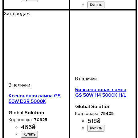
Цоколь лампы
: H4(Hi/Lo)
9003/HB2
Цоколь лампы
Мощность, W
Цветовая Температура
: 50W
: D2
:
Хит продаж
5000 К
Би-ксеноновая лампа
GS 50W H4 5000K H/L
Ксеноновая лампа GS
50W D2R 5000K
Global Solution
Global Solution
75405
70625
518
₴
466
₴
Цоколь лампы
Мощность, W
: 50W
: H4(Hi/Lo)