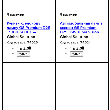
Купити ксенонову
Автомобильная лампа
лампу GS Premium D2S
ксенон GS Premium
+100% 6000K —
D2S 35W super vision
максимальна
+100% 4300К | Global
Global Solution
Global Solution
потужність для
Solution
74026
74024
лінзованої оптики
1 832
₴
1 832
₴
Цоколь лампы
Напряжение, V
Количество в упаковке
: D2
: 12V
: 2
шт.