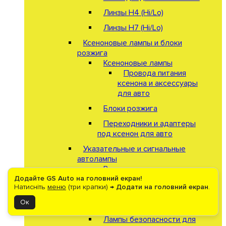
Линзы Н4 (Hi/Lo)
Линзы Н7 (Hi/Lo)
Ксеноновые лампы и блоки
розжига
Ксеноновые лампы
Провода питания
ксенона и аксессуары
для авто
Блоки розжига
Переходники и адаптеры
под ксенон для авто
Указательные и сигнальные
автолампы
Внутреннее освещение
автомобиля
Додайте GS Auto на головний екран!
Натисніть
меню
(три крапки) →
Додати на головний екран
.
Габаритное освещение для
Ок
автомобилей
Лампы безопасности для