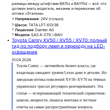
разницы между штифтами BA15s и BAY15d — всё, что
должен знать водитель, механик и перевозчик об
оптике «Эталона».
⚡
Напряжение:
24V (только)
?
Шасси:
TATA LPT-613/38
?
Лицензия:
Daimler AG
?
Модели:
БАЗ А-079, І-ВАН
Toyota Camry XV50 / XV55 / XV70: полный
гид по подбору ламп и переходу на LED-
освещение
01.04.2026
Toyota Camry — автомобиль бизнес-класса, где
владельцы ожидают уровня Lexus даже в деталях. Но
заводская оптика поколений XV50–XV70 на тёмных
украинских трассах регулярно разочаровывает. Эта
статья — исчерпывающий технический справочник:
цоколи, мощности, нюансы монтажа и честные
ответы на самые распространённые вопросы.