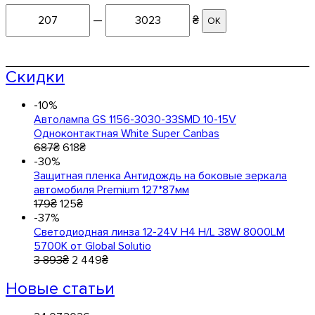
—
₴
ОК
Скидки
-10%
Автолампа GS 1156-3030-33SMD 10-15V
Одноконтактная White Super Canbas
687
₴
618
₴
-30%
Защитная пленка Антидождь на боковые зеркала
автомобиля Premium 127*87мм
179
₴
125
₴
-37%
Светодиодная линза 12-24V Н4 H/L 38W 8000LM
5700K от Global Solutio
3 893
₴
2 449
₴
Новые статьи