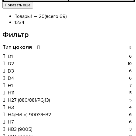
9003/HB2
Цоколь лампы
Мощность, W
Цветовая Температура
: 50W
: D2
:
Показать еще
5000 К
Товары
1 —
20
(всего 69)
1
2
3
4
Фильтр
Тип цоколя
D1
6
D2
10
D3
6
D4
6
H1
7
H11
5
H27 (880/881/PGj13)
5
H3
4
H4(Hi/Lo) 9003/HB2
6
H7
6
HB3 (9005)
3