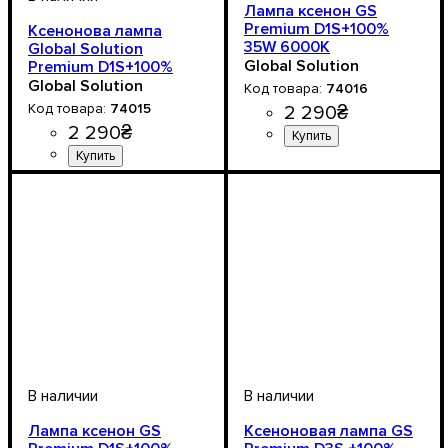
Лампа ксенон GS
Рremium D1S+100%
Ксенонова лампа
35W 6000К
Global Solution
Global Solution
Premium D1S+100%
5000К - 35W для
Global Solution
74016
автомобиля
74015
2 290
₴
2 290
₴
Цоколь лампы
Мощность, W
Цветовая Температура
Количество в упаковке
: 35W
: D1
:
: 2
6000 K
шт.
Цоколь лампы
Мощность, W
Цветовая Температура
: 35W
: D1
:
5000 К
Лампа ксенон GS
Ксеноновая лампа GS