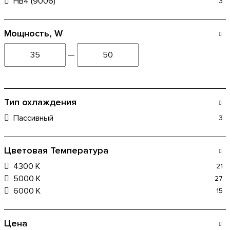
HB4 (9006)
3
Мощность, W
—
Тип охлаждения
Пассивный
3
Цветовая Температура
4300 К
21
5000 К
27
6000 K
15
Цена