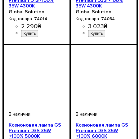
Рremium D1S+100%
Premium D3S +100%
35W 4300К
35W 4300K
Global Solution
Global Solution
74014
74034
2 290
₴
3 023
₴
Цоколь лампы
Напряжение, V
Мощность, W
Цветовая Температура
Количество в упаковке
: 35W
: D1
: 12-24V
:
: 2
Цоколь лампы
Напряжение, V
Мощность, W
Цветовая Температура
Количество в упаковке
: 35W
: D3
: 12V
:
: 2
4300 К
шт.
4300 К
шт.
Ксеноновая лампа GS
Ксеноновая лампа GS
Premium D3S 35W
Premium D3S 35W
+100% 5000K
+100% 6000K