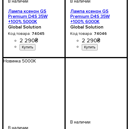
Лампа ксенон GS
Лампа ксенон GS
Premium D4S 35W
Premium D4S 35W
+100% 5000K
+100% 6000K
Global Solution
Global Solution
74045
74046
2 290
₴
2 290
₴
Цоколь лампы
Мощность, W
Цветовая Температура
Количество в упаковке
: 35W
: D4
:
: 2
Цоколь лампы
Напряжение, V
Мощность, W
Цветовая Температура
Количество в упаковке
: 35W
: D4
: 12-24V
:
: 2
5000 К
шт.
6000 K
шт.
Новинка 5000К