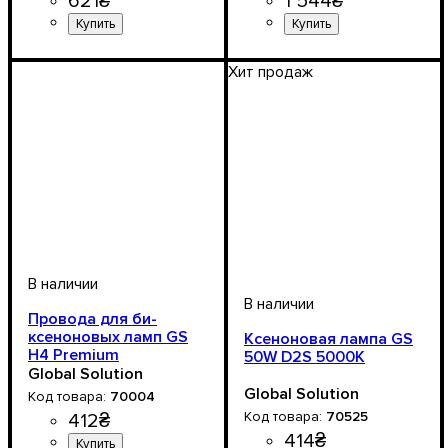
621
₴
1 544
₴
Цоколь лампы
Напряжение, V
Мощность, W
Цветовая Температура
Количество в упаковке
: 35W
: D3
: 12V
:
: 1
5000 К
шт.
Хит продаж
Провода для би-
ксеноновых ламп GS
Ксеноновая лампа GS
Н4 Premium
50W D2S 5000K
Global Solution
Global Solution
70004
70525
412
₴
414
₴