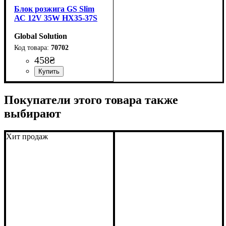
Блок розжига GS Slim
АС 12V 35W HX35-37S
Global Solution
70702
458
₴
Напряжение, V
Мощность, W
: 35W
: 12V
Покупатели этого товара также
выбирают
Хит продаж