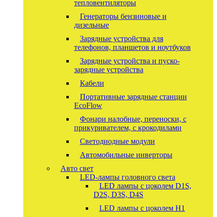
тепловентиляторы
Генераторы бензиновые и
дизельные
Зарядные устройства для
телефонов, планшетов и ноутбуков
Зарядные устройства и пуско-
зарядные устройства
Кабели
Портативные зарядные станции
EcoFlow
Фонари налобные, переноски, с
прикуривателем, с крокодилами
Светодиодные модули
Автомобильные инверторы
Авто свет
LED-лампы головного света
LED лампы с цоколем D1S,
D2S, D3S, D4S
LED лампы с цоколем H1