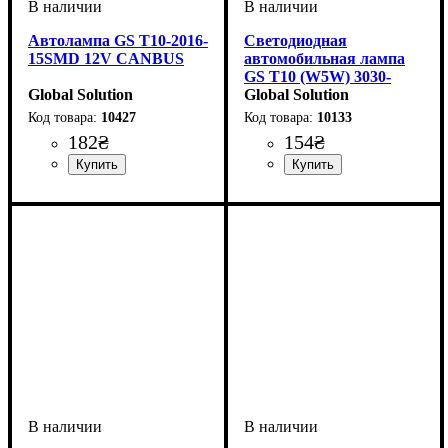
Автолампа GS T10-2016-
Светодиодная
15SMD 12V CANBUS
автомобильная лампа
GS T10 (W5W) 3030-
Global Solution
15SMD Samsung
Global Solution
CANBUS 12V White
10427
10133
182
₴
154
₴
Назначение лампы
Тип светодиодного элемента
Количество светодиодов
Напряжение, V
Количество в упаковке
: 12V
:
: 1
:
:
Назначение лампы
Тип светодиодного элемента
Количество светодиодов
Напряжение, V
Количество в упаковке
: 12V
:
: 1
:
:
Габаритные огни
2016 SMD
15SMD
шт.
Габаритные огни
Samsung
15SMD
шт.