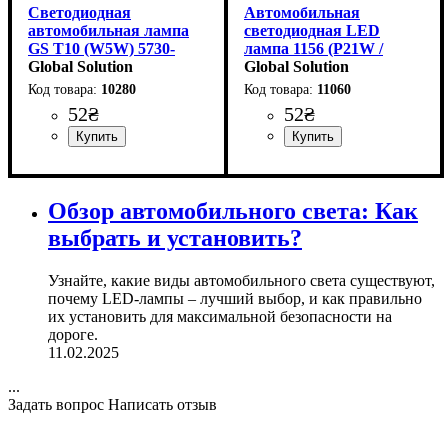
Светодиодная
Автомобильная
автомобильная лампа
светодиодная LED
GS T10 (W5W) 5730-
лампа 1156 (P21W /
8SMD Ceramic 12V
Global Solution
BA15s) 9-SMD 4014 12V
Global Solution
White
Белая
10280
11060
52
₴
52
₴
Назначение лампы
Тип светодиодного элемента
Количество светодиодов
Напряжение, V
Количество в упаковке
: 12V
:
: 1
: 8
:
Назначение лампы
Тип светодиодного элемента
Количество светодиодов
Напряжение, V
Мощность, W
Цветовая Температура
Количество в упаковке
: 1.5W
: 9-18V
:
:
: 1
: 9
:
Габаритные огни
5730SMD
SMD
шт.
Габаритные огни, Стоп-
4014SMD
SMD
6000 K
шт.
сигналы
Обзор автомобильного света: Как
выбрать и установить?
Узнайте, какие виды автомобильного света существуют,
почему LED-лампы – лучший выбор, и как правильно
их установить для максимальной безопасности на
дороге.
11.02.2025
...
Задать вопрос
Написать отзыв