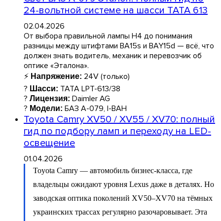
24-вольтной системе на шасси TATA 613
02.04.2026
От выбора правильной лампы H4 до понимания
разницы между штифтами BA15s и BAY15d — всё, что
должен знать водитель, механик и перевозчик об
оптике «Эталона».
⚡
24V (только)
Напряжение:
?
TATA LPT-613/38
Шасси:
?
Daimler AG
Лицензия:
?
БАЗ А-079, І-ВАН
Модели:
Toyota Camry XV50 / XV55 / XV70: полный
гид по подбору ламп и переходу на LED-
освещение
01.04.2026
Toyota Camry — автомобиль бизнес-класса, где
владельцы ожидают уровня Lexus даже в деталях. Но
заводская оптика поколений XV50–XV70 на тёмных
украинских трассах регулярно разочаровывает. Эта