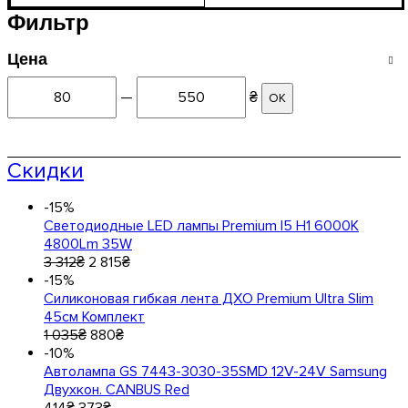
Фильтр
Цена
—
₴
ОК
Скидки
-15%
Светодиодные LED лампы Premium I5 H1 6000K
4800Lm 35W
3 312
₴
2 815
₴
-15%
Силиконовая гибкая лента ДХО Premium Ultra Slim
45см Комплект
1 035
₴
880
₴
-10%
Автолампа GS 7443-3030-35SMD 12V-24V Samsung
Двухкон. CANBUS Red