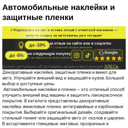
Автомобильные наклейки и
защитные пленки
⚡ Подпишись на нас и оставь отзыв с отметкой магазина —
получи скидку на автолампы уже сегодня!
за отзыв на сайте или в соцсетях
до -10%
📌 с отметкой нашего магазина
Google
на следующую покупку
до -5%
📱 за подписку на наши соцсети
Более детально об условиях акции и инструкция
ЗДЕСЬ
.
Декоративные наклейки, защитные пленки и винил для
авто. Улучшайте внешний вид и защищайте кузов. Большой
выбор и доступные цены.
Автомобильные наклейки и пленки – это отличный способ
улучшить внешний вид машины и защитить лакокрасочное
покрытие. В каталоге представлены декоративные
наклейки, виниловые пленки, антигравийные и карбоновые
покрытия. Выбирайте оригинальный дизайн, создавайте
стильный тюнинг или защищайте авто от сколов и царапин.
В ассортименте глянцевые, матовые, прозрачные и