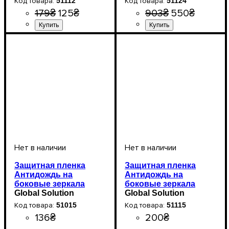
51112
51124
179
₴
125
₴
903
₴
550
₴
Защитная пленка
Защитная пленка
Антидождь на
Антидождь на
боковые зеркала
боковые зеркала
автомобиля (51015)
Global Solution
автомобиля Premium
Global Solution
150*100мм
150*100мм
51015
51115
136
₴
200
₴