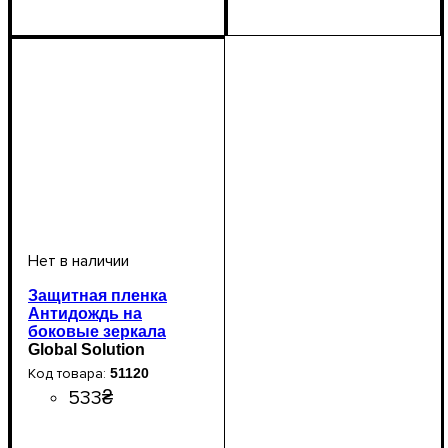
Защитная пленка
Антидождь на
боковые зеркала
автомобиля Premium
Global Solution
200*160мм
51120
533
₴