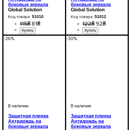
боковые зеркала
боковые зеркала
автомобиля (51010)
Global Solution
автомобиля (51012)
Global Solution
10*10см
127*87мм
51010
51012
115
₴
81
₴
122
₴
92
₴
-26%
-30%
Защитная пленка
Защитная пленка
Антидождь на
Антидождь на
боковые зеркала
боковые зеркала