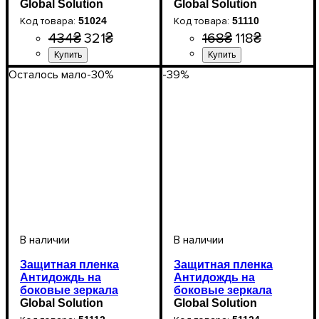
автомобиля (51024)
Global Solution
автомобиля Premium
Global Solution
240*200
100*100мм
51024
51110
434
₴
321
₴
168
₴
118
₴
Осталось мало
-30%
-39%
Защитная пленка
Защитная пленка
Антидождь на
Антидождь на
боковые зеркала
боковые зеркала
автомобиля Premium
Global Solution
автомобиля Premium
Global Solution
127*87мм
240*200мм