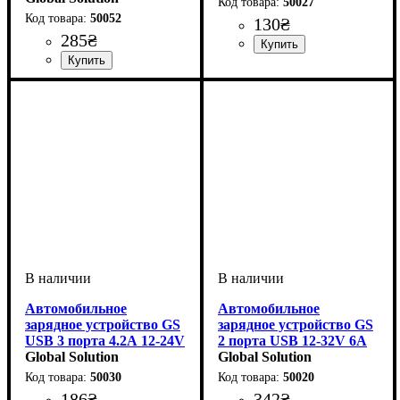
50027
50052
130
₴
285
₴
Напряжение, V
: 12-24V
Напряжение, V
: 12-24V
Автомобильное
Автомобильное
зарядное устройство GS
зарядное устройство GS
USB 3 порта 4.2А 12-24V
2 порта USB 12-32V 6А
быстрая зарядка
Global Solution
(черный) быстрая
Global Solution
зарядка 30W
50030
50020
186
₴
342
₴