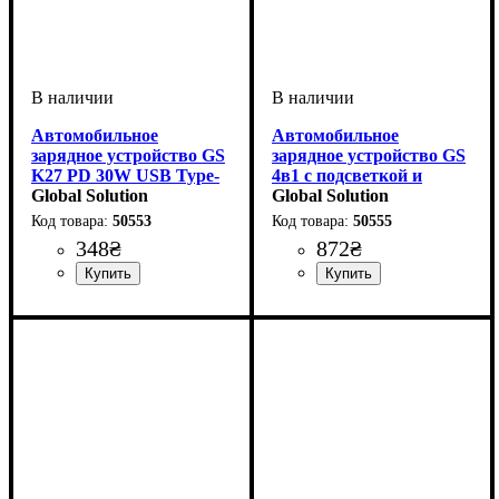
Автомобильное
Автомобильное
зарядное устройство GS
зарядное устройство GS
K27 PD 30W USB Type-
4в1 с подсветкой и
C с вольтметром
Global Solution
звездным небом
Global Solution
50553
50555
348
₴
872
₴