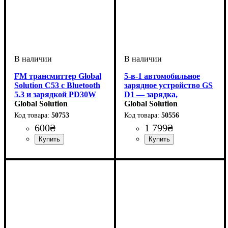
FM трансмиттер Global
5-в-1 автомобильное
Solution C53 с Bluetooth
зарядное устройство GS
5.3 и зарядкой PD30W
D1 — зарядка,
Global Solution
диффузор, звездное небо,
Global Solution
ароматизатор
50753
50556
600
₴
1 799
₴