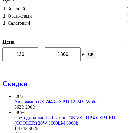
Зеленый
1
Оранжевый
1
Салатовый
1
Цена
—
₴
ОК
Скидки
-20%
Автолампа GS 7443-8XBD 12-24V White
362
₴
290
₴
-30%
Cветодиодные Led лампы GS VS2 HB4 CSP LED
(COOLER) 20W 3000LM 6000k
1 374
₴
962
₴