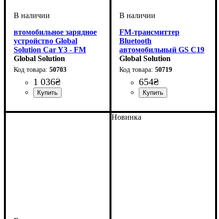
втомобильное зарядное
FM-трансмиттер
устройство Global
Bluetooth
Solution Car Y3 - FM
автомобильный GS C19
трансмитером с
Global Solution
- быстрая зарядка QC3.0
Global Solution
быстрой зарядкой 120W
PD 20W
50703
50719
1 036
₴
654
₴
Новинка