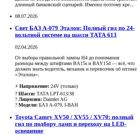
длинный банковский сценарий. Именно поэтому кре...
08.07.2026
Свет БАЗ А-079 Эталон: Полный гид по 24-
вольтной системе на шасси TATA 613
02.04.2026
От выбора правильной лампы H4 до понимания
разницы между штифтами BA15s и BAY15d — всё, что
должен знать водитель, механик и перевозчик об оптике
«Эталона».
⚡
Напряжение:
24V (только)
?
Шасси:
TATA LPT-613/38
?
Лицензия:
Daimler AG
?
Модели:
БАЗ А-079, І-ВАН
Toyota Camry XV50 / XV55 / XV70: полный
гид по подбору ламп и переходу на LED-
освещение