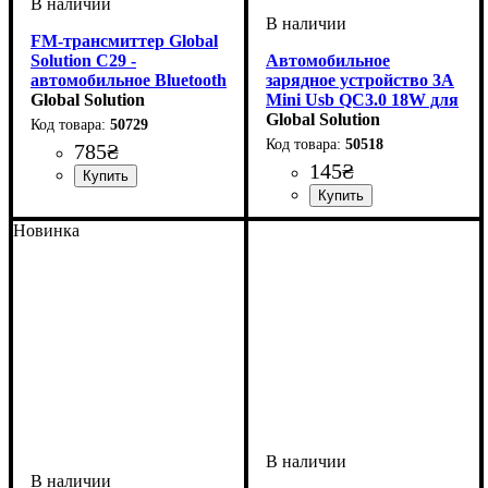
FM-трансмиттер Global
Solution C29 -
Автомобильное
автомобильное Bluetooth
зарядное устройство 3A
зарядное устройство с
Global Solution
Mini Usb QC3.0 18W для
быстрой зарядкой 65W
iPhone Samsung Xiaomi
Global Solution
50729
Huawei LG
50518
785
₴
145
₴
Новинка