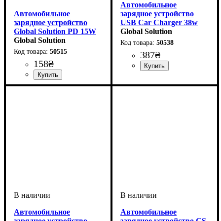
Автомобильное
Автомобильное
зарядное устройство
зарядное устройство
USB Car Charger 38w
Global Solution PD 15W
Global Solution
QC4.0+ Type-C –
Global Solution
50538
быстрая зарядка для
50515
387
₴
iPhone, Samsung, Xiaomi
158
₴
Автомобильное
Автомобильное
зарядное устройство
зарядное устройство GS