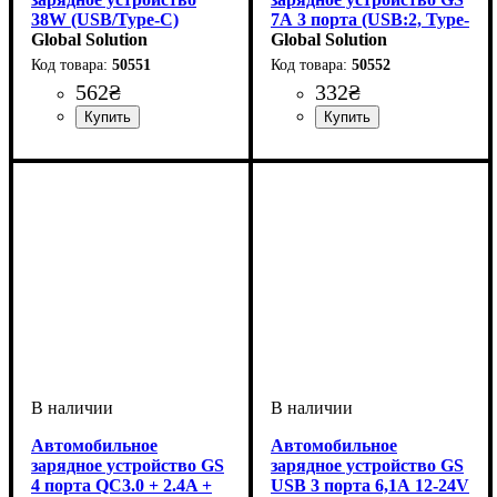
38W (USB/Type-C)
7А 3 порта (USB:2, Type-
Global Solution
C:1) 35W быстрая
Global Solution
зарядка QC3.0
50551
50552
562
₴
332
₴
Напряжение, V
: 12-24V
Автомобильное
Автомобильное
зарядное устройство GS
зарядное устройство GS
4 порта QC3.0 + 2.4A +
USB 3 порта 6,1А 12-24V