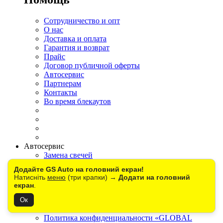
Сотрудничество и опт
О нас
Доставка и оплата
Гарантия и возврат
Прайс
Договор публичной оферты
Автосервис
Партнерам
Контакты
Во время блекаутов
Автосервис
Замена свечей
Замена антифриза
Додайте GS Auto на головний екран!
Замена тормозной жидкости
Натисніть
меню
(три крапки) →
Додати на головний
Комплексная диагностика
екран
.
Замена автомобильного света
Ок
Политика конфиденциальности «GLOBAL