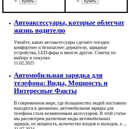
Тип светодиодного элемента
:
Назначение лампы
Цвет:
Тип светодиодного элемента
Количество светодиодов
Напряжение, V
Мощность, W
Количество в упаковке
: Белый
: 10W
: 12-24V
: Стоп-
: 1
: 8
:
COB
сигналы
Samsung
SMD
шт.
Автоаксессуары, которые облегчат
жизнь водителю
Узнайте, какие автоаксессуары сделают поездки
комфортнее и безопаснее: держатели, зарядные
устройства, LED-фары и многое другое. Советы по
выбору и покупке.
11.02.2025
Автомобильная зарядка для
телефона: Виды, Мощность и
Интересные Факты
В современном мире, где большинство людей постоянно
находятся в движении, автомобильная зарядка для
телефона стала незаменимым аксессуаром. В этой статье
мы рассмотрим различные виды автомобильных
зарядок, их мощность, количество входов и выходов, а ...
31.07.2024