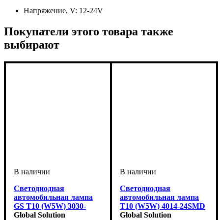
Напряжение, V:
12-24V
Покупатели этого товара также
выбирают
Светодиодная
Светодиодная
автомобильная лампа
автомобильная лампа
GS T10 (W5W) 3030-
T10 (W5W) 4014-24SMD
4SMD CREE 12-24V
Global Solution
12-24V CANBUS White
Global Solution