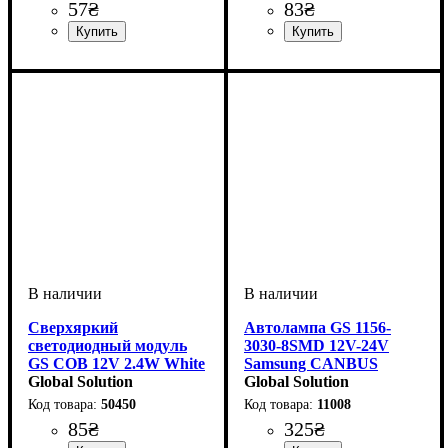
57
₴
83
₴
Назначение лампы
Цвет:
Тип светодиодного элемента
Количество светодиодов
Напряжение, V
Количество в упаковке
: Белый
: 10-15V
:
: 1
: 3
:
Назначение лампы
Цвет:
Тип светодиодного элемента
Количество светодиодов
Количество в упаковке
: Белый
:
: 1
:
:
Габаритные огни
2835SMD
SMD
шт.
Освещение салона
2016 SMD
18SMD
шт.
Сверхяркий
Автолампа GS 1156-
светодиодный модуль
3030-8SMD 12V-24V
GS COB 12V 2.4W White
Samsung CANBUS
(98x20мм)
Global Solution
Одноконтактная (аналог
Global Solution
лампы P21W) White
50450
11008
85
₴
325
₴