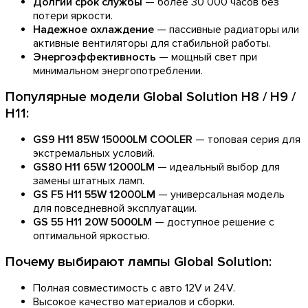
Долгий срок службы
— более 30 000 часов без
потери яркости.
Надежное охлаждение
— пассивные радиаторы или
активные вентиляторы для стабильной работы.
Энергоэффективность
— мощный свет при
минимальном энергопотреблении.
Популярные модели Global Solution H8 / H9 /
H11:
GS9 H11 85W 15000LM COOLER
— топовая серия для
экстремальных условий.
GS80 H11 65W 12000LM
— идеальный выбор для
замены штатных ламп.
GS F5 H11 55W 12000LM
— универсальная модель
для повседневной эксплуатации.
GS 55 H11 20W 5000LM
— доступное решение с
оптимальной яркостью.
Почему выбирают лампы Global Solution:
Полная совместимость с авто 12V и 24V.
Высокое качество материалов и сборки.