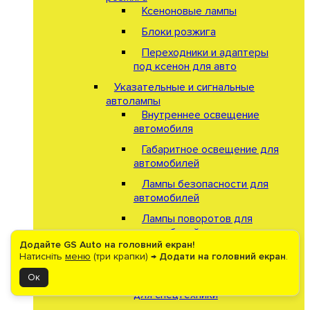
Ксеноновые лампы
Блоки розжига
Переходники и адаптеры
под ксенон для авто
Указательные и сигнальные
автолампы
Внутреннее освещение
автомобиля
Габаритное освещение для
автомобилей
Лампы безопасности для
автомобилей
Лампы поворотов для
автомобилей
Додайте GS Auto на головний екран!
Дополнительные фары и рабочий
Натисніть
меню
(три крапки) →
Додати на головний екран
.
свет
Ок
Спецсигналы стробоскопы
для спецтехники