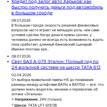
Кредит под залог авто Харьков: как
быстро получить деньги под автомобиль
в большом городе
08.07.2026
В большом городе скорость решения финансовых
вопросов часто играет не меньшую роль, чем сами
условия сделки. Когда деньги нужны срочно, у
человека далеко не всегда есть возможность ждать,
пока сработает длинный банковский сценарий.
Именно поэтому кре...
08.07.2026
Свет БАЗ А-079 Эталон: Полный гид по
24-вольтной системе на шасси TATA 613
02.04.2026
От выбора правильной лампы H4 до понимания
разницы между штифтами BA15s и BAY15d — всё, что
должен знать водитель, механик и перевозчик об
оптике «Эталона».
⚡
Напряжение:
24V (только)
?
Шасси:
TATA LPT-613/38