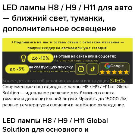
LED лампы H8 / H9 / H11 для авто
— ближний свет, туманки,
дополнительное освещение
⚡ Подпишись на нас и оставь отзыв с отметкой магазина —
получи скидку на автолампы уже сегодня!
за отзыв на сайте или в соцсетях
до -10%
📌 с отметкой нашего магазина
Google
на следующую покупку
до -5%
📱 за подписку на наши соцсети
Более детально об условиях акции и инструкция
ЗДЕСЬ
.
Современные светодиодные лампы H8 / H9 / H11 от Global
Solution — идеальное решение для ближнего света,
туманок и дополнительной оптики. Яркость до 15000 Лм,
разные температуры свечения и надёжное охлаждение.
LED лампы H8 / H9 / H11 Global
Solution для основного и