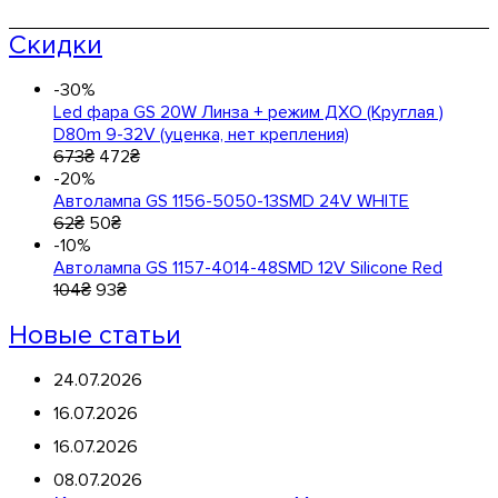
Скидки
-30%
Led фара GS 20W Линза + режим ДХО (Круглая )
D80m 9-32V (уценка, нет крепления)
673
₴
472
₴
-20%
Автолампа GS 1156-5050-13SMD 24V WHITE
62
₴
50
₴
-10%
Автолампа GS 1157-4014-48SMD 12V Silicone Red
104
₴
93
₴
Новые статьи
24.07.2026
16.07.2026
16.07.2026
08.07.2026