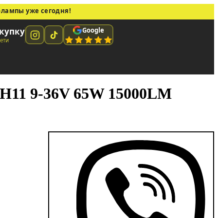
олампы уже сегодня!
Google
купку
сети
 H11 9-36V 65W 15000LM