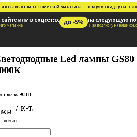
 и оставь отзыв с отметкой магазина — получи скидку на авт
а сайте или в соцсетях
на следующую по
до -5%
шего магазина
📱 за подписку на наши соц
ветодиодные Led лампы GS80
000К
90811
893
₴