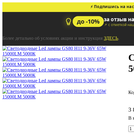
⚡ Подпишись на нас
за отзыв н
до -10%
📌 с отметкой на
Более детально об условиях акции и инструкция
ЗДЕСЬ
.
C
5
3 