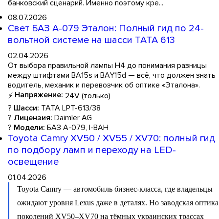
банковский сценарий. Именно поэтому кре...
08.07.2026
Свет БАЗ А-079 Эталон: Полный гид по 24-
вольтной системе на шасси TATA 613
02.04.2026
От выбора правильной лампы H4 до понимания разницы
между штифтами BA15s и BAY15d — всё, что должен знать
водитель, механик и перевозчик об оптике «Эталона».
Напряжение:
⚡
24V (только)
?
Шасси:
TATA LPT-613/38
?
Лицензия:
Daimler AG
?
Модели:
БАЗ А-079, І-ВАН
Toyota Camry XV50 / XV55 / XV70: полный гид
по подбору ламп и переходу на LED-
освещение
01.04.2026
Toyota Camry — автомобиль бизнес-класса, где владельцы
ожидают уровня Lexus даже в деталях. Но заводская оптика
поколений XV50–XV70 на тёмных украинских трассах