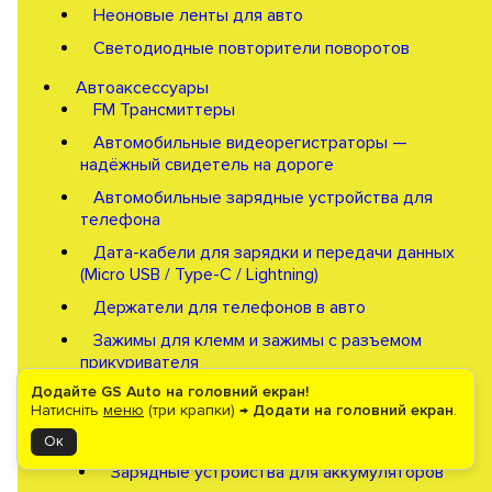
Неоновые ленты для авто
Светодиодные повторители поворотов
Автоаксессуары
FM Трансмиттеры
Автомобильные видеорегистраторы —
надёжный свидетель на дороге
Автомобильные зарядные устройства для
телефона
Дата-кабели для зарядки и передачи данных
(Micro USB / Type-C / Lightning)
Держатели для телефонов в авто
Зажимы для клемм и зажимы с разъемом
прикуривателя
Додайте GS Auto на головний екран!
Зарядные устройства для АКБ, бустеры,
Натисніть
меню
(три крапки) →
Додати на головний екран
.
портативные бустеры
Бустеры для запуска двигателя
Ок
Зарядные устройства для аккумуляторов