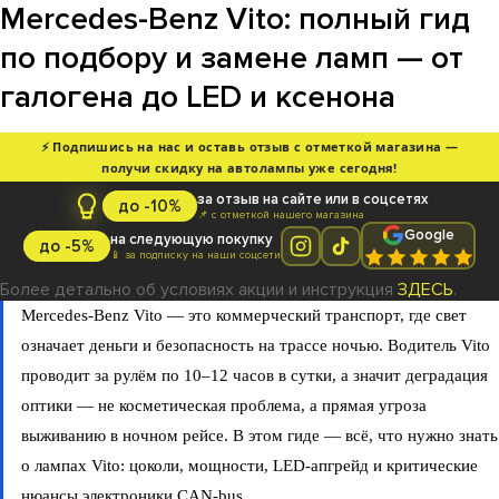
Mercedes-Benz Vito: полный гид
по подбору и замене ламп — от
галогена до LED и ксенона
⚡ Подпишись на нас и оставь отзыв с отметкой магазина —
получи скидку на автолампы уже сегодня!
за отзыв на сайте или в соцсетях
до -10%
📌 с отметкой нашего магазина
Google
на следующую покупку
до -5%
📱 за подписку на наши соцсети
Более детально об условиях акции и инструкция
ЗДЕСЬ
.
Mercedes-Benz Vito — это коммерческий транспорт, где свет
означает деньги и безопасность на трассе ночью. Водитель Vito
проводит за рулём по 10–12 часов в сутки, а значит деградация
оптики — не косметическая проблема, а прямая угроза
выживанию в ночном рейсе. В этом гиде — всё, что нужно знать
о лампах Vito: цоколи, мощности, LED-апгрейд и критические
нюансы электроники CAN-bus.