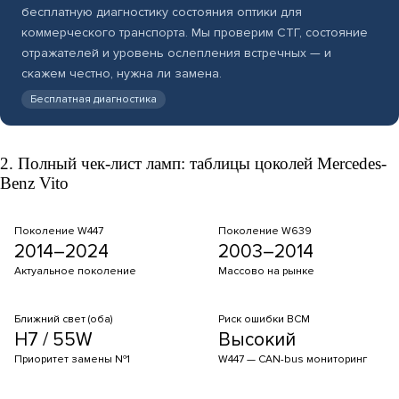
бесплатную диагностику состояния оптики для
коммерческого транспорта. Мы проверим СТГ, состояние
отражателей и уровень ослепления встречных — и
скажем честно, нужна ли замена.
Бесплатная диагностика
2. Полный чек-лист ламп: таблицы цоколей Mercedes-
Benz Vito
Поколение W447
Поколение W639
2014–2024
2003–2014
Актуальное поколение
Массово на рынке
Ближний свет (оба)
Риск ошибки BCM
H7 / 55W
Высокий
Приоритет замены №1
W447 — CAN-bus мониторинг