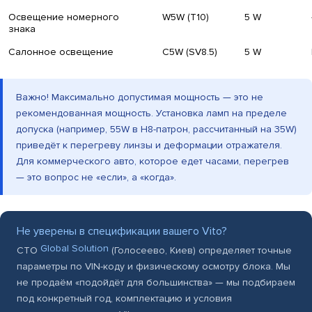
Освещение номерного
W5W (T10)
5 W
знака
Салонное освещение
C5W (SV8.5)
5 W
Важно! Максимально допустимая мощность — это не
рекомендованная мощность. Установка ламп на пределе
допуска (например, 55W в H8-патрон, рассчитанный на 35W)
приведёт к перегреву линзы и деформации отражателя.
Для коммерческого авто, которое едет часами, перегрев
— это вопрос не «если», а «когда».
Не уверены в спецификации вашего Vito?
Global Solution
СТО
(Голосеево, Киев) определяет точные
параметры по VIN-коду и физическому осмотру блока. Мы
не продаём «подойдёт для большинства» — мы подбираем
под конкретный год, комплектацию и условия