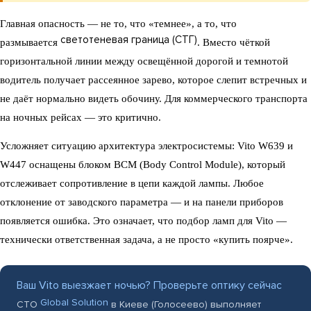
Главная опасность — не то, что «темнее», а то, что
светотеневая граница (СТГ)
размывается
. Вместо чёткой
горизонтальной линии между освещённой дорогой и темнотой
водитель получает рассеянное зарево, которое слепит встречных и
не даёт нормально видеть обочину. Для коммерческого транспорта
на ночных рейсах — это критично.
Усложняет ситуацию архитектура электросистемы: Vito W639 и
W447 оснащены блоком BCM (Body Control Module), который
отслеживает сопротивление в цепи каждой лампы. Любое
отклонение от заводского параметра — и на панели приборов
появляется ошибка. Это означает, что подбор ламп для Vito —
технически ответственная задача, а не просто «купить поярче».
Ваш Vito выезжает ночью? Проверьте оптику сейчас
Global Solution
СТО
в Киеве (Голосеево) выполняет