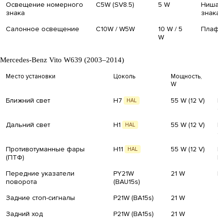
Освещение номерного
C5W (SV8.5)
5 W
Ниша
знака
знак
Салонное освещение
C10W / W5W
10 W / 5
Плаф
W
Mercedes-Benz Vito W639 (2003–2014)
Место установки
Цоколь
Мощность,
W
Ближний свет
H7
55 W (12 V)
HAL
Дальний свет
H1
55 W (12 V)
HAL
Противотуманные фары
H11
55 W (12 V)
HAL
(ПТФ)
Передние указатели
PY21W
21 W
поворота
(BAU15s)
Задние стоп-сигналы
P21W (BA15s)
21 W
Задний ход
P21W (BA15s)
21 W