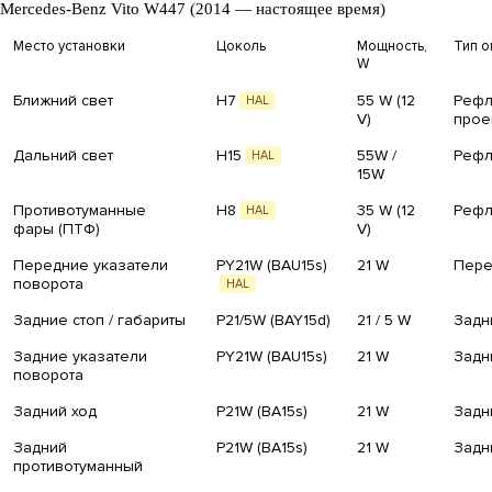
Mercedes-Benz Vito W447 (2014 — настоящее время)
Место установки
Цоколь
Мощность,
Тип о
W
Ближний свет
H7
55 W (12
Рефл
HAL
V)
прое
Дальний свет
H15
55W /
Рефл
HAL
15W
Противотуманные
H8
35 W (12
Рефл
HAL
фары (ПТФ)
V)
Передние указатели
PY21W (BAU15s)
21 W
Пере
поворота
HAL
Задние стоп / габариты
P21/5W (BAY15d)
21 / 5 W
Задн
Задние указатели
PY21W (BAU15s)
21 W
Задн
поворота
Задний ход
P21W (BA15s)
21 W
Задн
Задний
P21W (BA15s)
21 W
Задн
противотуманный