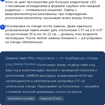
блок не даёт пространства для больших радиаторов. LED
с
пассивным охлаждением
в формате «трубка» или «медный
радиатор» — оптимальное решение. Лампы с
микровентилятором рискованны: при повреждении
уплотнения вентилятор засасывает влагу внутрь блока.
Регулировка на стенде после замены.
Даже идеально
8
установленная лампа может дать отклонение СТГ на 0.3–0.5°.
На расстоянии 25 м это 13–22 см — уровень глаз водителя
легковушки. После любой замены ближнего — регулировка
на стенде обязательна.
Замена ламп Vito «под ключ» — от подбора до стенда
Global Solution
СТО
(Голосеево, Киев): подбор ламп под
ваш год и комплектацию, монтаж с проверкой патронов и
уплотнений, CANBUS-декодеры, кодирование BCM при
необходимости и обязательная настройка СТГ на
оптическом стенде. Приезжайте на Голосеево — уезжайте
с оптикой, которой доверяешь ночью на трассе.
Записаться онлайн
Гарантия 12 мес.