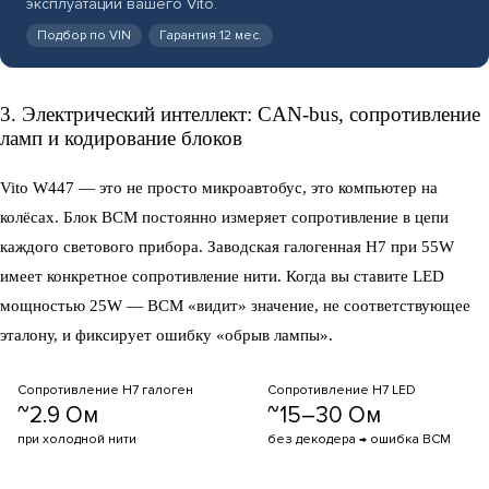
эксплуатации вашего Vito.
Подбор по VIN
Гарантия 12 мес.
3. Электрический интеллект: CAN-bus, сопротивление
ламп и кодирование блоков
Vito W447 — это не просто микроавтобус, это компьютер на
колёсах. Блок BCM постоянно измеряет сопротивление в цепи
каждого светового прибора. Заводская галогенная H7 при 55W
имеет конкретное сопротивление нити. Когда вы ставите LED
мощностью 25W — BCM «видит» значение, не соответствующее
эталону, и фиксирует ошибку «обрыв лампы».
Сопротивление H7 галоген
Сопротивление H7 LED
~2.9 Ом
~15–30 Ом
при холодной нити
без декодера → ошибка BCM