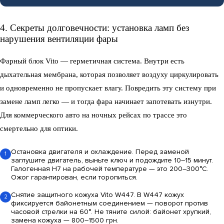
4. Секреты долговечности: установка ламп без
нарушения вентиляции фары
Фарный блок Vito — герметичная система. Внутри есть
дыхательная мембрана, которая позволяет воздуху циркулировать
и одновременно не пропускает влагу. Повредить эту систему при
замене ламп легко — и тогда фара начинает запотевать изнутри.
Для коммерческого авто на ночных рейсах по трассе это
смертельно для оптики.
Остановка двигателя и охлаждение.
Перед заменой
1
заглушите двигатель, выньте ключ и подождите 10–15 минут.
Галогенная H7 на рабочей температуре — это 200–300°C.
Ожог гарантирован, если торопиться.
Снятие защитного кожуха Vito W447.
В W447 кожух
2
фиксируется байонетным соединением — поворот против
часовой стрелки на 60°. Не тяните силой: байонет хрупкий,
замена кожуха — 800–1500 грн.