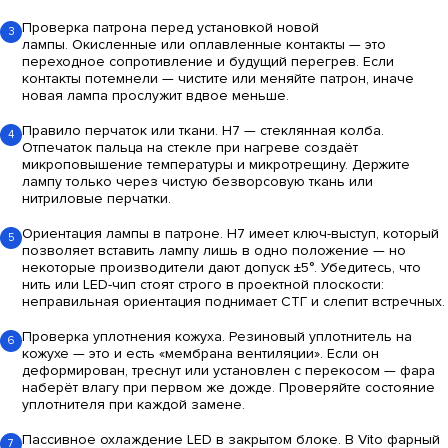
Проверка патрона перед установкой новой
3
лампы.
Окисленные или оплавленные контакты — это
переходное сопротивление и будущий перегрев. Если
контакты потемнели — чистите или меняйте патрон, иначе
новая лампа прослужит вдвое меньше.
Правило перчаток или ткани.
H7 — стеклянная колба.
4
Отпечаток пальца на стекле при нагреве создаёт
микроповышение температуры и микротрещину. Держите
лампу только через чистую безворсовую ткань или
нитриловые перчатки.
Ориентация лампы в патроне.
H7 имеет ключ-выступ, который
5
позволяет вставить лампу лишь в одно положение — но
некоторые производители дают допуск ±5°. Убедитесь, что
нить или LED-чип стоят строго в проектной плоскости:
неправильная ориентация поднимает СТГ и слепит встречных.
Проверка уплотнения кожуха.
Резиновый уплотнитель на
6
кожухе — это и есть «мембрана вентиляции». Если он
деформирован, треснут или установлен с перекосом — фара
наберёт влагу при первом же дожде. Проверяйте состояние
уплотнителя при каждой замене.
Пассивное охлаждение LED в закрытом блоке.
В Vito фарный
7