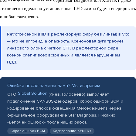
Без
через Star Diagnosis или XENTRY даже
технически идеально установленная LED-лампа будет генерировать
ошибки ежедневно.
Retrofit-ксенон (HID в рефлекторную фару без линзы) в Vito
— это не апгрейд, а опасность. Ксеноновая дуга требует
линзового блока с чёткой СТГ. В рефлекторной фаре
ксенон слепит всех встречных и является нарушением
ПДД.
Ошибка после замены ламп? Мы исправим
Global Solution
СТО
(Киев, Голосеево) выполняет
подключение CANBUS-декодеров, сброс ошибок BCM и
кодирование блоков освещения Mercedes-Benz через
официальное оборудование Star Diagnosis. Никаких
«цепочек ошибок» после наших работ.
Сброс ошибок BCM
Кодирование XENTRY