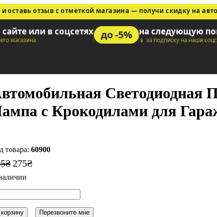
 и оставь отзыв с отметкой магазина — получи скидку на авт
а сайте или в соцсетях
на следующую по
до -5%
шего магазина
📱 за подписку на наши соц
втомобильная Светодиодная Пе
ампа с Крокодилами для Гара
60900
15
₴
275
₴
 корзину
Перезвоните мне