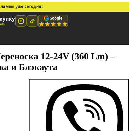
олампы уже сегодня!
Google
купку
сети
реноска 12-24V (360 Lm) –
жа и Блэкаута