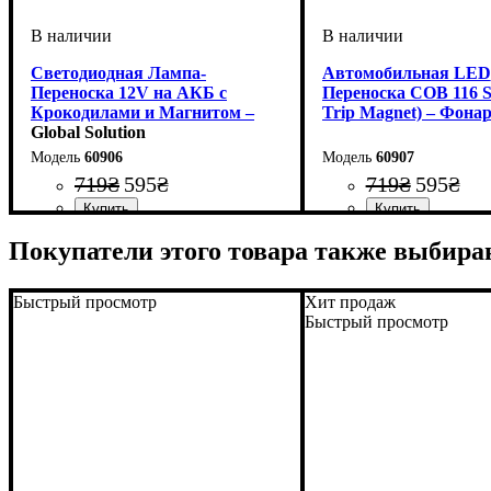
Светодиодная Лампа-
Автомобильная LED
Переноска 12V на АКБ с
Переноска COB 116
Крокодилами и Магнитом –
Trip Magnet) – Фонар
3000 Вт (Эквивалент)
Global Solution
Прикуривателя с Ма
60906
60907
719
₴
595
₴
719
₴
595
₴
Покупатели этого товара также выбира
Быстрый просмотр
Хит продаж
Быстрый просмотр