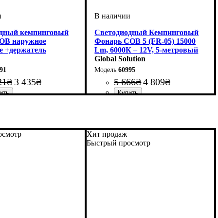
дный кемпинговый
Светодиодный Кемпинговый
OB наружное
Фонарь COB 5 (FR-05) 15000
е +держатель
Lm, 6000К – 12V, 5-метровый
Держатель, Пульт
Global Solution
91
60995
21
₴
3 435
₴
5 666
₴
4 809
₴
осмотр
Хит продаж
Быстрый просмотр