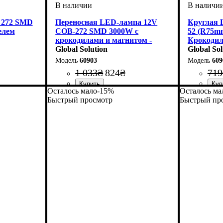
 272 SMD
Переносная LED-лампа 12V
Круглая 
елем
COB-272 SMD 3000W с
52 (R75m
крокодилами и магнитом -
Крокодил
мощный прожектор для авто и
Global Solution
Блэкаута
Global Sol
гаража
60903
609
1 033
₴
824
₴
719
Осталось мало
-15%
Осталось ма
Быстрый просмотр
Быстрый пр