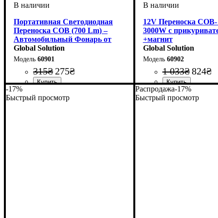
Портативная Светодиодная
12V Переноска COB-
Переноска COB (700 Lm) –
3000W с прикуриват
Автомобильный Фонарь от
+магнит
Прикуривателя с Магнитом
Global Solution
Global Solution
60901
60902
315
₴
275
₴
1 033
₴
824
₴
-17%
Распродажа
-17%
Быстрый просмотр
Быстрый просмотр