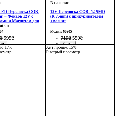
LED Переноска COB-
12V Переноска COB- 52 SMD
m) – Фонарь 12V с
(R 75mm) c прикуривателем
ами и Магнитом для
+магнит
ution
04
60905
₴
595
₴
719
₴
550
₴
ло
-17%
Хит продаж
-15%
осмотр
Быстрый просмотр