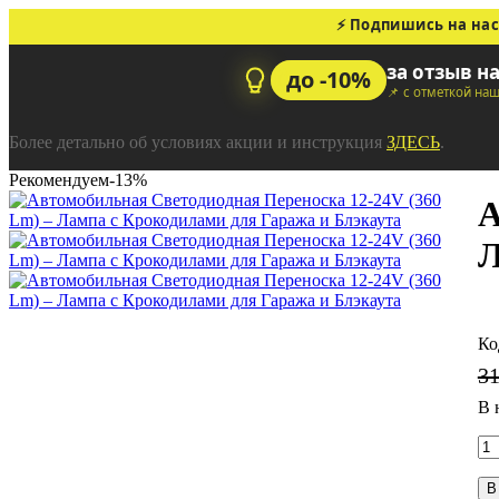
⚡ Подпишись на нас
за отзыв н
до -10%
📌 с отметкой на
Более детально об условиях акции и инструкция
ЗДЕСЬ
.
Рекомендуем
-13%
А
Л
3
В