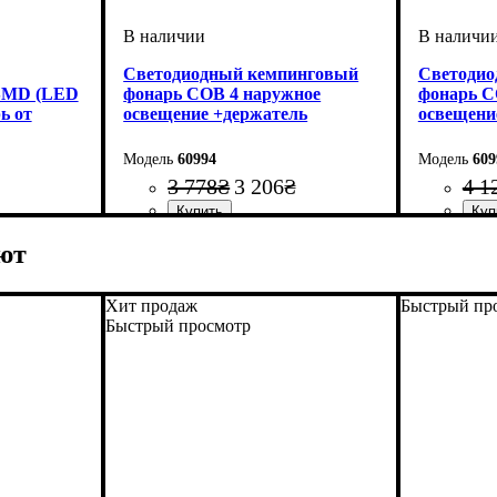
Cветодиодный кемпинговый
Cветодио
 SMD (LED
фонарь COB 4 наружное
фонарь C
ь от
освещение +держатель
освещени
гнитом
60994
609
3 778
₴
3 206
₴
4 1
ют
Хит продаж
Быстрый пр
Быстрый просмотр