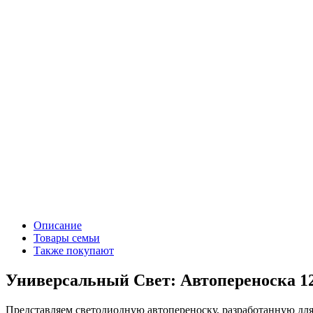
Описание
Товары семьи
Также покупают
Универсальный Свет: Автопереноска 
Представляем светодиодную автопереноску, разработанную для