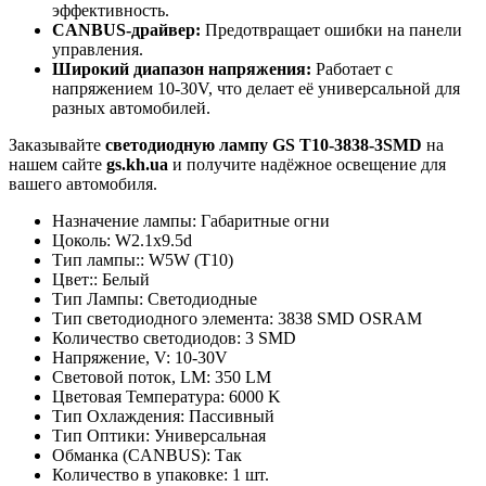
эффективность.
CANBUS-драйвер:
Предотвращает ошибки на панели
управления.
Широкий диапазон напряжения:
Работает с
напряжением 10-30V, что делает её универсальной для
разных автомобилей.
Заказывайте
светодиодную лампу GS T10-3838-3SMD
на
нашем сайте
gs.kh.ua
и получите надёжное освещение для
вашего автомобиля.
Назначение лампы:
Габаритные огни
Цоколь:
W2.1x9.5d
Тип лампы::
W5W (T10)
Цвет::
Белый
Тип Лампы:
Светодиодные
Тип светодиодного элемента:
3838 SMD OSRAM
Количество светодиодов:
3 SMD
Напряжение, V:
10-30V
Световой поток, LM:
350 LM
Цветовая Температура:
6000 K
Тип Охлаждения:
Пассивный
Тип Оптики:
Универсальная
Обманка (CANBUS):
Так
Количество в упаковке:
1 шт.