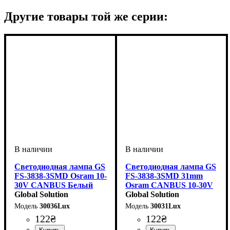
Другие товары той же серии:
Светодиодная лампа GS
Светодиодная лампа GS
FS-3838-3SMD Osram 10-
FS-3838-3SMD 31mm
30V CANBUS Белый
Osram CANBUS 10-30V
36мм
Global Solution
(аналог C5W) Белая
Global Solution
30036Lux
30031Lux
122
₴
122
₴