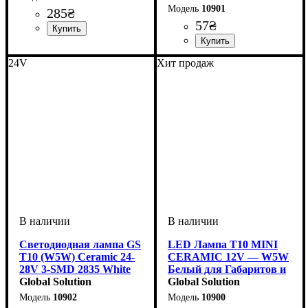
10901
285
₴
57
₴
Тип светодиодного элемента
Количество светодиодов
Напряжение, V
Цветовая Температура
Количество в упаковке
: 12-24V
:
: 1
: 2
:
Samsung
SMD
6000 K
шт.
Назначение лампы
Цвет:
Напряжение, V
Количество в упаковке
: Белый
: 10-15V
:
: 1
24V
Хит продаж
Габаритные огни
шт.
Светодиодная лампа GS
LED Лампа T10 MINI
T10 (W5W) Ceramic 24-
CERAMIC 12V — W5W
28V 3-SMD 2835 White
Белый для Габаритов и
для грузовиков
Global Solution
Салона
Global Solution
10902
10900