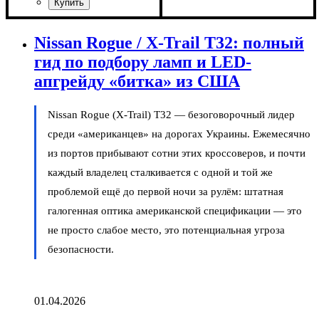
Назначение лампы
Цвет:
Напряжение, V
Цветовая Температура
Количество в упаковке
: Белый
: 10-15V
:
:
: 1
Габаритные огни
6000 K
шт.
Назначение лампы
Цвет:
Тип светодиодного элемента
Количество светодиодов
Напряжение, V
Количество в упаковке
: Белый
: 12V
:
: 1
: 1
:
Габаритные огни,
COB
SMD
шт.
Nissan Rogue / X-Trail T32: полный
Освещение салона
гид по подбору ламп и LED-
апгрейду «битка» из США
Nissan Rogue (X-Trail) T32 — безоговорочный лидер
среди «американцев» на дорогах Украины. Ежемесячно
из портов прибывают сотни этих кроссоверов, и почти
каждый владелец сталкивается с одной и той же
проблемой ещё до первой ночи за рулём: штатная
галогенная оптика американской спецификации — это
не просто слабое место, это потенциальная угроза
безопасности.
01.04.2026