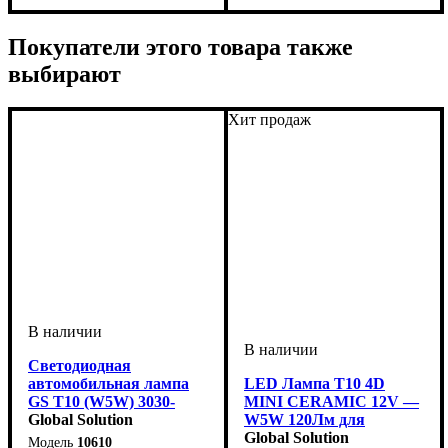
Освещение салона
3838 SMD OSRAM
SMD
LM
6000 K
Освещение салона
3838 SMD OSRAM
SMD
LM
6000 K
шт.
Покупатели этого товара также
выбирают
Хит продаж
Светодиодная
автомобильная лампа
LED Лампа T10 4D
GS T10 (W5W) 3030-
MINI CERAMIC 12V —
10SMD CREE Samsung
Global Solution
W5W 120Лм для
CANBUS 12-24V White
Габаритов
Global Solution
10610