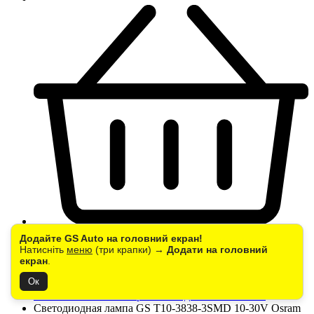
Додайте GS Auto на головний екран!
Главная
Натисніть
меню
(три крапки) →
Додати на головний
Авто свет
екран
.
Указательные и сигнальные автолампы
Ок
Лампы поворотов для автомобилей
Лампы боковых поворотников для автомобилей
Светодиодная лампа GS T10-3838-3SMD 10-30V Osram