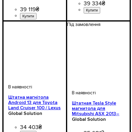
Android 11
39 334
₴
39 119
₴
Напруга, V
: 12V
Під замовлення
Штатна магнітола
Android 13 для Toyota
Штатная Tesla Style
Land Cruiser 100 / Lexus
магнитола для
LX470 ★ 8/128 ГБ ★
Global Solution
Mitsubishi ASX 2013–
12,1" екран ★ CarPlay
2019, Android 11
Global Solution
34 403
₴