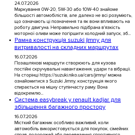
24.07.2026
Маркування 0W-20, 5W-30 або 10W-40 знайоме
більшості автомобілістів, але далеко не всі розуміють,
що означають ці позначення та як вони впливають на
роботу двигуна. Неправильно підібрана в'язкість
моторної оливи може погіршити холодний запуск, зб...
Рамна конструкція suzuki jimny для
витривалості на складних маршрутах
16.07.2026
Позашляхові маршрути створюють для кузова
постійні скручувальні навантаження, удари та вібрації.
На сторінці https://suzuki.niko.ua/cars/jimny/ можна
ознайомитися з Suzuki Jimny, конструкція якого
спирається на міцну ступінчасту раму. Вона
відокремлю...
Система easybreak у renault kadjar для
збільшення багажного простору
16.07.2026
Місткий багажник особливо важливий, коли
автомобіль використовується для покупок, сімейних
справ, подорожей або перевезення спортивного