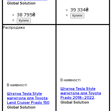
L405 2013–2017,
Global Solution
Android 11
39 334
₴
38 795
₴
Распродажа
Штатна Tesla Style
магнітола для Toyota
Штатна Tesla Style
Prado 2018–2022,
магнітола для Toyota
Android 11
Global Solution
Land Cruiser Prado 150
2014–2016, 13.6",
Global Solution