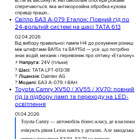
встигає висохнути. Автомобільні блогери роками
сперечаються, яка антикорозійна обробка кузова
справді працю...
Світло БАЗ А-079 Еталон: Повний гід по
24-вольтній системі на шасі TATA 613
02.04.2026
Від вибору правильної лампи H4 до розуміння різниці
між штифтами BA15s та BAY15d — усе, що потрібно
знає водій, механік і перевізник про оптику «Еталону».
⚡
Напруга:
24V (тільки)
?
Шасі:
TATA LPT-613/38
?
Ліцензія:
Daimler AG
?
Моделі:
БАЗ А-079, І-ВАН
Toyota Camry XV50 / XV55 / XV70: повний
гід із підбору ламп та переходу на LED-
освітлення
01.04.2026
Toyota Camry — автомобіль бізнес-класу, де власники
очікують рівня Lexus навіть у деталях. Але заводська
оптика покоління XV50–XV70 на темних