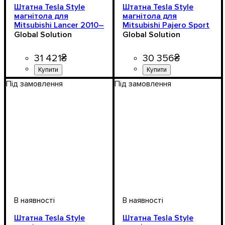
Штатна Tesla Style
Штатна Tesla Style
магнітола для
магнітола для
Mitsubishi Lancer 2010–
Mitsubishi Pajero Sport
2015, Android 11 (Global
/ Montero Sport 2019,
Global Solution
Global Solution
Solution)
Android 11
31 421
₴
30 356
₴
Під замовлення
Під замовлення
Штатна Tesla Style
Штатна Tesla Style