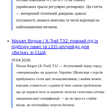
українських трасах регулярно розчаровує. Ця стаття
— вичерпний технічний довідник: цоколі,
потужності, нюанси монтажу та чесні відповіді на
найпоширеніші питання.
Nissan Rogue / X-Trail T32: повний гід із
підбору ламп та LED-апгрейду для
«битка» зі США
01.04.2026
Nissan Rogue (X-Trail) T32 — безумовний лідер серед
«американців» на дорогах України. Щомісяця з портів
прибувають сотні цих позашляховиків, і майже кожен
власник стикається з однією й тією самою проблемою
ще до першої ночі за кермом: штатна галогенна оптика
американської специфікації — це не просто слабке
місце, це потенційна загроза безпеці.