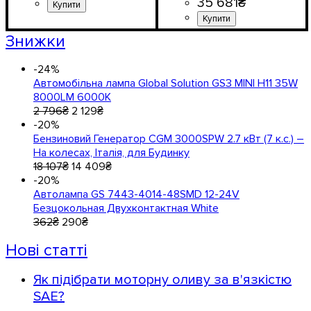
35 681
₴
Знижки
-24%
Автомобільна лампа Global Solution GS3 MINI H11 35W
8000LM 6000K
2 796
₴
2 129
₴
-20%
Бензиновий Генератор CGM 3000SPW 2.7 кВт (7 к.с.) –
На колесах, Італія, для Будинку
18 107
₴
14 409
₴
-20%
Автолампа GS 7443-4014-48SMD 12-24V
Безцокольная Двухконтактная White
362
₴
290
₴
Нові статті
Як підібрати моторну оливу за в'язкістю
SAE?