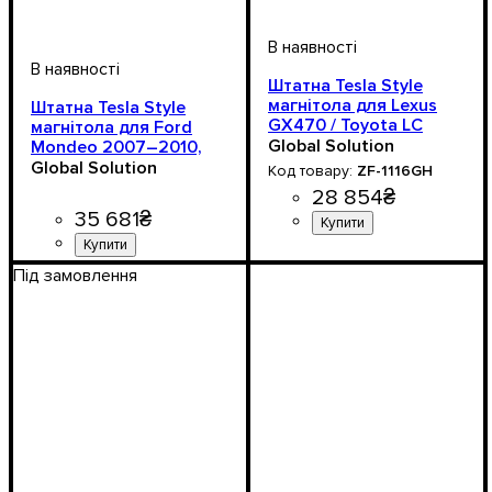
Штатна Tesla Style
магнітола для Lexus
Штатна Tesla Style
GX470 / Toyota LC
магнітола для Ford
Prado 120 2004–2009,
Global Solution
Mondeo 2007–2010,
Android 11, 4G LTE
Android 11
Global Solution
ZF-1116GH
28 854
₴
35 681
₴
Під замовлення