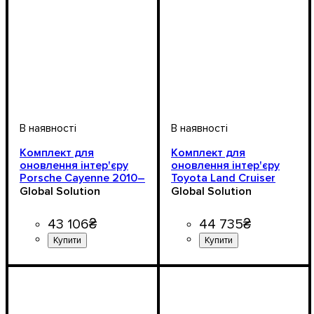
Комплект для
Комплект для
оновлення інтер'єру
оновлення інтер'єру
Porsche Cayenne 2010–
Toyota Land Cruiser
2017
200 (2007–2015 ➝
Global Solution
Global Solution
2016–2021)
43 106
₴
44 735
₴