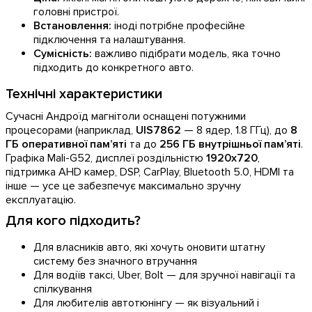
головні пристрої.
Встановлення:
іноді потрібне професійне
підключення та налаштування.
Сумісність:
важливо підібрати модель, яка точно
підходить до конкретного авто.
Технічні характеристики
Сучасні Андроїд магнітоли оснащені потужними
процесорами (наприклад,
UIS7862
— 8 ядер, 1.8 ГГц), до
8
ГБ оперативної пам’яті
та до
256 ГБ внутрішньої пам’яті
.
Графіка Mali-G52, дисплеї роздільністю
1920x720
,
підтримка AHD камер, DSP, CarPlay, Bluetooth 5.0, HDMI та
інше — усе це забезпечує максимально зручну
експлуатацію.
Для кого підходить?
Для власників авто, які хочуть оновити штатну
систему без значного втручання
Для водіїв таксі, Uber, Bolt — для зручної навігації та
спілкування
Для любителів автотюнінгу — як візуальний і