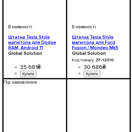
Штатна Tesla Style
Штатна Tesla Style
магнітола для Dodge
магнітола для Ford
RAM, Android 11
Fusion / Mondeo Mk5
2013–2019, Android 11,
Global Solution
Global Solution
12.1"
ZF-1201G
35 681
₴
30 686
₴
Під замовлення