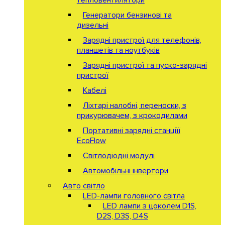
Генератори бензинові та
дизельні
Зарядні пристрої для телефонів,
планшетів та ноутбуків
Зарядні пристрої та пуско-зарядні
пристрої
Кабелі
Ліхтарі налобні, переноски, з
прикурювачем, з крокодилами
Портативні зарядні станціїї
EcoFlow
Світлодіодні модулі
Автомобільні інвертори
Авто світло
LED-лампи головного світла
LED лампи з цоколем D1S,
D2S, D3S, D4S