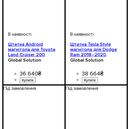
Штатна Android
Штатна Tesla Style
магнітола для Toyota
магнітола для Dodge
Land Cruiser 200,
Ram 2018–2020,
Android 11, 12.3",
Android 11
Global Solution
Global Solution
8/256GB, CarPlay, DSP
36 640
₴
38 664
₴
Під замовлення
Під замовлення