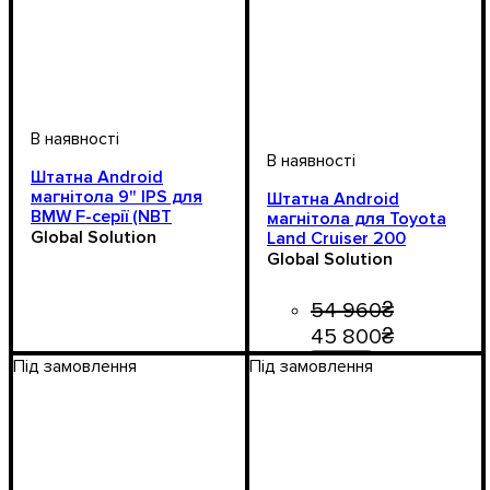
Штатна Android
магнітола 9" IPS для
Штатна Android
BMW F-серії (NBT
магнітола для Toyota
System), Android 13
Global Solution
Land Cruiser 200
2008–2021, Android 13,
Global Solution
CarPlay, QLED
54 960
₴
45 800
₴
Під замовлення
Під замовлення