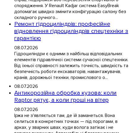
спорядження. У Renault Kadjar система EasyBreak
допомагає швидко змінити конфігурацію салону без
складного ручного...
Ремонт гідроциліндрів: професійне
відновлення гідроциліндрів спецтехніки з
гарантією
08.07.2026
Гідроциліндри є одними з найбільш відповідальних
елементів гідравлічної системи сучасної спецтехніки.
Від їхньої справності залежить точність, швидкість та
безпечність роботи екскаваторів, навантажувачів,
кранів, дорожньої техніки, промислового о...
08.07.2026
Антикорозійна обробка кузова: коли
Raptor рятує, а коли гроші на вітер
08.07.2026
Іржа не з'являється там, де їй заманеться. Вона
селиться в конкретних точках — під порогами, в
арках, у зварних швах, куди волога затікає і не