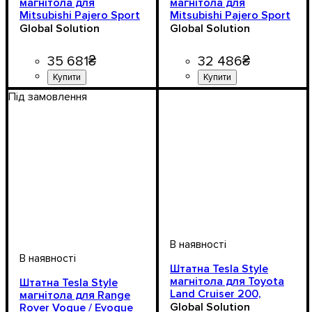
магнітола для
магнітола для
Mitsubishi Pajero Sport
Mitsubishi Pajero Sport
/ Montero Sport 2020–
V93/V97 2006–2017,
Global Solution
Global Solution
2023, Android 11
Android 11
35 681
₴
32 486
₴
Під замовлення
Штатна Tesla Style
магнітола для Toyota
Штатна Tesla Style
Land Cruiser 200,
магнітола для Range
Android 11, 16"
Global Solution
Rover Vogue / Evoque