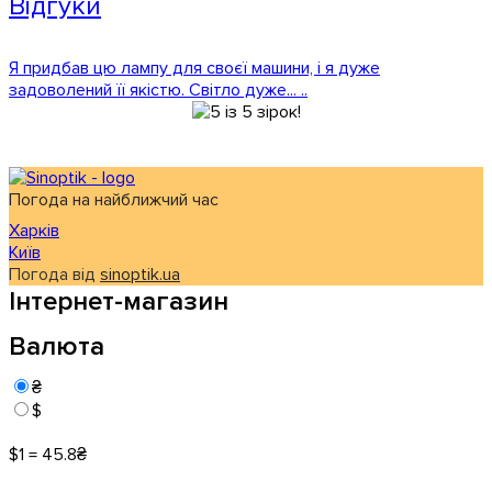
Відгуки
Я придбав цю лампу для своєї машини, і я дуже
задоволений її якістю. Світло дуже... ..
Погода на найближчий час
Харків
Київ
Погода від
sinoptik.ua
Інтернет-магазин
Валюта
₴
$
$1 = 45.8₴