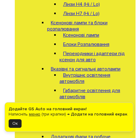
Лінзи Н4 (Hi / Lo)
Лінзи Н7 (Hi / Lo)
Ксенонові лампи та блоки
розпалювання
Ксенонові лампи
Блоки Розпалювання
Переходники і адаптери під
ксенон для авто
Вказівні та сигнальні автолампи
Внутрішнє освітлення
автомобіля
Габаритне освітлення для
автомобілів
Лампи безпеки для
Додайте GS Auto на головний екран!
автомобілів
Натисніть
меню
(три крапки) →
Додати на головний екран
.
Лампи поворотів для
Ок
автомобілів
Додаткові фари та робоче