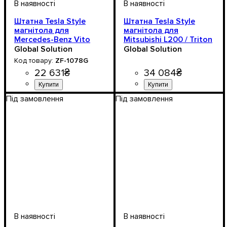
Штатна Tesla Style
Штатна Tesla Style
магнітола для
магнітола для
Mercedes-Benz Vito
Mitsubishi L200 / Triton
2006-2012, Android 11
/ Strada, Android 11
Global Solution
Global Solution
ZF-1078G
22 631
₴
34 084
₴
Під замовлення
Під замовлення