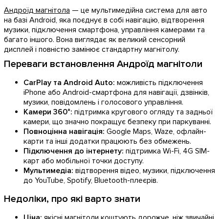
Андроїд магнітола
— це мультимедійна система для авто
на базі Android, яка поєднує в собі навігацію, відтворення
музики, підключення смартфона, управління камерами та
багато іншого. Вона виглядає як великий сенсорний
дисплей і повністю замінює стандартну магнітолу.
Переваги встановлення Андроїд магнітоли
CarPlay та Android Auto:
можливість підключення
iPhone або Android-смартфона для навігації, дзвінків,
музики, повідомлень і голосового управління.
Камери 360°:
підтримка кругового огляду та задньої
камери, що значно покращує безпеку при паркуванні.
Повноцінна навігація:
Google Maps, Waze, офлайн-
карти та інші додатки працюють без обмежень.
Підключення до інтернету:
підтримка Wi-Fi, 4G SIM-
карт або мобільної точки доступу.
Мультимедіа:
відтворення відео, музики, підключення
до YouTube, Spotify, Bluetooth-плеєрів.
Недоліки, про які варто знати
Ціна:
якісні магнітоли коштують дорожче, ніж звичайні