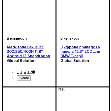
Магнітола Lexus RX
Цифрова приладова
300/350/400H 11.8"
панель 12.3" LCD для
Android 13 Snapdragon
BMW F-серії
665
Global Solution
Global Solution
33 832
₴
-17%