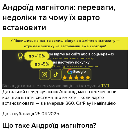
Андроїд магнітоли: переваги,
недоліки та чому їх варто
встановити
⚡ Підпишись на нас та залиш відгук з відміткою магазину —
отримай знижку на автолампи вже сьогодні!
за відгук на сайті або в соцмережах
до -10%
📌 з відміткою нашого магазину
на наступну покупку
до -5%
📱 за підписку на наші соцмережі
Google
Більш детальніше про умови акції та інструкція
ТУТ
.
Детальний огляд сучасних Андроїд магнітол: чим вони
кращі за штатні системи, що вміють, і коли варто
встановлювати — з камерами 360, CarPlay і навігацією.
Дата публікації 25.04.2025.
Що таке Андроїд магнітола?