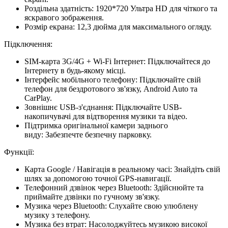
Роздільна здатність:
1920*720 Ультра HD для чіткого та
яскравого зображення.
Розмір екрана:
12,3 дюйма для максимального огляду.
Підключення:
SIM-карта 3G/4G + Wi-Fi Інтернет:
Підключайтеся до
Інтернету в будь-якому місці.
Інтерфейс мобільного телефону:
Підключайте свій
телефон для бездротового зв'язку, Android Auto та
CarPlay.
Зовнішнє USB-з'єднання:
Підключайте USB-
накопичувачі для відтворення музики та відео.
Підтримка оригінальної камери заднього
виду:
Забезпечте безпечну парковку.
Функції:
Карта Google / Навігація в реальному часі:
Знайдіть свій
шлях за допомогою точної GPS-навигації.
Телефонний дзвінок через Bluetooth:
Здійснюйте та
приймайте дзвінки по гучному зв'язку.
Музика через Bluetooth:
Слухайте свою улюблену
музику з телефону.
Музика без втрат:
Насолоджуйтесь музикою високої