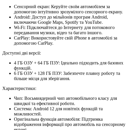
Сенсорний екран:
Керуйте своїм автомобілем за
допомогою інтуїтивно зрозумілого сенсорного екрану.
Android:
Доступ до мільйонів програм Android,
включаючи Google Maps, Spotify та YouTube.
Wi-Fi:
Підключайтеся до Інтернету для потокового
передавання музики, відео та багато іншого.
CarPlay:
Використовуйте свій iPhone в автомобілі за
допомогою CarPlay.
Доступні дві версії:
4 ГБ ОЗУ + 64 ГБ ПЗУ:
Ідеально підходить для базових
функцій.
6 ГБ ОЗУ + 128 ГБ ПЗУ:
Забезпечте плавну роботу та
більше місця для зберігання.
Характеристики:
Чип:
Восьмиядерний чип автомобільного класу для
швидкої та ефективної роботи.
Система:
Android 12 для новітніх функцій та
можливостей.
Оригінальна функція автомобіля:
Підтримка
відображення інформації про автомобіль на сенсорному
екрані.