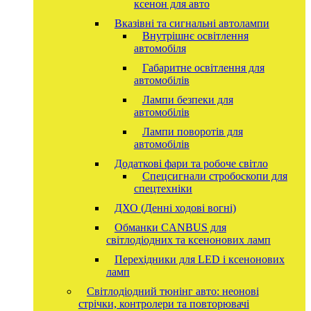
ксенон для авто
Вказівні та сигнальні автолампи
Внутрішнє освітлення
автомобіля
Габаритне освітлення для
автомобілів
Лампи безпеки для
автомобілів
Лампи поворотів для
автомобілів
Додаткові фари та робоче світло
Спецсигнали стробоскопи для
спецтехніки
ДХО (Денні ходові вогні)
Обманки CANBUS для
світлодіодних та ксенонових ламп
Перехідники для LED і ксенонових
ламп
Світлодіодний тюнінг авто: неонові
стрічки, контролери та повторювачі