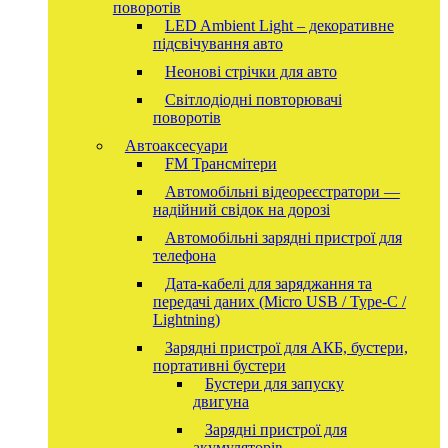
поворотів
LED Ambient Light – декоративне
підсвічування авто
Неонові стрічки для авто
Світлодіодні повторювачі
поворотів
Автоаксесуари
FM Трансмітери
Автомобільні відеореєстратори —
надійний свідок на дорозі
Автомобільні зарядні пристрої для
телефона
Дата-кабелі для заряджання та
передачі даних (Micro USB / Type-C /
Lightning)
Зарядні пристрої для АКБ, бустери,
портативні бустери
Бустери для запуску
двигуна
Зарядні пристрої для
акумуляторів