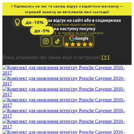
⚡ Підпишись на нас та залиш відгук з відміткою магазину —
отримай знижку на автолампи вже сьогодні!
за відгук на сайті або в соцмережах
до -10%
📌 з відміткою нашого магазину
на наступну покупку
до -5%
📱 за підписку на наші соцмережі
Google
Більш детальніше про умови акції та інструкція
ТУТ
.