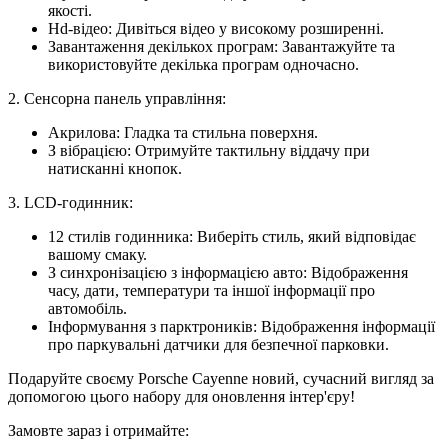
якості.
Hd-відео:
Дивіться відео у високому розширенні.
Завантаження декількох програм:
Завантажуйте та
використовуйте декілька програм одночасно.
2. Сенсорна панель управління:
Акрилова:
Гладка та стильна поверхня.
З вібрацією:
Отримуйте тактильну віддачу при
натисканні кнопок.
3. LCD-годинник:
12 стилів годинника:
Виберіть стиль, який відповідає
вашому смаку.
З синхронізацією з інформацією авто:
Відображення
часу, дати, температури та іншої інформації про
автомобіль.
Інформування з парктроників:
Відображення інформації
про паркувальні датчики для безпечної парковки.
Подаруйте своєму Porsche Cayenne новий, сучасний вигляд за
допомогою цього набору для оновлення інтер'єру!
Замовте зараз і отримайте: