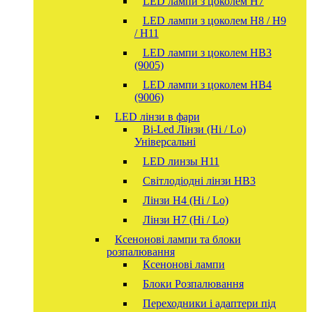
LED лампи з цоколем H7
LED лампи з цоколем H8 / H9
/ H11
LED лампи з цоколем HB3
(9005)
LED лампи з цоколем HB4
(9006)
LED лінзи в фари
Bi-Led Лінзи (Hi / Lo)
Універсальні
LED линзы H11
Світлодіодні лінзи HB3
Лінзи Н4 (Hi / Lo)
Лінзи Н7 (Hi / Lo)
Ксенонові лампи та блоки
розпалювання
Ксенонові лампи
Блоки Розпалювання
Переходники і адаптери під