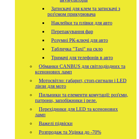
Затискачі для клем та затискачі з
роз'ємом прикурювача
Наклейки та плівки для авто
Перепакування фар
Розумні РК-ключі для авто
Табличка "Taxi" на скло
Тримачі для телефонів в авто
Обманки CANBUS для світлодіодних та
ксенонових ламп
Мотосвітло: габарит, стоп-сигнали і LED
лінзи для мото
Пильники та елементи комутації: роз'єми,
патрони, запобіжники і реле.
Перехідники для LED та ксенонових
ламп
Важелі підвіски
Розпродаж та Уцінка до -70%