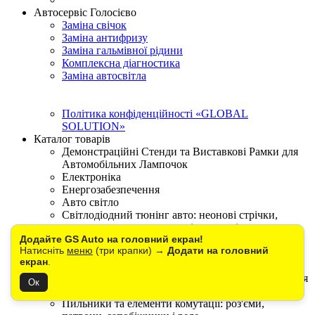
Автосервіс Голосієво
Заміна свічок
Заміна антифризу
Заміна гальмівної рідини
Комплексна діагностика
Заміна автосвітла
Політика конфіденційності «GLOBAL
SOLUTION»
Каталог товарів
Демонстраційні Стенди та Виставкові Рамки для
Автомобільних Лампочок
Електроніка
Енергозабезпечення
Авто світло
Світлодіодний тюнінг авто: неонові стрічки,
контролери та повторювачі поворотів
Додайте GS Auto на головний екран!
Автоаксесуари
Натисніть
меню
(три крапки) →
Додати на головний
Обманки CANBUS для світлодіодних та
екран
.
ксенонових ламп
Мотосвітло: габарит, стоп-сигнали і LED лінзи для
Ок
мото
Пильники та елементи комутації: роз'єми,