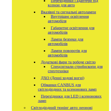
Переходники і адаптери під
ксенон для авто
Вказівні та сигнальні автолампи
Внутрішнє освітлення
автомобіля
Габаритне освітлення для
автомобілів
Лампи безпеки для
автомобілів
Лампи поворотів для
автомобілів
Додаткові фари та робоче світло
Спецсигнали стробоскопи для
спецтехніки
ДХО (Денні ходові вогні)
Обманки CANBUS для
світлодіодних та ксенонових ламп
Перехідники для LED і ксенонових
ламп
Світлодіодний тюнінг авто: неонові