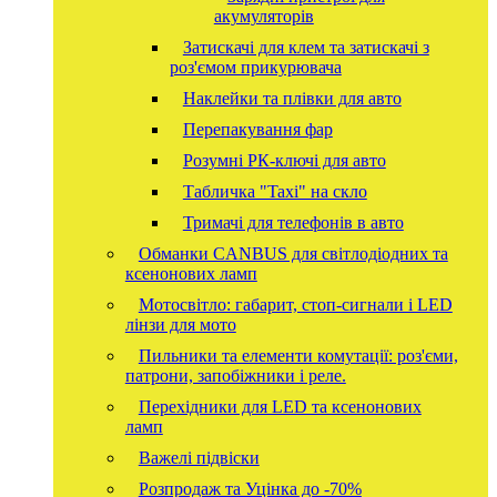
акумуляторів
Затискачі для клем та затискачі з
роз'ємом прикурювача
Наклейки та плівки для авто
Перепакування фар
Розумні РК-ключі для авто
Табличка "Taxi" на скло
Тримачі для телефонів в авто
Обманки CANBUS для світлодіодних та
ксенонових ламп
Мотосвітло: габарит, стоп-сигнали і LED
лінзи для мото
Пильники та елементи комутації: роз'єми,
патрони, запобіжники і реле.
Перехідники для LED та ксенонових
ламп
Важелі підвіски
Розпродаж та Уцінка до -70%