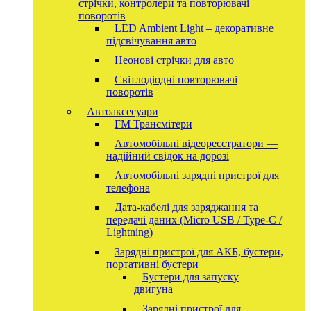
стрічки, контролери та повторювачі
поворотів
LED Ambient Light – декоративне
підсвічування авто
Неонові стрічки для авто
Світлодіодні повторювачі
поворотів
Автоаксесуари
FM Трансмітери
Автомобільні відеореєстратори —
надійний свідок на дорозі
Автомобільні зарядні пристрої для
телефона
Дата-кабелі для заряджання та
передачі даних (Micro USB / Type-C /
Lightning)
Зарядні пристрої для АКБ, бустери,
портативні бустери
Бустери для запуску
двигуна
Зарядні пристрої для