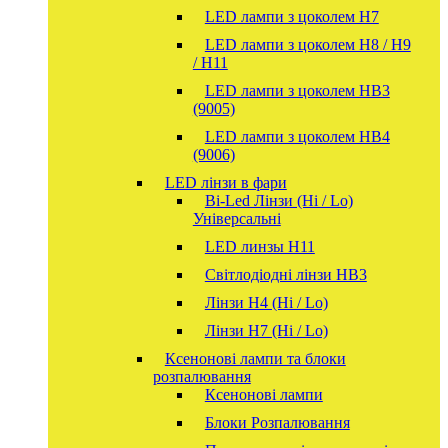
LED лампи з цоколем H7
LED лампи з цоколем H8 / H9
/ H11
LED лампи з цоколем HB3
(9005)
LED лампи з цоколем HB4
(9006)
LED лінзи в фари
Bi-Led Лінзи (Hi / Lo)
Універсальні
LED линзы H11
Світлодіодні лінзи HB3
Лінзи Н4 (Hi / Lo)
Лінзи Н7 (Hi / Lo)
Ксенонові лампи та блоки
розпалювання
Ксенонові лампи
Блоки Розпалювання