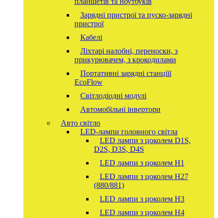
планшетів та ноутбуків
Зарядні пристрої та пуско-зарядні
пристрої
Кабелі
Ліхтарі налобні, переноски, з
прикурювачем, з крокодилами
Портативні зарядні станціїї
EcoFlow
Світлодіодні модулі
Автомобільні інвертори
Авто світло
LED-лампи головного світла
LED лампи з цоколем D1S,
D2S, D3S, D4S
LED лампи з цоколем H1
LED лампи з цоколем H27
(880/881)
LED лампи з цоколем H3
LED лампи з цоколем H4