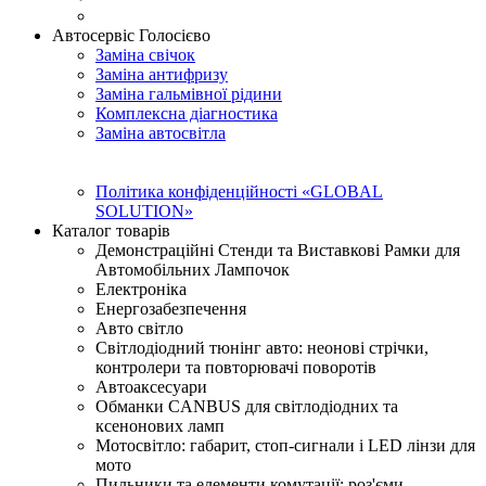
Автосервіс Голосієво
Заміна свічок
Заміна антифризу
Заміна гальмівної рідини
Комплексна діагностика
Заміна автосвітла
Політика конфіденційності «GLOBAL
SOLUTION»
Каталог товарів
Демонстраційні Стенди та Виставкові Рамки для
Автомобільних Лампочок
Електроніка
Енергозабезпечення
Авто світло
Світлодіодний тюнінг авто: неонові стрічки,
контролери та повторювачі поворотів
Автоаксесуари
Обманки CANBUS для світлодіодних та
ксенонових ламп
Мотосвітло: габарит, стоп-сигнали і LED лінзи для
мото
Пильники та елементи комутації: роз'єми,