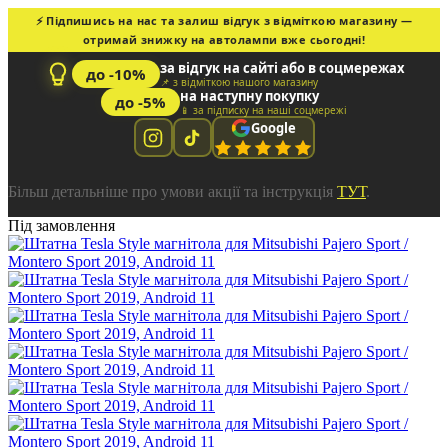
⚡ Підпишись на нас та залиш відгук з відміткою магазину —
отримай знижку на автолампи вже сьогодні!
за відгук на сайті або в соцмережах
до -10%
📌 з відміткою нашого магазину
на наступну покупку
до -5%
📱 за підписку на наші соцмережі
Google
Більш детальніше про умови акції та інструкція
ТУТ
.
Під замовлення