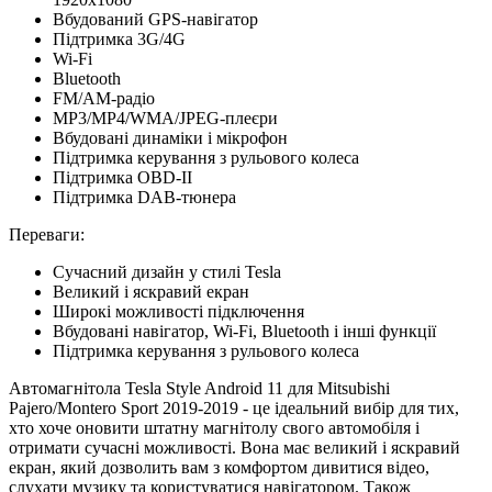
Вбудований GPS-навігатор
Підтримка 3G/4G
Wi-Fi
Bluetooth
FM/AM-радіо
MP3/MP4/WMA/JPEG-плеєри
Вбудовані динаміки і мікрофон
Підтримка керування з рульового колеса
Підтримка OBD-II
Підтримка DAB-тюнера
Переваги:
Сучасний дизайн у стилі Tesla
Великий і яскравий екран
Широкі можливості підключення
Вбудовані навігатор, Wi-Fi, Bluetooth і інші функції
Підтримка керування з рульового колеса
Автомагнітола Tesla Style Android 11 для Mitsubishi
Pajero/Montero Sport 2019-2019 - це ідеальний вибір для тих,
хто хоче оновити штатну магнітолу свого автомобіля і
отримати сучасні можливості. Вона має великий і яскравий
екран, який дозволить вам з комфортом дивитися відео,
слухати музику та користуватися навігатором. Також