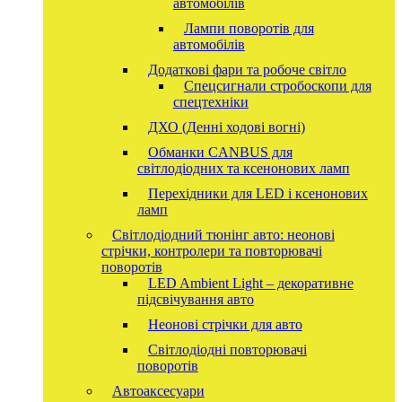
автомобілів
Лампи поворотів для
автомобілів
Додаткові фари та робоче світло
Спецсигнали стробоскопи для
спецтехніки
ДХО (Денні ходові вогні)
Обманки CANBUS для
світлодіодних та ксенонових ламп
Перехідники для LED і ксенонових
ламп
Світлодіодний тюнінг авто: неонові
стрічки, контролери та повторювачі
поворотів
LED Ambient Light – декоративне
підсвічування авто
Неонові стрічки для авто
Світлодіодні повторювачі
поворотів
Автоаксесуари