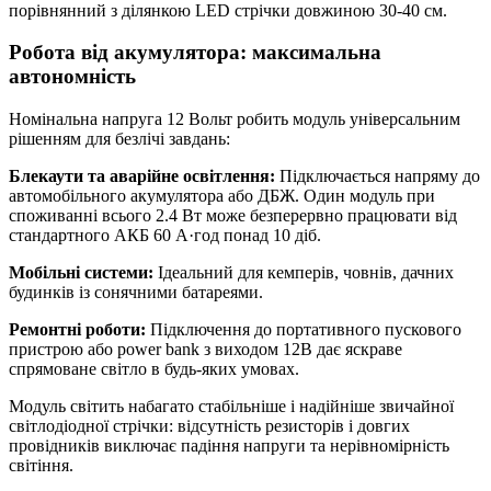
порівнянний з ділянкою LED стрічки довжиною 30-40 см.
Робота від акумулятора: максимальна
автономність
Номінальна напруга 12 Вольт робить модуль універсальним
рішенням для безлічі завдань:
Блекаути та аварійне освітлення:
Підключається напряму до
автомобільного акумулятора або ДБЖ. Один модуль при
споживанні всього 2.4 Вт може безперервно працювати від
стандартного АКБ 60 А·год понад 10 діб.
Мобільні системи:
Ідеальний для кемперів, човнів, дачних
будинків із сонячними батареями.
Ремонтні роботи:
Підключення до портативного пускового
пристрою або power bank з виходом 12В дає яскраве
спрямоване світло в будь-яких умовах.
Модуль світить набагато стабільніше і надійніше звичайної
світлодіодної стрічки: відсутність резисторів і довгих
провідників виключає падіння напруги та нерівномірність
світіння.