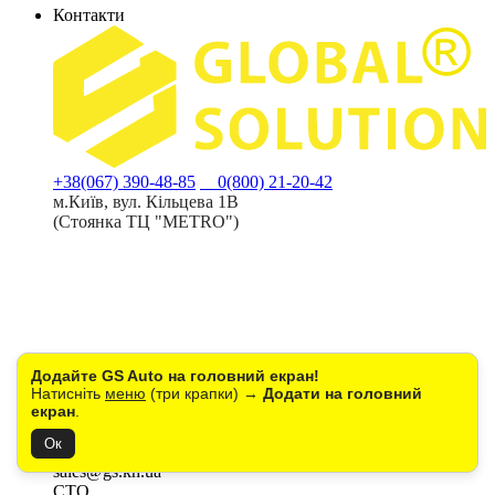
Контакти
+38(067) 390-48-85
0(800) 21-20-42
м.Київ, вул. Кільцева 1В
(Стоянка ТЦ "METRO")
Додайте GS Auto на головний екран!
Натисніть
меню
(три крапки) →
Додати на головний
Пн-Пт: з 9:00 до 18:00
екран
.
Сб: з 10:00 до 16:00
Ок
Нд: вихідний
sales@gs.kh.ua
СТО