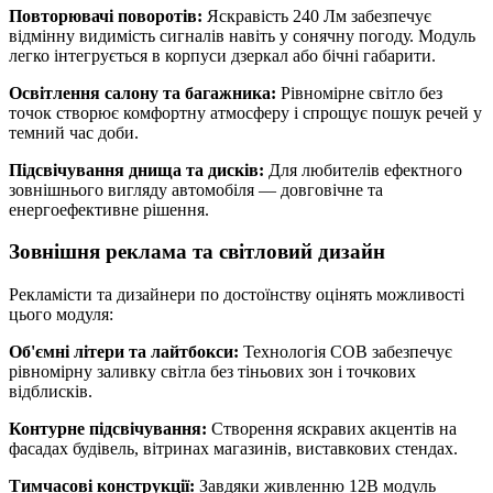
Повторювачі поворотів:
Яскравість 240 Лм забезпечує
відмінну видимість сигналів навіть у сонячну погоду. Модуль
легко інтегрується в корпуси дзеркал або бічні габарити.
Освітлення салону та багажника:
Рівномірне світло без
точок створює комфортну атмосферу і спрощує пошук речей у
темний час доби.
Підсвічування днища та дисків:
Для любителів ефектного
зовнішнього вигляду автомобіля — довговічне та
енергоефективне рішення.
Зовнішня реклама та світловий дизайн
Рекламісти та дизайнери по достоїнству оцінять можливості
цього модуля:
Об'ємні літери та лайтбокси:
Технологія COB забезпечує
рівномірну заливку світла без тіньових зон і точкових
відблисків.
Контурне підсвічування:
Створення яскравих акцентів на
фасадах будівель, вітринах магазинів, виставкових стендах.
Тимчасові конструкції:
Завдяки живленню 12В модуль