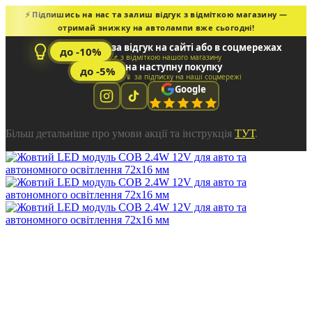
⚡ Підпишись на нас та залиш відгук з відміткою магазину —
отримай знижку на автолампи вже сьогодні!
за відгук на сайті або в соцмережах
до -10%
📌 з відміткою нашого магазину
на наступну покупку
до -5%
📱 за підписку на наші соцмережі
Google
Більш детальніше про умови акції та інструкція
ТУТ
.