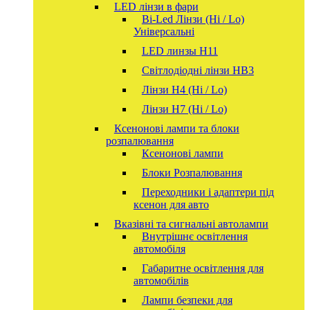
LED лінзи в фари
Bi-Led Лінзи (Hi / Lo)
Універсальні
LED линзы H11
Світлодіодні лінзи HB3
Лінзи Н4 (Hi / Lo)
Лінзи Н7 (Hi / Lo)
Ксенонові лампи та блоки
розпалювання
Ксенонові лампи
Блоки Розпалювання
Переходники і адаптери під
ксенон для авто
Вказівні та сигнальні автолампи
Внутрішнє освітлення
автомобіля
Габаритне освітлення для
автомобілів
Лампи безпеки для