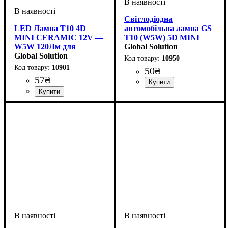
Світлодіодна
LED Лампа T10 4D
автомобільна лампа GS
MINI CERAMIC 12V —
T10 (W5W) 5D MINI
W5W 120Лм для
CRISTAL CERAMIC 10-
Global Solution
Габаритів
Global Solution
15V White
10950
10901
50
₴
57
₴
Призначення лампи
Колір:
Напруга, V
Кольорова Температура
Кількість в упаковці
: Білий
: 10-15V
:
: 1 шт.
:
Габаритні вогні
6000 K
Призначення лампи
Колір:
Напруга, V
Кількість в упаковці
: Білий
: 10-15V
:
: 1 шт.
Габаритні вогні