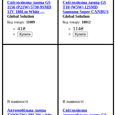
Світлодіодна лампа GS
Світлодіодна лампа GS
1156 (P21W) 5730-9SMD
T10 (W5W) 12SMD
12V 180Lm White —
Samsung Super CANBUS
Одноконтактна LED
Global Solution
500Lm 5W — Рішення
Global Solution
лампа
без помилок
11009
10012
41
₴
114
₴
Призначення лампи
Колір:
Тип світлодіодного елементу
Кількість світлодіодів
Напруга, V
Кількість в упаковці
: Білий
: 12V
:
: 1 шт.
: 9
:
Призначення лампи
Колір:
Тип світлодіодного елементу
Кількість світлодіодів
Напруга, V
Кількість в упаковці
: Білий
: 12V
:
: 1 шт.
: 12
Габаритні вогні,
5730SMD
SMD
Габаритні вогні
Samsung
SMD
Поворотники
Автомобільна лампа
Світлодіодна
Т10(W5W)-РН-3W white
автомобільна лампа GS