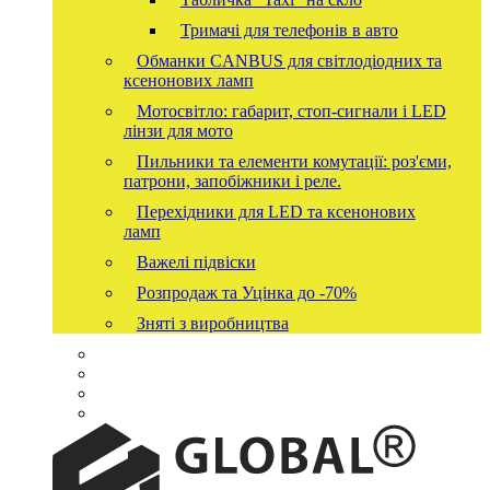
Тримачі для телефонів в авто
Обманки CANBUS для світлодіодних та
ксенонових ламп
Мотосвітло: габарит, стоп-сигнали і LED
лінзи для мото
Пильники та елементи комутації: роз'єми,
патрони, запобіжники і реле.
Перехідники для LED та ксенонових
ламп
Важелі підвіски
Розпродаж та Уцінка до -70%
Зняті з виробництва