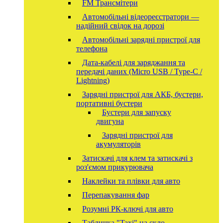
FM Трансмітери
Автомобільні відеореєстратори —
надійний свідок на дорозі
Автомобільні зарядні пристрої для
телефона
Дата-кабелі для заряджання та
передачі даних (Micro USB / Type-C /
Lightning)
Зарядні пристрої для АКБ, бустери,
портативні бустери
Бустери для запуску
двигуна
Зарядні пристрої для
акумуляторів
Затискачі для клем та затискачі з
роз'ємом прикурювача
Наклейки та плівки для авто
Перепакування фар
Розумні РК-ключі для авто
Табличка "Taxi" на скло