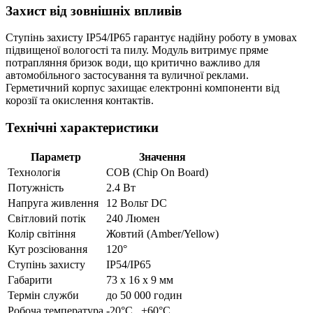
Захист від зовнішніх впливів
Ступінь захисту IP54/IP65 гарантує надійну роботу в умовах
підвищеної вологості та пилу. Модуль витримує пряме
потрапляння бризок води, що критично важливо для
автомобільного застосування та вуличної реклами.
Герметичний корпус захищає електронні компоненти від
корозії та окислення контактів.
Технічні характеристики
Параметр
Значення
Технологія
COB (Chip On Board)
Потужність
2.4 Вт
Напруга живлення
12 Вольт DC
Світловий потік
240 Люмен
Колір світіння
Жовтий (Amber/Yellow)
Кут розсіювання
120°
Ступінь захисту
IP54/IP65
Габарити
73 х 16 х 9 мм
Термін служби
до 50 000 годин
Робоча температура
-20°C...+60°C