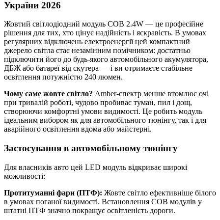
України 2026
Жовтий світлодіодний модуль COB 2.4W — це професійне
рішення для тих, хто цінує надійність і яскравість. В умовах
регулярних відключень електроенергії цей компактний
джерело світла стає незамінним помічником: достатньо
підключити його до будь-якого автомобільного акумулятора,
ДБЖ або батареї від скутера — і ви отримаєте стабільне
освітлення потужністю 240 люмен.
Чому саме жовте світло?
Amber-спектр менше втомлює очі
при тривалій роботі, чудово пробиває туман, пил і дощ,
створюючи комфортні умови видимості. Це робить модуль
ідеальним вибором як для автомобільного тюнінгу, так і для
аварійного освітлення вдома або майстерні.
Застосування в автомобільному тюнінгу
Для власників авто цей LED модуль відкриває широкі
можливості:
Протитуманні фари (ПТФ):
Жовте світло ефективніше білого
в умовах поганої видимості. Встановлення COB модулів у
штатні ПТФ значно покращує освітленість дороги.