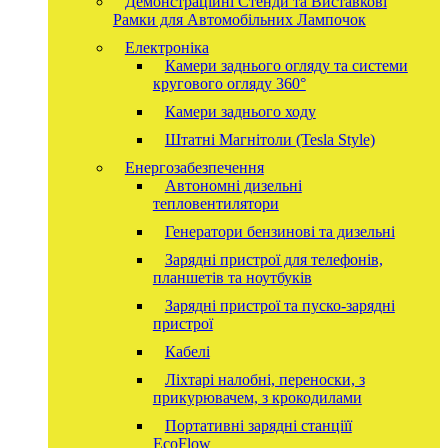
Демонстраційні Стенди та Виставкові
Рамки для Автомобільних Лампочок
Електроніка
Камери заднього огляду та системи
кругового огляду 360°
Камери заднього ходу
Штатні Магнітоли (Tesla Style)
Енергозабезпечення
Автономні дизельні
тепловентилятори
Генератори бензинові та дизельні
Зарядні пристрої для телефонів,
планшетів та ноутбуків
Зарядні пристрої та пуско-зарядні
пристрої
Кабелі
Ліхтарі налобні, переноски, з
прикурювачем, з крокодилами
Портативні зарядні станціїї
EcoFlow