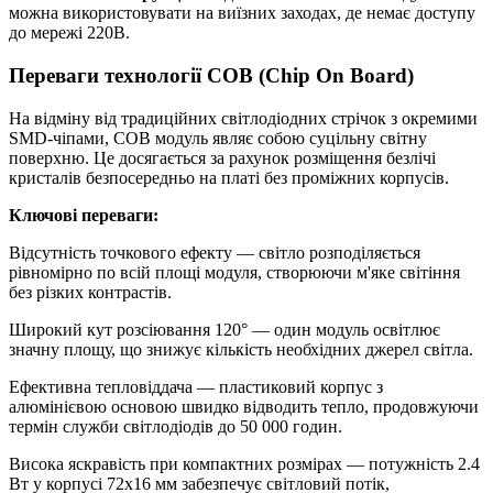
можна використовувати на виїзних заходах, де немає доступу
до мережі 220В.
Переваги технології COB (Chip On Board)
На відміну від традиційних світлодіодних стрічок з окремими
SMD-чіпами, COB модуль являє собою суцільну світну
поверхню. Це досягається за рахунок розміщення безлічі
кристалів безпосередньо на платі без проміжних корпусів.
Ключові переваги:
Відсутність точкового ефекту — світло розподіляється
рівномірно по всій площі модуля, створюючи м'яке світіння
без різких контрастів.
Широкий кут розсіювання 120° — один модуль освітлює
значну площу, що знижує кількість необхідних джерел світла.
Ефективна тепловіддача — пластиковий корпус з
алюмінієвою основою швидко відводить тепло, продовжуючи
термін служби світлодіодів до 50 000 годин.
Висока яскравість при компактних розмірах — потужність 2.4
Вт у корпусі 72х16 мм забезпечує світловий потік,