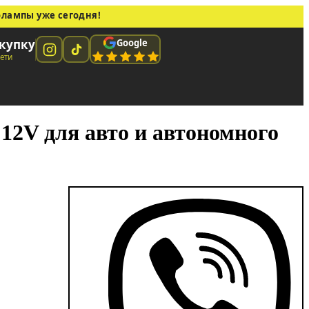
олампы уже сегодня!
Google
купку
сети
2V для авто и автономного