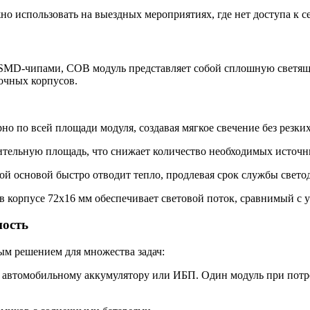
о использовать на выездных мероприятиях, где нет доступа к с
SMD-чипами, COB модуль представляет собой сплошную светящую
очных корпусов.
о по всей площади модуля, создавая мягкое свечение без резких
тельную площадь, что снижает количество необходимых источни
 основой быстро отводит тепло, продлевая срок службы светоди
в корпусе 72х16 мм обеспечивает световой поток, сравнимый с 
ность
ым решением для множества задач:
автомобильному аккумулятору или ИБП. Один модуль при потреб