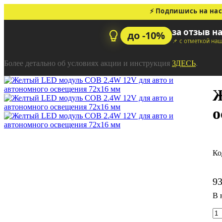
⚡ Подпишись на нас
за отзыв н
до -10%
📌 с отметкой на
Более детально об условиях акции и инструкция
ЗДЕСЬ
.
Ж
о
9