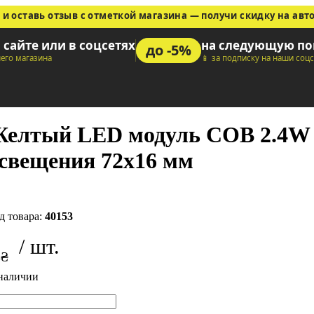
 и оставь отзыв с отметкой магазина — получи скидку на авт
а сайте или в соцсетях
на следующую по
до -5%
шего магазина
📱 за подписку на наши соц
елтый LED модуль COB 2.4W 1
свещения 72х16 мм
40153
3
₴