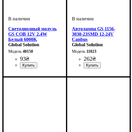
Светодиодный модуль
Автолампа GS 1156-
GS СОВ 12V 2.4W
3030-23SMD 12-24V
Белый 6000K
Canbus
Global Solution
Global Solution
40150
11023
93
₴
262
₴
Тип светодиодного элемента
Напряжение, V
Мощность, W
: 2.4W
: 12V
:
Назначение лампы
Тип светодиодного элемента
Количество светодиодов
Напряжение, V
Количество в упаковке
: 12-24V
: Стоп-
: 1
:
:
COB
сигналы
Samsung
23SMD
шт.