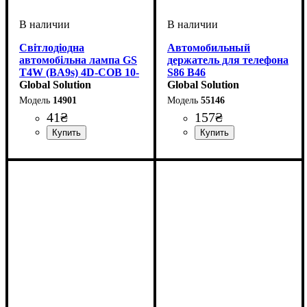
Світлодіодна
Автомобильный
автомобільна лампа GS
держатель для телефона
T4W (BA9s) 4D-COB 10-
S86 B46
15V Mini White
Global Solution
Global Solution
14901
55146
41
₴
157
₴
Назначение лампы
Цвет:
Тип светодиодного элемента
Напряжение, V
Количество в упаковке
: Белый
: 10-15V
:
: 1
:
Габаритные огни,
COB
шт.
Приборная панель