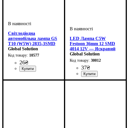
Світлодіодна
автомобільна лампа GS
LED Лампа C5W
T10 (W5W) 2835-3SMD
Festoon 36mm 12 SMD
МАТ Mini 10-15V White
Global Solution
4014 12V — Яскравий
Білий
Global Solution
10577
30012
26
₴
37
₴
Призначення лампи
Тип світлодіодного елементу
Кількість світлодіодів
Напруга, V
Кількість в упаковці
: 10-15V
:
: 1 шт.
: 3
:
Габаритні вогні
2835SMD
SMD
Призначення лампи
Колір:
Тип світлодіодного елементу
Кількість світлодіодів
Напруга, V
Кількість в упаковці
: Білий
: 12V
:
: 1 шт.
: 12
Освітлення салону
4014SMD
SMD