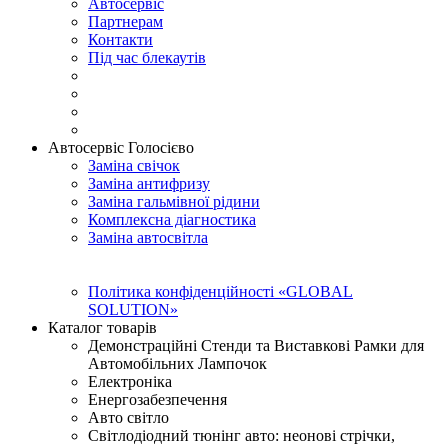
Автосервіс
Партнерам
Контакти
Під час блекаутів
Автосервіс Голосієво
Заміна свічок
Заміна антифризу
Заміна гальмівної рідини
Комплексна діагностика
Заміна автосвітла
Політика конфіденційності «GLOBAL
SOLUTION»
Каталог товарів
Демонстраційні Стенди та Виставкові Рамки для
Автомобільних Лампочок
Електроніка
Енергозабезпечення
Авто світло
Світлодіодний тюнінг авто: неонові стрічки,