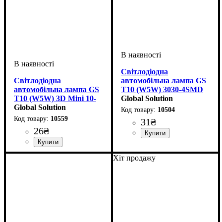
Світлодіодна
Світлодіодна
автомобільна лампа GS
автомобільна лампа GS
T10 (W5W) 3030-4SMD
T10 (W5W) 3D Mini 10-
CREE Samsung 12V
Global Solution
15V White
Global Solution
White
10504
10559
31
₴
26
₴
Призначення лампи
Тип світлодіодного елементу
Кількість світлодіодів
Напруга, V
Кількість в упаковці
: 12V
:
: 1 шт.
: 4
Габаритні вогні
CREE
SMD
Призначення лампи
Напруга, V
Кількість в упаковці
: 10-15V
:
: 1 шт.
Хіт продажу
Габаритні вогні