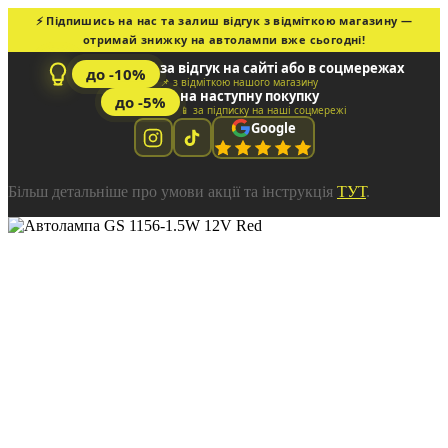
⚡ Підпишись на нас та залиш відгук з відміткою магазину —
отримай знижку на автолампи вже сьогодні!
за відгук на сайті або в соцмережах
до -10%
📌 з відміткою нашого магазину
на наступну покупку
до -5%
📱 за підписку на наші соцмережі
Google
Більш детальніше про умови акції та інструкція
ТУТ
.