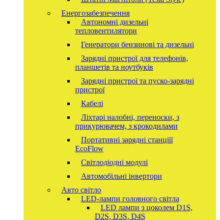
Енергозабезпечення
Автономні дизельні
тепловентилятори
Генератори бензинові та дизельні
Зарядні пристрої для телефонів,
планшетів та ноутбуків
Зарядні пристрої та пуско-зарядні
пристрої
Кабелі
Ліхтарі налобні, переноски, з
прикурювачем, з крокодилами
Портативні зарядні станціїї
EcoFlow
Світлодіодні модулі
Автомобільні інвертори
Авто світло
LED-лампи головного світла
LED лампи з цоколем D1S,
D2S, D3S, D4S