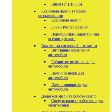
Лінзи Н7 (Hi / Lo)
Ксенонові лампи та блоки
розпалювання
Ксенонові лампи
Блоки Розпалювання
Переходники і адаптери під
ксенон для авто
Вказівні та сигнальні автолампи
Внутрішнє освітлення
автомобіля
Габаритне освітлення для
автомобілів
Лампи безпеки для
автомобілів
Лампи поворотів для
автомобілів
Додаткові фари та робоче світло
Спецсигнали стробоскопи для
спецтехніки