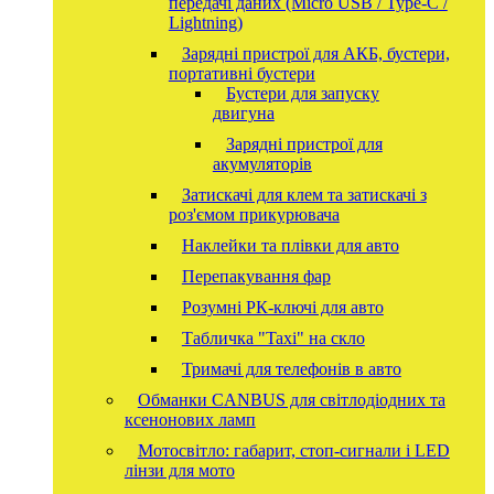
передачі даних (Micro USB / Type-C /
Lightning)
Зарядні пристрої для АКБ, бустери,
портативні бустери
Бустери для запуску
двигуна
Зарядні пристрої для
акумуляторів
Затискачі для клем та затискачі з
роз'ємом прикурювача
Наклейки та плівки для авто
Перепакування фар
Розумні РК-ключі для авто
Табличка "Taxi" на скло
Тримачі для телефонів в авто
Обманки CANBUS для світлодіодних та
ксенонових ламп
Мотосвітло: габарит, стоп-сигнали і LED
лінзи для мото