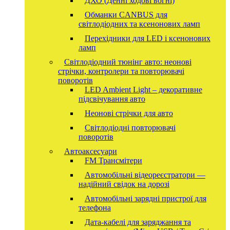
ДХО (Денні ходові вогні)
Обманки CANBUS для
світлодіодних та ксенонових ламп
Перехідники для LED і ксенонових
ламп
Світлодіодний тюнінг авто: неонові
стрічки, контролери та повторювачі
поворотів
LED Ambient Light – декоративне
підсвічування авто
Неонові стрічки для авто
Світлодіодні повторювачі
поворотів
Автоаксесуари
FM Трансмітери
Автомобільні відеореєстратори —
надійний свідок на дорозі
Автомобільні зарядні пристрої для
телефона
Дата-кабелі для заряджання та