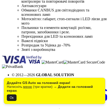
контролери та повторювачі поворотів
Автоаксесуари
Обманки CANBUS для світлодіодних та
ксенонових ламп
Мотосвітло: габарит, стоп-сигнали і LED лінзи для
мото
Пильники та елементи комутації: роз'єми,
патрони, запобіжники і реле.
Перехідники для LED та ксенонових ламп
Важелі підвіски
Розпродаж та Уцінка до -70%
Зняті з виробництва
© 2012—2026
GLOBAL SOLUTION
Створення інтернет магазину
Додайте GS Auto на головний екран!
і технічна підтримка
Натисніть
меню
(три крапки) →
Додати на головний
екран
.
Ок