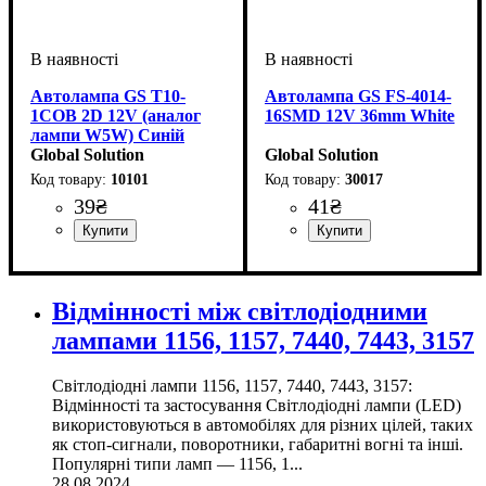
Автолампа GS T10-
Автолампа GS FS-4014-
1COB 2D 12V (аналог
16SMD 12V 36mm White
лампи W5W) Синій
Global Solution
Global Solution
10101
30017
39
₴
41
₴
Призначення лампи
Колір:
Тип світлодіодного елементу
Кількість світлодіодів
Напруга, V
Потужність, W
Кількість в упаковці
: Блакитний
: 12V
: 0.3W
:
: 1 шт.
: 1
:
Призначення лампи
Колір:
Тип світлодіодного елементу
Кількість світлодіодів
Напруга, V
Кількість в упаковці
: Білий
: 12V
:
: 1 шт.
: 16
Габаритні вогні
COB
SMD
Освітлення салону
4014SMD
SMD
Відмінності між світлодіодними
лампами 1156, 1157, 7440, 7443, 3157
Світлодіодні лампи 1156, 1157, 7440, 7443, 3157:
Відмінності та застосування Світлодіодні лампи (LED)
використовуються в автомобілях для різних цілей, таких
як стоп-сигнали, поворотники, габаритні вогні та інші.
Популярні типи ламп — 1156, 1...
28.08.2024