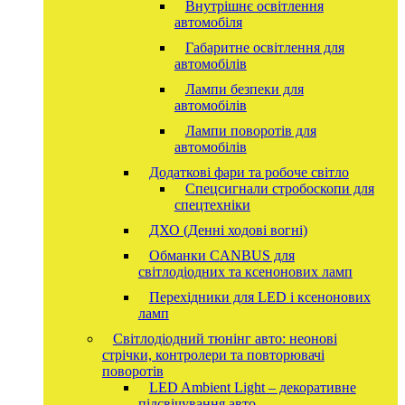
Внутрішнє освітлення
автомобіля
Габаритне освітлення для
автомобілів
Лампи безпеки для
автомобілів
Лампи поворотів для
автомобілів
Додаткові фари та робоче світло
Спецсигнали стробоскопи для
спецтехніки
ДХО (Денні ходові вогні)
Обманки CANBUS для
світлодіодних та ксенонових ламп
Перехідники для LED і ксенонових
ламп
Світлодіодний тюнінг авто: неонові
стрічки, контролери та повторювачі
поворотів
LED Ambient Light – декоративне
підсвічування авто