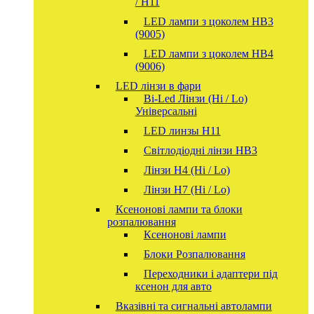
/ H11
LED лампи з цоколем HB3
(9005)
LED лампи з цоколем HB4
(9006)
LED лінзи в фари
Bi-Led Лінзи (Hi / Lo)
Універсальні
LED линзы H11
Світлодіодні лінзи HB3
Лінзи Н4 (Hi / Lo)
Лінзи Н7 (Hi / Lo)
Ксенонові лампи та блоки
розпалювання
Ксенонові лампи
Блоки Розпалювання
Переходники і адаптери під
ксенон для авто
Вказівні та сигнальні автолампи