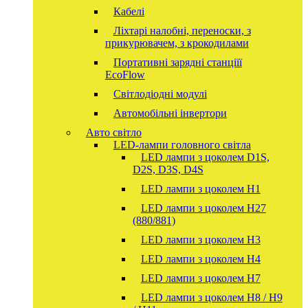
Кабелі
Ліхтарі налобні, переноски, з
прикурювачем, з крокодилами
Портативні зарядні станціїї
EcoFlow
Світлодіодні модулі
Автомобільні інвертори
Авто світло
LED-лампи головного світла
LED лампи з цоколем D1S,
D2S, D3S, D4S
LED лампи з цоколем H1
LED лампи з цоколем H27
(880/881)
LED лампи з цоколем H3
LED лампи з цоколем H4
LED лампи з цоколем H7
LED лампи з цоколем H8 / H9