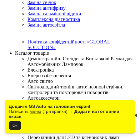
Заміна свічок
Заміна антифризу
Заміна гальмівної рідини
Комплексна діагностика
Заміна автосвітла
Політика конфіденційності «GLOBAL
SOLUTION»
Каталог товарів
Демонстраційні Стенди та Виставкові Рамки для
Автомобільних Лампочок
Електроніка
Енергозабезпечення
Авто світло
Світлодіодний тюнінг авто: неонові стрічки,
контролери та повторювачі поворотів
Автоаксесуари
Обманки CANBUS для світлодіодних та
Додайте GS Auto на головний екран!
ксенонових ламп
Натисніть
меню
(три крапки) →
Додати на головний
Мотосвітло: габарит, стоп-сигнали і LED лінзи для
екран
.
мото
Ок
Пильники та елементи комутації: роз'єми,
патрони, запобіжники і реле.
Перехідники для LED та ксенонових ламп