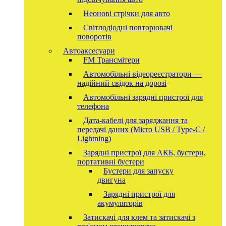
Неонові стрічки для авто
Світлодіодні повторювачі
поворотів
Автоаксесуари
FM Трансмітери
Автомобільні відеореєстратори —
надійний свідок на дорозі
Автомобільні зарядні пристрої для
телефона
Дата-кабелі для заряджання та
передачі даних (Micro USB / Type-C /
Lightning)
Зарядні пристрої для АКБ, бустери,
портативні бустери
Бустери для запуску
двигуна
Зарядні пристрої для
акумуляторів
Затискачі для клем та затискачі з