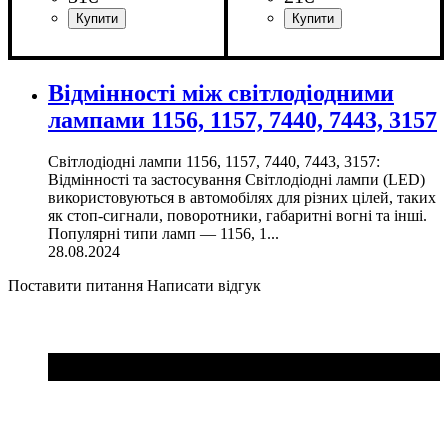
Призначення лампи
Колір:
Тип світлодіодного елементу
Кількість світлодіодів
Напруга, V
Кількість в упаковці
: Білий
: 12V
:
: 1 шт.
: 6
:
Призначення лампи
Колір:
Тип світлодіодного елементу
Кількість світлодіодів
Напруга, V
Кількість в упаковці
: Білий
: 12V
:
: 1 шт.
: 2
Габаритні вогні
2835SMD
SMD
Габаритні вогні
5630SMD
SMD
Відмінності між світлодіодними
лампами 1156, 1157, 7440, 7443, 3157
Світлодіодні лампи 1156, 1157, 7440, 7443, 3157:
Відмінності та застосування Світлодіодні лампи (LED)
використовуються в автомобілях для різних цілей, таких
як стоп-сигнали, поворотники, габаритні вогні та інші.
Популярні типи ламп — 1156, 1...
28.08.2024
Поставити питання
Написати відгук