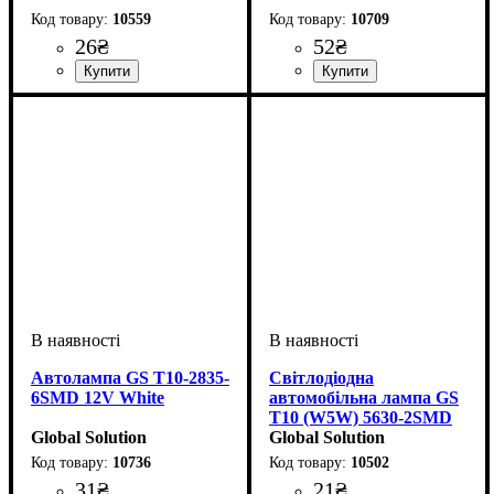
габаритів
10559
10709
26
₴
52
₴
Призначення лампи
Напруга, V
Кількість в упаковці
: 10-15V
:
: 1 шт.
Призначення лампи
Колір:
Напруга, V
Кількість в упаковці
: Білий
: 12V
:
: 1 шт.
Габаритні вогні
Габаритні вогні
Автолампа GS T10-2835-
Світлодіодна
6SMD 12V White
автомобільна лампа GS
T10 (W5W) 5630-2SMD
Global Solution
12V White
Global Solution
10736
10502
31
₴
21
₴