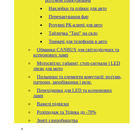
роз'ємом прикурювача
Наклейки та плівки для авто
Перепакування фар
Розумні РК-ключі для авто
Табличка "Taxi" на скло
Тримачі для телефонів в авто
Обманки CANBUS для світлодіодних та
ксенонових ламп
Мотосвітло: габарит, стоп-сигнали і LED
лінзи для мото
Пильники та елементи комутації: роз'єми,
патрони, запобіжники і реле.
Перехідники для LED та ксенонових
ламп
Важелі підвіски
Розпродаж та Уцінка до -70%
Зняті з виробництва