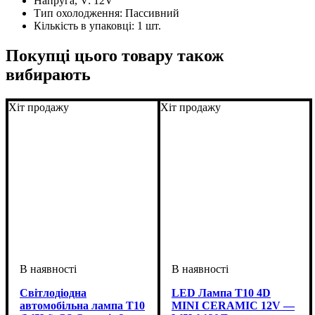
Напруга, V:
12V
Тип охолодження:
Пассивний
Кількість в упаковці:
1 шт.
Покупці цього товару також
вибирають
Хіт продажу
Хіт продажу
Світлодіодна
LED Лампа T10 4D
автомобільна лампа T10
MINI CERAMIC 12V —