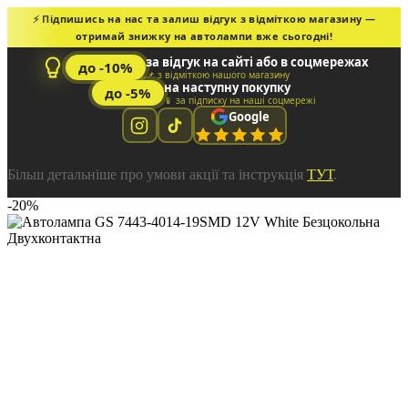
⚡ Підпишись на нас та залиш відгук з відміткою магазину —
отримай знижку на автолампи вже сьогодні!
за відгук на сайті або в соцмережах
до -10%
📌 з відміткою нашого магазину
на наступну покупку
до -5%
📱 за підписку на наші соцмережі
Google
Більш детальніше про умови акції та інструкція
ТУТ
.
-20%