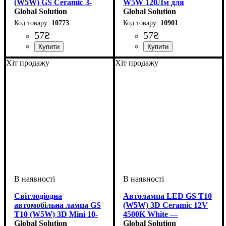
(W5W) GS Ceramic 3-
W5W 120Лм для
SMD 2835 12V White
Global Solution
Габаритів
Global Solution
10773
10901
57
₴
57
₴
Призначення лампи
Колір:
Тип світлодіодного елементу
Кількість світлодіодів
Напруга, V
Кількість в упаковці
: Білий
: 12V
:
: 1 шт.
: 3
:
Призначення лампи
Колір:
Напруга, V
Кількість в упаковці
: Білий
: 10-15V
:
: 1 шт.
Хіт продажу
Хіт продажу
Габаритні вогні
2835SMD
SMD
Габаритні вогні
Світлодіодна
Автолампа LED GS T10
автомобільна лампа GS
(W5W) 3D Ceramic 12V
T10 (W5W) 3D Mini 10-
4500K White —
15V White
Global Solution
керамічна лампа для
Global Solution