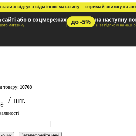
а залиш відгук з відміткою магазину — отримай знижку на ав
а сайті або в соцмережах
на наступну п
до -5%
ашого магазину
📱 за підписку на наші 
вітлодіодна керамічна автомобільна
hite
10708
1
₴
 кошик
Зателефонуйте мені