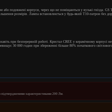
 або подовжені корпуси, через що не поміщаються у вузькі гнізда. GS 
ьшення розмірів. Лампа встановлюється у будь-який T10-патрон без доро
авіть при безперервній роботі. Кристал CREE у керамічному корпусі не з
ревищує 30 000 годин при збереженні більше 80% початкового світловог
 з підтвердженими характеристиками 200 Лм.