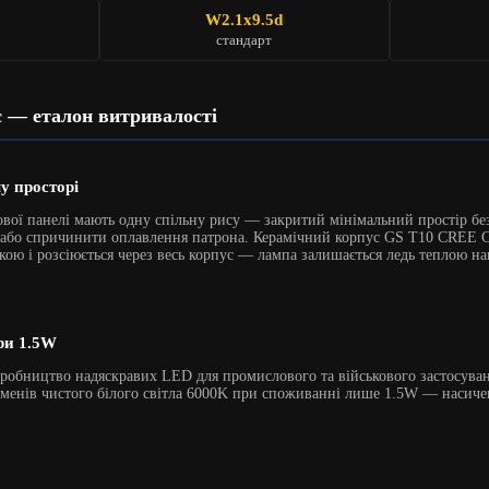
W2.1x9.5d
стандарт
c — еталон витривалості
у просторі
ової панелі мають одну спільну рису — закритий мінімальний простір бе
 або спричинити оплавлення патрона. Керамічний корпус GS T10 CREE Ce
ою і розсіюється через весь корпус — лампа залишається ледь теплою нав
ри 1.5W
робництво надяскравих LED для промислового та військового застосуван
юменів чистого білого світла 6000K при споживанні лише 1.5W — насичен