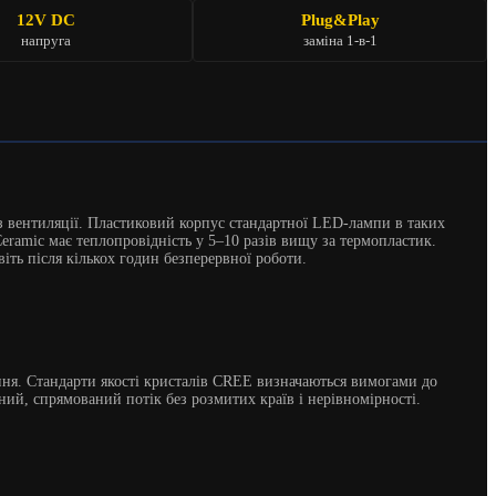
12V DC
Plug&Play
напруга
заміна 1-в-1
з вентиляції. Пластиковий корпус стандартної LED-лампи в таких
ramic має теплопровідність у 5–10 разів вищу за термопластик.
іть після кількох годин безперервної роботи.
ня. Стандарти якості кристалів CREE визначаються вимогами до
ий, спрямований потік без розмитих країв і нерівномірності.