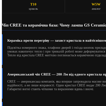
T10
W5W
цоколь
аналог
Чіп CREE та керамічна база: Чому лампа GS Cerami
Кераміка проти перегріву — захист кристала в найтіснішом
Підсвітка номерного знака, плафони дверей і гнізда кнопок прилад
умовах накопичує тепло і при тривалій роботі може деформуватися
Тепло від кристала CREE миттєво поглинається керамічною підкладк
Американський чіп CREE — 200 Лм від одного кристала п
CREE — американська компанія, яка вперше запровадила масове ви
надійності, а не лише яскравості. Один кристал CREE видає 200 Л
Габаритні вогні стають чіткими та виразними вдень і вночі.