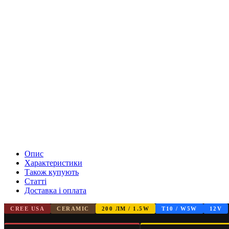
Опис
Характеристики
Також купують
Статті
Доставка і оплата
CREE USA
CERAMIC
200 ЛМ / 1.5W
T10 / W5W
12V