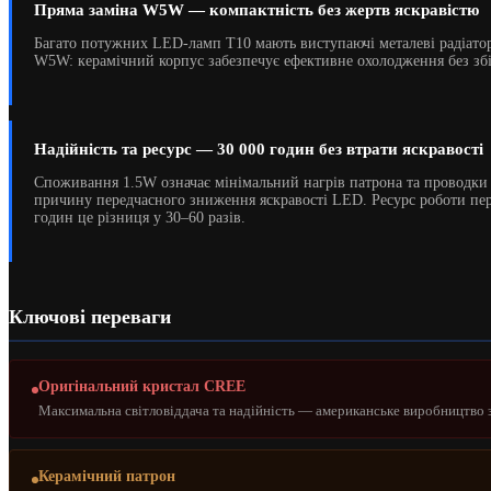
Пряма заміна W5W — компактність без жертв яскравістю
Багато потужних LED-ламп T10 мають виступаючі металеві радіатори
W5W: керамічний корпус забезпечує ефективне охолодження без збіл
Надійність та ресурс — 30 000 годин без втрати яскравості
Споживання 1.5W означає мінімальний нагрів патрона та проводки н
причину передчасного зниження яскравості LED. Ресурс роботи пе
годин це різниця у 30–60 разів.
Ключові переваги
Оригінальний кристал CREE
Максимальна світловіддача та надійність — американське виробництво
Керамічний патрон