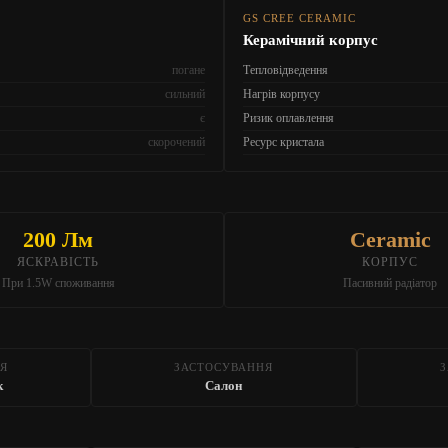
GS CREE CERAMIC
Керамічний корпус
погане
Тепловідведення
сильний
Нагрів корпусу
є
Ризик оплавлення
скорочений
Ресурс кристала
200 Лм
Ceramic
ЯСКРАВІСТЬ
КОРПУС
При 1.5W споживання
Пасивний радіатор
Я
ЗАСТОСУВАННЯ
к
Салон