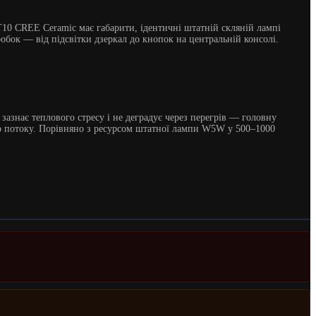
T10 CREE Ceramic має габарити, ідентичні штатній скляній лампі
бок — від підсвітки дзеркал до кнопок на центральній консолі.
азнає теплового стресу і не деградує через перегрів — головну
о потоку. Порівняно з ресурсом штатної лампи W5W у 500–1000