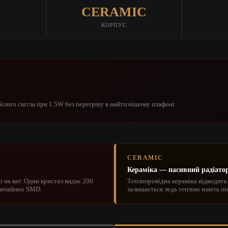
CERAMIC
КОРПУС
лого світла при 1.5W без перегріву в найтіснішому плафоні
CERAMIC
Кераміка — пасивний радіатор
на ват. Один кристал видає 200
Теплопровідна кераміка відводить 
звичайних SMD.
залишається ледь теплою навіть пі