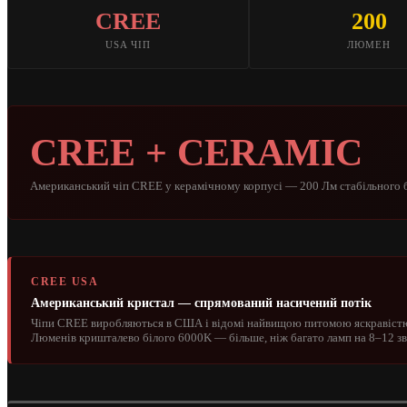
CREE
200
USA ЧІП
ЛЮМЕН
CREE + CERAMIC
Американський чіп CREE у керамічному корпусі — 200 Лм стабільного бі
CREE USA
Американський кристал — спрямований насичений потік
Чіпи CREE виробляються в США і відомі найвищою питомою яскравістю 
Люменів кришталево білого 6000K — більше, ніж багато ламп на 8–12 