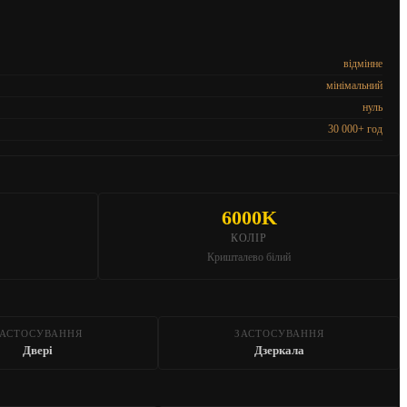
відмінне
мінімальний
нуль
30 000+ год
6000K
КОЛІР
Кришталево білий
ЗАСТОСУВАННЯ
ЗАСТОСУВАННЯ
Двері
Дзеркала