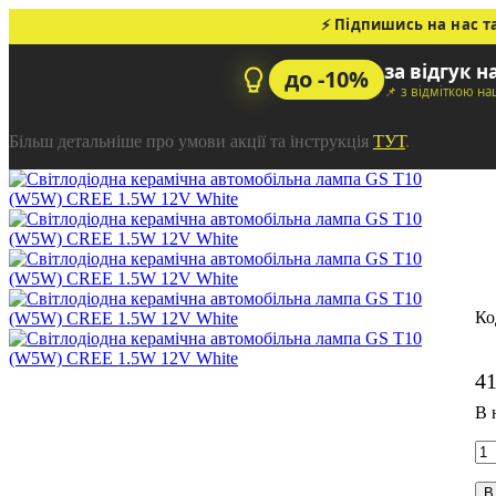
⚡ Підпишись на нас т
за відгук н
до -10%
📌 з відміткою н
Більш детальніше про умови акції та інструкція
ТУТ
.
С
W
4
В