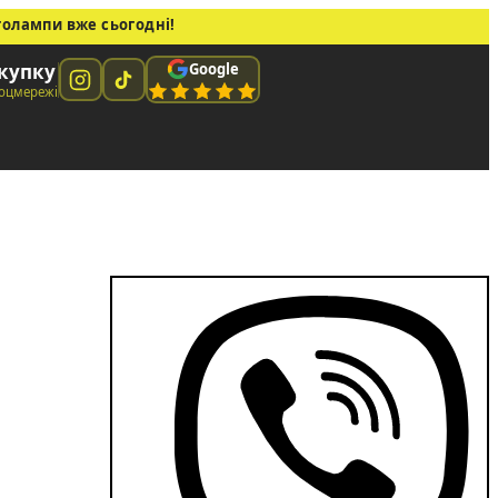
толампи вже сьогодні!
Google
окупку
соцмережі
 лампа GS T10 (W5W) CREE 1.5W 12V