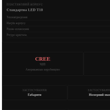
ПЛАСТИКОВИЙ КОРПУС
Стандартна LED T10
Тепловідведення
Нагрів корпусу
Ризик оплавлення
Ресурс кристала
CREE
ЧІП
Американське виробництво
ЗАСТОСУВАННЯ
ЗАСТОСУВАНН
Габарити
Номерний зна