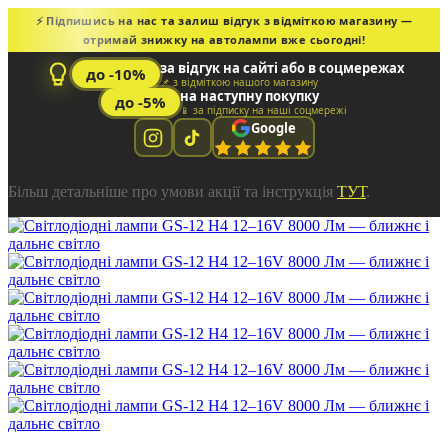
⚡ Підпишись на нас та залиш відгук з відміткою магазину —
отримай знижку на автолампи вже сьогодні!
за відгук на сайті або в соцмережах
до -10%
📌 з відміткою нашого магазину
на наступну покупку
до -5%
📱 за підписку на наші соцмережі
Google
Більш детальніше про умови акції та інструкція
ТУТ
.