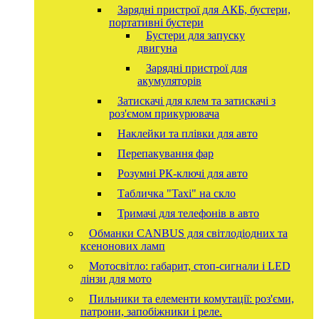
Зарядні пристрої для АКБ, бустери,
портативні бустери
Бустери для запуску
двигуна
Зарядні пристрої для
акумуляторів
Затискачі для клем та затискачі з
роз'ємом прикурювача
Наклейки та плівки для авто
Перепакування фар
Розумні РК-ключі для авто
Табличка "Taxi" на скло
Тримачі для телефонів в авто
Обманки CANBUS для світлодіодних та
ксенонових ламп
Мотосвітло: габарит, стоп-сигнали і LED
лінзи для мото
Пильники та елементи комутації: роз'єми,
патрони, запобіжники і реле.