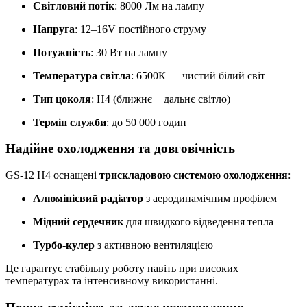
Світловий потік
: 8000 Лм на лампу
Напруга
: 12–16V постійного струму
Потужність
: 30 Вт на лампу
Температура світла
: 6500К — чистий білий світ
Тип цоколя
: H4 (ближнє + дальнє світло)
Термін служби
: до 50 000 годин
Надійне охолодження та довговічність
GS-12 H4 оснащені
трискладовою системою охолодження
:
Алюмінієвий радіатор
з аеродинамічним профілем
Мідний сердечник
для швидкого відведення тепла
Турбо-кулер
з активною вентиляцією
Це гарантує стабільну роботу навіть при високих
температурах та інтенсивному використанні.