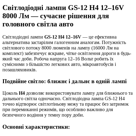
Світлодіодні лампи GS-12 H4 12–16V
8000 Лм — сучасне рішення для
головного світла авто
Світлодіодні лампи
GS-12 H4 12–16V
— це ефективна
альтернатива застарілим галогенним аналогам. Потужність
світлового потоку 8000 люменів на лампу (16000 Лм на
комплект) забезпечує яскраве, чітке освітлення дороги в будь-
який час доби. Робоча напруга 12–16 Вольт робить їх
сумісними з більшістю легкових авто, мікроавтобусів і
позашляховиків.
Подвійне світло: ближнє і дальнє в одній лампі
Цоколь
H4
дозволяє використовувати лампу для ближнього та
дальнього світла одночасно. Світлодіодна лампа GS-12 H4
точно відтворює світлотіньову межу та працює без затримок
при перемиканні режимів, що особливо важливо для
безпечного водіння у темну пору доби.
Основні характеристики: