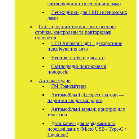
світлодіодних та ксенонових ламп
Перехідники для LED і ксенонових
ламп
Світлодіодний тюнінг авто: неонові
стрічки, контролери та повторювачі
поворотів
LED Ambient Light – декоративне
підсвічування авто
Неонові стрічки для авто
Світлодіодні повторювачі
поворотів
Автоаксесуари
FM Трансмітери
Автомобільні відеореєстратори —
надійний свідок на дорозі
Автомобільні зарядні пристрої для
телефона
Дата-кабелі для заряджання та
передачі даних (Micro USB / Type-C /
Lightning)