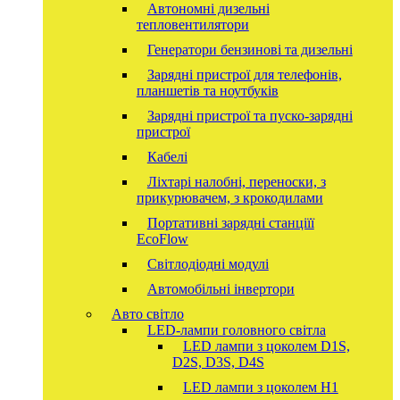
Автономні дизельні
тепловентилятори
Генератори бензинові та дизельні
Зарядні пристрої для телефонів,
планшетів та ноутбуків
Зарядні пристрої та пуско-зарядні
пристрої
Кабелі
Ліхтарі налобні, переноски, з
прикурювачем, з крокодилами
Портативні зарядні станціїї
EcoFlow
Світлодіодні модулі
Автомобільні інвертори
Авто світло
LED-лампи головного світла
LED лампи з цоколем D1S,
D2S, D3S, D4S
LED лампи з цоколем H1