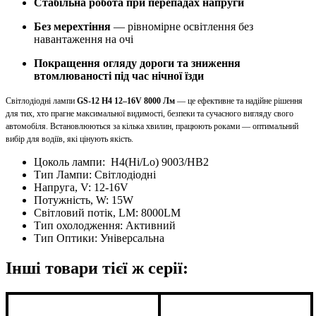
Стабільна робота при перепадах напруги
Без мерехтіння
— рівномірне освітлення без
навантаження на очі
Покращення огляду дороги та зниження
втомлюваності під час нічної їзди
Світлодіодні лампи
GS-12 H4 12–16V 8000 Лм
— це ефективне та надійне рішення
для тих, хто прагне максимальної видимості, безпеки та сучасного вигляду свого
автомобіля. Встановлюються за кілька хвилин, працюють роками — оптимальний
вибір для водіїв, які цінують якість.
Цоколь лампи:
H4(Hi/Lo) 9003/HB2
Тип Лампи:
Світлодіодні
Напруга, V:
12-16V
Потужність, W:
15W
Світловий потік, LM:
8000LM
Тип охолодження:
Активний
Тип Оптики:
Універсальна
Інші товари тієї ж серії: