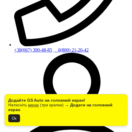
+38(067) 390-48-85
0(800) 21-20-42
Додайте GS Auto на головний екран!
Натисніть
меню
(три крапки) →
Додати на головний
екран
.
Ок