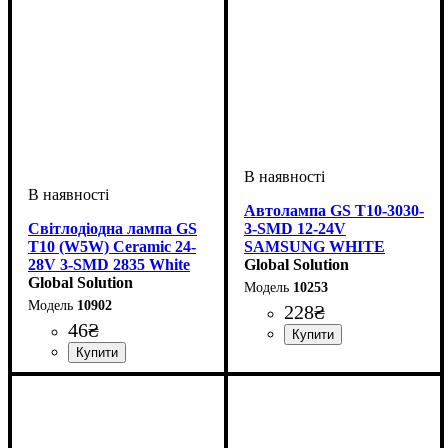
Автолампа GS T10-3030-
Світлодіодна лампа GS
3-SMD 12-24V
T10 (W5W) Ceramic 24-
SAMSUNG WHITE
28V 3-SMD 2835 White
Global Solution
для вантажівок
Global Solution
10253
10902
228
₴
46
₴
Призначення лампи
Колір:
Тип світлодіодного елементу
Кількість світлодіодів
Напруга, V
Кількість в упаковці
: Білий
: 12-24V
:
: 1 шт.
: 3
Габаритні вогні
Samsung
SMD
Призначення лампи
Колір:
Напруга, V
Кількість в упаковці
: Білий
: 24-28V
:
: 1 шт.
Габаритні вогні, Освітлення
салону, Кнопки та інші
елементи