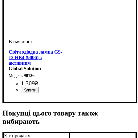
Світлодіодна лампа GS-
12 HB4 (9006) з
активним
охолодженням та
Global Solution
мідним стрижнем
90126
1 309
₴
Цоколь лампи
Тип світлодіодного елементу
Кількість світлодіодів
Напруга, V
Потужність, W
Світловий потік, LM
Кольорова Температура
Кількість в упаковці
: 10-30V
: HB4 (9006)
: 30W
:
: 2 шт.
: 12
:
:
7035CSP
SMD
8000LM
6000 K
Покупці цього товару також
вибирають
Хіт продажу