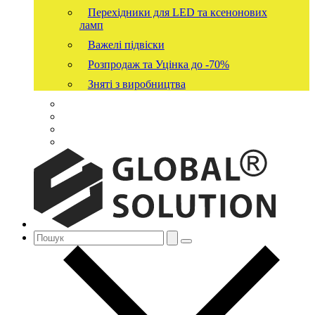
Перехідники для LED та ксенонових
ламп
Важелі підвіски
Розпродаж та Уцінка до -70%
Зняті з виробництва