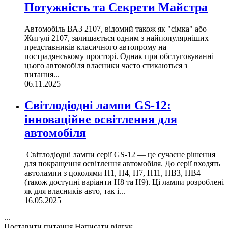
Потужність та Секрети Майстра
Автомобіль ВАЗ 2107, відомий також як "сімка" або
Жигулі 2107, залишається одним з найпопулярніших
представників класичного автопрому на
пострадянському просторі. Однак при обслуговуванні
цього автомобіля власники часто стикаються з
питання...
06.11.2025
Світлодіодні лампи GS-12:
інноваційне освітлення для
автомобіля
Світлодіодні лампи серії GS-12 — це сучасне рішення
для покращення освітлення автомобіля. До серії входять
автолампи з цоколями H1, H4, H7, H11, HB3, HB4
(також доступні варіанти H8 та H9). Ці лампи розроблені
як для власників авто, так і...
16.05.2025
...
Поставити питання
Написати відгук