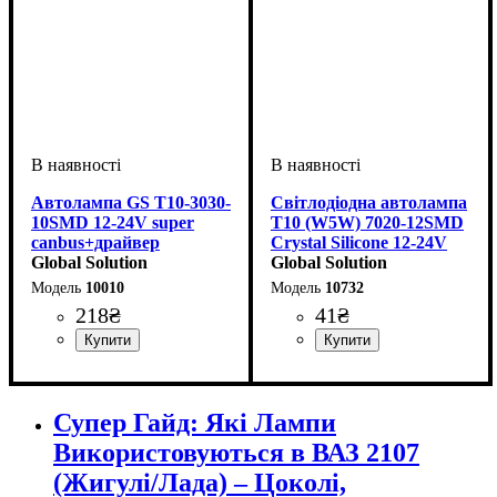
Автолампа GS T10-3030-
Світлодіодна автолампа
10SMD 12-24V super
T10 (W5W) 7020-12SMD
canbus+драйвер
Crystal Silicone 12-24V
Global Solution
Ice White 320°
Global Solution
10010
10732
218
₴
41
₴
Призначення лампи
Тип світлодіодного елементу
Кількість світлодіодів
Напруга, V
Кількість в упаковці
: 12-24V
:
: 1 шт.
: 2
:
Призначення лампи
Колір:
Тип світлодіодного елементу
Кількість світлодіодів
Напруга, V
Кількість в упаковці
: Білий
: 12V
:
: 1 шт.
: 12
Габаритні вогні
SMD
SMD
Габаритні вогні
4014SMD
SMD
Супер Гайд: Які Лампи
Використовуються в ВАЗ 2107
(Жигулі/Лада) – Цоколі,