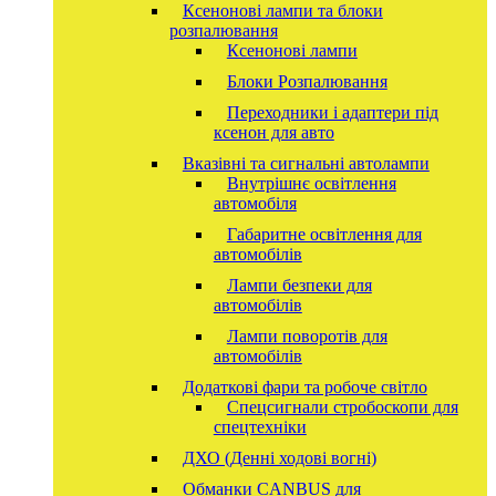
Ксенонові лампи та блоки
розпалювання
Ксенонові лампи
Блоки Розпалювання
Переходники і адаптери під
ксенон для авто
Вказівні та сигнальні автолампи
Внутрішнє освітлення
автомобіля
Габаритне освітлення для
автомобілів
Лампи безпеки для
автомобілів
Лампи поворотів для
автомобілів
Додаткові фари та робоче світло
Спецсигнали стробоскопи для
спецтехніки
ДХО (Денні ходові вогні)
Обманки CANBUS для