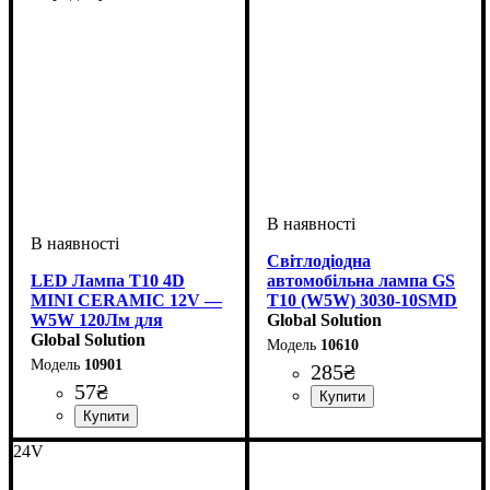
Світлодіодна
LED Лампа T10 4D
автомобільна лампа GS
MINI CERAMIC 12V —
T10 (W5W) 3030-10SMD
W5W 120Лм для
CREE Samsung
Global Solution
Габаритів
Global Solution
CANBUS 12-24V White
10610
10901
285
₴
57
₴
Тип світлодіодного елементу
Кількість світлодіодів
Напруга, V
Кольорова Температура
Кількість в упаковці
: 12-24V
: 1 шт.
: 2
:
Samsung
SMD
6000 K
Призначення лампи
Колір:
Напруга, V
Кількість в упаковці
: Білий
: 10-15V
:
: 1 шт.
24V
Габаритні вогні