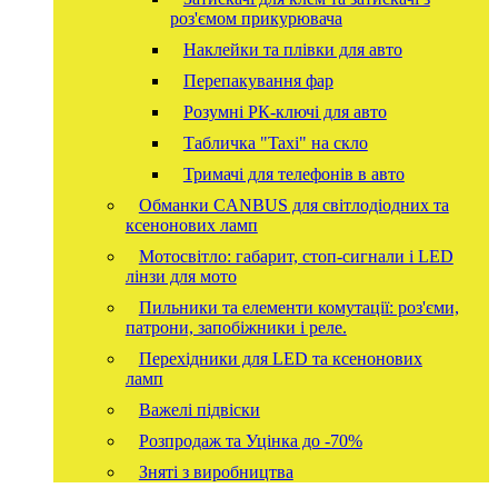
роз'ємом прикурювача
Наклейки та плівки для авто
Перепакування фар
Розумні РК-ключі для авто
Табличка "Taxi" на скло
Тримачі для телефонів в авто
Обманки CANBUS для світлодіодних та
ксенонових ламп
Мотосвітло: габарит, стоп-сигнали і LED
лінзи для мото
Пильники та елементи комутації: роз'єми,
патрони, запобіжники і реле.
Перехідники для LED та ксенонових
ламп
Важелі підвіски
Розпродаж та Уцінка до -70%
Зняті з виробництва