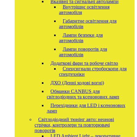
Вказівні та сигнальні автолампи
Внутрішнє освітлення
автомобіля
Габаритне освітлення для
автомобілів
Лампи безпеки для
автомобілів
Лампи поворотів для
автомобілів
Додаткові фари та робоче світло
Спецсигнали стробоскопи для
спецтехніки
ДХО (Денні ходові вогні)
Обманки CANBUS для
світлодіодних та ксенонових ламп
Перехідники для LED і ксенонових
ламп
Світлодіодний тюнінг авто: неонові
стрічки, контролери та повторювачі
поворотів
LED Ambient Light – декоративне