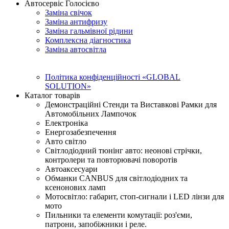
Автосервіс Голосієво
Заміна свічок
Заміна антифризу
Заміна гальмівної рідини
Комплексна діагностика
Заміна автосвітла
Політика конфіденційності «GLOBAL
SOLUTION»
Каталог товарів
Демонстраційні Стенди та Виставкові Рамки для
Автомобільних Лампочок
Електроніка
Енергозабезпечення
Авто світло
Світлодіодний тюнінг авто: неонові стрічки,
контролери та повторювачі поворотів
Автоаксесуари
Обманки CANBUS для світлодіодних та
ксенонових ламп
Мотосвітло: габарит, стоп-сигнали і LED лінзи для
мото
Пильники та елементи комутації: роз'єми,
патрони, запобіжники і реле.