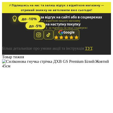
⚡ Підпишись на нас та залиш відгук з відміткою магазину —
отримай знижку на автолампи вже сьогодні!
за відгук на сайті або в соцмережах
до -10%
📌 з відміткою нашого магазину
на наступну покупку
до -5%
📱 за підписку на наші соцмережі
Google
Більш детальніше про умови акції та інструкція
ТУТ
.
Товар тижня