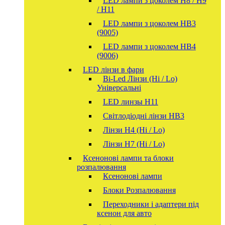
LED лампи з цоколем H8 / H9
/ H11
LED лампи з цоколем HB3
(9005)
LED лампи з цоколем HB4
(9006)
LED лінзи в фари
Bi-Led Лінзи (Hi / Lo)
Універсальні
LED линзы H11
Світлодіодні лінзи HB3
Лінзи Н4 (Hi / Lo)
Лінзи Н7 (Hi / Lo)
Ксенонові лампи та блоки
розпалювання
Ксенонові лампи
Блоки Розпалювання
Переходники і адаптери під
ксенон для авто