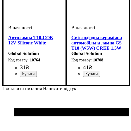
Автолампа T10-COB
Світлодіодна керамічна
12V Silicone White
автомобільна лампа GS
T10 (W5W) CREE 1.5W
Global Solution
12V White
Global Solution
10764
10708
31
₴
41
₴
Призначення лампи
Колір:
Тип світлодіодного елементу
Напруга, V
Кількість в упаковці
: Білий
: 12V
:
: 1 шт.
:
Призначення лампи
Тип світлодіодного елементу
Напруга, V
Потужність, W
Кількість в упаковці
: 12V
: 1.5W
:
: 1 шт.
Габаритні вогні
COB
Габаритні вогні
CREE
Поставити питання
Написати відгук