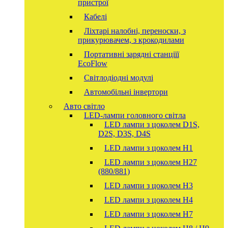
пристрої
Кабелі
Ліхтарі налобні, переноски, з
прикурювачем, з крокодилами
Портативні зарядні станціїї
EcoFlow
Світлодіодні модулі
Автомобільні інвертори
Авто світло
LED-лампи головного світла
LED лампи з цоколем D1S,
D2S, D3S, D4S
LED лампи з цоколем H1
LED лампи з цоколем H27
(880/881)
LED лампи з цоколем H3
LED лампи з цоколем H4
LED лампи з цоколем H7