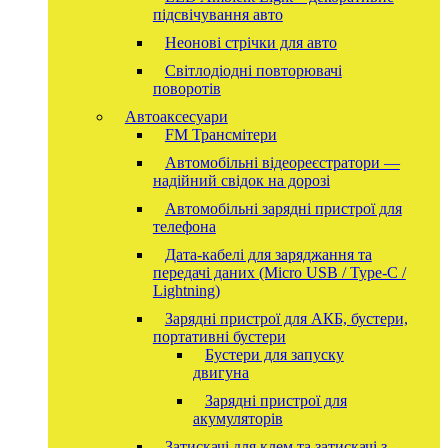
підсвічування авто
Неонові стрічки для авто
Світлодіодні повторювачі
поворотів
Автоаксесуари
FM Трансмітери
Автомобільні відеореєстратори —
надійний свідок на дорозі
Автомобільні зарядні пристрої для
телефона
Дата-кабелі для заряджання та
передачі даних (Micro USB / Type-C /
Lightning)
Зарядні пристрої для АКБ, бустери,
портативні бустери
Бустери для запуску
двигуна
Зарядні пристрої для
акумуляторів
Затискачі для клем та затискачі з