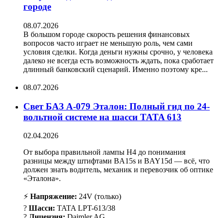
городе
08.07.2026
В большом городе скорость решения финансовых
вопросов часто играет не меньшую роль, чем сами
условия сделки. Когда деньги нужны срочно, у человека
далеко не всегда есть возможность ждать, пока сработает
длинный банковский сценарий. Именно поэтому кре...
08.07.2026
Свет БАЗ А-079 Эталон: Полный гид по 24-
вольтной системе на шасси TATA 613
02.04.2026
От выбора правильной лампы H4 до понимания
разницы между штифтами BA15s и BAY15d — всё, что
должен знать водитель, механик и перевозчик об оптике
«Эталона».
⚡
Напряжение:
24V (только)
?
Шасси:
TATA LPT-613/38
?
Лицензия:
Daimler AG