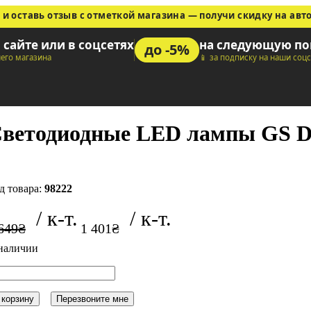
 и оставь отзыв с отметкой магазина — получи скидку на авт
а сайте или в соцсетях
на следующую по
до -5%
шего магазина
📱 за подписку на наши соц
ветодиодные LED лампы GS D
98222
649
₴
1 401
₴
 корзину
Перезвоните мне