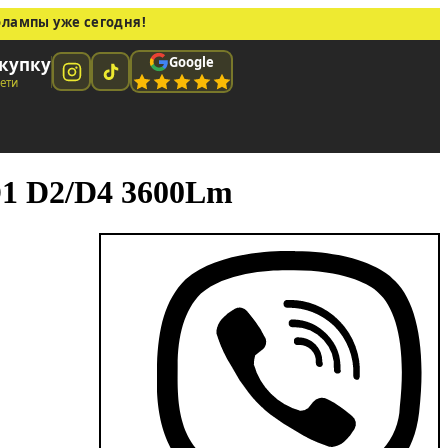
олампы уже сегодня!
Google
купку
сети
1 D2/D4 3600Lm