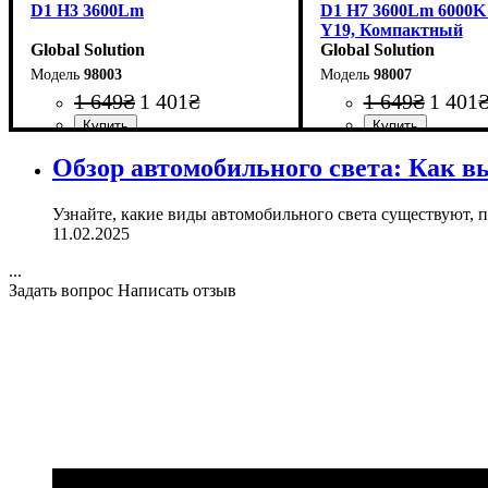
D1 H3 3600Lm
D1 H7 3600Lm 6000K
Y19, Компактный
Global Solution
Алюминиевый Корп
Global Solution
98003
98007
1 649
₴
1 401
₴
1 649
₴
1 401
Цоколь лампы
Тип светодиодного элемента
Напряжение, V
Мощность, W
Световой поток, LM
Цветовая Температура
: 25W
: H3
: 9-32V
: 3600Lm
: 6000 K
:
Цоколь лампы
Тип светодиодного эл
Напряжение, V
Мощность, W
Световой поток, LM
Цветовая Температур
Количество в упаковк
: 25W
: H7
: 9-32
:
Обзор автомобильного света: Как в
SEOUL Y19
SEOUL Y19
Узнайте, какие виды автомобильного света существуют, 
11.02.2025
...
Задать вопрос
Написать отзыв