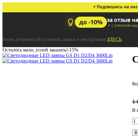
⚡ Подпишись на нас
за отзыв н
до -10%
📌 с отметкой на
Более детально об условиях акции и инструкция
ЗДЕСЬ
.
Осталось мало, успей заказать!
-15%
С
1 
В