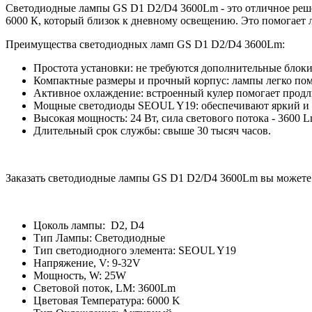
Светодиодные лампы GS D1 D2/D4 3600Lm - это отличное решен
6000 К, который близок к дневному освещению. Это помогает 
Преимущества светодиодных ламп GS D1 D2/D4 3600Lm:
Простота установки: не требуются дополнительные блоки 
Компактные размеры и прочный корпус: лампы легко поме
Активное охлаждение: встроенный кулер помогает продл
Мощные светодиоды SEOUL Y19: обеспечивают яркий и 
Высокая мощность: 24 Вт, сила светового потока - 3600 L
Длительный срок службы: свыше 30 тысяч часов.
Заказать светодиодные лампы GS D1 D2/D4 3600Lm вы можете 
Цоколь лампы:
D2, D4
Тип Лампы:
Светодиодные
Тип светодиодного элемента:
SEOUL Y19
Напряжение, V:
9-32V
Мощность, W:
25W
Световой поток, LM:
3600Lm
Цветовая Температура:
6000 K