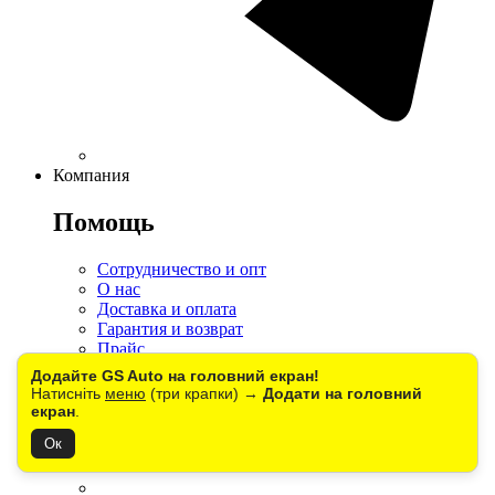
Компания
Помощь
Сотрудничество и опт
О нас
Доставка и оплата
Гарантия и возврат
Прайс
Договор публичной оферты
Додайте GS Auto на головний екран!
Автосервис
Натисніть
меню
(три крапки) →
Додати на головний
Партнерам
екран
.
Контакты
Ок
Во время блекаутов