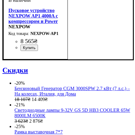
Пусковое устройство
NEXPOW AP1 4000A с
компрессором и Power
Bank 20000 мАч
NEXPOW
NEXPOW-AP1
8 565
₴
Скидки
-20%
Бензиновый Генератор CGM 3000SPW 2.7 кВт (7 л.с.) –
На колесах, Италия, для Дома
18 107
₴
14 409
₴
-21%
Светодиодные лампы 9-32V GS 5D HВ3 COOLER 65W
8000LM 6500К
3 623
₴
2 876
₴
-25%
Рамка выставочная 7*7