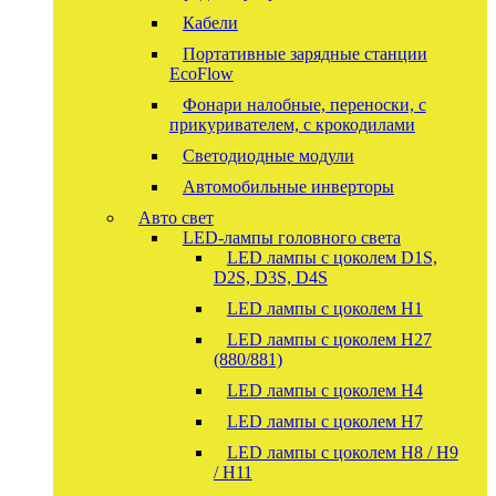
Кабели
Портативные зарядные станции
EcoFlow
Фонари налобные, переноски, с
прикуривателем, с крокодилами
Светодиодные модули
Автомобильные инверторы
Авто свет
LED-лампы головного света
LED лампы с цоколем D1S,
D2S, D3S, D4S
LED лампы с цоколем H1
LED лампы с цоколем H27
(880/881)
LED лампы с цоколем H4
LED лампы с цоколем H7
LED лампы с цоколем H8 / H9
/ H11