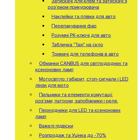
Затискачі для клем та затискачі з
роз'ємом прикурювача
Наклейки та плівки для авто
Перепакування фар
Розумні РК-ключі для авто
Табличка "Taxi" на скло
Тримачі для телефонів в авто
Обманки CANBUS для світлодіодних та
ксенонових ламп
Мотосвітло: габарит, стоп-сигнали і LED
лінзи для мото
Пильники та елементи комутації:
роз'єми, патрони, запобіжники і реле.
Перехідники для LED та ксенонових
ламп
Важелі підвіски
Розпродаж та Уцінка до -70%