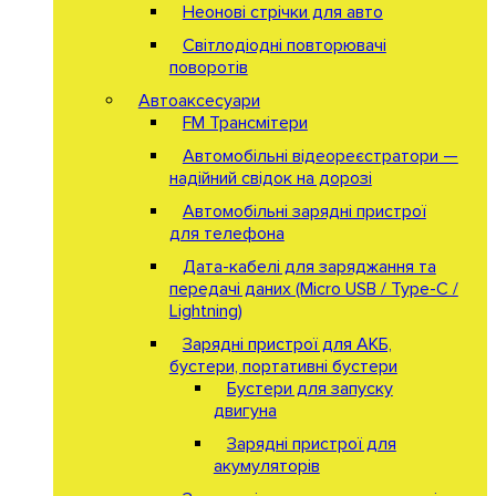
Неонові стрічки для авто
Світлодіодні повторювачі
поворотів
Автоаксесуари
FM Трансмітери
Автомобільні відеореєстратори —
надійний свідок на дорозі
Автомобільні зарядні пристрої
для телефона
Дата-кабелі для заряджання та
передачі даних (Micro USB / Type-C /
Lightning)
Зарядні пристрої для АКБ,
бустери, портативні бустери
Бустери для запуску
двигуна
Зарядні пристрої для
акумуляторів