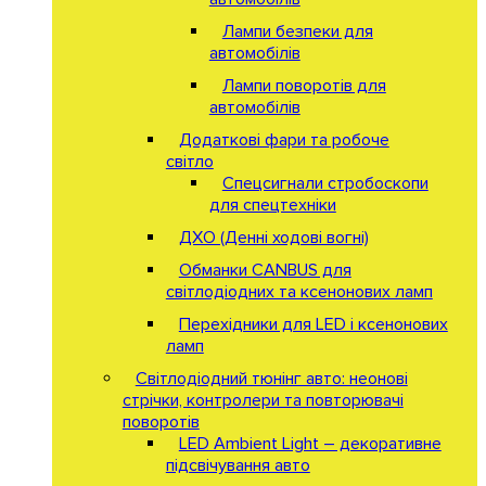
Лампи безпеки для
автомобілів
Лампи поворотів для
автомобілів
Додаткові фари та робоче
світло
Спецсигнали стробоскопи
для спецтехніки
ДХО (Денні ходові вогні)
Обманки CANBUS для
світлодіодних та ксенонових ламп
Перехідники для LED і ксенонових
ламп
Світлодіодний тюнінг авто: неонові
стрічки, контролери та повторювачі
поворотів
LED Ambient Light – декоративне
підсвічування авто