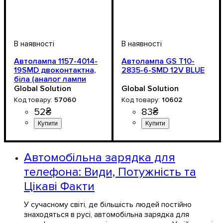
Автолампа 1157-4014-
Автолампа GS T10-
19SMD двоконтактна,
2835-6-SMD 12V BLUE
біла (аналог лампи
P21/5W)
Global Solution
Global Solution
57060
10602
52
₴
83
₴
Призначення лампи
Тип світлодіодного елементу
Кількість світлодіодів
Напруга, V
Потужність, W
Кольорова Температура
Кількість в упаковці
: 9-18V
: 1.5W
: 1 шт.
:
:
:
:
Призначення лампи
Колір:
Тип світлодіодного елемен
Кількість світлодіодів
Напруга, V
Кількість в упаковці
: Блакитний
: 12V
: 1 шт.
:
: 6
Стоп-сигнали
4014SMD
19SMD
6000 K
Габаритні вогні
2835SMD
SMD
Автомобільна зарядка для
телефона: Види, Потужність та
Цікаві Факти
У сучасному світі, де більшість людей постійно
знаходяться в русі, автомобільна зарядка для