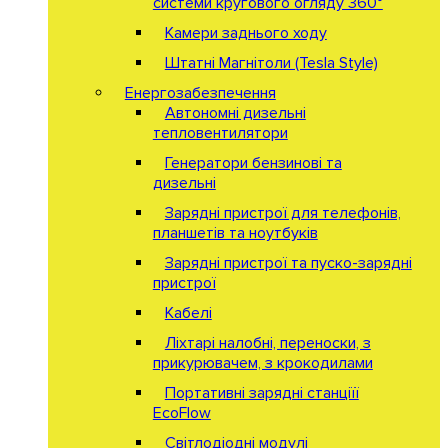
системи кругового огляду 360°
Камери заднього ходу
Штатні Магнітоли (Tesla Style)
Енергозабезпечення
Автономні дизельні
тепловентилятори
Генератори бензинові та
дизельні
Зарядні пристрої для телефонів,
планшетів та ноутбуків
Зарядні пристрої та пуско-зарядні
пристрої
Кабелі
Ліхтарі налобні, переноски, з
прикурювачем, з крокодилами
Портативні зарядні станціїї
EcoFlow
Світлодіодні модулі