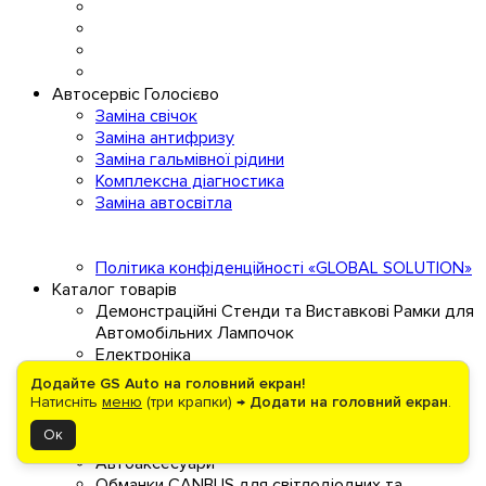
Автосервіс Голосієво
Заміна свічок
Заміна антифризу
Заміна гальмівної рідини
Комплексна діагностика
Заміна автосвітла
Політика конфіденційності «GLOBAL SOLUTION»
Каталог товарів
Демонстраційні Стенди та Виставкові Рамки для
Автомобільних Лампочок
Електроніка
Енергозабезпечення
Додайте GS Auto на головний екран!
Авто світло
Натисніть
меню
(три крапки) →
Додати на головний екран
.
Світлодіодний тюнінг авто: неонові стрічки,
Ок
контролери та повторювачі поворотів
Автоаксесуари
Обманки CANBUS для світлодіодних та