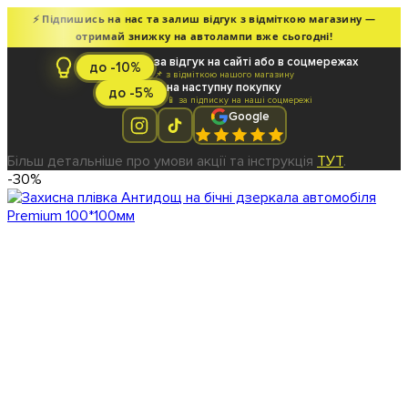
⚡ Підпишись на нас та залиш відгук з відміткою магазину —
отримай знижку на автолампи вже сьогодні!
за відгук на сайті або в соцмережах
до -10%
📌 з відміткою нашого магазину
на наступну покупку
до -5%
📱 за підписку на наші соцмережі
Google
Більш детальніше про умови акції та інструкція
ТУТ
.
-30%