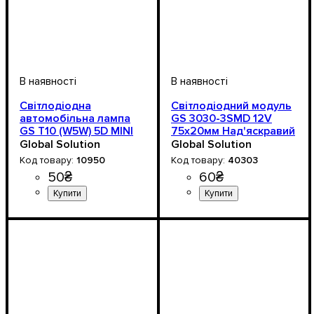
Світлодіодна
Світлодіодний модуль
автомобільна лампа
GS 3030-3SMD 12V
GS T10 (W5W) 5D MINI
75x20мм Над'яскравий
CRISTAL CERAMIC 10-
White (2W)
Global Solution
Global Solution
15V White
10950
40303
50
₴
60
₴
Призначення лампи
Колір:
Напруга, V
Кольорова Температура
Кількість в упаковці
: Білий
: 10-15V
: 1 шт.
:
:
Тип світлодіодного елемен
Кількість світлодіодів
Напруга, V
: 12V
: 3
Габаритні вогні
6000 K
Samsung
SMD