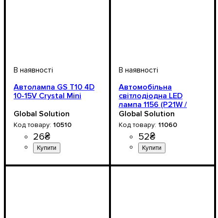
Автолампа GS T10 4D
Автомобільна
10-15V Crystal Mini
світлодіодна LED
лампа 1156 (P21W /
BA15s) 9-SMD 4014 12V
Global Solution
Global Solution
Біла
10510
11060
26
₴
52
₴
Призначення лампи
Напруга, V
Кількість в упаковці
: 10-15V
: 1 шт.
:
Призначення лампи
Тип світлодіодного елемен
Кількість світлодіодів
Напруга, V
Потужність, W
Кольорова Температура
Кількість в упаковці
: 9-18V
: 1.5W
: 1 шт.
:
: 9
:
Габаритні вогні
Габаритні вогні, Стоп-
4014SMD
SMD
6000 K
сигнали