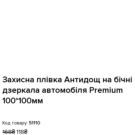
Захисна плівка Антидощ на бічні
дзеркала автомобіля Premium
100*100мм
51110
168
₴
118
₴