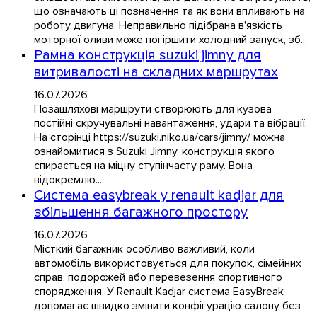
що означають ці позначення та як вони впливають на
роботу двигуна. Неправильно підібрана в'язкість
моторної оливи може погіршити холодний запуск, зб...
Рамна конструкція suzuki jimny для
витривалості на складних маршрутах
16.07.2026
Позашляхові маршрути створюють для кузова
постійні скручувальні навантаження, удари та вібрації.
На сторінці https://suzuki.niko.ua/cars/jimny/ можна
ознайомитися з Suzuki Jimny, конструкція якого
спирається на міцну ступінчасту раму. Вона
відокремлю...
Система easybreak у renault kadjar для
збільшення багажного простору
16.07.2026
Місткий багажник особливо важливий, коли
автомобіль використовується для покупок, сімейних
справ, подорожей або перевезення спортивного
спорядження. У Renault Kadjar система EasyBreak
допомагає швидко змінити конфігурацію салону без