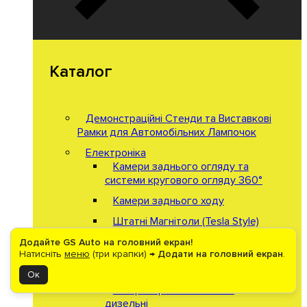
Каталог
Демонстраційні Стенди та Виставкові
Рамки для Автомобільних Лампочок
Електроніка
Камери заднього огляду та
системи кругового огляду 360°
Камери заднього ходу
Штатні Магнітоли (Tesla Style)
Енергозабезпечення
Додайте GS Auto на головний екран!
Натисніть
меню
(три крапки) →
Додати на головний екран
.
Автономні дизельні
тепловентилятори
Ок
Генератори бензинові та
дизельні