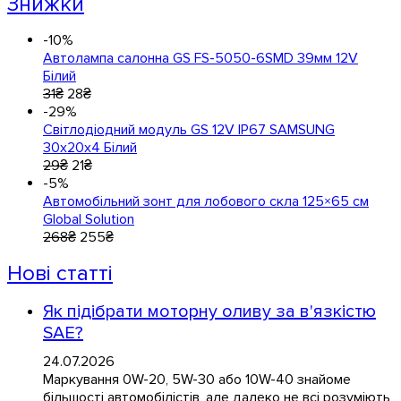
Знижки
-10%
Автолампа салонна GS FS-5050-6SMD 39мм 12V
Білий
31
₴
28
₴
-29%
Світлодіодний модуль GS 12V IP67 SAMSUNG
30x20x4 Білий
29
₴
21
₴
-5%
Автомобільний зонт для лобового скла 125×65 см
Global Solution
268
₴
255
₴
Нові статті
Як підібрати моторну оливу за в'язкістю
SAE?
24.07.2026
Маркування 0W-20, 5W-30 або 10W-40 знайоме
більшості автомобілістів, але далеко не всі розуміють,