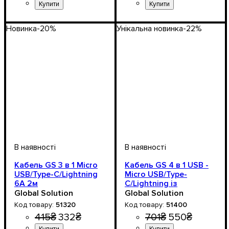
Напруга, V
: 12-24V
Напруга, V
: 12-24V
Новинка
-20%
Унікальна новинка
-22%
Кабель GS 3 в 1 Micro
Кабель GS 4 в 1 USB -
USB/Type-C/Lightning
Micro USB/Type-
6А 2м
C/Lightning із
прикурювачем для
Global Solution
Global Solution
сигарет 6A 1.2м
51320
51400
415
₴
332
₴
701
₴
550
₴