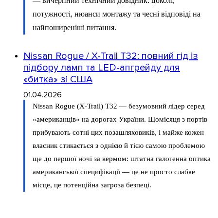
— вичерпний технічний довідник: цоколі,
потужності, нюанси монтажу та чесні відповіді на
найпоширеніші питання.
Nissan Rogue / X-Trail T32: повний гід із
підбору ламп та LED-апгрейду для
«битка» зі США
01.04.2026
Nissan Rogue (X-Trail) T32 — безумовний лідер серед
«американців» на дорогах України. Щомісяця з портів
прибувають сотні цих позашляховиків, і майже кожен
власник стикається з однією й тією самою проблемою
ще до першої ночі за кермом: штатна галогенна оптика
американської специфікації — це не просто слабке
місце, це потенційна загроза безпеці.