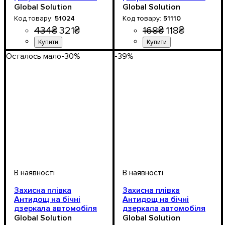
(51024) 240*200
Premium 100*100мм
Global Solution
Global Solution
51024
51110
434
₴
321
₴
168
₴
118
₴
Осталось мало
-30%
-39%
Захисна плівка
Захисна плівка
Антидощ на бічні
Антидощ на бічні
дзеркала автомобіля
дзеркала автомобіля
Premium 127*87мм
Premium 240*200мм
Global Solution
Global Solution