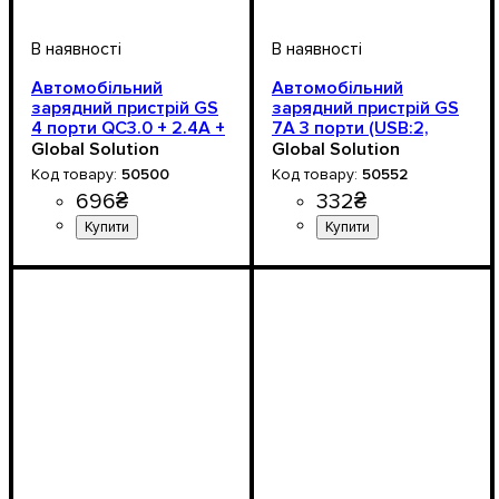
Автомобільний
Автомобільний
зарядний пристрій GS
зарядний пристрій GS
4 порти QC3.0 + 2.4A +
7А 3 порти (USB:2,
3.1A USB
Type-C:1) 35W швидка
Global Solution
Global Solution
зарядка QC3.0
50500
50552
696
₴
332
₴
Напруга, V
: 12-24V
Напруга, V
: 12-24V