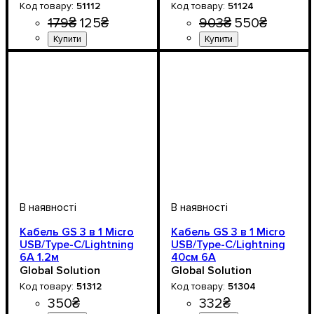
51112
51124
179
₴
125
₴
903
₴
550
₴
Кабель GS 3 в 1 Micro
Кабель GS 3 в 1 Micro
USB/Type-C/Lightning
USB/Type-C/Lightning
6A 1.2м
40см 6A
Global Solution
Global Solution
51312
51304
350
₴
332
₴