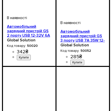
Автомобільний
зарядний пристрій GS
Автомобільний
2 порту USB 12-32V 6А
зарядний пристрій GS
(чорний) швидка
Global Solution
3 порту USB 7A 35W 12-
зарядка 30W
32V
Global Solution
50020
50052
342
₴
285
₴
Напруга, V
: 12-32V
Напруга, V
: 12-24V