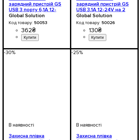
зарядний пристрій GS
зарядний пристрій GS
USB 3 порту 6,1А 12-
USB 3.1A 12-24V на 2
24V
порти (Рожева
Global Solution
Global Solution
підсвітка) — Стиль та
50053
50026
потужність
362
₴
130
₴
Напруга, V
: 12-24V
Напруга, V
: 12-24V
-30%
-25%
Захисна плівка
Захисна плівка