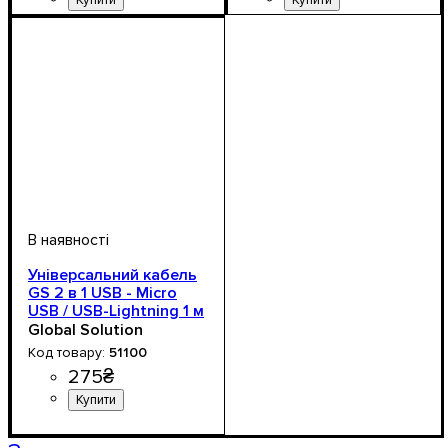
Напруга, V
: 12-24V
Універсальний кабель
GS 2 в 1 USB - Micro
USB / USB-Lightning 1 м
Black
Global Solution
51100
275
₴
Напруга, V
: 12V