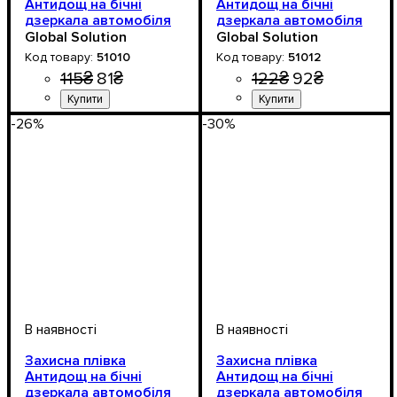
Антидощ на бічні
Антидощ на бічні
дзеркала автомобіля
дзеркала автомобіля
(51010) 10*10см
(51012) 127*87мм
Global Solution
Global Solution
51010
51012
115
₴
81
₴
122
₴
92
₴
-26%
-30%
Захисна плівка
Захисна плівка
Антидощ на бічні
Антидощ на бічні
дзеркала автомобіля
дзеркала автомобіля