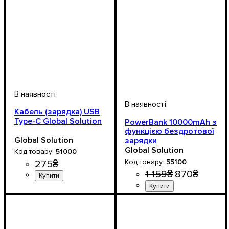
Кабель (зарядка) USВ
Type-C Global Solution
PowerBank 10000mAh з
функцією бездротової
Global Solution
зарядки
Global Solution
51000
55100
275
₴
1 159
₴
870
₴