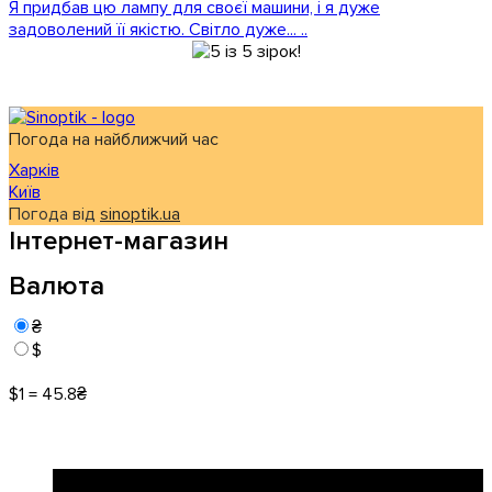
Я придбав цю лампу для своєї машини, і я дуже
задоволений її якістю. Світло дуже... ..
Погода на найближчий час
Харків
Київ
Погода від
sinoptik.ua
Інтернет-магазин
Валюта
₴
$
$1 = 45.8₴