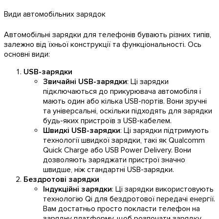
Види автомобільних зарядок
Автомобільні зарядки для телефонів бувають різних типів,
залежно від їхньої конструкції та функціональності. Ось
основні види:
USB-зарядки
Звичайні USB-зарядки
: Ці зарядки
підключаються до прикурювача автомобіля і
мають один або кілька USB-портів. Вони зручні
та універсальні, оскільки підходять для зарядки
будь-яких пристроїв з USB-кабелем.
Швидкі USB-зарядки
: Ці зарядки підтримують
технології швидкої зарядки, такі як Qualcomm
Quick Charge або USB Power Delivery. Вони
дозволяють заряджати пристрої значно
швидше, ніж стандартні USB-зарядки.
Бездротові зарядки
Індукційні зарядки
: Ці зарядки використовують
технологію Qi для бездротової передачі енергії.
Вам достатньо просто покласти телефон на
зарядну платформу, щоб розпочати зарядку.