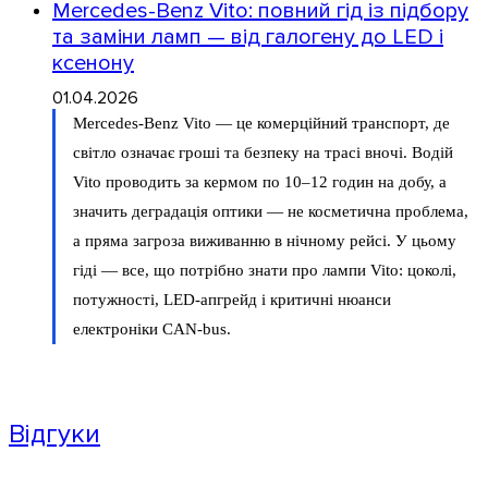
Mercedes-Benz Vito: повний гід із підбору
та заміни ламп — від галогену до LED і
ксенону
01.04.2026
Mercedes-Benz Vito — це комерційний транспорт, де
світло означає гроші та безпеку на трасі вночі. Водій
Vito проводить за кермом по 10–12 годин на добу, а
значить деградація оптики — не косметична проблема,
а пряма загроза виживанню в нічному рейсі. У цьому
гіді — все, що потрібно знати про лампи Vito: цоколі,
потужності, LED-апгрейд і критичні нюанси
електроніки CAN-bus.
Відгуки