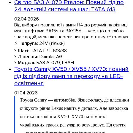
Світло БАЗ А-079 Еталон: Повний гід по
24-вольтній системі на шасі TATA 613
02.04.2026
Від вибору правильної лампи H4 до розуміння різниці
між штифтами BA15s та BAY15d — усе, що потрібно
знає водій, механік і перевізник про оптику «Еталону».
⚡
Напруга:
24V (тільки)
?
Шасі:
TATA LPT-613/38
?
Ліцензія:
Daimler AG
?
Моделі:
БАЗ А-079, І-ВАН
Toyota Camry XV50 / XV55 / XV70: повний
гід із підбору ламп та переходу на LED-
освітлення
01.04.2026
Toyota Camry — автомобіль бізнес-класу, де власники
очікують рівня Lexus навіть у деталях. Але заводська
оптика покоління XV50–XV70 на темних
українських трасах регулярно розчаровує. Ця стаття