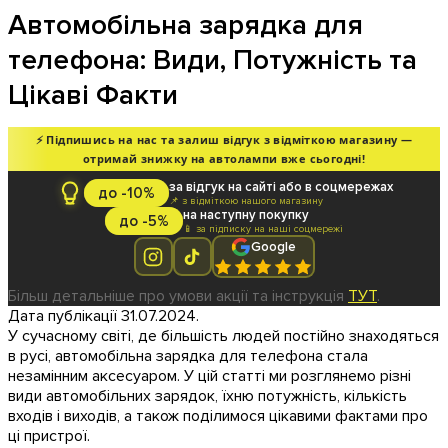
Автомобільна зарядка для
телефона: Види, Потужність та
Цікаві Факти
⚡ Підпишись на нас та залиш відгук з відміткою магазину —
отримай знижку на автолампи вже сьогодні!
за відгук на сайті або в соцмережах
до -10%
📌 з відміткою нашого магазину
на наступну покупку
до -5%
📱 за підписку на наші соцмережі
Google
Більш детальніше про умови акції та інструкція
ТУТ
.
Дата публікації 31.07.2024.
У сучасному світі, де більшість людей постійно знаходяться
в русі, автомобільна зарядка для телефона стала
незамінним аксесуаром. У цій статті ми розглянемо різні
види автомобільних зарядок, їхню потужність, кількість
входів і виходів, а також поділимося цікавими фактами про
ці пристрої.