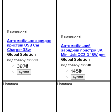
Автомобільне зарядне
пристрій USB Car
Автомобільний
Charger 38w
зарядний пристрій 3A
Global Solution
Mini Usb QC3.0 18W для
iPhone Samsung Xiaomi
Global Solution
50538
Huawei LG
50518
387
₴
145
₴
Новинка
Новинка