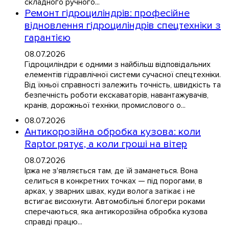
складного ручного...
Ремонт гідроциліндрів: професійне
відновлення гідроциліндрів спецтехніки з
гарантією
08.07.2026
Гідроциліндри є одними з найбільш відповідальних
елементів гідравлічної системи сучасної спецтехніки.
Від їхньої справності залежить точність, швидкість та
безпечність роботи екскаваторів, навантажувачів,
кранів, дорожньої техніки, промислового о...
08.07.2026
Антикорозійна обробка кузова: коли
Raptor рятує, а коли гроші на вітер
08.07.2026
Іржа не з'являється там, де їй заманеться. Вона
селиться в конкретних точках — під порогами, в
арках, у зварних швах, куди волога затікає і не
встигає висохнути. Автомобільні блогери роками
сперечаються, яка антикорозійна обробка кузова
справді працю...