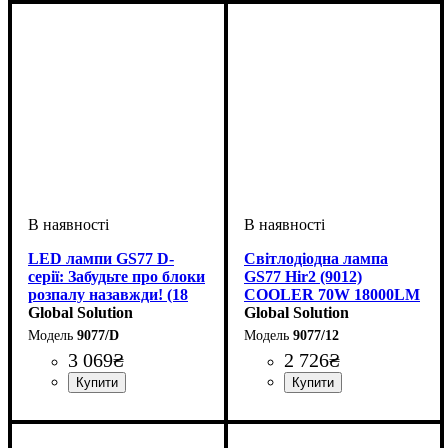
LED лампи GS77 D-
Світлодіодна лампа
серії: Забудьте про блоки
GS77 Hir2 (9012)
розпалу назавжди! (18
COOLER 70W 18000LM
000 Лм, 9-36V)
Global Solution
6000K - LED автолампа
Global Solution
з активним
9077/D
9077/12
охолодженням
3 069
₴
2 726
₴
Цоколь лампи
Кількість світлодіодів
Напруга, V
Потужність, W
Світловий потік, LM
Кольорова Температура
Обманка (CANBUS)
Кількість в упаковці
: 9-36V
: D1, D2, D3,
: 70W
: Так
:
: 2 шт.
: 12
:
D4
SMD
18000Lm
6000 K