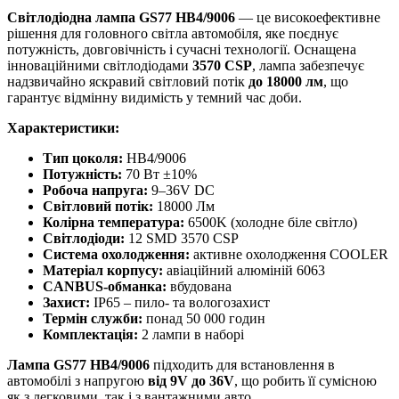
Світлодіодна лампа GS77 HB4/9006
— це високоефективне
рішення для головного світла автомобіля, яке поєднує
потужність, довговічність і сучасні технології. Оснащена
інноваційними світлодіодами
3570 CSP
, лампа забезпечує
надзвичайно яскравий світловий потік
до 18000 лм
, що
гарантує відмінну видимість у темний час доби.
Характеристики:
Тип цоколя:
HB4/9006
Потужність:
70 Вт ±10%
Робоча напруга:
9–36V DC
Світловий потік:
18000 Лм
Колірна температура:
6500K (холодне біле світло)
Світлодіоди:
12 SMD 3570 CSP
Система охолодження:
активне охолодження COOLER
Матеріал корпусу:
авіаційний алюміній 6063
CANBUS-обманка:
вбудована
Захист:
IP65 – пило- та вологозахист
Термін служби:
понад 50 000 годин
Комплектація:
2 лампи в наборі
Лампа GS77 HB4/9006
підходить для встановлення в
автомобілі з напругою
від 9V до 36V
, що робить її сумісною
як з легковими, так і з вантажними авто.