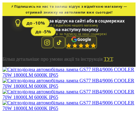
⚡ Підпишись на нас та залиш відгук з відміткою магазину —
отримай знижку на автолампи вже сьогодні!
за відгук на сайті або в соцмережах
до -10%
📌 з відміткою нашого магазину
на наступну покупку
до -5%
📱 за підписку на наші соцмережі
Google
Більш детальніше про умови акції та інструкція
ТУТ
.