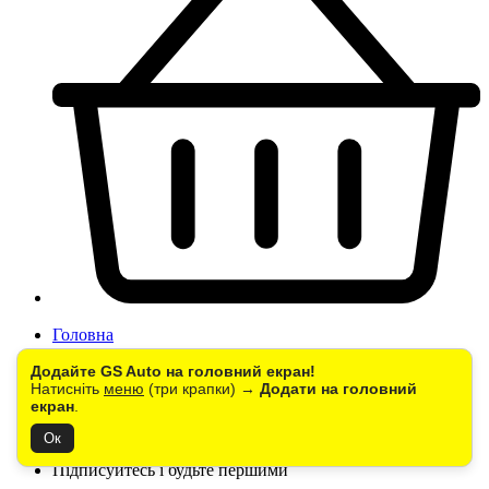
Головна
Авто світло
Додайте GS Auto на головний екран!
LED-лампи головного світла
Натисніть
меню
(три крапки) →
Додати на головний
LED лампи з цоколем HB4 (9006)
екран
.
Світлодіодна автомобільна лампа GS77 HB4/9006
COOLER 70W 18000LM 6000K IP65
Ок
Підписуйтесь і будьте першими