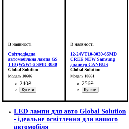
Світлодіодна
12-24VT10-3030-6SMD
автомобільна лампа GS
CREE NEW Samsung
T10 (W5W) 6-SMD 3030
драйвер CANBUS
Samsung CREE
Global Solution
сверхъяркий (аналог
Global Solution
CANBUS 12-24V White
лампы W5W)Красный
10606
10661
240
₴
256
₴
Тип світлодіодного елементу
Кількість світлодіодів
Напруга, V
Кольорова Температура
Кількість в упаковці
: 12-24V
: 1 шт.
: 6
:
:
Колір:
Кількість в упаковці
: Червоний
: 1 шт.
Samsung
SMD
6000 K
LED лампи для авто Global Solution
- ідеальне освітлення для вашого
автомобіля