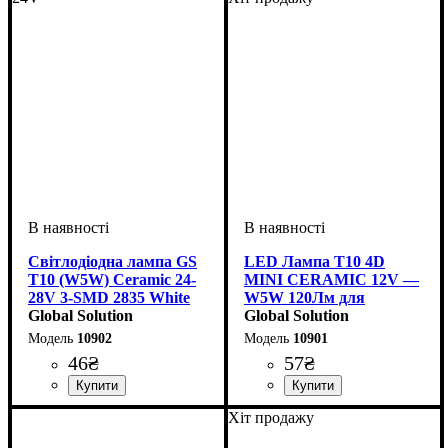
Світлодіодна лампа GS
LED Лампа T10 4D
T10 (W5W) Ceramic 24-
MINI CERAMIC 12V —
28V 3-SMD 2835 White
W5W 120Лм для
для вантажівок
Global Solution
Габаритів
Global Solution
10902
10901
46
₴
57
₴
Призначення лампи
Колір:
Напруга, V
Кількість в упаковці
: Білий
: 24-28V
:
: 1 шт.
Призначення лампи
Колір:
Напруга, V
Кількість в упаковці
: Білий
: 10-15V
:
: 1 шт.
Хіт продажу
Габаритні вогні, Освітлення
Габаритні вогні
салону, Кнопки та інші