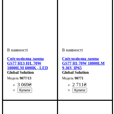
Світлодіодна лампа
Світлодіодна лампа
GS77 H13 H/L 70W
GS77 H1 70W 18000LM
18000LM 6000K - LED
9-36V IP65
лампа ближнє/дальнє
Global Solution
Global Solution
світло 9-36V IP65
9077/13
90771
3 069
₴
2 711
₴
Цоколь лампи
Тип світлодіодного елементу
Кількість світлодіодів
Напруга, V
Потужність, W
Світловий потік, LM
Кольорова Температура
Обманка (CANBUS)
Кількість в упаковці
: 9-36V
: H1
: 70W
: Так
:
: 2 шт.
: 12
:
3570 CSP
SMD
18000Lm
6500 K