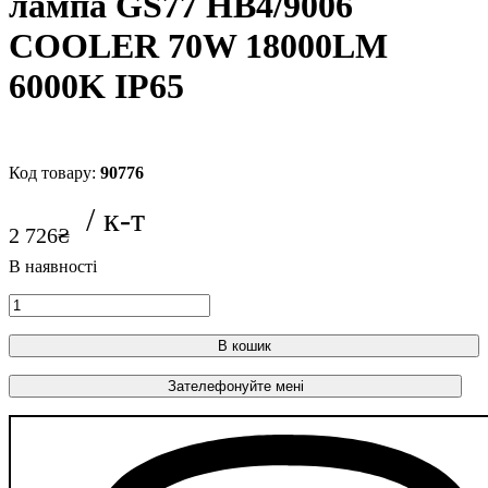
лампа GS77 HB4/9006
COOLER 70W 18000LM
6000K IP65
90776
2 726
₴
В кошик
Зателефонуйте мені