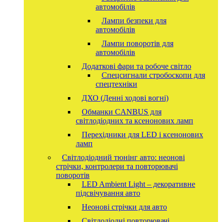
автомобілів
Лампи безпеки для
автомобілів
Лампи поворотів для
автомобілів
Додаткові фари та робоче світло
Спецсигнали стробоскопи для
спецтехніки
ДХО (Денні ходові вогні)
Обманки CANBUS для
світлодіодних та ксенонових ламп
Перехідники для LED і ксенонових
ламп
Світлодіодний тюнінг авто: неонові
стрічки, контролери та повторювачі
поворотів
LED Ambient Light – декоративне
підсвічування авто
Неонові стрічки для авто
Світлодіодні повторювачі