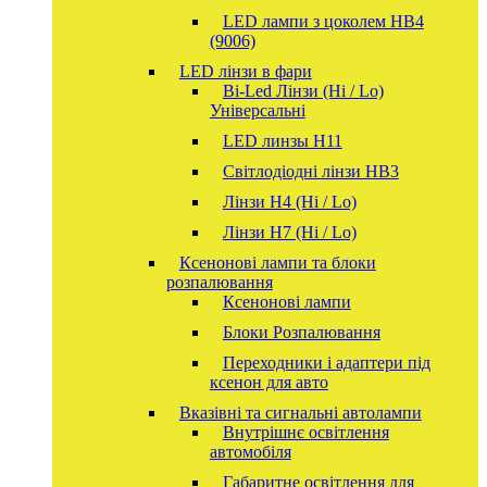
LED лампи з цоколем HB4
(9006)
LED лінзи в фари
Bi-Led Лінзи (Hi / Lo)
Універсальні
LED линзы H11
Світлодіодні лінзи HB3
Лінзи Н4 (Hi / Lo)
Лінзи Н7 (Hi / Lo)
Ксенонові лампи та блоки
розпалювання
Ксенонові лампи
Блоки Розпалювання
Переходники і адаптери під
ксенон для авто
Вказівні та сигнальні автолампи
Внутрішнє освітлення
автомобіля
Габаритне освітлення для