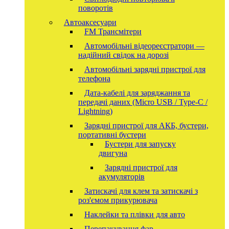
поворотів
Автоаксесуари
FM Трансмітери
Автомобільні відеореєстратори —
надійний свідок на дорозі
Автомобільні зарядні пристрої для
телефона
Дата-кабелі для заряджання та
передачі даних (Micro USB / Type-C /
Lightning)
Зарядні пристрої для АКБ, бустери,
портативні бустери
Бустери для запуску
двигуна
Зарядні пристрої для
акумуляторів
Затискачі для клем та затискачі з
роз'ємом прикурювача
Наклейки та плівки для авто
Перепакування фар