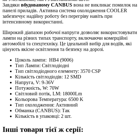
Завдяки
вбудованому CANBUS
вона не викликає помилок на
панелі приладів. Активна система охолодження COOLER
забезпечує надійну роботу без перегріву навіть при
інтенсивному використанні.
Широкий діапазон робочої напруги дозволяє використовувати
лампи на різних типах транспорту, включаючи комерційні
автомобілі та спецтехніку. Це ідеальний вибір для водіїв, які
цінують якісне освітлення та безпеку на дорозі.
Цоколь лампи:
HB4 (9006)
Тип Лампи:
Світлодіодні
Тип світлодіодного елементу:
3570 CSP
Кількість світлодіодів:
12 SMD
Напруга, V:
9-36V
Потужність, W:
70W
Світловий потік, LM:
18000Lm
Кольорова Температура:
6500 K
Тип охолодження:
Активний
Обманка (CANBUS):
Так
Кількість в упаковці:
2 шт.
Інші товари тієї ж серії: