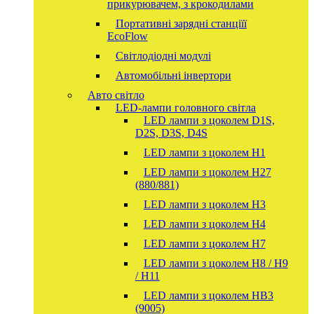
прикурювачем, з крокодилами
Портативні зарядні станціїї
EcoFlow
Світлодіодні модулі
Автомобільні інвертори
Авто світло
LED-лампи головного світла
LED лампи з цоколем D1S,
D2S, D3S, D4S
LED лампи з цоколем H1
LED лампи з цоколем H27
(880/881)
LED лампи з цоколем H3
LED лампи з цоколем H4
LED лампи з цоколем H7
LED лампи з цоколем H8 / H9
/ H11
LED лампи з цоколем HB3
(9005)