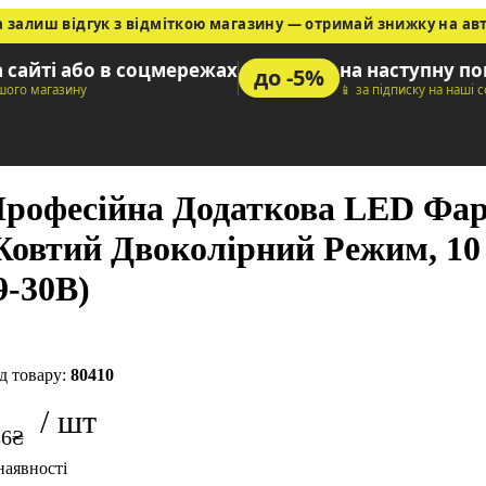
а залиш відгук з відміткою магазину — отримай знижку на ав
а сайті або в соцмережах
на наступну п
до -5%
ашого магазину
📱 за підписку на наші 
рофесійна Додаткова LED Фара
овтий Двоколірний Режим, 10
9-30В)
80410
86
₴