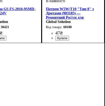
а GS FS-2016-9SMD-
Патрон W5W/Т10 "Тип 8" з
-24V
Дротами (903185) —
Ремонтний Роз'єм для
ution
Габаритів
Global Solution
30421
60100
₴
47
₴
ння лампи
одіодного елементу
світлодіодів
V
 в упаковці
: 12-24V
: Освітлення
: 1 шт.
: 9 SMD
: