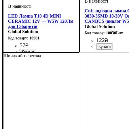
Світлодіодна лампа 
LED Лампа T10 4D MINI
3838-3SMD 10-30V O
CERAMIC 12V — W5W 120Лм
CANBUS (аналог W5W
для Габаритів
gs.kh.ua
Global Solution
Global Solution
10030Lux
10901
122
₴
57
₴
Призначення лампи
Колір:
Тип світлодіодного е
Кількість світлодіодів
Напруга, V
Світловий потік, LM
Кольорова Температу
Обманка (CANBUS)
Кількість в упаковці
: Білий
: 10-30V
: 
: 
:
:
Швидкий перегляд
вогні
3838 SMD OSRAM
Призначення лампи
Колір:
Напруга, V
Кількість в упаковці
: Білий
: 10-15V
: Габаритні
: 1 шт.
вогні