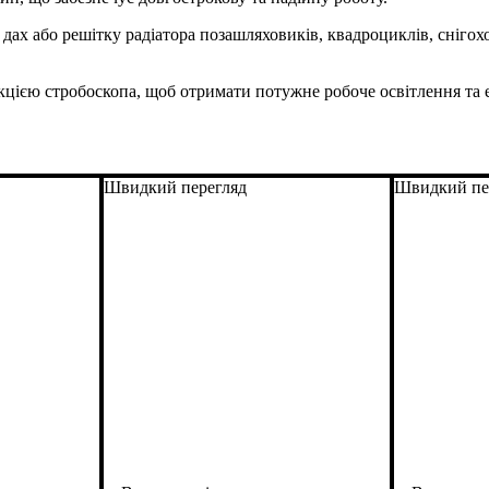
дах або решітку радіатора позашляховиків, квадроциклів, снігоход
кцією стробоскопа, щоб отримати потужне робоче освітлення та 
Швидкий перегляд
Швидкий пе