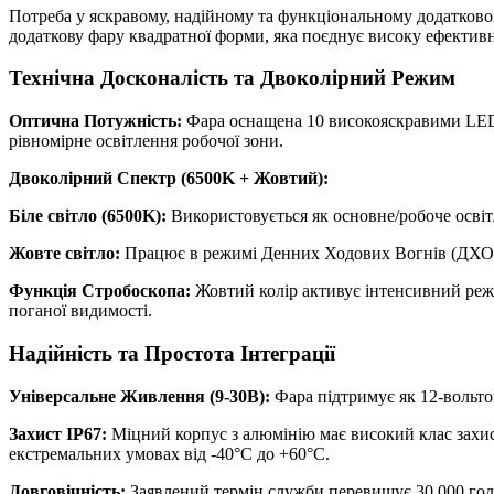
Потреба у яскравому, надійному та функціональному додатково
додаткову фару квадратної форми, яка поєднує високу ефективні
Технічна Досконалість та Двоколірний Режим
Оптична Потужність:
Фара оснащена 10 високояскравими LED-д
рівномірне освітлення робочої зони.
Двоколірний Спектр (6500K + Жовтий):
Біле світло (6500K):
Використовується як основне/робоче освітл
Жовте світло:
Працює в режимі Денних Ходових Вогнів (ДХО) 
Функція Стробоскопа:
Жовтий колір активує інтенсивний режи
поганої видимості.
Надійність та Простота Інтеграції
Універсальне Живлення (9-30В):
Фара підтримує як 12-вольтов
Захист IP67:
Міцний корпус з алюмінію має високий клас захист
екстремальних умовах від -40°C до +60°C.
Довговічність:
Заявлений термін служби перевищує 30 000 годи