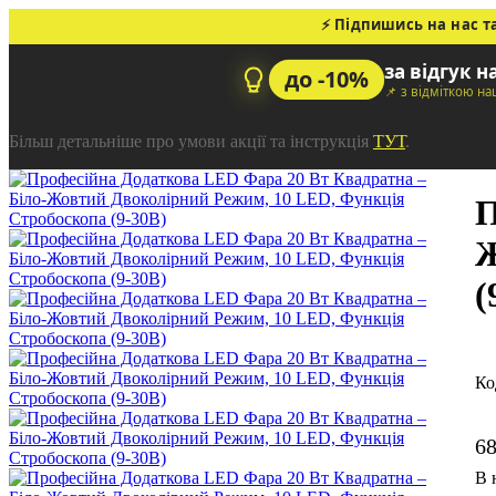
⚡ Підпишись на нас т
за відгук н
до -10%
📌 з відміткою н
Більш детальніше про умови акції та інструкція
ТУТ
.
П
Ж
(
6