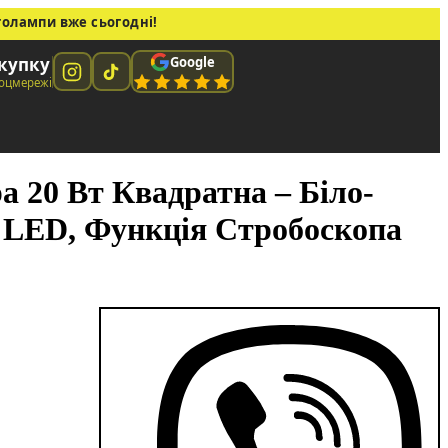
толампи вже сьогодні!
Google
окупку
соцмережі
 20 Вт Квадратна – Біло-
 LED, Функція Стробоскопа