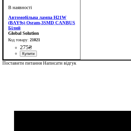
Автомобільна лампа H21W
(BAY9s) Osram-3SMD CANBUS
Білий
Global Solution
21021
275
₴
Колір:
: Білий
Поставити питання
Написати відгук