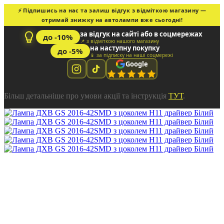
⚡ Підпишись на нас та залиш відгук з відміткою магазину —
отримай знижку на автолампи вже сьогодні!
за відгук на сайті або в соцмережах
до -10%
📌 з відміткою нашого магазину
на наступну покупку
до -5%
📱 за підписку на наші соцмережі
Google
Більш детальніше про умови акції та інструкція
ТУТ
.