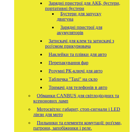
Зарядні пристрої для АКБ, бустери,
портативні бустери
Бустери для запуску
двигуна
Зарядні пристрої для
акумуляторів
Затискачі для клем та затискачі з
роз'ємом прикурювача
Наклейки та плівки для авто
Перепакування фар
Розумні РК-ключі для авто
Табличка "Taxi" на скло
Тримачі для телефонів в авто
Обманки CANBUS для світлодіодних та
ксенонових ламп
Мотосвітло: габарит, стоп-сигнали і LED
лінзи для мото
Пильники та елементи комутації: роз'єми,
патрони, запобіжники і реле.