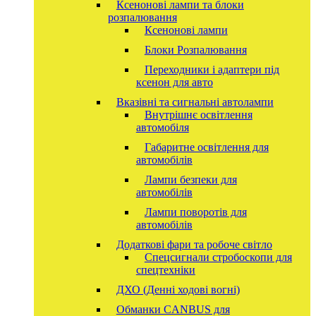
Ксенонові лампи та блоки
розпалювання
Ксенонові лампи
Блоки Розпалювання
Переходники і адаптери під
ксенон для авто
Вказівні та сигнальні автолампи
Внутрішнє освітлення
автомобіля
Габаритне освітлення для
автомобілів
Лампи безпеки для
автомобілів
Лампи поворотів для
автомобілів
Додаткові фари та робоче світло
Спецсигнали стробоскопи для
спецтехніки
ДХО (Денні ходові вогні)
Обманки CANBUS для