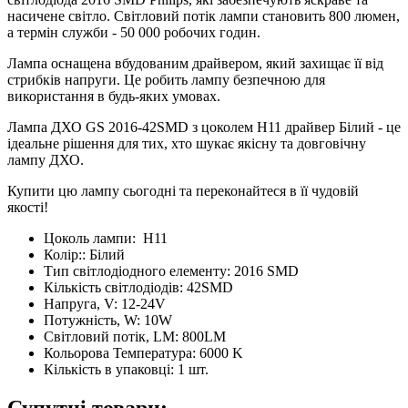
насичене світло. Світловий потік лампи становить 800 люмен,
а термін служби - 50 000 робочих годин.
Лампа оснащена вбудованим драйвером, який захищає її від
стрибків напруги. Це робить лампу безпечною для
використання в будь-яких умовах.
Лампа ДХО GS 2016-42SMD з цоколем Н11 драйвер Білий - це
ідеальне рішення для тих, хто шукає якісну та довговічну
лампу ДХО.
Купити цю лампу сьогодні та переконайтеся в її чудовій
якості!
Цоколь лампи:
H11
Колір::
Білий
Тип світлодіодного елементу:
2016 SMD
Кількість світлодіодів:
42SMD
Напруга, V:
12-24V
Потужність, W:
10W
Світловий потік, LM:
800LM
Кольорова Температура:
6000 K
Кількість в упаковці:
1 шт.
Супутні товари: