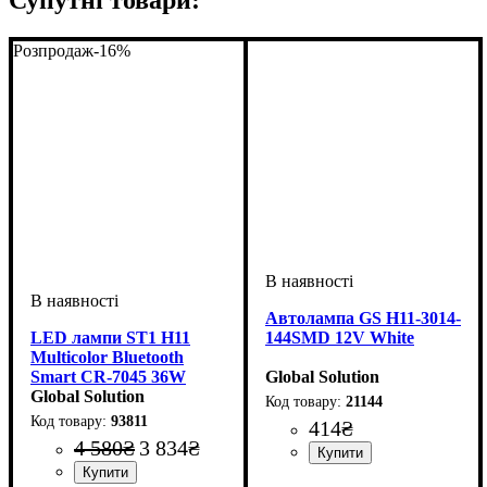
Розпродаж
-16%
Автолампа GS H11-3014-
LED лампи ST1 H11
144SMD 12V White
Multicolor Bluetooth
Smart CR-7045 36W
Global Solution
8000LM 3000 ~ 6500К
Global Solution
21144
93811
414
₴
4 580
₴
3 834
₴
Цоколь лампи
Колір:
Тип світлодіодного елементу
Кількість світлодіодів
Напруга, V
Кількість в упаковці
: Білий
: 12V
: H11
: 1 шт.
: