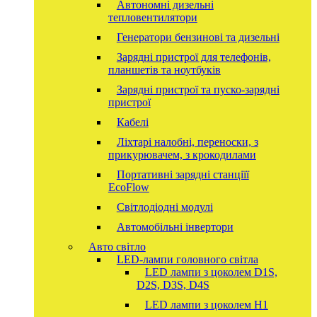
Автономні дизельні
тепловентилятори
Генератори бензинові та дизельні
Зарядні пристрої для телефонів,
планшетів та ноутбуків
Зарядні пристрої та пуско-зарядні
пристрої
Кабелі
Ліхтарі налобні, переноски, з
прикурювачем, з крокодилами
Портативні зарядні станціїї
EcoFlow
Світлодіодні модулі
Автомобільні інвертори
Авто світло
LED-лампи головного світла
LED лампи з цоколем D1S,
D2S, D3S, D4S
LED лампи з цоколем H1