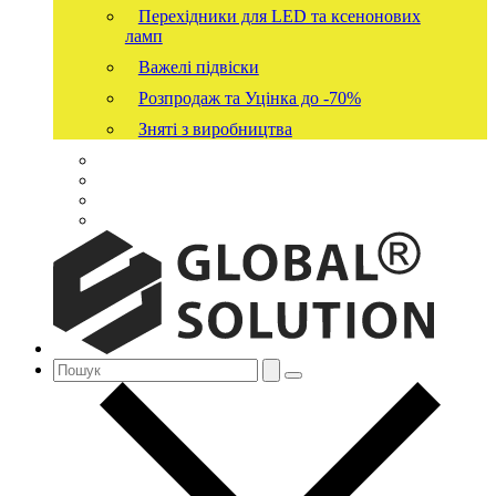
Перехідники для LED та ксенонових
ламп
Важелі підвіски
Розпродаж та Уцінка до -70%
Зняті з виробництва