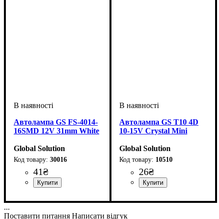
Автолампа GS FS-4014-
Автолампа GS T10 4D
16SMD 12V 31mm White
10-15V Crystal Mini
Global Solution
Global Solution
30016
10510
41
₴
26
₴
Призначення лампи
Колір:
Кількість світлодіодів
Напруга, V
Кількість в упаковці
: Білий
: 12V
:
: 1 шт.
: 16
Призначення лампи
Напруга, V
Кількість в упаковці
: 10-15V
:
: 1 шт.
Освітлення салону
SMD
Габаритні вогні
...
Поставити питання
Написати відгук