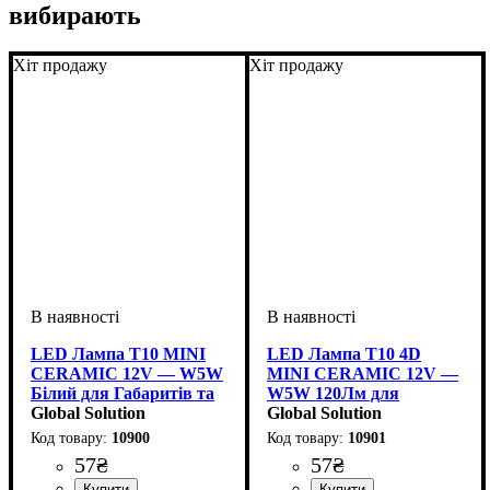
вибирають
Хіт продажу
Хіт продажу
LED Лампа T10 MINI
LED Лампа T10 4D
CERAMIC 12V — W5W
MINI CERAMIC 12V —
Білий для Габаритів та
W5W 120Лм для
Салону
Global Solution
Габаритів
Global Solution
10900
10901
57
₴
57
₴