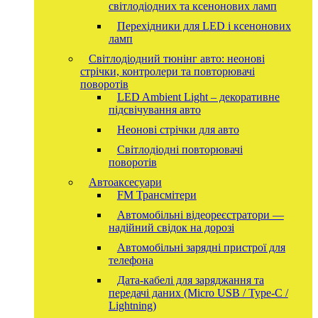
світлодіодних та ксенонових ламп
Перехідники для LED і ксенонових
ламп
Світлодіодний тюнінг авто: неонові
стрічки, контролери та повторювачі
поворотів
LED Ambient Light – декоративне
підсвічування авто
Неонові стрічки для авто
Світлодіодні повторювачі
поворотів
Автоаксесуари
FM Трансмітери
Автомобільні відеореєстратори —
надійний свідок на дорозі
Автомобільні зарядні пристрої для
телефона
Дата-кабелі для заряджання та
передачі даних (Micro USB / Type-C /
Lightning)