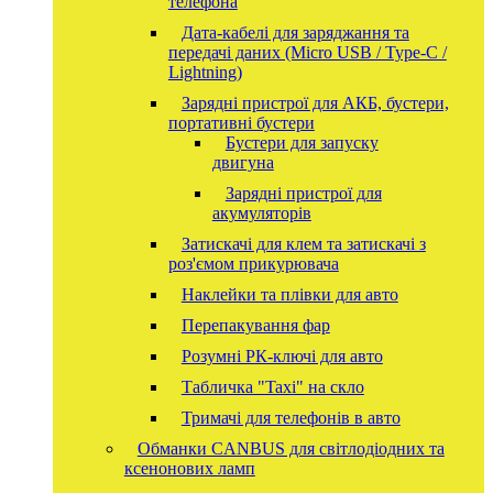
телефона
Дата-кабелі для заряджання та
передачі даних (Micro USB / Type-C /
Lightning)
Зарядні пристрої для АКБ, бустери,
портативні бустери
Бустери для запуску
двигуна
Зарядні пристрої для
акумуляторів
Затискачі для клем та затискачі з
роз'ємом прикурювача
Наклейки та плівки для авто
Перепакування фар
Розумні РК-ключі для авто
Табличка "Taxi" на скло
Тримачі для телефонів в авто
Обманки CANBUS для світлодіодних та
ксенонових ламп