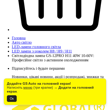
Головна
Авто світло
LED-лампи головного світла
LED лампи з цоколем H8 / H9 / H11
Світлодіодна лампа GS-12PRO H11 40W 10-60V:
Професійне світло з активним охолодженням
Підписуйтесь і будьте першими
Новинки, цікаві новини, акції і розпродажі, знижки та
рекомендації
Додайте GS Auto на головний екран!
Натисніть
меню
(три крапки) →
Додати на головний
Підписатися
екран
.
Контакти
Ок