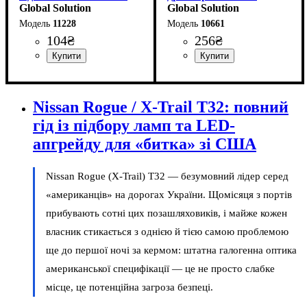
Global Solution
сверхъяркий (аналог
Global Solution
лампы W5W)Красный
11228
10661
104
₴
256
₴
Призначення лампи
Колір:
Тип світлодіодного елементу
Кількість світлодіодів
Напруга, V
Кількість в упаковці
: Білий
: 24V
: Стоп-
: 1 шт.
:
:
Колір:
Кількість в упаковці
: Червоний
: 1 шт.
сигнали
Samsung
28SMD
Nissan Rogue / X-Trail T32: повний
гід із підбору ламп та LED-
апгрейду для «битка» зі США
Nissan Rogue (X-Trail) T32 — безумовний лідер серед
«американців» на дорогах України. Щомісяця з портів
прибувають сотні цих позашляховиків, і майже кожен
власник стикається з однією й тією самою проблемою
ще до першої ночі за кермом: штатна галогенна оптика
американської специфікації — це не просто слабке
місце, це потенційна загроза безпеці.