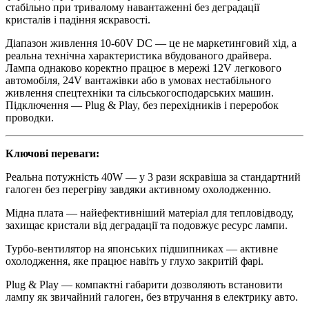
стабільно при тривалому навантаженні без деградації
кристалів і падіння яскравості.
Діапазон живлення 10-60V DC — це не маркетинговий хід, а
реальна технічна характеристика вбудованого драйвера.
Лампа однаково коректно працює в мережі 12V легкового
автомобіля, 24V вантажівки або в умовах нестабільного
живлення спецтехніки та сільськогосподарських машин.
Підключення — Plug & Play, без перехідників і переробок
проводки.
Ключові переваги:
Реальна потужність 40W — у 3 рази яскравіша за стандартний
галоген без перегріву завдяки активному охолодженню.
Мідна плата — найефективніший матеріал для тепловідводу,
захищає кристали від деградації та подовжує ресурс лампи.
Турбо-вентилятор на японських підшипниках — активне
охолодження, яке працює навіть у глухо закритій фарі.
Plug & Play — компактні габарити дозволяють встановити
лампу як звичайний галоген, без втручання в електрику авто.