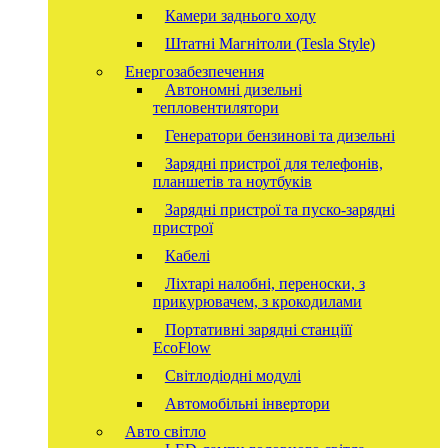
Камери заднього ходу
Штатні Магнітоли (Tesla Style)
Енергозабезпечення
Автономні дизельні
тепловентилятори
Генератори бензинові та дизельні
Зарядні пристрої для телефонів,
планшетів та ноутбуків
Зарядні пристрої та пуско-зарядні
пристрої
Кабелі
Ліхтарі налобні, переноски, з
прикурювачем, з крокодилами
Портативні зарядні станціїї
EcoFlow
Світлодіодні модулі
Автомобільні інвертори
Авто світло