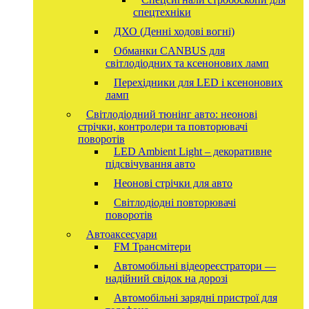
спецтехніки
ДХО (Денні ходові вогні)
Обманки CANBUS для
світлодіодних та ксенонових ламп
Перехідники для LED і ксенонових
ламп
Світлодіодний тюнінг авто: неонові
стрічки, контролери та повторювачі
поворотів
LED Ambient Light – декоративне
підсвічування авто
Неонові стрічки для авто
Світлодіодні повторювачі
поворотів
Автоаксесуари
FM Трансмітери
Автомобільні відеореєстратори —
надійний свідок на дорозі
Автомобільні зарядні пристрої для