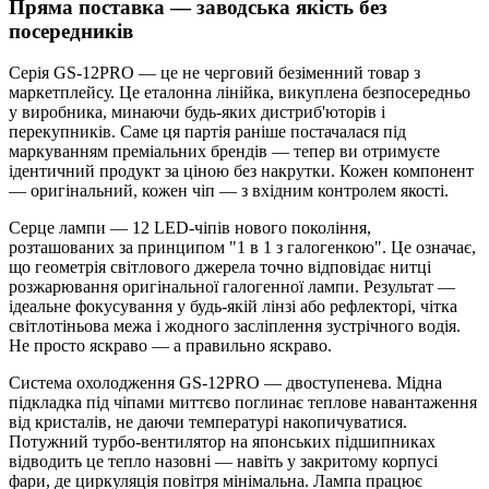
Пряма поставка — заводська якість без
посередників
Серія GS-12PRO — це не черговий безіменний товар з
маркетплейсу. Це еталонна лінійка, викуплена безпосередньо
у виробника, минаючи будь-яких дистриб'юторів і
перекупників. Саме ця партія раніше постачалася під
маркуванням преміальних брендів — тепер ви отримуєте
ідентичний продукт за ціною без накрутки. Кожен компонент
— оригінальний, кожен чіп — з вхідним контролем якості.
Серце лампи — 12 LED-чіпів нового покоління,
розташованих за принципом "1 в 1 з галогенкою". Це означає,
що геометрія світлового джерела точно відповідає нитці
розжарювання оригінальної галогенної лампи. Результат —
ідеальне фокусування у будь-якій лінзі або рефлекторі, чітка
світлотіньова межа і жодного засліплення зустрічного водія.
Не просто яскраво — а правильно яскраво.
Система охолодження GS-12PRO — двоступенева. Мідна
підкладка під чіпами миттєво поглинає теплове навантаження
від кристалів, не даючи температурі накопичуватися.
Потужний турбо-вентилятор на японських підшипниках
відводить це тепло назовні — навіть у закритому корпусі
фари, де циркуляція повітря мінімальна. Лампа працює