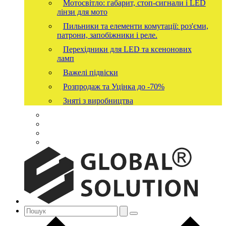
Мотосвітло: габарит, стоп-сигнали і LED
лінзи для мото
Пильники та елементи комутації: роз'єми,
патрони, запобіжники і реле.
Перехідники для LED та ксенонових
ламп
Важелі підвіски
Розпродаж та Уцінка до -70%
Зняті з виробництва