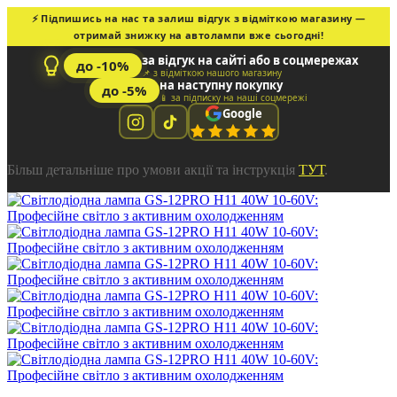
⚡ Підпишись на нас та залиш відгук з відміткою магазину —
отримай знижку на автолампи вже сьогодні!
за відгук на сайті або в соцмережах
до -10%
📌 з відміткою нашого магазину
на наступну покупку
до -5%
📱 за підписку на наші соцмережі
Google
Більш детальніше про умови акції та інструкція
ТУТ
.