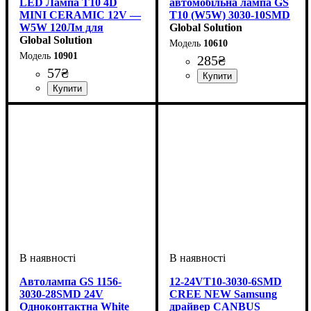
LED Лампа T10 4D
автомобільна лампа GS
MINI CERAMIC 12V —
T10 (W5W) 3030-10SMD
W5W 120Лм для
CREE Samsung
Global Solution
Габаритів
Global Solution
CANBUS 12-24V White
10610
10901
285
₴
57
₴
Тип світлодіодного елементу
Кількість світлодіодів
Напруга, V
Кольорова Температура
Кількість в упаковці
: 12-24V
: 1 шт.
: 2
:
Samsung
SMD
6000 K
Призначення лампи
Колір:
Напруга, V
Кількість в упаковці
: Білий
: 10-15V
:
: 1 шт.
Габаритні вогні
Автолампа GS 1156-
12-24VT10-3030-6SMD
3030-28SMD 24V
CREE NEW Samsung
Одноконтактна White
драйвер CANBUS