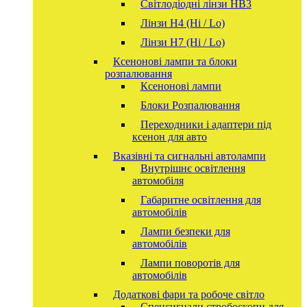
Світлодіодні лінзи HB3
Лінзи Н4 (Hi / Lo)
Лінзи Н7 (Hi / Lo)
Ксенонові лампи та блоки
розпалювання
Ксенонові лампи
Блоки Розпалювання
Переходники і адаптери під
ксенон для авто
Вказівні та сигнальні автолампи
Внутрішнє освітлення
автомобіля
Габаритне освітлення для
автомобілів
Лампи безпеки для
автомобілів
Лампи поворотів для
автомобілів
Додаткові фари та робоче світло
Спецсигнали стробоскопи для