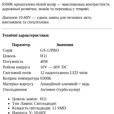
6500K кришталево-білий колір — максимальна контрастність
дорожньої розмітки, знаків та перешкод у темряві.
Діапазон 10-60V — єдина лампа для легкових авто,
вантажівок та спецтехніки.
Технічні характеристики:
Параметр
Значення
Серія
GS-12PRO
Цоколь
H11
Потужність
40W
Робоча напруга
10V — 60V DC
Світловий потік
12 надпотужних LED чіпів
Колірна температура
6500K
Матеріал корпусу
Авіаційний алюміній + мідь
Охолодження
Активне (турбо-кулер)
Цоколь лампи:
H11
Тип Лампи:
Світлодіодні
Кількість світлодіодів:
12 SMD
Напруга, V:
10-60V