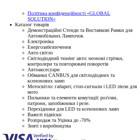
Політика конфіденційності «GLOBAL
SOLUTION»
Каталог товарів
Демонстраційні Стенди та Виставкові Рамки для
Автомобільних Лампочок
Електроніка
Енергозабезпечення
Авто світло
Світлодіодний тюнінг авто: неонові стрічки,
контролери та повторювачі поворотів
Автоаксесуари
Обманки CANBUS для світлодіодних та
ксенонових ламп
Мотосвітло: габарит, стоп-сигнали і LED лінзи для
мото
Пильники та елементи комутації: роз'єми,
патрони, запобіжники і реле.
Перехідники для LED та ксенонових ламп
Важелі підвіски
Розпродаж та Уцінка до -70%
Зняті з виробництва