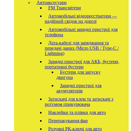
Автоаксесуари
FM Трансмітери
Автомобільні відеореєстратори —
надійний свідок на дорозі
Автомобільні зарядні пристрої для
телефона
Дата-кабелі для заряджання та
передачі даних (Micro USB / Type-C /
Lightning)
Зарядні пристрої для АКБ, бустери,
портативні бустери
Бустери для запуску
двигуна
Зарядні пристрої для
акумуляторів
Затискачі для клем та затискачі з
роз'ємом прикурювача
Наклейки та плівки для авто
Перепакування фар
Розумні РК-ключі для авто