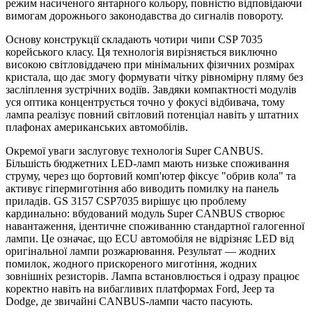
режим насиченого янтарного кольору, повністю відповідаючи
вимогам дорожнього законодавства до сигналів повороту.
Основу конструкції складають чотири чипи CSP 7035
корейського класу. Ця технологія вирізняється виключно
високою світловіддачею при мінімальних фізичних розмірах
кристала, що дає змогу формувати чітку рівномірну пляму без
засліплення зустрічних водіїв. Завдяки компактності модулів
уся оптика концентрується точно у фокусі відбивача, тому
лампа реалізує повний світловий потенціал навіть у штатних
плафонах американських автомобілів.
Окремої уваги заслуговує технологія Super CANBUS.
Більшість бюджетних LED-ламп мають низьке споживання
струму, через що бортовий комп'ютер фіксує "обрив кола" та
активує гіпермиготіння або виводить помилку на панель
приладів. GS 3157 CSP7035 вирішує цю проблему
кардинально: вбудований модуль Super CANBUS створює
навантаження, ідентичне споживанню стандартної галогенної
лампи. Це означає, що ECU автомобіля не відрізняє LED від
оригінальної лампи розжарювання. Результат — жодних
помилок, жодного прискореного миготіння, жодних
зовнішніх резисторів. Лампа встановлюється і одразу працює
коректно навіть на вибагливих платформах Ford, Jeep та
Dodge, де звичайні CANBUS-лампи часто пасують.