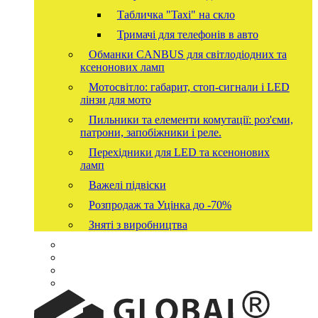
Табличка "Taxi" на скло
Тримачі для телефонів в авто
Обманки CANBUS для світлодіодних та
ксенонових ламп
Мотосвітло: габарит, стоп-сигнали і LED
лінзи для мото
Пильники та елементи комутації: роз'єми,
патрони, запобіжники і реле.
Перехідники для LED та ксенонових
ламп
Важелі підвіски
Розпродаж та Уцінка до -70%
Зняті з виробництва