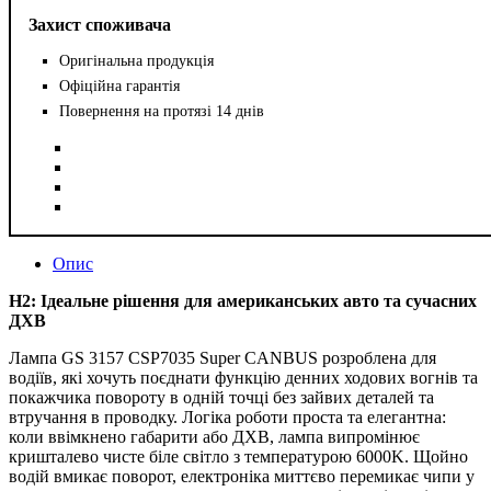
Захист споживача
Оригінальна продукція
Офіційна гарантія
Повернення на протязі 14 днів
Опис
H2: Ідеальне рішення для американських авто та сучасних
ДХВ
Лампа GS 3157 CSP7035 Super CANBUS розроблена для
водіїв, які хочуть поєднати функцію денних ходових вогнів та
покажчика повороту в одній точці без зайвих деталей та
втручання в проводку. Логіка роботи проста та елегантна:
коли ввімкнено габарити або ДХВ, лампа випромінює
кришталево чисте біле світло з температурою 6000K. Щойно
водій вмикає поворот, електроніка миттєво перемикає чипи у