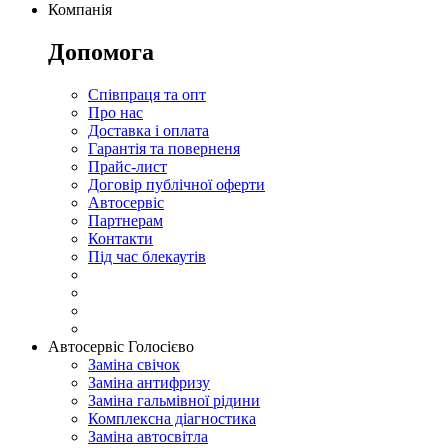
Компанія
Допомога
Співпраця та опт
Про нас
Доставка і оплата
Гарантія та поверненя
Прайс-лист
Договір публічної оферти
Автосервіс
Партнерам
Контакти
Під час блекаутів
Автосервіс Голосієво
Заміна свічок
Заміна антифризу
Заміна гальмівної рідини
Комплексна діагностика
Заміна автосвітла