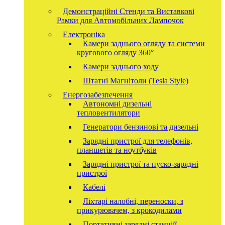
Демонстраційні Стенди та Виставкові
Рамки для Автомобільних Лампочок
Електроніка
Камери заднього огляду та системи
кругового огляду 360°
Камери заднього ходу
Штатні Магнітоли (Tesla Style)
Енергозабезпечення
Автономні дизельні
тепловентилятори
Генератори бензинові та дизельні
Зарядні пристрої для телефонів,
планшетів та ноутбуків
Зарядні пристрої та пуско-зарядні
пристрої
Кабелі
Ліхтарі налобні, переноски, з
прикурювачем, з крокодилами
Портативні зарядні станціїї