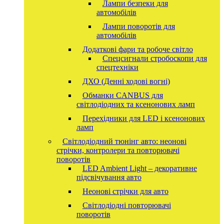
Лампи безпеки для
автомобілів
Лампи поворотів для
автомобілів
Додаткові фари та робоче світло
Спецсигнали стробоскопи для
спецтехніки
ДХО (Денні ходові вогні)
Обманки CANBUS для
світлодіодних та ксенонових ламп
Перехідники для LED і ксенонових
ламп
Світлодіодний тюнінг авто: неонові
стрічки, контролери та повторювачі
поворотів
LED Ambient Light – декоративне
підсвічування авто
Неонові стрічки для авто
Світлодіодні повторювачі
поворотів