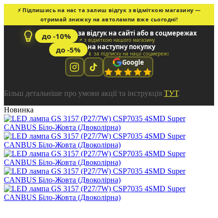
⚡ Підпишись на нас та залиш відгук з відміткою магазину —
отримай знижку на автолампи вже сьогодні!
за відгук на сайті або в соцмережах
до -10%
📌 з відміткою нашого магазину
на наступну покупку
до -5%
📱 за підписку на наші соцмережі
Google
Більш детальніше про умови акції та інструкція
ТУТ
.
Новинка