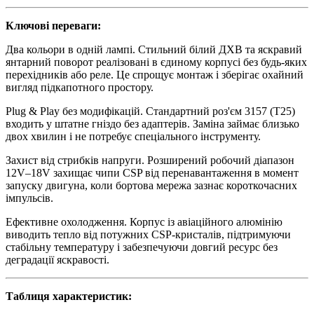
Ключові переваги:
Два кольори в одній лампі. Стильний білий ДХВ та яскравий
янтарний поворот реалізовані в єдиному корпусі без будь-яких
перехідників або реле. Це спрощує монтаж і зберігає охайний
вигляд підкапотного простору.
Plug & Play без модифікацій. Стандартний роз'єм 3157 (T25)
входить у штатне гніздо без адаптерів. Заміна займає близько
двох хвилин і не потребує спеціального інструменту.
Захист від стрибків напруги. Розширений робочий діапазон
12V–18V захищає чипи CSP від перенавантаження в момент
запуску двигуна, коли бортова мережа зазнає короткочасних
імпульсів.
Ефективне охолодження. Корпус із авіаційного алюмінію
виводить тепло від потужних CSP-кристалів, підтримуючи
стабільну температуру і забезпечуючи довгий ресурс без
деградації яскравості.
Таблиця характеристик: