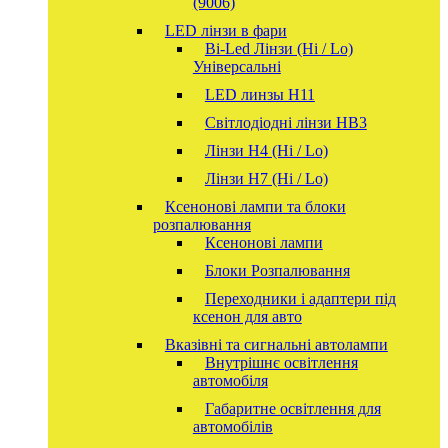
(9006)
LED лінзи в фари
Bi-Led Лінзи (Hi / Lo)
Універсальні
LED линзы H11
Світлодіодні лінзи HB3
Лінзи Н4 (Hi / Lo)
Лінзи Н7 (Hi / Lo)
Ксенонові лампи та блоки
розпалювання
Ксенонові лампи
Блоки Розпалювання
Переходники і адаптери під
ксенон для авто
Вказівні та сигнальні автолампи
Внутрішнє освітлення
автомобіля
Габаритне освітлення для
автомобілів