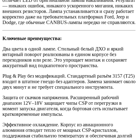
отличает LED от оригинальной лампы накаливания. Результат
— никаких ошибок, никакого ускоренного мигания, никаких
внешних резисторов. Лампа устанавливается и сразу работает
корректно даже на требовательных платформах Ford, Jeep и
Dodge, где обычные CANBUS-лампы нередко не справляются.
Ключевые преимущества:
Два цвета в одной лампе. Стильный белый ДХО и яркий
янтарный поворот реализованы в едином корпусе без
переходников или реле. Это упрощает монтаж и сохраняет
аккуратный вид подкапотного пространства.
Plug & Play без модификаций. Стандартный разъём 3157 (T25)
входит в штатное гнездо без адаптеров. Замена занимает около
двух минут и не требует специального инструмента.
Защита от скачков напряжения. Расширенный рабочий
диапазон 12V–18V защищает чипы CSP от перегрузки в
момент запуска двигателя, когда бортовая сеть испытывает
кратковременные импульсы.
Эффективное охлаждение. Корпус из авиационного
алюминия отводит тепло от мощных CSP-кристаллов,
поддерживая стабильную температуру и обеспечивая долгий