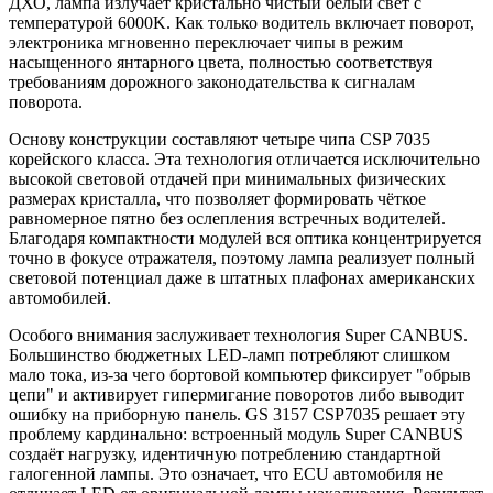
ДХО, лампа излучает кристально чистый белый свет с
температурой 6000K. Как только водитель включает поворот,
электроника мгновенно переключает чипы в режим
насыщенного янтарного цвета, полностью соответствуя
требованиям дорожного законодательства к сигналам
поворота.
Основу конструкции составляют четыре чипа CSP 7035
корейского класса. Эта технология отличается исключительно
высокой световой отдачей при минимальных физических
размерах кристалла, что позволяет формировать чёткое
равномерное пятно без ослепления встречных водителей.
Благодаря компактности модулей вся оптика концентрируется
точно в фокусе отражателя, поэтому лампа реализует полный
световой потенциал даже в штатных плафонах американских
автомобилей.
Особого внимания заслуживает технология Super CANBUS.
Большинство бюджетных LED-ламп потребляют слишком
мало тока, из-за чего бортовой компьютер фиксирует "обрыв
цепи" и активирует гипермигание поворотов либо выводит
ошибку на приборную панель. GS 3157 CSP7035 решает эту
проблему кардинально: встроенный модуль Super CANBUS
создаёт нагрузку, идентичную потреблению стандартной
галогенной лампы. Это означает, что ECU автомобиля не