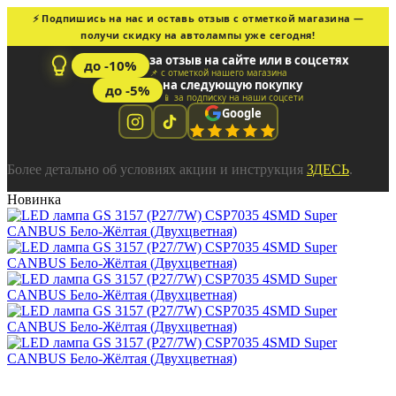
⚡ Подпишись на нас и оставь отзыв с отметкой магазина —
получи скидку на автолампы уже сегодня!
за отзыв на сайте или в соцсетях
до -10%
📌 с отметкой нашего магазина
на следующую покупку
до -5%
📱 за подписку на наши соцсети
Google
Более детально об условиях акции и инструкция
ЗДЕСЬ
.
Новинка