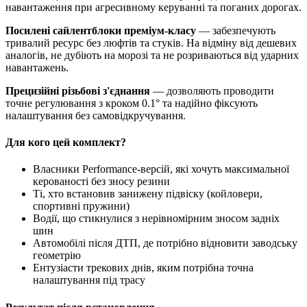
навантаження при агресивному керуванні та поганих дорогах.
Посилені сайлентблоки преміум-класу
— забезпечують
тривалий ресурс без люфтів та стуків. На відміну від дешевих
аналогів, не дубіють на морозі та не розриваються від ударних
навантажень.
Прецизійні різьбові з'єднання
— дозволяють проводити
точне регулювання з кроком 0.1° та надійно фіксують
налаштування без самовідкручування.
Для кого цей комплект?
Власники Performance-версій, які хочуть максимальної
керованості без зносу резини
Ті, хто встановив занижену підвіску (койловери,
спортивні пружини)
Водії, що стикнулися з нерівномірним зносом задніх
шин
Автомобілі після ДТП, де потрібно відновити заводську
геометрію
Ентузіасти трекових днів, яким потрібна точна
налаштування під трасу