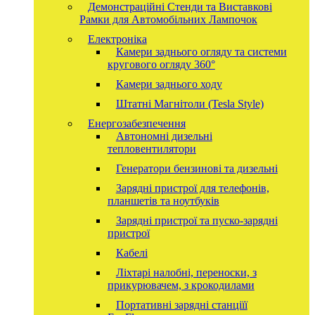
Демонстраційні Стенди та Виставкові
Рамки для Автомобільних Лампочок
Електроніка
Камери заднього огляду та системи
кругового огляду 360°
Камери заднього ходу
Штатні Магнітоли (Tesla Style)
Енергозабезпечення
Автономні дизельні
тепловентилятори
Генератори бензинові та дизельні
Зарядні пристрої для телефонів,
планшетів та ноутбуків
Зарядні пристрої та пуско-зарядні
пристрої
Кабелі
Ліхтарі налобні, переноски, з
прикурювачем, з крокодилами
Портативні зарядні станціїї