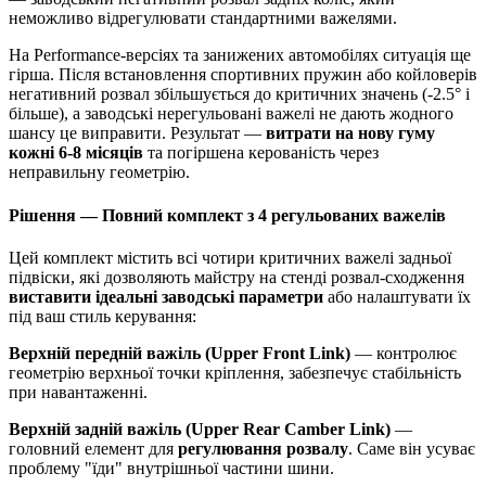
неможливо відрегулювати стандартними важелями.
На Performance-версіях та занижених автомобілях ситуація ще
гірша. Після встановлення спортивних пружин або койловерів
негативний розвал збільшується до критичних значень (-2.5° і
більше), а заводські нерегульовані важелі не дають жодного
шансу це виправити. Результат —
витрати на нову гуму
кожні 6-8 місяців
та погіршена керованість через
неправильну геометрію.
Рішення — Повний комплект з 4 регульованих важелів
Цей комплект містить всі чотири критичних важелі задньої
підвіски, які дозволяють майстру на стенді розвал-сходження
виставити ідеальні заводські параметри
або налаштувати їх
під ваш стиль керування:
Верхній передній важіль (Upper Front Link)
— контролює
геометрію верхньої точки кріплення, забезпечує стабільність
при навантаженні.
Верхній задній важіль (Upper Rear Camber Link)
—
головний елемент для
регулювання розвалу
. Саме він усуває
проблему "їди" внутрішньої частини шини.