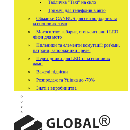
Табличка "Taxi" на скло
Тримачі для телефонів в авто
Обманки CANBUS для світлодіодних та
ксенонових ламп
Мотосвітло: габарит, стоп-сигнали і LED
лінзи для мото
Пильники та елементи комутації: роз'єми,
патрони, запобіжники і реле.
Перехідники для LED та ксенонових
ламп
Важелі підвіски
Розпродаж та Уцінка до -70%
Зняті з виробництва