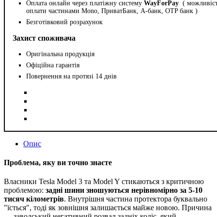
Оплата онлайн через платіжну систему
WayForPay
( можливіс
оплати частинами Mono, ПриватБанк, А-банк, OTP банк )
Безготівковий розрахунок
Захист споживача
Оригінальна продукція
Офіційна гарантія
Повернення на протязі 14 днів
Опис
Проблема, яку ви точно знаєте
Власники Tesla Model 3 та Model Y стикаються з критичною
проблемою:
задні шини зношуються нерівномірно за 5-10
тисяч кілометрів
. Внутрішня частина протектора буквально
"їсться", тоді як зовнішня залишається майже новою. Причина
— заводський негативний розвал задніх коліс, який