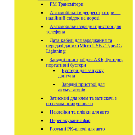
FM Трансмітери
Автомобільні відеореєстратори —
надійний свідок на дорозі
Автомобільні зарядні пристрої для
телефона
Дата-кабелі для заряджання та
передачі даних (Micro USB / Type-C /
Lightning)
Зарядні пристрої для АКБ, бустери,
портативні бустери
Бустери для запуску
двигуна
Зарядні пристрої для
акумуляторів
Затискачі для клем та затискачі з
роз'ємом прикурювача
Наклейки та плівки для авто
Перепакування фар
Розумні РК-ключі для авто