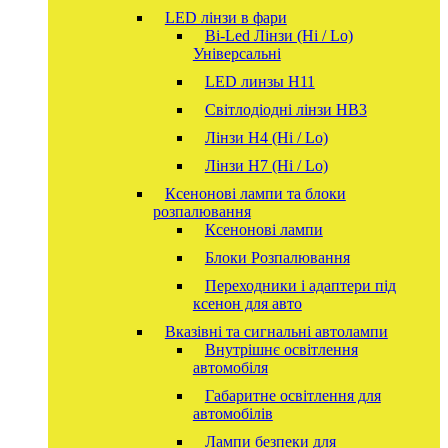
LED лінзи в фари
Bi-Led Лінзи (Hi / Lo)
Універсальні
LED линзы H11
Світлодіодні лінзи HB3
Лінзи Н4 (Hi / Lo)
Лінзи Н7 (Hi / Lo)
Ксенонові лампи та блоки
розпалювання
Ксенонові лампи
Блоки Розпалювання
Переходники і адаптери під
ксенон для авто
Вказівні та сигнальні автолампи
Внутрішнє освітлення
автомобіля
Габаритне освітлення для
автомобілів
Лампи безпеки для