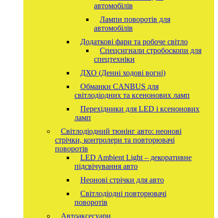
автомобілів
Лампи поворотів для
автомобілів
Додаткові фари та робоче світло
Спецсигнали стробоскопи для
спецтехніки
ДХО (Денні ходові вогні)
Обманки CANBUS для
світлодіодних та ксенонових ламп
Перехідники для LED і ксенонових
ламп
Світлодіодний тюнінг авто: неонові
стрічки, контролери та повторювачі
поворотів
LED Ambient Light – декоративне
підсвічування авто
Неонові стрічки для авто
Світлодіодні повторювачі
поворотів
Автоаксесуари