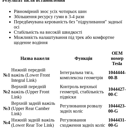
Результат після встановлення
Рівномірний знос усіх чотирьох шин
Збільшення ресурсу гуми в 3-4 рази
Передбачувана керованість без "підруливання" задньої
осі
Стабільність на високій швидкості
Можливість налаштування під трек або комфортне
щоденне водіння
OEM
Назва важеля
Функція
номер
Tesla
Нижній передній
Інтегральна тяга,
1044444-
№1
важіль (Lower Front
комплексна геометрія
00-B
Integral Link)
Верхній передній
Контроль верхньої
1044427-
№2
важіль (Upper Front
геометрії, стабільність
00-C
Link)
підвіски
Верхній задній важіль
Регулювання розвалу
1044423-
№3
(Upper Rear Camber
задніх коліс
00-G
Link)
Нижній задній важіль
Регулювання
1044431-
№4
(Lower Rear Toe Link)
сходження задніх коліс
00-G