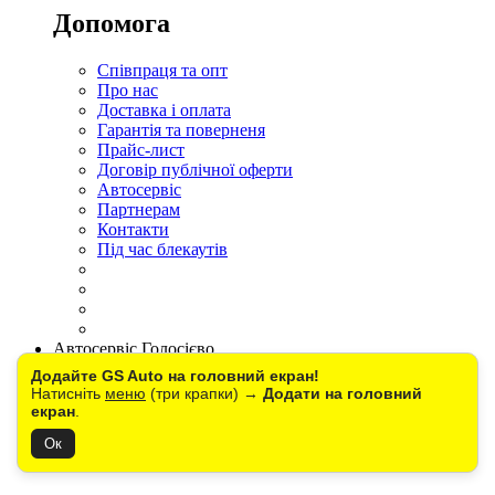
Допомога
Співпраця та опт
Про нас
Доставка і оплата
Гарантія та поверненя
Прайс-лист
Договір публічної оферти
Автосервіс
Партнерам
Контакти
Під час блекаутів
Автосервіс Голосієво
Заміна свічок
Додайте GS Auto на головний екран!
Заміна антифризу
Натисніть
меню
(три крапки) →
Додати на головний
Заміна гальмівної рідини
екран
.
Комплексна діагностика
Ок
Заміна автосвітла