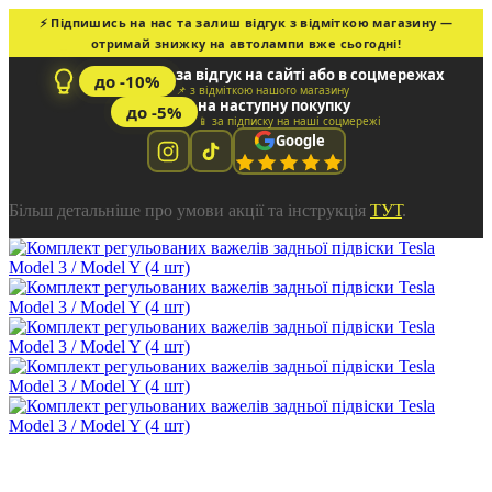
⚡ Підпишись на нас та залиш відгук з відміткою магазину —
отримай знижку на автолампи вже сьогодні!
за відгук на сайті або в соцмережах
до -10%
📌 з відміткою нашого магазину
на наступну покупку
до -5%
📱 за підписку на наші соцмережі
Google
Більш детальніше про умови акції та інструкція
ТУТ
.