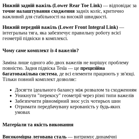
Нижній задній важіль (Lower Rear Toe Link)
— відповідає за
точне налаштування сходження
задніх коліс, критично
важливий для стабільності на високій швидкості.
Нижній передній важіль (Lower Front Integral Link)
—
інтегральна тяга, яка забезпечує правильну роботу всієї
геометрії підвіски в комплексі.
Чому саме комплект із 4 важелів?
Заміна лише одного або двох важелів не вирішує проблему
повністю. Задня підвіска Tesla — це
прецизійна
багатоважільна система
, де всі елементи працюють у зв'язці.
Тільки повний комплект дозволяє:
Досягти ідеального балансу між розвалом та сходженням
Уникнути "перекосу" геометрії через різні типи важелів
Забезпечити рівномірний знос усіх чотирьох шин
Отримати передбачувану керованість у будь-яких
умовах
Матеріали та якість виконання
Високоміцна легована сталь
— витримує динамічні